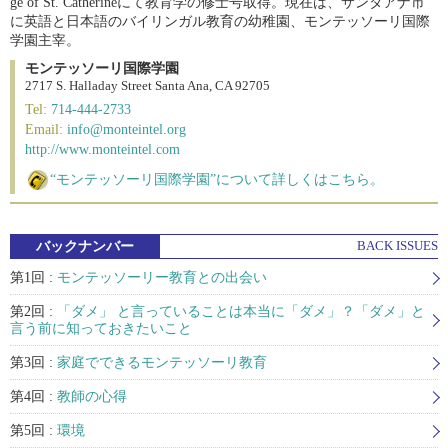
ge of St. Catherineにて教育学の修士号取得。現在は、サンタアナ市
に英語と日本語のバイリンガル教育の幼稚園、モンテッソーリ国際
学園主宰。
モンテッソーリ国際学園
2717 S. Halladay Street Santa Ana, CA 92705
Tel:
714-444-2733
Email:
info@monteintel.org
http://www.monteintel.com
“モンテッソーリ国際学園”について詳しくはこちら。
バックナンバー
BACK ISSUES
第1回 :
モンテッソーリー教育との出会い
第2回 :
「ダメ」 と言っていることは本当に「ダメ」？「ダメ」と
言う前に知っておきたいこと
第3回 :
家庭でできるモンテッソーリ教育
第4回 :
教師の心得
第5回 :
環境