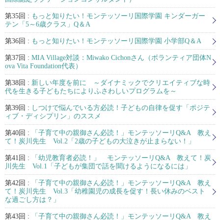
第35回 :
もっと知りたい！モンテッソーリ国際学園 キンダーガー
テン「5～6歳クラス」Q＆A
第36回 :
もっと知りたい！モンテッソーリ国際学園 小学部Q＆A
第37回 :
MIA Village対談：Miwako Cichonさん（ボランティア団体N
ova Vita Foundation代表）
第38回 :
新しい年度を前に ～ダイナミックでクリエイティブな時
代を生きる子どもたちによりふさわしいプログラムを～
第39回 :
しつけで悩んでいる方必読！子どもの自律を促す「ポジテ
ィブ・ディシプリン」のススメ
第40回 :
「子育て中の親御さん必読！」モンテッソーリQ&A 教え
て！炭川先生 Vol.2「2歳の子どもの大泣きが止まらない！」
第41回 :
「幼児教育者必読！」 モンテッソーリQ&A 教えて！炭
川先生 Vol.1「子どもが集団で話を聞けるようになるには」
第42回 :
「子育て中の親御さん必読！」モンテッソーリQ&A 教え
て！炭川先生 Vol.3「幼稚園児の成長を促す！長い休みのベスト
な過ごし方は？」
第43回 :
「子育て中の親御さん必読！」モンテッソーリQ&A 教え