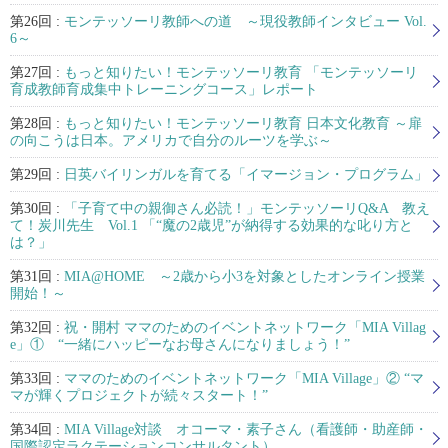
第26回 :
モンテッソーリ教師への道 ～現役教師インタビュー Vol.
6～
第27回 :
もっと知りたい！モンテッソーリ教育 「モンテッソーリ
育成教師育成集中トレーニングコース」レポート
第28回 :
もっと知りたい！モンテッソーリ教育 日本文化教育 ～扉
の向こうは日本。アメリカで自分のルーツを学ぶ～
第29回 :
日英バイリンガルを育てる「イマージョン・プログラム」
第30回 :
「子育て中の親御さん必読！」モンテッソーリQ&A 教え
て！炭川先生 Vol.1 「“魔の2歳児”が納得する効果的な叱り方と
は？」
第31回 :
MIA@HOME ～2歳から小3を対象としたオンライン授業
開始！～
第32回 :
祝・開村 ママのためのイベントネットワーク「MIA Villag
e」① “一緒にハッピーなお母さんになりましょう！”
第33回 :
ママのためのイベントネットワーク「MIA Village」② “マ
マが輝くプロジェクトが続々スタート！”
第34回 :
MIA Village対談 オコーマ・素子さん（看護師・助産師・
国際認定ラクテーションコンサルタント）