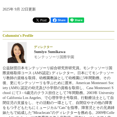
2025年 9月 22日更新
Share
Columnist's Profile
ディレクター
Sumiyo Sumikawa
モンテッソーリ国際学園
公益財団日本モンテッソーリ綜合研究所研究員。モンテッソーリ国
際資格取得コース (AMS認定) ディレクター。日本にてモンテッソー
リ教師の資格を取得。幼稚園教諭として幼稚園に5年間勤務。その
後、更にモンテッソーリを学ぶために渡米。American Montessori Soc
iety (AMS) 認定の幼児及び小学部の資格を取得し、Casa Montessori S
chool にて3－6歳児のクラス担任として7年間勤務。2003年 University
of California Los Angeles、で心理学学士号取得。行動療法士として自
閉症児の支援をし、その活動の一環として、自閉症やその他の障害
をもつ子どもたちにミュージカル“Cats”を指導。障害児とその兄弟姉
妹たちで結成した“Miraclecats”のディレクターを務める。2009年Colle