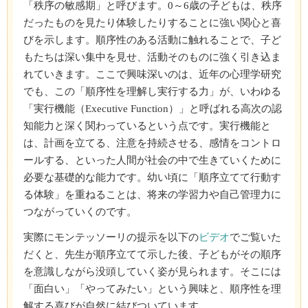
「秩序の敏感期」と呼びます。0～6歳の子どもは、秩序
だったものを見たり体験したりすることに強い関心と喜
びを示します。順序性のある活動に触れることで、子ど
もたちは深い集中を見せ、活動そのものに強く引き込ま
れていきます。ここで興味深いのは、近年の心理学研究
でも、この「順序性を理解し実行する力」が、いわゆる
「実行機能（Executive Function）」と呼ばれる高次の認
知能力と深く関わっているという点です。実行機能と
は、計画を立てる、注意を持続させる、感情をコントロ
ールする、といった人間が社会の中で生きていくために
必要な基礎的な能力です。幼い頃に「順序立てて行動す
る体験」を重ねることは、将来の学習力や自己管理力に
つながっていくのです。
実際にモンテッソーリの提示を以下の
ビデオ
でご覧いた
だくと、先生が順序立てて示した後、子どもがその順序
を意識しながら没頭していく姿が見られます。そこには
「面白い」「やってみたい」という興味と、順序性を理
解する喜びが自然に結びついています。