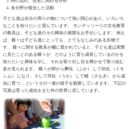
時の流れ、歴史に関わる分野
各分野が複合した活動
子ども達は自分の周りの物について強い関心があり、いろいろ
なことを知りたいと望んでいます。 モンテッソーリの文化教育
の教具は、子ども達のその興味の展開をお手伝いします。 例え
ば、蝶々は子ども達にとっても、とてもなじみのある生物で
す。 蝶々に関する教具が棚に置かれていると、子ども達は実際
に見たことのある蝶々が、どのように育ち成長しているのかを
知りたいと興味を示し、それを取り出し目を輝かせて取り組む
姿が見られます。 蝶々が卵から孵化 （ふか） して幼虫 （イモ
シム） になり、そして羽化 （うか） して蛹 （さなぎ） から成
虫に育つ… というその一連の様子を観察していきます。 下記の
写真は育った成虫をまた外の世界に戻しています。