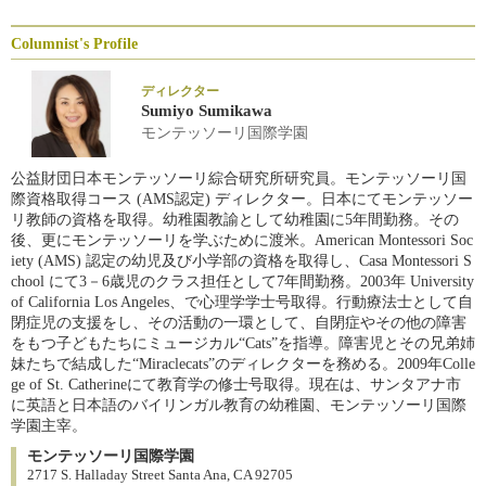
Columnist's Profile
ディレクター
Sumiyo Sumikawa
モンテッソーリ国際学園
公益財団日本モンテッソーリ綜合研究所研究員。モンテッソーリ国
際資格取得コース (AMS認定) ディレクター。日本にてモンテッソー
リ教師の資格を取得。幼稚園教諭として幼稚園に5年間勤務。その
後、更にモンテッソーリを学ぶために渡米。American Montessori Soc
iety (AMS) 認定の幼児及び小学部の資格を取得し、Casa Montessori S
chool にて3－6歳児のクラス担任として7年間勤務。2003年 University
of California Los Angeles、で心理学学士号取得。行動療法士として自
閉症児の支援をし、その活動の一環として、自閉症やその他の障害
をもつ子どもたちにミュージカル“Cats”を指導。障害児とその兄弟姉
妹たちで結成した“Miraclecats”のディレクターを務める。2009年Colle
ge of St. Catherineにて教育学の修士号取得。現在は、サンタアナ市
に英語と日本語のバイリンガル教育の幼稚園、モンテッソーリ国際
学園主宰。
モンテッソーリ国際学園
2717 S. Halladay Street Santa Ana, CA 92705