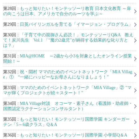
第28回 :
もっと知りたい！モンテッソーリ教育 日本文化教育 ～扉
の向こうは日本。アメリカで自分のルーツを学ぶ～
第29回 :
日英バイリンガルを育てる「イマージョン・プログラム」
第30回 :
「子育て中の親御さん必読！」モンテッソーリQ&A 教え
て！炭川先生 Vol.1 「“魔の2歳児”が納得する効果的な叱り方と
は？」
第31回 :
MIA@HOME ～2歳から小3を対象としたオンライン授業
開始！～
第32回 :
祝・開村 ママのためのイベントネットワーク「MIA Villag
e」① “一緒にハッピーなお母さんになりましょう！”
第33回 :
ママのためのイベントネットワーク「MIA Village」② “マ
マが輝くプロジェクトが続々スタート！”
第34回 :
MIA Village対談 オコーマ・素子さん（看護師・助産師・
国際認定ラクテーションコンサルタント）
第35回 :
もっと知りたい！モンテッソーリ国際学園 キンダーガー
テン「5～6歳クラス」Q＆A
第36回 :
もっと知りたい！モンテッソーリ国際学園 小学部Q＆A