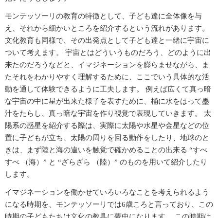
モンテッソーリの教育の特徴として、子ども達に全体像を与
え、それから細かいところを紹介するという流れがあります。
文化教育も同様で、その出発点として子ども達と一緒に宇宙に
ついて考えます。 宇宙とはどういうものだろう、どのように出
来たのだろうなどと、イマジネーションを膨らませながら、ま
たそれをわかりやすく理解するために、ここでいう具体的な活
動を通して体験できるように工夫します。 例えば広くて真っ暗
な宇宙の中に星が出来た様子を表すために、桶に水をはって墨
汁をたらし、真っ暗な宇宙を作り視覚で表現していきます。 太
陽系の惑星を紹介する際は、実際に太陽や水星や金星などの位
置に子どもが立ち、太陽の周りを回る動作をしたり、地球のと
きは、まず陸と海の違いを触覚で確かめることの出来る “すべ
すべ （海）” と “ざらざら （陸）” のものを用いて紹介したり
します。
イマジネーションを働かせていろいろなことを考えられるよう
になる時期を、モンテッソーリでは6歳ころと言っており、この
時期の子どもたちは文化の教具に夢中になります。 この時期は