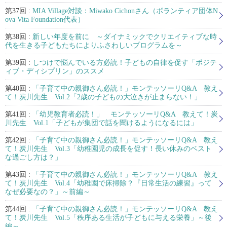
第37回 :
MIA Village対談：Miwako Cichonさん（ボランティア団体N
ova Vita Foundation代表）
第38回 :
新しい年度を前に ～ダイナミックでクリエイティブな時
代を生きる子どもたちによりふさわしいプログラムを～
第39回 :
しつけで悩んでいる方必読！子どもの自律を促す「ポジテ
ィブ・ディシプリン」のススメ
第40回 :
「子育て中の親御さん必読！」モンテッソーリQ&A 教え
て！炭川先生 Vol.2「2歳の子どもの大泣きが止まらない！」
第41回 :
「幼児教育者必読！」 モンテッソーリQ&A 教えて！炭
川先生 Vol.1「子どもが集団で話を聞けるようになるには」
第42回 :
「子育て中の親御さん必読！」モンテッソーリQ&A 教え
て！炭川先生 Vol.3「幼稚園児の成長を促す！長い休みのベスト
な過ごし方は？」
第43回 :
「子育て中の親御さん必読！」モンテッソーリQ&A 教え
て！炭川先生 Vol.4「幼稚園で床掃除？『日常生活の練習』って
なぜ必要なの？」～前編～
第44回 :
「子育て中の親御さん必読！」モンテッソーリQ&A 教え
て！炭川先生 Vol.5「秩序ある生活が子どもに与える栄養」～後
編～