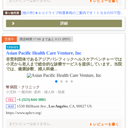
まだレビューはありません。
レビューを書く
[他11件]
★エコドライブ特選車両のご案内です！トヨタのSUV型電気自動車！ 車両詳細＆試乗のお申込みはトーランス店までご連絡下さい 310-974-1816 TEL / 424-377-2677 テキストです。
乗り物売買
詳細
営業中
閉店時間 17:00 まであと 0:11 (PDT)
UPDATE
Asian Pacific Health Care Venture, Inc
非営利団体であるアジアパシフィックヘルスケアベンチャーでは
小児から老人まで総合的な診療サービスを提供しています。当院
では、健康診断、婦人科健...
病院・クリニック
小児科
/
一般内科
/
産科・婦人科・助産
+1 (323) 644-3881
TEL
1530 Hillhurst Ave.,
Los Angeles
, CA, 90027 US
MAP
https://www.aphcv.org/
まだレビューはありません。
レビューを書く