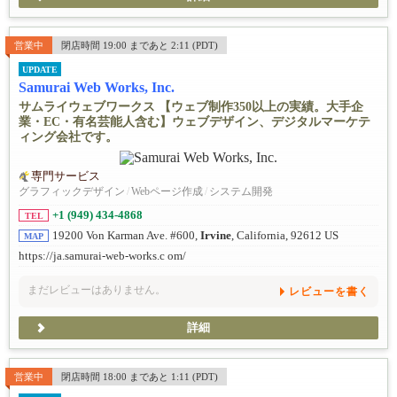
営業中
閉店時間 19:00 まであと 2:11 (PDT)
UPDATE
Samurai Web Works, Inc.
サムライウェブワークス 【ウェブ制作350以上の実績。大手企
業・EC・有名芸能人含む】ウェブデザイン、デジタルマーケテ
ィング会社です。
専門サービス
グラフィックデザイン
/
Webページ作成
/
システム開発
+1 (949) 434-4868
TEL
19200 Von Karman Ave. #600,
Irvine
, California, 92612 US
MAP
https://ja.samurai-web-works.c om/
まだレビューはありません。
レビューを書く
詳細
営業中
閉店時間 18:00 まであと 1:11 (PDT)