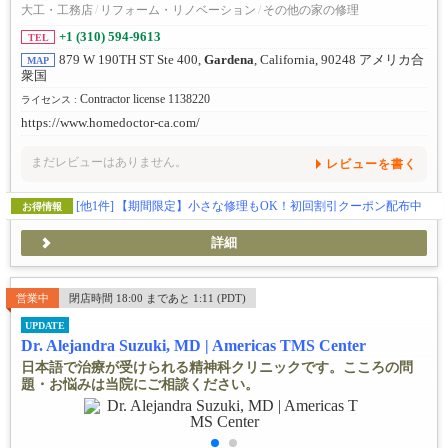
大工・工務店
/
リフォーム・リノベーション
/
その他の家の修理
+1 (310) 594-9613
TEL
879 W 190TH ST Ste 400,
Gardena
, California, 90248 アメリカ合
MAP
衆国
Contractor license 1138220
ライセンス :
https://www.homedoctor-ca.com/
まだレビューはありません。
レビューを書く
[他1件]
【期間限定】小さな修理もOK！初回割引クーポン配布中
お得情報
詳細
営業中
閉店時間 18:00 まであと 1:11 (PDT)
UPDATE
Dr. Alejandra Suzuki, MD | Americas TMS Center
日本語で治療が受けられる精神科クリニックです。こころの問
題・お悩みは当院にご相談ください。