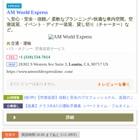
UPDATE
AM World Express
＼安心・安全・信頼／ 柔軟なプランニング×快適な車内空間。空
港送迎、イベント・ディナー送迎、貸し切り（チャーター）な
ど。
交通・運輸
バス・タクシー
/
空港送迎サービス
+1 (310) 534-7614
TEL
26302 S Western Ave Suite 3,
Lomita
, CA, 90717 US
MAP
https://www.amworldexpresslimo .com/
まだレビューはありません。
レビューを書く
[他3件]
【空港送迎】信頼と安全のプロフェッショナル。送迎のことならお任せを。
お得情報
【急募】クラスB＆Cの運転手募集（パートタイム・フルタイム・フリーランス）
仕事探し
詳細
営業中
閉店時間 20:00 まであと 3:11 (PDT)