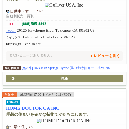
自動車・オートバイ
自動車販売・買取
+1 (888) 585-8802
TEL
20125 Hawthorne Blvd,
Torrance
, CA, 90502 US
MAP
California Car Dealer License #63523
ライセンス :
https://gulliverusa.net/
まだレビューはありません。
レビューを書く
[他8件]
2024 KIA Sprtage Hybrid 夏の大特価セール $29,998
乗り物売買
詳細
営業中
閉店時間 17:00 まであと 0:11 (PDT)
UPDATE
HOME DOCTOR CA INC
理想の住まいを確かな技術でかたちにします。
生活・住まい