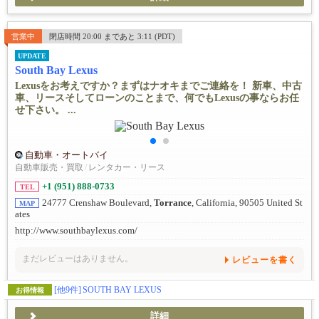
営業中
閉店時間 20:00 まであと 3:11 (PDT)
UPDATE
South Bay Lexus
Lexusをお考えですか？まずはナオキまでご連絡を！ 新車、中古
車、リースそしてローンのことまで、何でもLexusの事ならお任
せ下さい。 ...
自動車・オートバイ
自動車販売・買取
/
レンタカー・リース
+1 (951) 888-0733
TEL
24777 Crenshaw Boulevard,
Torrance
, California, 90505 United St
MAP
ates
http://www.southbaylexus.com/
まだレビューはありません。
レビューを書く
[他9件]
SOUTH BAY LEXUS
お得情報
詳細