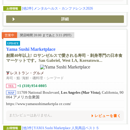
[他2件]
メンタルヘルス・カンファレンス2026
お得情報
詳細
営業中
閉店時間 20:00 まであと 3:11 (PDT)
UPDATE
Yama Sushi Marketplace
創業40年以上! ロサンゼルスで愛される寿司・刺身専門の日本食
マーケットです。San Gabriel, West LA, Koreatown...
レストラン・グルメ
寿司・鮨
/
海鮮・磯料理・シーフード
+1 (310) 954-0805
TEL
11709 National Boulevard,
Los Angeles (Mar Vista)
, California, 90
MAP
064 アメリカ合衆国
https://www.yamasushimarketpla ce.com/
まだレビューはありません。
レビューを書く
[他3件]
YAMA Sushi Marketplace 人気商品ベスト５
お得情報