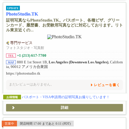
UPDATE
PhotoStudio.TK
証明写真ならPhotoStudio.TK。パスポート、各種ビザ、グリー
ンカード、履歴書、お受験用写真などに対応しております。リト
ル東京近くの...
専門サービス
フォトスタジオ・写真館
+1 (213) 617-7700
TEL
880 E 1st Street 1B,
Los Angeles (Downtown Los Angeles)
, Californ
MAP
ia, 90012 アメリカ合衆国
https://photostudio.tk
まだレビューはありません。
レビューを書く
パスポート・VISA申請用の証明写真お撮りしています！
お得情報
詳細
営業中
閉店時間 17:00 まであと 0:11 (PDT)