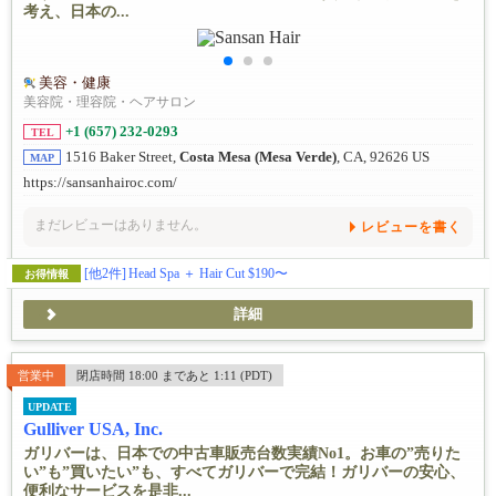
考え、日本の...
美容・健康
美容院・理容院・ヘアサロン
+1 (657) 232-0293
TEL
1516 Baker Street,
Costa Mesa (Mesa Verde)
, CA, 92626 US
MAP
https://sansanhairoc.com/
まだレビューはありません。
レビューを書く
[他2件]
Head Spa ＋ Hair Cut $190〜
お得情報
詳細
営業中
閉店時間 18:00 まであと 1:11 (PDT)
UPDATE
Gulliver USA, Inc.
ガリバーは、日本での中古車販売台数実績No1。お車の”売りた
い”も”買いたい”も、すべてガリバーで完結！ガリバーの安心、
便利なサービスを是非...