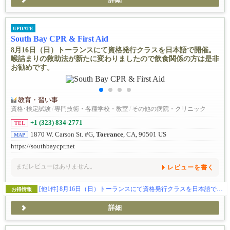
詳細
UPDATE
South Bay CPR & First Aid
8月16日（日）トーランスにて資格発行クラスを日本語で開催。
喉詰まりの救助法が新たに変わりましたので飲食関係の方は是非
お勧めです。
教育・習い事
資格･検定試験
/
専門技術・各種学校・教室
/
その他の病院・クリニック
+1 (323) 834-2771
TEL
1870 W. Carson St. #G,
Torrance
, CA, 90501 US
MAP
https://southbaycpr.net
まだレビューはありません。
レビューを書く
[他1件]
8月16日（日）トーランスにて資格発行クラスを日本語で開催。喉詰まりの救助法が新たに変わりましたので飲食関係の方は是非お勧めです。
お得情報
詳細