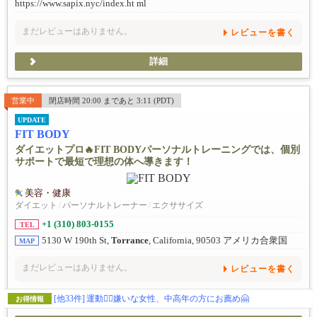
https://www.sapix.nyc/index.ht ml
まだレビューはありません。
レビューを書く
詳細
営業中
閉店時間 20:00 まであと 3:11 (PDT)
UPDATE
FIT BODY
ダイエットプロ🔥FIT BODYパーソナルトレーニングでは、個別
サポートで最短で理想の体へ導きます！
美容・健康
ダイエット
/
パーソナルトレーナー
/
エクササイズ
+1 (310) 803-0155
TEL
5130 W 190th St,
Torrance
, California, 90503 アメリカ合衆国
MAP
まだレビューはありません。
レビューを書く
[他33件]
運動🏋️‍♀️嫌いな女性、中高年の方にお薦め🤗
お得情報