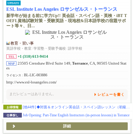
UPDATE
ESL Institute Los Angeles ロサンゼルス・トーランス
新学年が始まる前に学力Up!! 英会話・スペイン語・英検・iBT T
OEFL資格試験対策・受験英語・現地校&日本語学校の宿題サポ
ート等々、日...
教育・習い事
英語学校・教室
/
学習塾・受験予備校
/
語学学校
+1 (310) 613-9414
TEL
23505 Crenshaw Blvd Suite 149,
Torrance
, CA, 90505 United Stat
MAP
es
BL-LIC-003886
ライセンス :
http://www.esl-losangeles.com/
まだレビューはありません。
レビューを書く
[他44件]
◆対面＆オンライン英会話・スペイン語レッスン（初級・中級・上級レベル）※お試しクーポンあり
お得情報
Job Opening: Part-Time English Instructors (in-person lessons) in Torrance
仕事探し
詳細