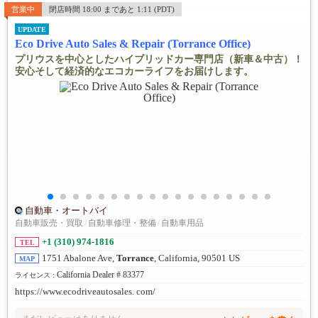
営業中
閉店時間 18:00 まであと 1:11 (PDT)
UPDATE
Eco Drive Auto Sales & Repair (Torrance Office)
プリウスを中心としたハイブリッドカー専門店（新車＆中古）！
安心そして経済的なエコカーライフをお届けします。
自動車・オートバイ
自動車販売・買取
/
自動車修理・整備
/
自動車用品
+1 (310) 974-1816
TEL
1751 Abalone Ave,
Torrance
, California, 90501 US
MAP
California Dealer # 83377
ライセンス :
https://www.ecodriveautosales. com/