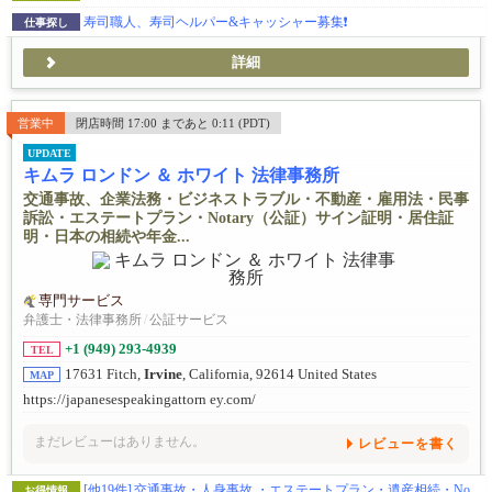
寿司職人、寿司ヘルパー&キャッシャー募集❗️
仕事探し
詳細
営業中
閉店時間 17:00 まであと 0:11 (PDT)
UPDATE
キムラ ロンドン ＆ ホワイト 法律事務所
交通事故、企業法務・ビジネストラブル・不動産・雇用法・民事
訴訟・エステートプラン・Notary（公証）サイン証明・居住証
明・日本の相続や年金...
専門サービス
弁護士・法律事務所
/
公証サービス
+1 (949) 293-4939
TEL
17631 Fitch,
Irvine
, California, 92614 United States
MAP
https://japanesespeakingattorn ey.com/
まだレビューはありません。
レビューを書く
[他19件]
交通事故・人身事故 ・エステートプラン・遺産相続・Notary (公証) - 日本の遺産相続や年金申請に必用なサイン証明・在留証明など
お得情報