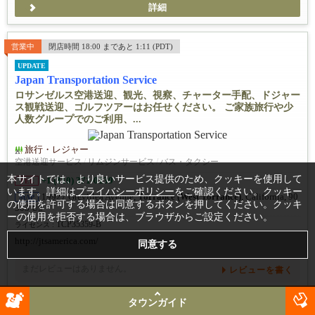
詳細
営業中
閉店時間 18:00 まであと 1:11 (PDT)
UPDATE
Japan Transportation Service
ロサンゼルス空港送迎、観光、視察、チャーター手配、ドジャー
ス観戦送迎、ゴルフツアーはお任せください。 ご家族旅行や少
人数グループでのご利用、...
旅行・レジャー
空港送迎サービス
/
リムジンサービス
/
バス・タクシー
本サイトでは、より良いサービス提供のため、クッキーを使用して
+1 (310) 371-0139
TEL
います。詳細は
プライバシーポリシー
をご確認ください。クッキー
19927 Grevillea Avenue,
Torrance (West Torrance)
, California, 90
MAP
の使用を許可する場合は同意するボタンを押してください。クッキ
503 US
ーの使用を拒否する場合は、ブラウザからご設定ください。
TCP35359-B
ライセンス :
http://jtsamerica.com/
まだレビューはありません。
レビューを書く
[他5件]
ドジャース観戦送迎ツアー COME WATCH DODGERS!
お得情報
タウンガイド