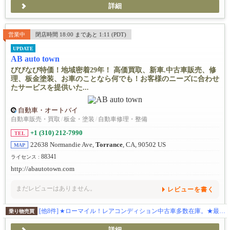
詳細
営業中
閉店時間 18:00 まであと 1:11 (PDT)
UPDATE
AB auto town
びびなび特価！地域密着29年！ 高価買取、新車.中古車販売、修
理、板金塗装、お車のことなら何でも！お客様のニーズに合わせ
たサービスを提供いた...
自動車・オートバイ
自動車販売・買取
/
板金・塗装
/
自動車修理・整備
+1 (310) 212-7990
TEL
22638 Normandie Ave,
Torrance
, CA, 90502 US
MAP
88341
ライセンス :
http://abautotown.com
まだレビューはありません。
レビューを書く
[他8件]
★ローマイル！レアコンディション中古車多数在庫。★最新入庫情報はこちらから https://www.instagram.com/abautotown/
乗り物売買