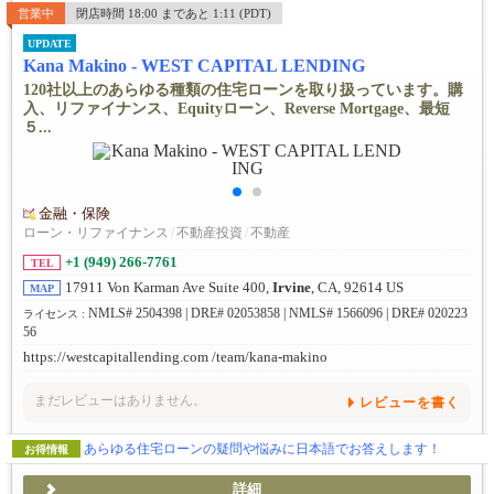
営業中
閉店時間 18:00 まであと 1:11 (PDT)
UPDATE
Kana Makino - WEST CAPITAL LENDING
120社以上のあらゆる種類の住宅ローンを取り扱っています。購
入、リファイナンス、Equityローン、Reverse Mortgage、最短
５...
金融・保険
ローン・リファイナンス
/
不動産投資
/
不動産
+1 (949) 266-7761
TEL
17911 Von Karman Ave Suite 400,
Irvine
, CA, 92614 US
MAP
NMLS# 2504398 | DRE# 02053858 | NMLS# 1566096 | DRE# 020223
ライセンス :
56
https://westcapitallending.com /team/kana-makino
まだレビューはありません。
レビューを書く
あらゆる住宅ローンの疑問や悩みに日本語でお答えします！
お得情報
詳細