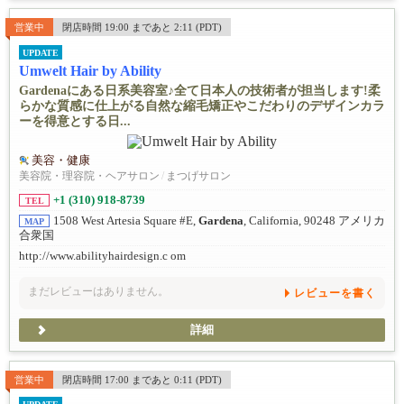
営業中
閉店時間 19:00 まであと 2:11 (PDT)
UPDATE
Umwelt Hair by Ability
Gardenaにある日系美容室♪全て日本人の技術者が担当します!柔
らかな質感に仕上がる自然な縮毛矯正やこだわりのデザインカラ
ーを得意とする日...
美容・健康
美容院・理容院・ヘアサロン
/
まつげサロン
+1 (310) 918-8739
TEL
1508 West Artesia Square #E,
Gardena
, California, 90248 アメリカ
MAP
合衆国
http://www.abilityhairdesign.c om
まだレビューはありません。
レビューを書く
詳細
営業中
閉店時間 17:00 まであと 0:11 (PDT)