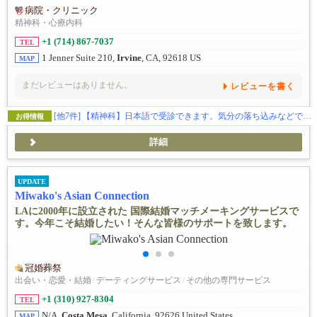
病院・クリニック
精神科・心療内科
+1 (714) 867-7037
TEL
1 Jenner Suite 210,
Irvine
, CA, 92618 US
MAP
まだレビューはありません。
レビューを書く
[他7件]
【精神科】日本語で受診できます。気分の落ち込みなどでお困りの方、ご相談ください🕊️
お得情報
詳細
UPDATE
Miwako's Asian Connection
LAに2000年に設立された 国際結婚マッチメーキングサービスで
す。今年こそ結婚したい！そんな皆様のサポートを致します。
冠婚葬祭
出会い・恋愛・結婚
/
デーティングサービス
/
その他の専門サービス
+1 (310) 927-8304
TEL
N/A,
Costa Mesa
, California, 92626 United States
MAP