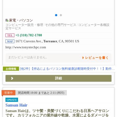
家電・パソコン
コンピューター販売・修理
/
その他の専門サービス
/
コンピューター各種設
定サービス
+1 (310) 782-1700
TEL
1671 Cravens Ave.,
Torrance
, CA, 90501 US
MAP
http://www.tonystechpc.com
まだレビューはありません。
レビューを書く
[他2件]
【持込によるパソコン無料健康診断随時受付中！！】動作が遅い…、ウイルス感染、ハードの故障全般、ウェブサイトの制作、SEO対策、独自ドメイン・メールの取得などお気軽にご相談下さい。
お得情報
詳細
営業中
閉店時間 19:00 まであと 2:11 (PDT)
UPDATE
Sansan Hair
Sansan Hairは、ツヤ髪・美髪づくりにこだわる日系ヘアサロン
です。 カリフォルニアの紫外線や乾燥、水質によるダメージを