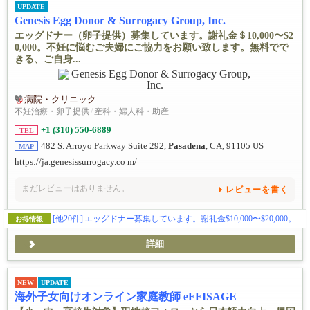
UPDATE
Genesis Egg Donor & Surrogacy Group, Inc.
エッグドナー（卵子提供）募集しています。謝礼金＄10,000〜$2
0,000。不妊に悩むご夫婦にご協力をお願い致します。無料でで
きる、ご自身...
病院・クリニック
不妊治療・卵子提供
/
産科・婦人科・助産
+1 (310) 550-6889
TEL
482 S. Arroyo Parkway Suite 292,
Pasadena
, CA, 91105 US
MAP
https://ja.genesissurrogacy.co m/
まだレビューはありません。
レビューを書く
[他20件]
エッグドナー募集しています。謝礼金$10,000〜$20,000。交通費も別途支給。
お得情報
詳細
NEW
UPDATE
海外子女向けオンライン家庭教師 eFFISAGE