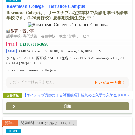
UPDATE
Rosemead College - Torrance Campus-
Rosemead Collegeは、リーズナブルな授業料で英語を学べる語学
学校です。(I-20発行校）夏学期受講生受付中！
教育・習い事
語学学校
/
専門技術・各種学校・教室
/
留学サービス
+1 (310) 316-3698
TEL
3848 W. Carson St. #100,
Torrance
, CA, 90503 US
MAP
ACCET認可校 / ACCET住所：1722 N St NW, Washington DC, 2003
ライセンス :
6 /TEL#:(202)955-1113
http://www.rosemeadcollege.edu
まだレビューはありません。
レビューを書く
【ネイティブ講師による対面授業】新規のご入学で入学金＄100 off & 授業料割引きキャンペーン中！
お得情報
詳細
営業中
閉店時間 18:00 まであと 1:11 (EDT)
UPDATE