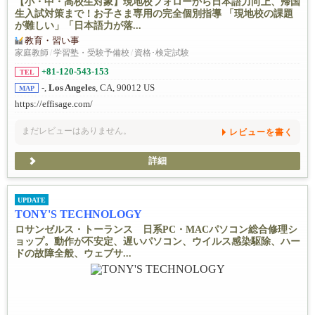
【小・中・高校生対象】現地校フォローから日本語力向上、帰国
生入試対策まで！お子さま専用の完全個別指導 「現地校の課題
が難しい」「日本語力が落...
教育・習い事
家庭教師
/
学習塾・受験予備校
/
資格･検定試験
+81-120-543-153
TEL
-,
Los Angeles
, CA, 90012 US
MAP
https://effisage.com/
まだレビューはありません。
レビューを書く
詳細
UPDATE
TONY'S TECHNOLOGY
ロサンゼルス・トーランス 日系PC・MACパソコン総合修理シ
ョップ。動作が不安定、遅いパソコン、ウイルス感染駆除、ハー
ドの故障全般、ウェブサ...