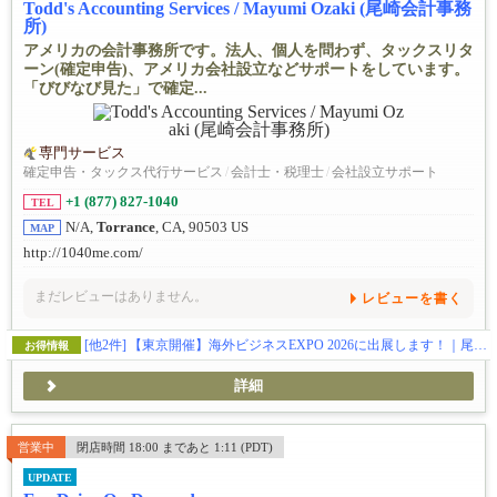
Todd's Accounting Services / Mayumi Ozaki (尾崎会計事務
所)
アメリカの会計事務所です。法人、個人を問わず、タックスリタ
ーン(確定申告)、アメリカ会社設立などサポートをしています。
「びびなび見た」で確定...
専門サービス
確定申告・タックス代行サービス
/
会計士・税理士
/
会社設立サポート
+1 (877) 827-1040
TEL
N/A,
Torrance
, CA, 90503 US
MAP
http://1040me.com/
まだレビューはありません。
レビューを書く
[他2件]
【東京開催】海外ビジネスEXPO 2026に出展します！｜尾崎真由美会計事務所
お得情報
詳細
営業中
閉店時間 18:00 まであと 1:11 (PDT)
UPDATE