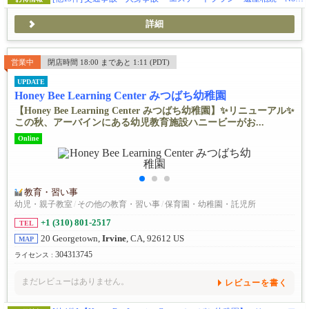
詳細
営業中
閉店時間 18:00 まであと 1:11 (PDT)
UPDATE
Honey Bee Learning Center みつばち幼稚園
【Honey Bee Learning Center みつばち幼稚園】✨️リニューアル✨️
この秋、アーバインにある幼児教育施設ハニービーがお...
Online
教育・習い事
幼児・親子教室
/
その他の教育・習い事
/
保育園・幼稚園・託児所
+1 (310) 801-2517
TEL
20 Georgetown,
Irvine
, CA, 92612 US
MAP
304313745
ライセンス :
まだレビューはありません。
レビューを書く