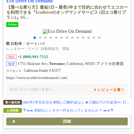
Eco Drive On Demand
【選べる乗り方】最短1日～最長5年まで目的に合わせてエコカー
を利用できる『EcoDriveのオンデマンドサービス (旧エコ乗りプ
ラン)』SS...
Online
自動車・オートバイ
レンタカー・リース
/
自動車販売・買取
+1 (800) 961-7112
TEL
1751 Abalone Ave,
Torrance
, California, 90501 アメリカ合衆国
MAP
California Dealer # 83377
ライセンス :
https://www.ecodriveondemand.c om/
まだレビューはありません。
レビューを書く
[他1件]
学生生活を身軽に◎解約金なし★25歳以下の方必見👀/ 日本語対応 / メンテナンス費用込/プリウスの燃費◎経済的に使える！
乗り物売買
🌴☀️🚗 高額なレンタカー代を払っていませんか？ 🚗☀️🌴
お得情報
詳細