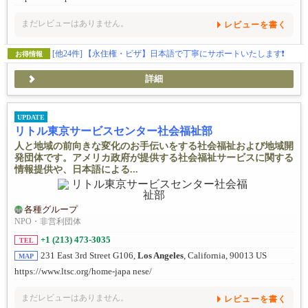
まだレビューはありません。
レビューを書く
[他24件]
【永住権・ビザ】日本語で丁寧にサポートいたします❗️
お得情報
詳細
UPDATE
リトル東京サービスセンター社会福祉部
人と地域の前向きな変化のお手伝いをする社会福祉および地域開
発団体です。アメリカ政府が提供する社会福祉サービスに関する
情報提供や、日本語による...
各種グループ
NPO・非営利団体
+1 (213) 473-3035
TEL
231 East 3rd Street G106,
Los Angeles
, California, 90013 US
MAP
https://www.ltsc.org/home-japa nese/
まだレビューはありません。
レビューを書く