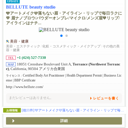
UPDATE
BELLUTE beauty studio
🩵アートメイク🩷落ちない眉・アイライン・リップで毎日ラクに
💛 眉ナノブロウ/パウダーオンブレ/マイクロ/メンズ眉💚リップ/
アイラインはナチ...
美容・健康
美容・エステティック
/
化粧・コスメティック・メイクアップ
/
その他の美
容・健康
+1 (424) 527-7330
TEL
18051 Crenshaw Boulevard Unit A,
Torrance (Northwest Torranc
MAP
e)
, California, 90504 アメリカ合衆国
Certified Body Art Practitioner | Health Department Permit | Business Lic
ライセンス :
ense | BBP Certificate
http://www.bellute.com/
まだレビューはありません。
レビューを書く
[他11件]
🩵アートメイク🩷落ちない眉・アイライン・リップで毎日ラクに 💛 眉ナノブロウ/パウダーオンブレ/マイクロ/メンズ眉💚リップ/アイラインはナチュラルからゴージャスまで 💜年間1000件以上の無痛3Dアートメイク💗土日もオープン！
お得情報
詳細