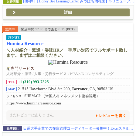
[他4件]
【Honey Bee Learning Center みつばち幼稚園】✨️リニューアル✨️この秋、アーバインにある幼児教育施設ハニービーがお子様の可能性を広げる体験型スクールとして新しくなります(日本企業の学費補助対応)。🎨五感をフルに使って感性を磨くアート🔬好奇心と探求心を引き出すサイエンス🎶音感を身に付け表現力を豊かにする音楽・リトミック🏞️グロスモータースキルを築く自然学習🌸伝統的な文化に触れて楽しく学ぶ日本語／日本文化🧘‍♀️心と体幹を育てるキッズヨガ🔤元英会話講師によるイマージョン👆️手で思いを伝える手話🌍️異文化に触れるグローバルクラス等、新しいカリキュラムで学びのある毎日を提供します。(ベビークラス生後２ヶ月〜、トドラークラス２歳〜５歳)
お得情報
詳細
営業中
閉店時間 17:00 まであと 0:11 (PDT)
UPDATE
Humina Resource
＼人材紹介・派遣・委託HR／ 手厚い対応でフルサポート致し
ます。まずはご相談ください。
専門サービス
人材紹介・派遣
/
人事・労務サービス
/
ビジネスコンサルティング
+1 (310) 993-7325
TEL
21515 Hawthorne Blvd Ste 200,
Torrance
, CA, 90503 US
MAP
SHRM-CP （米国人材マネジメント協会認定）
ライセンス :
https://www.huminaresource.com
まだレビューはありません。
レビューを書く
日系大手企業での在庫管理コーディネーター募集中！Excelスキルを活かせるお仕事
仕事探し