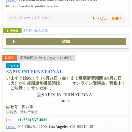
https://miwakoac.jimdofree.com
まだレビューはありません。
レビューを書く
[他1件]
母の退院
お得情報
詳細
営業中
閉店時間 21:30 まであと 4:41 (PDT)
UPDATE
SAPIX INTERNATIONAL
いますぐ始めよう！8月21日（金）まで夏期講習期間＆8月25日
（火）から後期通常授業開始！！ オンライン受講生、募集中！
ご注意：ロサンゼル...
教育・習い事
学習塾・受験予備校
+1 (650) 537-4089
TEL
605 Ellis St., #100,
Los Angeles
, CA, 90012 US
MAP