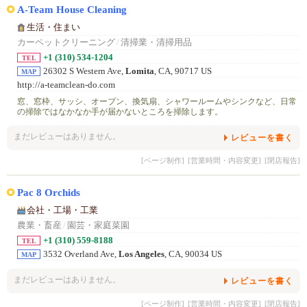
A-Team House Cleaning
生活・住まい
カーペットクリーニング
/
清掃業・清掃用品
+1 (310) 534-1204
TEL
26302 S Western Ave,
Lomita
, CA, 90717 US
MAP
http://a-teamclean-do.com
窓、窓枠、サッシ、オーブン、換気扇、シャワールームやシンクなど、日常
の掃除ではなかなか手が届かないところを掃除します。
まだレビューはありません。
レビューを書く
[ページ制作]
[営業時間・内容変更]
[閉店報告]
Pac 8 Orchids
会社・工場・工業
農業・畜産
/
園芸・家庭菜園
+1 (310) 559-8188
TEL
3532 Overland Ave,
Los Angeles
, CA, 90034 US
MAP
まだレビューはありません。
レビューを書く
[ページ制作]
[営業時間・内容変更]
[閉店報告]