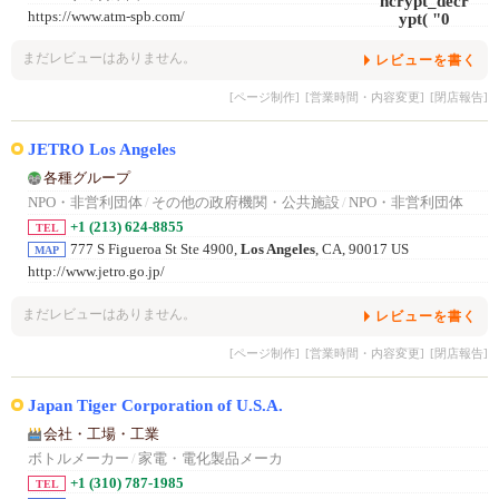
https://www.atm-spb.com/
まだレビューはありません。
レビューを書く
[ページ制作]
[営業時間・内容変更]
[閉店報告]
JETRO Los Angeles
各種グループ
NPO・非営利団体
/
その他の政府機関・公共施設
/
NPO・非営利団体
+1 (213) 624-8855
TEL
777 S Figueroa St Ste 4900,
Los Angeles
, CA, 90017 US
MAP
http://www.jetro.go.jp/
まだレビューはありません。
レビューを書く
[ページ制作]
[営業時間・内容変更]
[閉店報告]
Japan Tiger Corporation of U.S.A.
会社・工場・工業
ボトルメーカー
/
家電・電化製品メーカ
+1 (310) 787-1985
TEL