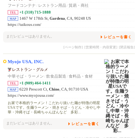
フードコンテナ
/
レストラン用品
/
貿易・商社
+1 (310) 715-1888
TEL
1467 W 178th St,
Gardena
, CA, 90248 US
MAP
https://taikous.com/
まだレビューはありません。
レビューを書く
[ページ制作]
[営業時間・内容変更]
[閉店報告]
Myojo USA, INC.
レストラン・グルメ
中華そば・ラーメン
/
飲食品製造
/
食料品・食材
+1 (909) 464-1411
TEL
6220 Prescott Ct,
Chino
, CA, 91710 USA
MAP
https://www.myojousa.com/
お家で本格的ラーメン！こだわり抜いた麺が特徴の明星
USAです。生麺ラーメン・焼きそば・うどん・冷やし中
華・沖縄そば・長崎ちゃんぽんなど 多彩...
まだレビューはありません。
レビューを書く