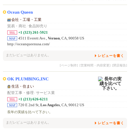
Ocean Queen
会社・工場・工業
貿易・商社
/
食品卸売り
+1 (323) 261-5921
TEL
4511 Everett Ave.,
Vernon
, CA, 90058 US
MAP
http://oceanqueenusa.com/
まだレビューはありません。
レビューを書く
[ページ制作]
[営業時間・内容変更]
[閉店報告]
OK PLUMBING,INC
生活・住まい
配管工事・修理
/
サービス業
+1 (213) 626-6211
TEL
720 E 2nd St,
Los Angeles
, CA, 90012 US
MAP
長年の実績を比べて下さい。
まだレビューはありません。
レビューを書く