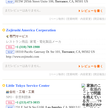
815W 205th Street Unite 106,
Torrance
, CA, 90501 US
MAP
まだレビューはありません。
レビューを書く
[ページ制作]
[営業時間・内容変更]
[閉店報告]
Zojirushi America Corporation
専門サービス
レストラン用品
/
家電・電化製品メーカ
+1 (310) 769-1900
TEL
19310 Pacific Gateway Dr. Ste 101,
Torrance
, CA, 90502 US
MAP
http://www.zojirushi.com
まだレビューはありません。
レビューを書く
[ページ制作]
[営業時間・内容変更]
[閉店報告]
Little Tokyo Service Center
会社・工場・工業
NPO・非営利団体
+1 (213) 473-3035
TEL
231 E 3rd St Ste G106,
Los Angeles
, CA, 90013 U
MAP