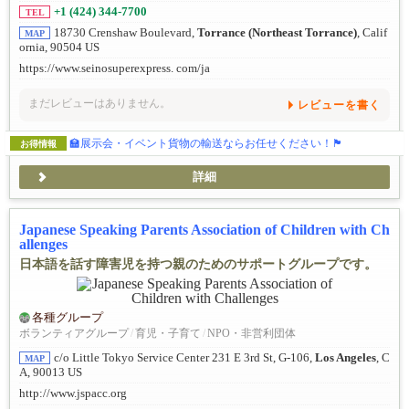
+1 (424) 344-7700
TEL
18730 Crenshaw Boulevard,
Torrance (Northeast Torrance)
, Calif
MAP
ornia, 90504 US
https://www.seinosuperexpress. com/ja
まだレビューはありません。
レビューを書く
🏫展示会・イベント貨物の輸送ならお任せください！🏴
お得情報
詳細
Japanese Speaking Parents Association of Children with Ch
allenges
日本語を話す障害児を持つ親のためのサポートグループです。
各種グループ
ボランティアグループ
/
育児・子育て
/
NPO・非営利団体
c/o Little Tokyo Service Center 231 E 3rd St, G-106,
Los Angeles
, C
MAP
A, 90013 US
http://www.jspacc.org