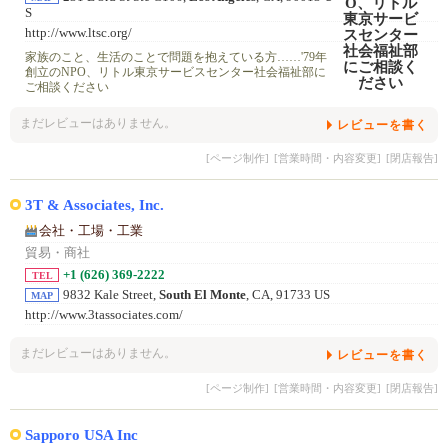
S
http://www.ltsc.org/
家族のこと、生活のことで問題を抱えている方……'79年
創立のNPO、リトル東京サービスセンター社会福祉部に
ご相談ください
まだレビューはありません。
レビューを書く
[ページ制作]
[営業時間・内容変更]
[閉店報告]
3T & Associates, Inc.
会社・工場・工業
貿易・商社
+1 (626) 369-2222
TEL
9832 Kale Street,
South El Monte
, CA, 91733 US
MAP
http://www.3tassociates.com/
まだレビューはありません。
レビューを書く
[ページ制作]
[営業時間・内容変更]
[閉店報告]
Sapporo USA Inc