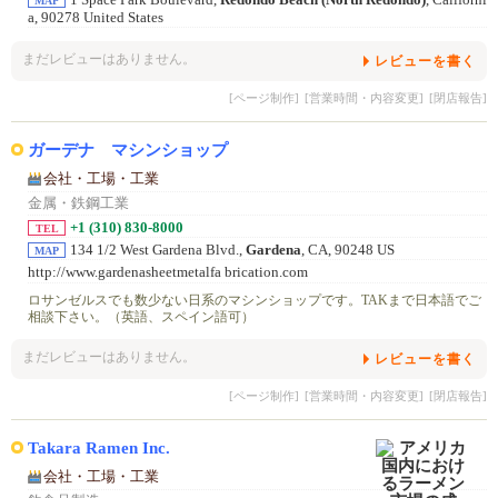
1 Space Park Boulevard,
Redondo Beach (North Redondo)
, Californi
MAP
a, 90278 United States
まだレビューはありません。
レビューを書く
[ページ制作]
[営業時間・内容変更]
[閉店報告]
ガーデナ マシンショップ
会社・工場・工業
金属・鉄鋼工業
+1 (310) 830-8000
TEL
134 1/2 West Gardena Blvd.,
Gardena
, CA, 90248 US
MAP
http://www.gardenasheetmetalfa brication.com
ロサンゼルスでも数少ない日系のマシンショップです。TAKまで日本語でご
相談下さい。（英語、スペイン語可）
まだレビューはありません。
レビューを書く
[ページ制作]
[営業時間・内容変更]
[閉店報告]
Takara Ramen Inc.
会社・工場・工業