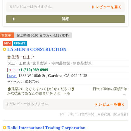
まだレビューはありません。
レビューを書く
詳細
営業中
閉店時間 30:00 まであと 4:12 (PDT)
NEW
UPDATE
LA SHIN’S CONSTRUCTION
生活・住まい
大工・工務店
/
家具製造・室内装飾業
/
飲食品製造
+1 (310) 989-6909
TEL
1333 W 168th St.,
Gardena
, CA, 90247 US
MAP
B1107586
ライセンス :
🏠建築のことならすべてお任せください🏠 日米で30年の実績‼️ 確
かな技術であなたの住まいをサポート💪 ...
まだレビューはありません。
レビューを書く
[ページ制作]
[営業時間・内容変更]
[閉店報告]
Daiki International Trading Corporation