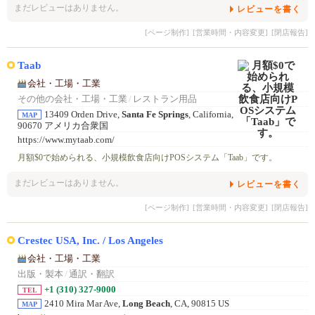
まだレビューはありません。
レビューを書く
[ページ制作]
[営業時間・内容変更]
[閉店報告]
Taab
会社・工場・工業
その他の会社・工場・工業
/
レストラン用品
13409 Orden Drive,
Santa Fe Springs
, California,
MAP
90670 アメリカ合衆国
https://www.mytaab.com/
月額$0で始められる、小規模飲食店向けPOSシステム「Taab」です。
まだレビューはありません。
レビューを書く
[ページ制作]
[営業時間・内容変更]
[閉店報告]
Crestec USA, Inc. / Los Angeles
会社・工場・工業
出版・製本
/
通訳・翻訳
+1 (310) 327-9000
TEL
2410 Mira Mar Ave,
Long Beach
, CA, 90815 US
MAP