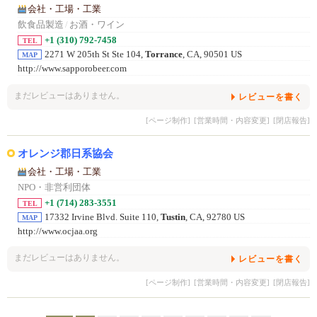
会社・工場・工業
飲食品製造
/
お酒・ワイン
+1 (310) 792-7458
TEL
2271 W 205th St Ste 104,
Torrance
, CA, 90501 US
MAP
http://www.sapporobeer.com
まだレビューはありません。
レビューを書く
[ページ制作]
[営業時間・内容変更]
[閉店報告]
オレンジ郡日系協会
会社・工場・工業
NPO・非営利団体
+1 (714) 283-3551
TEL
17332 Irvine Blvd. Suite 110,
Tustin
, CA, 92780 US
MAP
http://www.ocjaa.org
まだレビューはありません。
レビューを書く
[ページ制作]
[営業時間・内容変更]
[閉店報告]