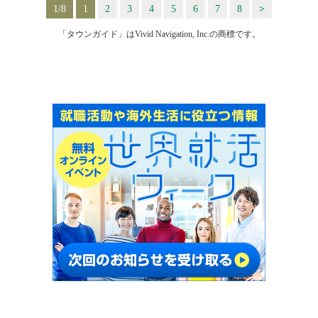
1/8
1
2
3
4
5
6
7
8
>
「タウンガイド」はVivid Navigation, Inc.の商標です。