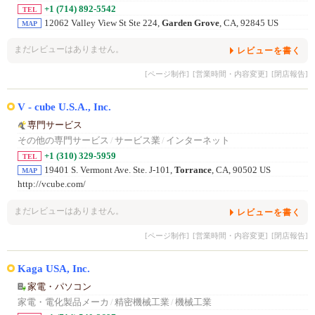
+1 (714) 892-5542
TEL
12062 Valley View St Ste 224,
Garden Grove
, CA, 92845 US
MAP
まだレビューはありません。
レビューを書く
[ページ制作]
[営業時間・内容変更]
[閉店報告]
V - cube U.S.A., Inc.
専門サービス
その他の専門サービス
/
サービス業
/
インターネット
+1 (310) 329-5959
TEL
19401 S. Vermont Ave. Ste. J-101,
Torrance
, CA, 90502 US
MAP
http://vcube.com/
まだレビューはありません。
レビューを書く
[ページ制作]
[営業時間・内容変更]
[閉店報告]
Kaga USA, Inc.
家電・パソコン
家電・電化製品メーカ
/
精密機械工業
/
機械工業