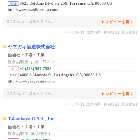
3625 Del Amo Blvd Ste 250,
Torrance
, CA, 90503 US
MAP
http://www.asahibeerusa.com/
まだレビューはありません。
レビューを書く
[ページ制作]
[営業時間・内容変更]
[閉店報告]
ヤヱガキ酒造株式会社
会社・工場・工業
飲食品製造
/
お酒・ワイン
+1 (323) 587-7588
TEL
4800 S Alameda St,
Los Angeles
, CA, 90058 US
MAP
http://www.yaegakiusa.com
まだレビューはありません。
レビューを書く
[ページ制作]
[営業時間・内容変更]
[閉店報告]
Takaokaya U.S.A., Inc.
会社・工場・工業
飲食品製造
/
食品卸売り