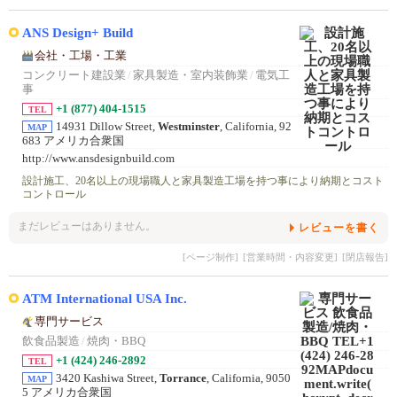
ANS Design+ Build
会社・工場・工業
コンクリート建設業
/
家具製造・室内装飾業
/
電気工
事
+1 (877) 404-1515
TEL
14931 Dillow Street,
Westminster
, California, 92
MAP
683 アメリカ合衆国
http://www.ansdesignbuild.com
設計施工、20名以上の現場職人と家具製造工場を持つ事により納期とコスト
コントロール
まだレビューはありません。
レビューを書く
[ページ制作]
[営業時間・内容変更]
[閉店報告]
ATM International USA Inc.
専門サービス
飲食品製造
/
焼肉・BBQ
+1 (424) 246-2892
TEL
3420 Kashiwa Street,
Torrance
, California, 9050
MAP
5 アメリカ合衆国