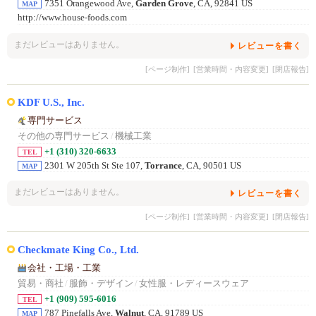
7351 Orangewood Ave,
Garden Grove
, CA, 92841 US
MAP
http://www.house-foods.com
まだレビューはありません。
レビューを書く
[ページ制作]
[営業時間・内容変更]
[閉店報告]
KDF U.S., Inc.
専門サービス
その他の専門サービス
/
機械工業
+1 (310) 320-6633
TEL
2301 W 205th St Ste 107,
Torrance
, CA, 90501 US
MAP
まだレビューはありません。
レビューを書く
[ページ制作]
[営業時間・内容変更]
[閉店報告]
Checkmate King Co., Ltd.
会社・工場・工業
貿易・商社
/
服飾・デザイン
/
女性服・レディースウェア
+1 (909) 595-6016
TEL
787 Pinefalls Ave,
Walnut
, CA, 91789 US
MAP