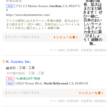
飲食品製造
1721 1/2 Marine Avenue,
Gardena
, CA, 90247 U
MAP
S
https://www.takararameninc.com /
アメリカ国内におけるラーメン市場の成長、拡大はまだ
まだ続きます！ ぜひ一緒に、日本のおいしいラーメンを
アメリカ全土に届けましょう！ 経験の無...
まだレビューはありません。
レビューを書く
[ページ制作]
[営業時間・内容変更]
[閉店報告]
K. Gaynes, Inc.
会社・工場・工業
その他の会社・工場・工業
+1 (818) 237-7026
TEL
12623 Victory Blvd.,
North Hollywood
, CA, 91606 US
MAP
まだレビューはありません。
レビューを書く
[ページ制作]
[営業時間・内容変更]
[閉店報告]