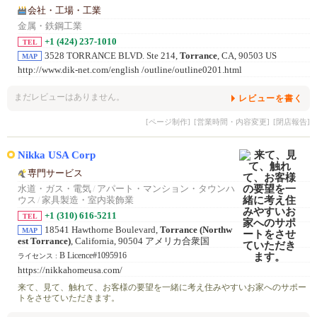
会社・工場・工業
金属・鉄鋼工業
+1 (424) 237-1010
TEL
3528 TORRANCE BLVD. Ste 214,
Torrance
, CA, 90503 US
MAP
http://www.dik-net.com/english /outline/outline0201.html
まだレビューはありません。
レビューを書く
[ページ制作]
[営業時間・内容変更]
[閉店報告]
Nikka USA Corp
専門サービス
水道・ガス・電気
/
アパート・マンション・タウンハ
ウス
/
家具製造・室内装飾業
+1 (310) 616-5211
TEL
18541 Hawthorne Boulevard,
Torrance (Northw
MAP
est Torrance)
, California, 90504 アメリカ合衆国
B Licence#1095916
ライセンス :
https://nikkahomeusa.com/
来て、見て、触れて、お客様の要望を一緒に考え住みやすいお家へのサポー
トをさせていただきます。