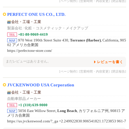
[ページ制作]
[営業時間・内容変更]
[閉店報告]
PERFECT ONE US CO., LTD.
会社・工場・工業
製薬会社
/
化粧・コスメティック・メイクアップ
+81-80-9069-4419
TEL
970 West 190th Street Suite 430,
Torrance (Harbor)
, California, 905
MAP
02 アメリカ合衆国
https://perfectone-store.com/
まだレビューはありません。
レビューを書く
[ページ制作]
[営業時間・内容変更]
[閉店報告]
JVCKENWOOD USA Corporation
会社・工場・工業
自動車部品メーカー
+1 (310) 639-9000
TEL
5056 East Willow Street,
Long Beach
, カリフォルニア州, 90815 ア
MAP
メリカ合衆国
https://us.jvckenwood.com/?_ga =2.249922830.906541821.1723853 961-7
94096831.1723853961