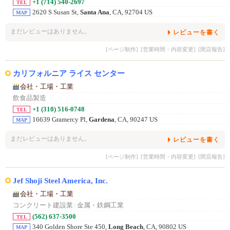
+1 (714) 540-2697
TEL
2620 S Susan St,
Santa Ana
, CA, 92704 US
MAP
まだレビューはありません。
レビューを書く
[ページ制作]
[営業時間・内容変更]
[閉店報告]
カリフォルニア ライス センター
会社・工場・工業
飲食品製造
+1 (310) 516-0748
TEL
16639 Gramercy Pl,
Gardena
, CA, 90247 US
MAP
まだレビューはありません。
レビューを書く
[ページ制作]
[営業時間・内容変更]
[閉店報告]
Jef Shoji Steel America, Inc.
会社・工場・工業
コンクリート建設業
/
金属・鉄鋼工業
(562) 637-3500
TEL
340 Golden Shore Ste 450,
Long Beach
, CA, 90802 US
MAP