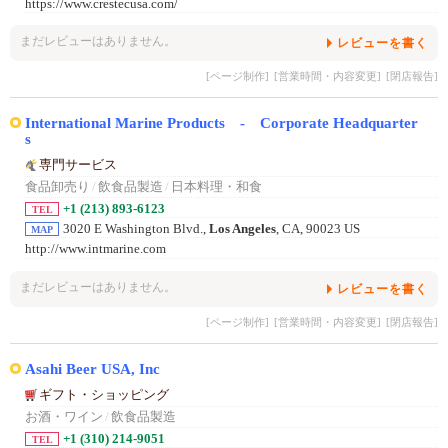
https://www.crestecusa.com/
まだレビューはありません。
レビューを書く
[ページ制作]
[営業時間・内容変更]
[閉店報告]
International Marine Products - Corporate Headquarter
s
専門サービス
食品卸売り
/
飲食品製造
/
日本料理・和食
+1 (213) 893-6123
TEL
3020 E Washington Blvd.,
Los Angeles
, CA, 90023 US
MAP
http://www.intmarine.com
まだレビューはありません。
レビューを書く
[ページ制作]
[営業時間・内容変更]
[閉店報告]
Asahi Beer USA, Inc
ギフト・ショッピング
お酒・ワイン
/
飲食品製造
+1 (310) 214-9051
TEL