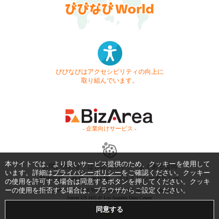
びびなびはアクセシビリティの向上に
取り組んでいます。
- 企業向けサービス -
本サイトでは、より良いサービス提供のため、クッキーを使用して
お問い合わせ
はじめてガイド
よくある質問
います。詳細は
プライバシーポリシー
をご確認ください。クッキー
利用規約
商標・著作権
プライバシーポリシー
の使用を許可する場合は同意するボタンを押してください。クッキ
ーの使用を拒否する場合は、ブラウザからご設定ください。
Copyright © 1999-2026 Vivid Navigation, Inc. All Rights Reserved.
Server US (43) @ Los Angeles Data Center