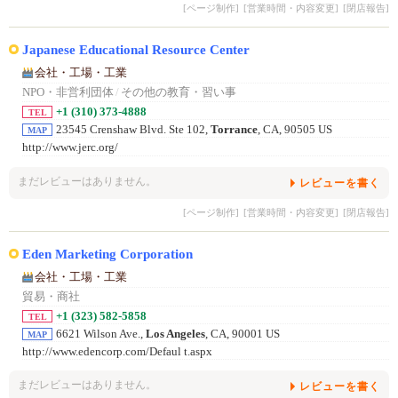
[ページ制作]
[営業時間・内容変更]
[閉店報告]
Japanese Educational Resource Center
会社・工場・工業
NPO・非営利団体
/
その他の教育・習い事
+1 (310) 373-4888
TEL
23545 Crenshaw Blvd. Ste 102,
Torrance
, CA, 90505 US
MAP
http://www.jerc.org/
まだレビューはありません。
レビューを書く
[ページ制作]
[営業時間・内容変更]
[閉店報告]
Eden Marketing Corporation
会社・工場・工業
貿易・商社
+1 (323) 582-5858
TEL
6621 Wilson Ave.,
Los Angeles
, CA, 90001 US
MAP
http://www.edencorp.com/Defaul t.aspx
まだレビューはありません。
レビューを書く