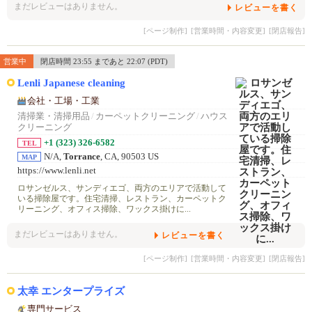
まだレビューはありません。
レビューを書く
[ページ制作]
[営業時間・内容変更]
[閉店報告]
営業中
閉店時間 23:55 まであと 22:07 (PDT)
Lenli Japanese cleaning
会社・工場・工業
清掃業・清掃用品
/
カーペットクリーニング
/
ハウス
クリーニング
+1 (323) 326-6582
TEL
N/A,
Torrance
, CA, 90503 US
MAP
https://www.lenli.net
ロサンゼルス、サンディエゴ、両方のエリアで活動して
いる掃除屋です。住宅清掃、レストラン、カーペットク
リーニング、オフィス掃除、ワックス掛けに...
まだレビューはありません。
レビューを書く
[ページ制作]
[営業時間・内容変更]
[閉店報告]
太幸 エンタープライズ
専門サービス