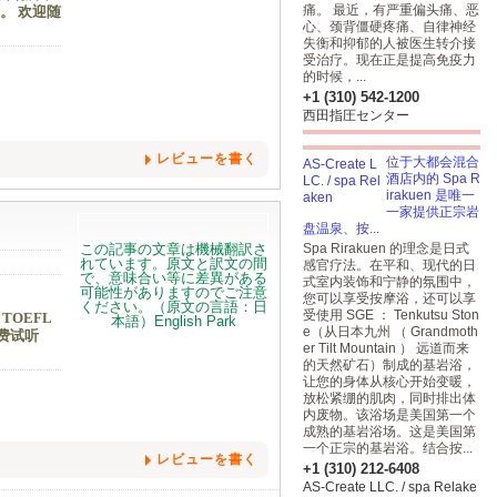
痛。 最近，有严重偏头痛、恶
。 欢迎随
心、颈背僵硬疼痛、自律神经
失衡和抑郁的人被医生转介接
受治疗。现在正是提高免疫力
的时候，...
+1 (310) 542-1200
西田指圧センター
レビューを書く
位于大都会混合
酒店内的 Spa R
irakuen 是唯一
一家提供正宗岩
盘温泉、按...
Spa Rirakuen 的理念是日式
感官疗法。在平和、现代的日
式室内装饰和宁静的氛围中，
您可以享受按摩浴，还可以享
受使用 SGE ： Tenkutsu Ston
TOEFL
e（从日本九州 （ Grandmoth
免费试听
er Tilt Mountain ） 远道而来
的天然矿石）制成的基岩浴，
让您的身体从核心开始变暖，
放松紧绷的肌肉，同时排出体
内废物。该浴场是美国第一个
成熟的基岩浴场。这是美国第
一个正宗的基岩浴。结合按...
レビューを書く
+1 (310) 212-6408
AS-Create LLC. / spa Relake