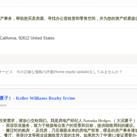
产事务，帮助您买卖房屋、寻找办公室租赁和零售空间，并为您的资产积累提
California, 92612 United States
ス、今の正確な価格の評価(Home equity update)をしてみませんか？
）- Keller Williams Realty Irvine
ment
需求，请放心交给我们。我是房地产经纪人 Natsuko Hedges （ 大沼夏子 
 ・ 英语双语服务，致力于根据每位客户的背景和目标，提供细致周到的建议。
 ・ 搬迁时的购房 ・ 及找房，乃至着眼未来的房地产投资，橙县的房产事务请
、餐厅、美容沙龙等商业设施租赁方面的支持。如果您为了申请E2签证需要办