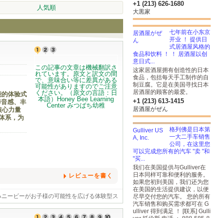
+1 (213) 626-1680
人気順
大黒家
七年前在小东京
开业 ！ 提供日
式居酒屋风格的
食品和饮料 ！ ！ 居酒屋以创
意日式...
这家居酒屋拥有创造性的日本
食品，包括每天手工制作的自
制豆腐。它是在美国寻找日本
居酒屋的顾客的最爱。
潜能的体验式
+1 (213) 613-1415
养音感、丰
居酒屋がぜん
与核心力量
程体系，为
格列佛是日本第
一大二手车销售
公司，在这里您
可以完成您所有的汽车 "卖 "和
"买...
我们在美国提供与Gulliver在
日本同样可靠和便利的服务。
レビューを書く
如果您初到美国，我们还为您
在美国的生活提供建议，以便
教育施設ハニービーがお子様の可能性を広げる体験型ス
尽早交付您的汽车。 您的所有
心を引き出すサイエンス🎶音感を身に付け表現
汽车销售和购买需求都可在 G
日本文化🧘‍♀️心と体幹を育てるキッズヨガ
ulliver 得到满足 ！ [联系] Gulli
ュラムで学びのある毎日を提供します。(ベビー