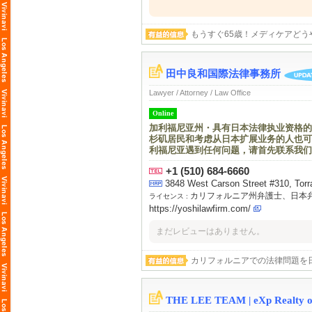
た。これからも、わからない事があっ
もうすぐ65歳！メディケアど
田中良和国際法律事務所
Lawyer / Attorney / Law Office
Online
加利福尼亚州・具有日本法律执业资格的
杉矶居民和考虑从日本扩展业务的人也可
利福尼亚遇到任何问题，请首先联系我们
+1 (510) 684-6660
3848 West Carson Street #310, Torr
カリフォルニア州弁護士、日本
ライセンス :
https://yoshilawfirm.com/
まだレビューはありません。
カリフォルニアでの法律問題を
THE LEE TEAM | eXp Realty of