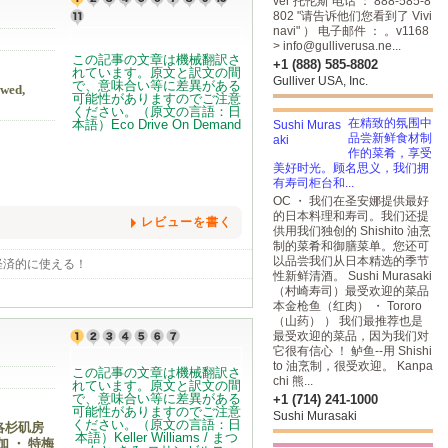
ver 托伦斯 电话 ： 888-585-8
802 "请告诉他们您看到了 Vivi
navi" ） 电子邮件 ： 。v1168
> info@gulliverusa.ne...
+1 (888) 585-8802
Gulliver USA, Inc.
wed,
在精致的氛围中
品尝新鲜食材制
作的菜肴，享受
美好时光。顾名思义，我们拥
有寿司柜台和...
OC ・ 我们在圣安娜提供最好
的日本料理和寿司。我们还提
レビューを書く
供用我们独创的 Shishito 油烹
制的菜肴和御膳菜单。您还可
以品尝我们从日本精选的季节
◎経済的に使える！
性新鲜清酒。 Sushi Murasaki
（村崎寿司）最受欢迎的菜品
本金枪鱼（红肉） ・ Tororo
（山药） ） 我们最推荐也是
最受欢迎的菜品，因为我们对
它很有信心 ！ 鲈鱼--用 Shishi
to 油烹制，很受欢迎。 Kanpa
chi 熊...
+1 (714) 241-1000
Sushi Murasaki
洛杉矶房
 ・ 特梅