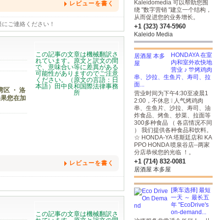
の気持ちでいっぱいです。
Kaleidomedia 可以帮助您围
レビューを書く
绕 "数字营销 "建立一个结构，
从而促进您的业务增长。
軽にご連絡ください！
+1 (323) 374-5960
Kaleido Media
HONDAYA 在室
内和室外欢快地
营业 ♪ 🎊烤鸡肉
串、沙拉、生鱼片、寿司、拉
面...
区 ・ 洛
营业时间为下午4:30至凌晨1
如果您在加
2:00，不休息 ❕ 人气烤鸡肉
串、生鱼片、沙拉、寿司、油
炸食品、烤鱼、炒菜、拉面等
300多种食品 （ 各店情况不同
） 我们提供各种食品和饮料。
☆ HONDA-YA 塔斯廷店和 KA
PPO HONDA 喷泉谷店--两家
分店恭候您的光临 ！。
+1 (714) 832-0081
レビューを書く
居酒屋 本多屋
[乘车选择] 最短
一天 ～ 最长五
年 "EcoDrive's
on-demand...