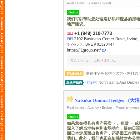
Real estate
/
Business agent
Online
我们可以帮助您处理洛杉矶和橙县的房地
地产建议。
+1 (949) 310-7773
2102 Business Center Drive, Irvine, 
BRE＃01320447
ライセンス :
https://j1group.net/
まだレビューはありません。
現在住宅をお持ちの方へ無料のサービ
[他2件]
North Santa Ana Duplex
Natsuko Onuma Hedges （大沼夏子
Real estate
/
Agency / Broker
/
Property invest
Online
如果您在橙县有房产买卖 ・、租赁 ・ 或投资
深入了解当地特色和市场动向，提供日语
回日本定居而出售房产，还是因工作调动
我们。此外，我们也正在加强针对办公室