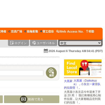
ログイン
ユーザパネル
2026 August 6 Thursday AM 04:41 (PDT)
大黑屋（Daikokuy
a），小东京一家排队
的拉面馆 ！。
大黑屋小东京店今年迎来了开
业 20 周 ！ 我们将继续用心制
作拉面，让大家都能品尝到我
動画で見る
们的拉面 ！。