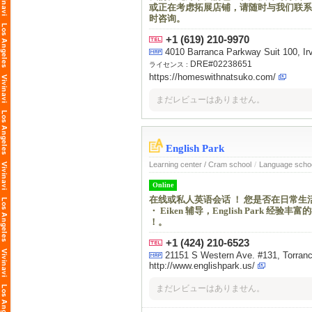
或正在考虑拓展店铺，请随时与我们联系
时咨询。
+1 (619) 210-9970
4010 Barranca Parkway Suit 100, Ir
DRE#02238651
ライセンス :
https://homeswithnatsuko.com/
まだレビューはありません。
English Park
Learning center / Cram school
/
Language scho
Online
在线或私人英语会话 ！ 您是否在日常生活
・ Eiken 辅导，English Pa
！。
+1 (424) 210-6523
21151 S Western Ave. #131, Torran
http://www.englishpark.us/
まだレビューはありません。