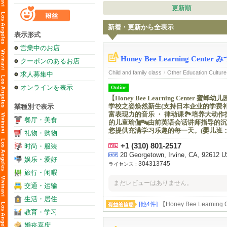
更新順
新着・更新から全表示
表示形式
営業中のお店
Honey Bee Learning Cent
クーポンのあるお店
Child and family class
/
Other Education Culture
求人募集中
オンラインを表示
Online
【Honey Bee Learning Cente
学校之姿焕然新生(支持日本企业的学费补
業種別で表示
富表现力的音乐 ・ 律动课🏞️培养大动作
餐厅・美食
的儿童瑜伽🔤由前英语会话讲师指导的沉浸
您提供充满学习乐趣的每一天。(婴儿班：
礼物・购物
+1 (310) 801-2517
时尚・服装
20 Georgetown, Irvine, CA, 92612 
娱乐・爱好
304313745
ライセンス :
旅行・闲暇
まだレビューはありません。
交通・运输
生活・居住
[他4件]
【Honey Bee Le
クールとして新しくなります(日
教育・学习
力を豊かにする音楽・リトミック
🔤元英会話講師によるイマージ
婚丧喜庆