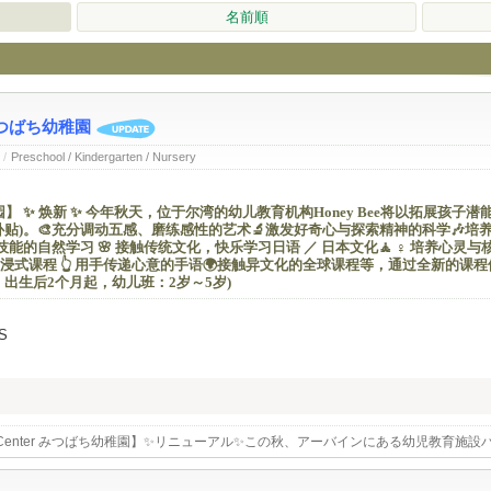
名前順
er みつばち幼稚園
/
Preschool / Kindergarten / Nursery
r 蜜蜂幼儿园】 ✨ ️焕新 ✨ ️今年秋天，位于尔湾的幼儿教育机构Honey Bee将以拓展孩子
贴)。🎨充分调动五感、磨练感性的艺术🔬激发好奇心与探索精神的科学🎶培
技能的自然学习 🌸 接触传统文化，快乐学习日语 ／ 日本文化🧘‍ ♀ ️培养心灵
式课程 👆 ️用手传递心意的手语🌍️接触异文化的全球课程等，通过全新的课
出生后2个月起，幼儿班：2岁～5岁)
US
arning Center みつばち幼稚園】✨️リニューアル✨️この秋、アーバインにある幼児
本企業の学費補助対応)。🎨五感をフルに使って感性を磨くアート🔬好奇心と探求
🏞️グロスモータースキルを築く自然学習🌸伝統的な文化に触れて楽しく学ぶ日本語／
ョン👆️手で思いを伝える手話🌍️異文化に触れるグローバルクラス等、新しいカリキ