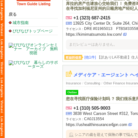
库拉的房产也请放心交给我们 ！ 免费
在寻找加利福尼亚州的日籍房地产经纪人，请首先联系
戻る
+1 (323) 687-2415
城市指南
13925 City Center Dr, Suite 264, 
DRE #01965013 FTBS#3355
ライセンス :
びびなびトップページ
https://kimimatsumoto.kw.com/
まだレビューはありません。
[他1件]
【訳ありLA不動産】住
ウンティ不動産★サンバナディ
メディケア・エージェント ヘ
Insurance
/
Consulting
/
Other Finance Insuran
Online
您在寻找医疗保险计划吗 ？ 我们很乐意
+1 (310) 505-9003
3838 West Carson Street #312, T
CA0J13554
ライセンス :
https://ushealthinsurance4jpn.com
シニアの歳を迎えて保険の事で悩んで