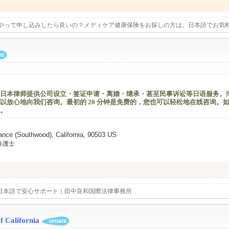
たら、いつでも聞いてと言ってくださり、安心しました。本当に心強く思い、感謝
うやって申し込みしたら良いの？メディケア健康保険をお探しの方は、日本語でお気
日本律师提供公司设立・签证申请・离婚・继承・甚至民事诉讼等日语服务。湾
以放心地向我们咨询。最初的 20 分钟是免费的，您也可以轻松地在线咨询。
。
ance (Southwood), California, 90503 US
弁護士
日本語で安心サポート｜田中良和国際法律事務所
 California