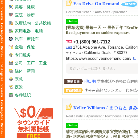
クラス生後２ヶ月〜、トドラー
Eco Drive On Demand
美容・健康
Car rental / lease
/
Auto sales / purchase
医院・诊所
Online
政府机构・公共设施
[乘车选择] 最短一天 ～ 最长五年 "EcoDrive's on-
家用电器・电脑
fixed payment so no sudden expenses.
汽车・摩托车
+1 (800) 961-7112
金融・保险
1751 Abalone Ave, Torrance, Ca
California Dealer # 83377
ライセンス :
专门服务
https://www.ecodriveondemand.com/
公司・工厂・工业
まだレビューはありません。
媒体・新闻
宗教
[他1件]
学生生活を身軽に◎解約金
夜景
🌴☀️🚗 高額なレンタカー代を払
各种组织
Keller Williams / ま
Real estate
/
Apartment / Townhouse
/
Property
Online
请将房屋的出售和购买事宜交给我们。我们
源~ 洛杉矶房地产经纪人，橙县房地产、河