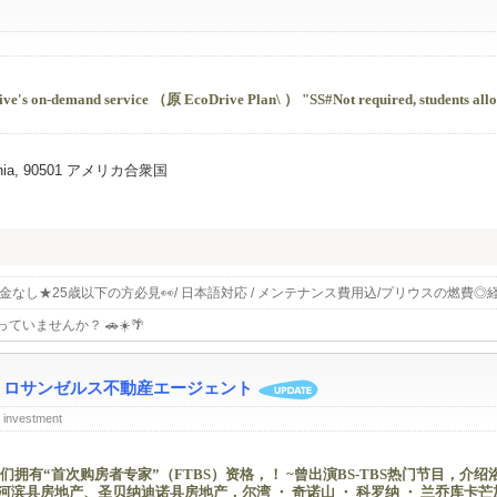
クラス２歳〜５歳)
demand service （原 EcoDrive Plan\ ） "SS#Not required, students allo
lifornia, 90501 アメリカ合衆国
なし★25歳以下の方必見👀/ 日本語対応 / メンテナンス費用込/プリウスの燃費
っていませんか？ 🚗☀️🌴
つもと きみ ロサンゼルス不動産エージェント
 investment
拥有“首次购房者专家”（FTBS）资格，！ ~曾出演BS-TBS热门节目，介绍
滨县房地产、圣贝纳迪诺县房地产，尔湾 ・ 奇诺山 ・ 科罗纳 ・ 兰乔库卡芒加