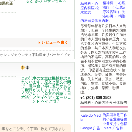
精神科 ・ 心理
如果您正
治疗 （ 心理治
疗和咨询 ） 为
洛杉矶 ・ 橘郡
的居民提供日语服...
尽管每年都有许多日本人来到
加州，但在一个陌生的外国生
活绝非易事。许多居住在加州
的日本人面临着各种压力，包
レビューを書く
括文化和语言障碍、生活方式
的差异、与日本家人和朋友的
分离，以及对当地学校和工作
★オレンジカウンティ不動産★リバーサイドカ
场所的不适应。高度的压力会
在不知不觉中引发各种身心疾
病。据说压力是所有疾病的根
源。 你是否有这些症状 ？ 情
绪低落、疲劳、疲倦、失去乐
趣、失去兴趣、孤独、易怒、
内疚、空虚、食欲不振、食欲
增加、焦虑、恐慌、恐惧
症、...
+1 (201) 809-3508
精神科・心療内科医 松木隆志
为美国辛勤工作
的小企业主提供
业务支持，包括
Google 广告、Meta 广告和...
い事をとても優しく丁寧に教えて頂きまし