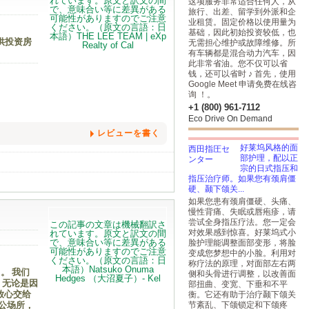
这项服务非常适合任何人，从
旅行、出差、留学到外派和企
业租赁。固定价格以使用量为
基础，因此初始投资较低，也
供投资房
无需担心维护或故障维修。所
有车辆都是混合动力汽车，因
此非常省油。您不仅可以省
钱，还可以省时 ♪ 首先，使用
Google Meet 申请免费在线咨
询 ！。
+1 (800) 961-7112
Eco Drive On Demand
レビューを書く
好莱坞风格的面
部护理，配以正
宗的日式指压和
指压治疗师。如果您有颈肩僵
硬、颞下颌关...
如果您患有颈肩僵硬、头痛、
慢性背痛、失眠或唇疱疹，请
尝试全身指压疗法。您一定会
对效果感到惊喜。好莱坞式小
脸护理能调整面部变形，将脸
变成您梦想中的小脸。利用对
称疗法的原理，对面部左右两
）。 我们
侧和头骨进行调整，以改善面
 无论是因
部扭曲、变宽、下垂和不平
放心交给
衡。它还有助于治疗颞下颌关
公场所，
节紊乱、下颌锁定和下颌疼