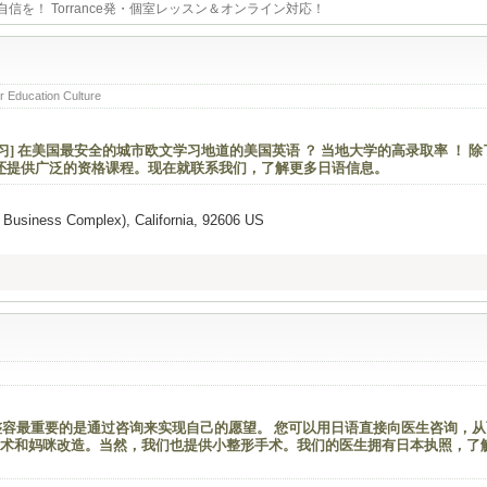
会話に自信を！ Torrance発・個室レッスン＆オンライン対応！
r Education Culture
线学习] 在美国最安全的城市欧文学习地道的美国英语 ？ 当地大学的高录取率 ！ 除
们还提供广泛的资格课程。现在就联系我们，了解更多日语信息。
ne Business Complex), California, 92606 US
・ 整容最重要的是通过咨询来实现自己的愿望。 您可以用日语直接向医生咨询，
术和妈咪改造。当然，我们也提供小整形手术。我们的医生拥有日本执照，了