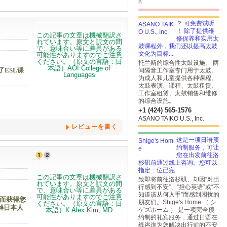
n
？ 可免费试听
！ 除了提供维
修保养和实用太
鼓课程外，我们还以提高太鼓
文化为目标...
托兰斯的综合性太鼓设施。 两
了ESL课
间隔音工作室专门用于太鼓。
为成人和儿童提供各种课程。
太鼓表演、课程、太鼓租赁、
工作室租赁、太鼓销售和维修
的综合设施。
+1 (424) 565-1576
ASANO TAIKO U.S., Inc.
レビューを書く
这是一项日语预
约制服务，可让
您在出发前往洛
杉矶前通过线上咨询。您可以
指定一位已完...
致即将前往洛杉矶、却因“对出
行感到不安”、“担心英语”或“不
知道该从何入手”而感到困扰的
从而获得您
朋友们。Shige's Home （ シ
解日本人
ゲズホーム ） 是一项完全预
约制的礼宾服务，通过日语在
线咨询为您解决出行前的不安