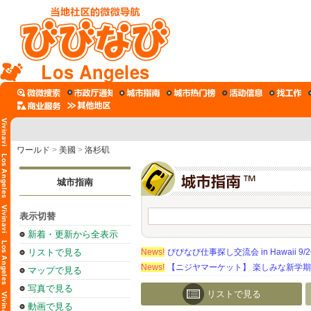
Los Angeles
ワールド
>
美國
>
洛杉矶
城市指南
表示切替
新着・更新から全表示
リストで見る
News!
びびなび仕事探し交流会 in Hawaii 9/26（
News!
【ニジヤマーケット】 楽しみな新学
マップで見る
写真で見る
リストで見る
動画で見る