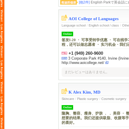
[他2件]
English Parkで英
AOI College of Languages
Language school
/
English school / class
/
Othe
Online
签发I-20 ・ 可享受转学优惠 ・ 可在
程，还可以做志愿者 ・ 实习机会・我
+1 (949) 260-9600
3 Corporate Park #140, Irvine (Irvi
http://www.aoicollege.net/
まだレビューはありません。
K Alex Kim, MD
Skincare
/
Plastic surgery
/
Cosmetic surgery
Online
隆胸、整容、瘦身、护肤 ． ． 美容 
想要的结果。我们还提供吸脂、收腹等手
的喜好。