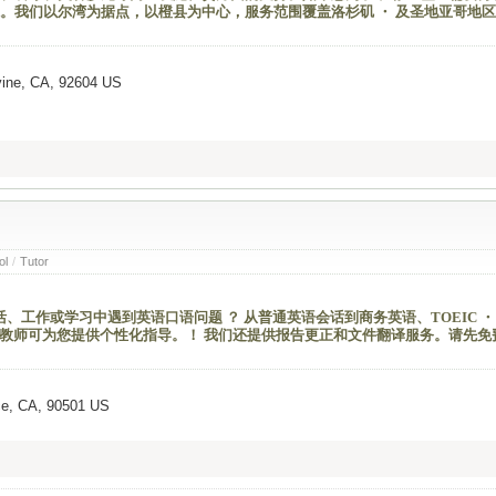
。我们以尔湾为据点，以橙县为中心，服务范围覆盖洛杉矶 ・ 及圣地亚哥地区
vine, CA, 92604 US
ol
/
Tutor
、工作或学习中遇到英语口语问题 ？ 从普通英语会话到商务英语、TOEIC ・ 
rk 经验丰富的教师可为您提供个性化指导。！ 我们还提供报告更正和文件翻译服务。请先
ce, CA, 90501 US