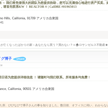
咨询 ～ 我们将凭借强大的团队为您提供协助，您可以充满信心地进行房产买卖。
KW ！ REALTOR ® | CalDRE #01965013
Chino Hills, California, 91709 アメリカ合衆国
841
人が亡くなったばかりの家～あなたなら買う？買わない？≪🏠ロサンゼルス不動産
ーノカウンティ不動産≫
イグ博子
ce
用日语为您提供详细信息 ！ 请随时与我们联系。所有服务均免费！
orrance, California, 90501 アメリカ合衆国
た所、びびなびで博子さんの事を知りました。数日前、オフィスに伺い、わからな