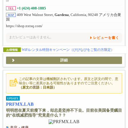
ce
+1 (424) 408-1885
TEL
409 West Walnut Street,
Gardena
, California, 90248 アメリカ合衆
MAP
国
https://shop.nxtsq.com/
まだレビューはありません。
レビューを書く
WiFiレンタル特別キャンペーン（びびなびをご覧の方限定）
お得情報
詳細
この記事の文章は機械翻訳されています。原文と訳文の間で、意
味合い等に差異がある可能性がありますのでご注意ください。
（原文の言語：日本語）
UPDATE
PRFMX.LAB
明明想在夏天前瘦下来，却总是坚持不下去。目前在美国备受瞩目
的“在线减肥指导”究竟是什么？？
美容・健康