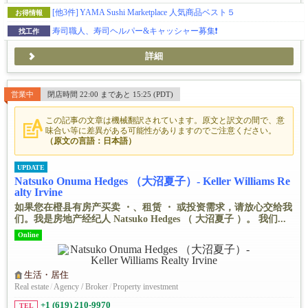
[他3件]
YAMA Sushi Marketplace 人気商品ベスト５
お得情報
寿司職人、寿司ヘルパー&キャッシャー募集❗️
找工作
詳細
営業中
閉店時間 22:00 まであと 15:25 (PDT)
この記事の文章は機械翻訳されています。原文と訳文の間で、意
味合い等に差異がある可能性がありますのでご注意ください。
（原文の言語：日本語）
UPDATE
Natsuko Onuma Hedges （大沼夏子）- Keller Williams Re
alty Irvine
如果您在橙县有房产买卖 ・、租赁 ・ 或投资需求，请放心交给我
们。我是房地产经纪人 Natsuko Hedges （ 大沼夏子 ）。 我们...
Online
生活・居住
Real estate
/
Agency / Broker
/
Property investment
+1 (619) 210-9970
TEL