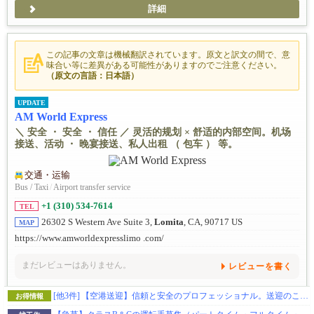
詳細
この記事の文章は機械翻訳されています。原文と訳文の間で、意
味合い等に差異がある可能性がありますのでご注意ください。
（原文の言語：日本語）
UPDATE
AM World Express
＼ 安全 ・ 安全 ・ 信任 ／ 灵活的规划 × 舒适的内部空间。机场
接送、活动 ・ 晚宴接送、私人出租 （ 包车 ） 等。
交通・运输
Bus / Taxi
/
Airport transfer service
+1 (310) 534-7614
TEL
26302 S Western Ave Suite 3,
Lomita
, CA, 90717 US
MAP
https://www.amworldexpresslimo .com/
まだレビューはありません。
レビューを書く
[他3件]
【空港送迎】信頼と安全のプロフェッショナル。送迎のことならお任せを。
お得情報