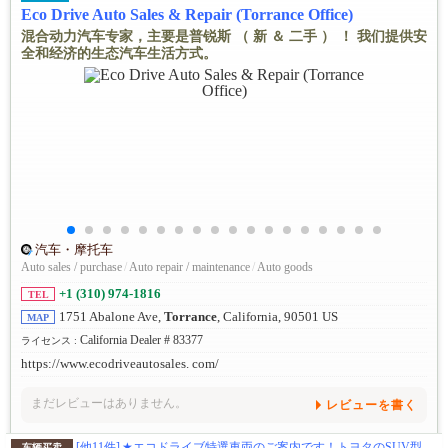
Eco Drive Auto Sales & Repair (Torrance Office)
混合动力汽车专家，主要是普锐斯 （ 新 ＆ 二手 ） ！ 我们提供安
全和经济的生态汽车生活方式。
汽车・摩托车
Auto sales / purchase
/
Auto repair / maintenance
/
Auto goods
+1 (310) 974-1816
TEL
1751 Abalone Ave,
Torrance
, California, 90501 US
MAP
California Dealer # 83377
ライセンス :
https://www.ecodriveautosales. com/
まだレビューはありません。
レビューを書く
[他11件]
★エコドライブ特選車両のご案内です！トヨタのSUV型電気自動車！ 車両詳細＆試乗のお申込みはトーランス店までご連絡下さい 310-974-1816 TEL / 424-377-2677 テキストです。
车辆买卖