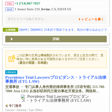
+1 (714) 867-7037
TEL
1 Jenner Suite 210,
Irvine
, CA, 92618 US
MAP
まだレビューはありません。
レビューを書く
[他8件]
【精神科】日本語で受診できます。気分の落ち込みなどでお困りの方、ご相談ください🕊️
お得情報
詳細
この記事の文章は機械翻訳されています。原文と訳文の間で、意
味合い等に差異がある可能性がありますのでご注意ください。
（原文の言語：日本語）
UPDATE
Providence Trial Lawyers/プロビダンス・トライアル法律
事務所 (EYL LAW)
交通事故 ・ 专门从事人身伤害的律师事务所 [日语专线] 213-700-
7800 Attn LEO 从洛杉矶和托兰斯办事处开展业务。网络和...
专门服务
Lawyer / Attorney / Law Office