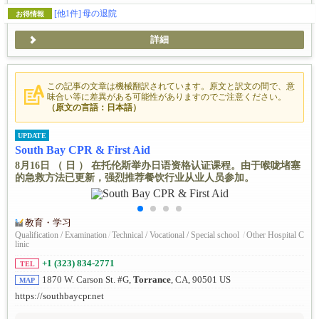
[他1件]
母の退院
お得情報
詳細
この記事の文章は機械翻訳されています。原文と訳文の間で、意
味合い等に差異がある可能性がありますのでご注意ください。
（原文の言語：日本語）
UPDATE
South Bay CPR & First Aid
8月16日 （ 日 ） 在托伦斯举办日语资格认证课程。由于喉咙堵塞
的急救方法已更新，强烈推荐餐饮行业从业人员参加。
教育・学习
Qualification / Examination
/
Technical / Vocational / Special school
/
Other Hospital C
linic
+1 (323) 834-2771
TEL
1870 W. Carson St. #G,
Torrance
, CA, 90501 US
MAP
https://southbaycpr.net