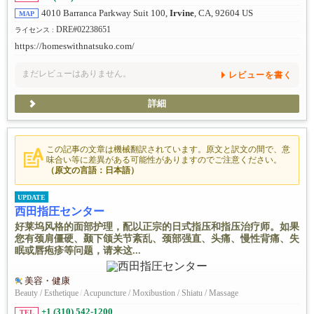
4010 Barranca Parkway Suit 100,
Irvine
, CA, 92604 US
MAP
DRE#02238651
ライセンス :
https://homeswithnatsuko.com/
まだレビューはありません。
レビューを書く
詳細
この記事の文章は機械翻訳されています。原文と訳文の間で、意
味合い等に差異がある可能性がありますのでご注意ください。
（原文の言語：日本語）
UPDATE
西田指圧センター
好莱坞风格的面部护理，配以正宗的日式指压和指压治疗师。如果
您有颈肩僵硬、颞下颌关节紊乱、颈部强直、头痛、慢性背痛、失
眠或唇疱疹等问题，请来这...
美容・健康
Beauty / Esthetique
/
Acupuncture / Moxibustion / Shiatu / Massage
+1 (310) 542-1200
TEL