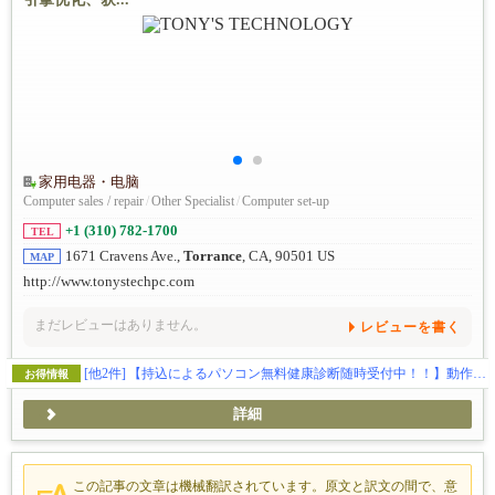
家用电器・电脑
Computer sales / repair
/
Other Specialist
/
Computer set-up
+1 (310) 782-1700
TEL
1671 Cravens Ave.,
Torrance
, CA, 90501 US
MAP
http://www.tonystechpc.com
まだレビューはありません。
レビューを書く
[他2件]
【持込によるパソコン無料健康診断随時受付中！！】動作が遅い…、ウイルス感染、ハードの故障全般、ウェブサイトの制作、SEO対策、独自ドメイン・メールの取得などお気軽にご相談下さい。
お得情報
詳細
この記事の文章は機械翻訳されています。原文と訳文の間で、意