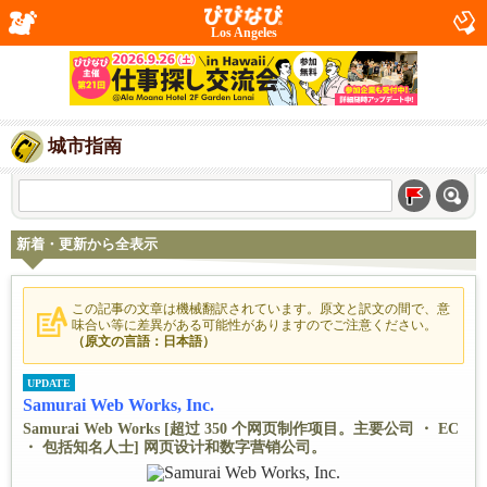
Los Angeles
城市指南
新着・更新から全表示
この記事の文章は機械翻訳されています。原文と訳文の間で、意
味合い等に差異がある可能性がありますのでご注意ください。
（原文の言語：日本語）
UPDATE
Samurai Web Works, Inc.
Samurai Web Works [超过 350 个网页制作项目。主要公司 ・ EC
・ 包括知名人士] 网页设计和数字营销公司。