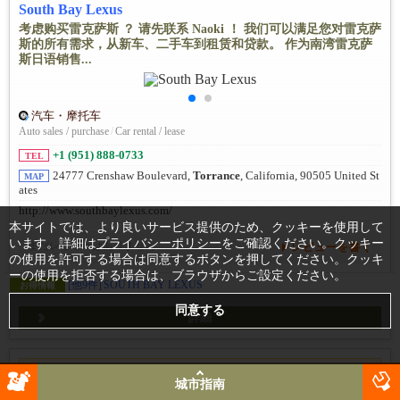
South Bay Lexus
考虑购买雷克萨斯 ？ 请先联系 Naoki ！ 我们可以满足您对雷克萨
斯的所有需求，从新车、二手车到租赁和贷款。 作为南湾雷克萨
斯日语销售...
汽车・摩托车
Auto sales / purchase
/
Car rental / lease
+1 (951) 888-0733
TEL
24777 Crenshaw Boulevard,
Torrance
, California, 90505 United St
MAP
ates
http://www.southbaylexus.com/
本サイトでは、より良いサービス提供のため、クッキーを使用して
います。詳細は
プライバシーポリシー
をご確認ください。クッキー
まだレビューはありません。
レビューを書く
の使用を許可する場合は同意するボタンを押してください。クッキ
ーの使用を拒否する場合は、ブラウザからご設定ください。
[他9件]
SOUTH BAY LEXUS
お得情報
詳細
この記事の文章は機械翻訳されています。原文と訳文の間で、意
城市指南
味合い等に差異がある可能性がありますのでご注意ください。