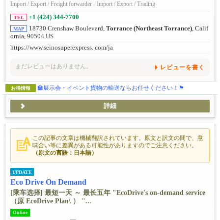
Import / Export / Freight forwarder
/
Import / Export / Trading
+1 (424) 344-7700
TEL
18730 Crenshaw Boulevard,
Torrance (Northeast Torrance)
, Calif
MAP
ornia, 90504 US
https://www.seinosuperexpress. com/ja
まだレビューはありません。
レビューを書く
🏫展示会・イベント貨物の輸送ならお任せください！🏴
お得情報
詳細
この記事の文章は機械翻訳されています。原文と訳文の間で、意
味合い等に差異がある可能性がありますのでご注意ください。
（原文の言語：日本語）
UPDATE
Eco Drive On Demand
[乘车选择] 最短一天 ～ 最长五年 "EcoDrive's on-demand service
（原 EcoDrive Plan\ ） "...
Online