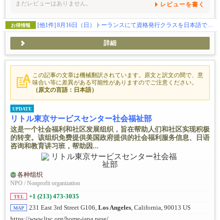
まだレビューはありません。
レビューを書く
[他1件]
8月16日（日）トーランスにて資格発行クラスを日本語で開催。喉詰まりの救助法が新たに変わりましたので飲食関係の方は是非お勧めです。
お得情報
詳細
この記事の文章は機械翻訳されています。原文と訳文の間で、意
味合い等に差異がある可能性がありますのでご注意ください。
（原文の言語：日本語）
UPDATE
リトル東京サービスセンター社会福祉部
这是一个社会福利和社区发展组织，旨在帮助人们和社区实现积极
的转变。该组织免费提供美国政府提供的社会福利服务信息、日语
咨询和教育讲习班，帮助因...
各种组织
NPO / Nonprofit organization
+1 (213) 473-3035
TEL
231 East 3rd Street G106,
Los Angeles
, California, 90013 US
MAP
https://www.ltsc.org/home-japa nese/