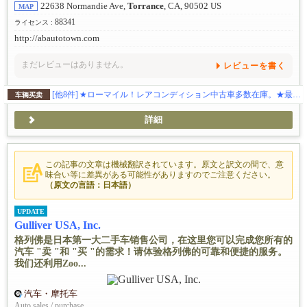
22638 Normandie Ave,
Torrance
, CA, 90502 US
MAP
88341
ライセンス :
http://abautotown.com
まだレビューはありません。
レビューを書く
[他8件]
★ローマイル！レアコンディション中古車多数在庫。★最新入庫情報はこちらから https://www.instagram.com/abautotown/
车辆买卖
詳細
この記事の文章は機械翻訳されています。原文と訳文の間で、意
味合い等に差異がある可能性がありますのでご注意ください。
（原文の言語：日本語）
UPDATE
Gulliver USA, Inc.
格列佛是日本第一大二手车销售公司，在这里您可以完成您所有的
汽车 "卖 "和 "买 "的需求！请体验格列佛的可靠和便捷的服务。
我们还利用Zoo...
汽车・摩托车
Auto sales / purchase