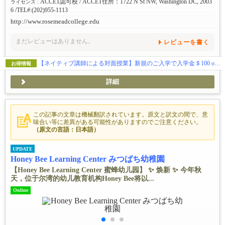
ACCET認可校 / ACCET住所：1722 N St NW, Washington DC, 2003
ライセンス :
6 /TEL#:(202)955-1113
http://www.rosemeadcollege.edu
まだレビューはありません。
レビューを書く
【ネイティブ講師による対面授業】新規のご入学で入学金＄100 off & 授業料割引きキャンペーン中！
お得情報
詳細
この記事の文章は機械翻訳されています。原文と訳文の間で、意
味合い等に差異がある可能性がありますのでご注意ください。
（原文の言語：日本語）
UPDATE
Honey Bee Learning Center みつばち幼稚園
【Honey Bee Learning Center 蜜蜂幼儿园】 ✨ ️焕新 ✨ ️今年秋
天，位于尔湾的幼儿教育机构Honey Bee将以...
Online