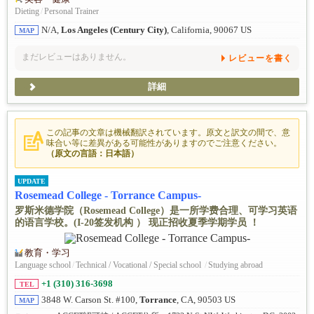
Dieting
/
Personal Trainer
N/A,
Los Angeles (Century City)
, California, 90067 US
MAP
まだレビューはありません。
レビューを書く
詳細
この記事の文章は機械翻訳されています。原文と訳文の間で、意
味合い等に差異がある可能性がありますのでご注意ください。
（原文の言語：日本語）
UPDATE
Rosemead College - Torrance Campus-
罗斯米德学院（Rosemead College）是一所学费合理、可学习英语
的语言学校。(I-20签发机构 ） 现正招收夏季学期学员 ！
教育・学习
Language school
/
Technical / Vocational / Special school
/
Studying abroad
+1 (310) 316-3698
TEL
3848 W. Carson St. #100,
Torrance
, CA, 90503 US
MAP