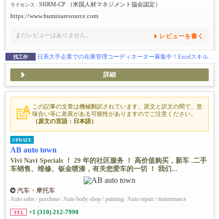
SHRM-CP （米国人材マネジメント協会認定）
ライセンス :
https://www.huminaresource.com
まだレビューはありません。
レビューを書く
日系大手企業での在庫管理コーディネーター募集中！Excelスキルを活かせるお仕事
找工作
詳細
この記事の文章は機械翻訳されています。原文と訳文の間で、意
味合い等に差異がある可能性がありますのでご注意ください。
（原文の言語：日本語）
UPDATE
AB auto town
Vivi Navi Specials ！ 29 年的社区服务 ！ 高价值购买，新车 .二手
车销售、维修、钣金喷漆，有关您爱车的一切 ！ 我们...
汽车・摩托车
Auto sales / purchase
/
Auto body shop / painting
/
Auto repair / maintenance
+1 (310) 212-7990
TEL