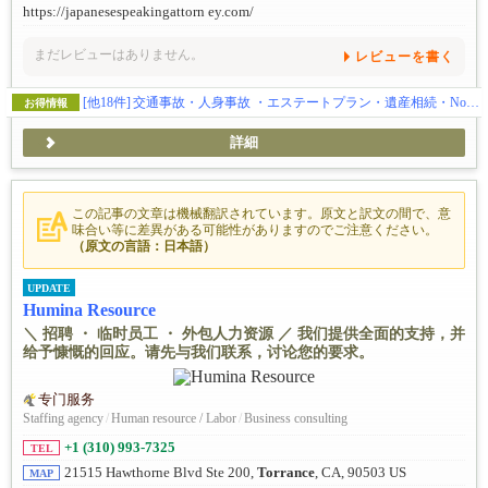
https://japanesespeakingattorn ey.com/
まだレビューはありません。
レビューを書く
[他18件]
交通事故・人身事故 ・エステートプラン・遺産相続・Notary (公証) - 日本の遺産相続や年金申請に必用なサイン証明・在留証明など
お得情報
詳細
この記事の文章は機械翻訳されています。原文と訳文の間で、意
味合い等に差異がある可能性がありますのでご注意ください。
（原文の言語：日本語）
UPDATE
Humina Resource
＼ 招聘 ・ 临时员工 ・ 外包人力资源 ／ 我们提供全面的支持，并
给予慷慨的回应。请先与我们联系，讨论您的要求。
专门服务
Staffing agency
/
Human resource / Labor
/
Business consulting
+1 (310) 993-7325
TEL
21515 Hawthorne Blvd Ste 200,
Torrance
, CA, 90503 US
MAP