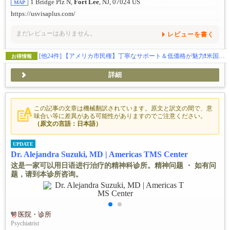
1 Bridge Plz N,
Fort Lee
, NJ, 07024 US
MAP
https://usvisaplus.com/
まだレビューはありません。
レビューを書く
[他24件]
【アメリカ市民権】丁寧なサポート＆低価格が魅力❗️米国ビザのことなら
お得情報
詳細
この記事の文章は機械翻訳されています。原文と訳文の間で、意
味合い等に差異がある可能性がありますのでご注意ください。
（原文の言語：日本語）
UPDATE
Dr. Alejandra Suzuki, MD | Americas TMS Center
这是一家可以用日语进行治疗的精神科诊所。精神问题 ・ 如有问
题，请到本诊所咨询。
医院・诊所
Psychiatrist