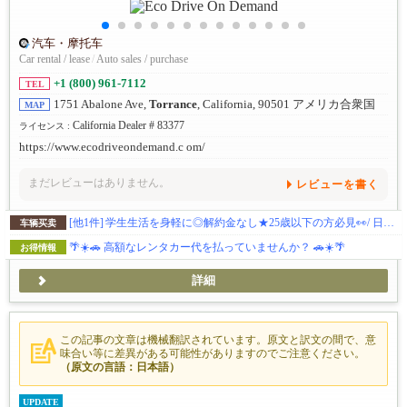
汽车・摩托车
Car rental / lease
/
Auto sales / purchase
+1 (800) 961-7112
TEL
1751 Abalone Ave,
Torrance
, California, 90501 アメリカ合衆国
MAP
California Dealer # 83377
ライセンス :
https://www.ecodriveondemand.c om/
まだレビューはありません。
レビューを書く
[他1件]
学生生活を身軽に◎解約金なし★25歳以下の方必見👀/ 日本語対応 / メンテナンス費用込/プリウスの燃費◎経済的に使える！
车辆买卖
🌴☀️🚗 高額なレンタカー代を払っていませんか？ 🚗☀️🌴
お得情報
詳細
この記事の文章は機械翻訳されています。原文と訳文の間で、意
味合い等に差異がある可能性がありますのでご注意ください。
（原文の言語：日本語）
UPDATE