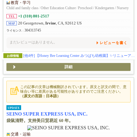
教育・学习
Child and family class
/
Other Education Culture
/
Preschool / Kindergarten / Nursery
+1 (310) 801-2517
TEL
20 Georgetown,
Irvine
, CA, 92612 US
MAP
304313745
ライセンス :
まだレビューはありません。
レビューを書く
[他4件]
【Honey Bee Learning Center みつばち幼稚園】✨️リニューアル✨️この秋、アーバインにある幼児教育施設ハニービーがお子様の可能性を広げる体験型スクールとして新しくなります(日本企業の学費補助対応)。🎨五感をフルに使って感性を磨くアート🔬好奇心と探求心を引き出すサイエンス🎶音感を身に付け表現力を豊かにする音楽・リトミック🏞️グロスモータースキルを築く自然学習🌸伝統的な文化に触れて楽しく学ぶ日本語／日本文化🧘‍♀️心と体幹を育てるキッズヨガ🔤元英会話講師によるイマージョン👆️手で思いを伝える手話🌍️異文化に触れるグローバルクラス等、新しいカリキュラムで学びのある毎日を提供します。(ベビークラス生後２ヶ月〜、トドラークラス２歳〜５歳)
お得情報
詳細
この記事の文章は機械翻訳されています。原文と訳文の間で、意
味合い等に差異がある可能性がありますのでご注意ください。
（原文の言語：日本語）
UPDATE
SEINO SUPER EXPRESS USA, INC.
袋鼠清野。支持美日贸易近 60 年。
交通・运输