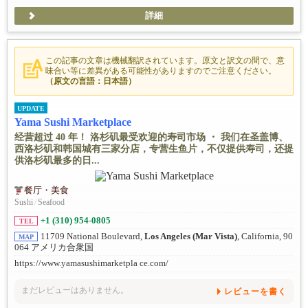
詳細
この記事の文章は機械翻訳されています。原文と訳文の間で、意
味合い等に差異がある可能性がありますのでご注意ください。
（原文の言語：日本語）
UPDATE
Yama Sushi Marketplace
经营超过 40 年！ 洛杉矶最受欢迎的寿司市场 ・ 我们在圣盖博、
西洛杉矶和韩国城有三家分店，专营生鱼片，不仅提供寿司，还提
供洛杉矶最多的日...
餐厅・美食
Sushi
/
Seafood
+1 (310) 954-0805
TEL
11709 National Boulevard,
Los Angeles (Mar Vista)
, California, 90
MAP
064 アメリカ合衆国
https://www.yamasushimarketpla ce.com/
まだレビューはありません。
レビューを書く