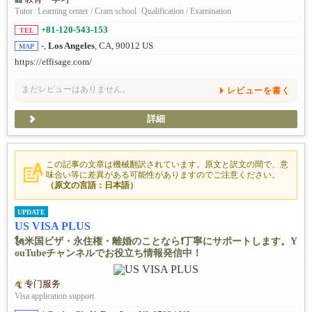
Tutor
/
Learning center / Cram school
/
Qualification / Examination
+81-120-543-153
TEL
-,
Los Angeles
, CA, 90012 US
MAP
https://effisage.com/
まだレビューはありません。
レビューを書く
詳細
この記事の文章は機械翻訳されています。原文と訳文の間で、意
味合い等に差異がある可能性がありますのでご注意ください。
（原文の言語：日本語）
UPDATE
US VISA PLUS
🗽米国ビザ・永住権・離婚のことなら❗️丁寧にサポートします。Y
ouTubeチャンネルでお役立ち情報発信中！
专门服务
Visa application support