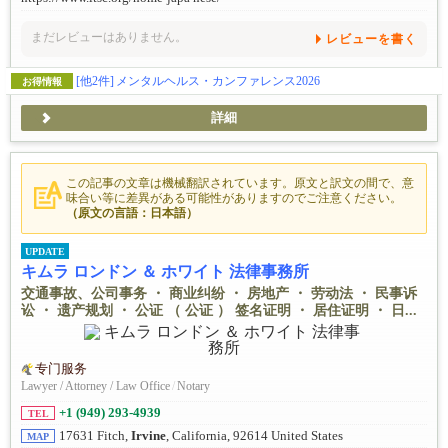
まだレビューはありません。
レビューを書く
[他2件]
メンタルヘルス・カンファレンス2026
お得情報
詳細
この記事の文章は機械翻訳されています。原文と訳文の間で、意
味合い等に差異がある可能性がありますのでご注意ください。
（原文の言語：日本語）
UPDATE
キムラ ロンドン ＆ ホワイト 法律事務所
交通事故、公司事务 ・ 商业纠纷 ・ 房地产 ・ 劳动法 ・ 民事诉
讼 ・ 遗产规划 ・ 公证 （ 公证 ） 签名证明 ・ 居住证明 ・ 日...
专门服务
Lawyer / Attorney / Law Office
/
Notary
+1 (949) 293-4939
TEL
17631 Fitch,
Irvine
, California, 92614 United States
MAP