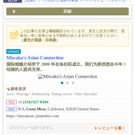
【急募】クラスB＆Cの運転手募集（パートタイム・フルタイム・フリーランス）
找工作
詳細
この記事の文章は機械翻訳されています。原文と訳文の間で、意
味合い等に差異がある可能性がありますのでご注意ください。
（原文の言語：日本語）
UPDATE
Miwako's Asian Connection
国际婚姻介绍所于 2000 年在洛杉矶成立。我们为那些想在今年！
结婚的人提供支持。
婚丧喜庆
Love / Marriage / Relationship
/
Dating service
/
Other Specialist
+1 (310) 927-8304
TEL
N/A,
Costa Mesa
, California, 92626 United States
MAP
https://miwakoac.jimdofree.com
まだレビューはありません。
レビューを書く