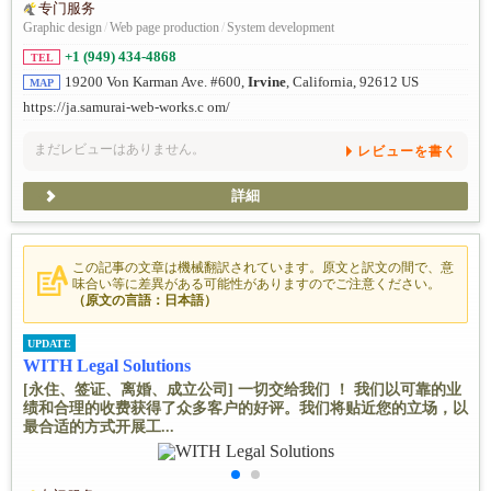
专门服务
Graphic design
/
Web page production
/
System development
+1 (949) 434-4868
TEL
19200 Von Karman Ave. #600,
Irvine
, California, 92612 US
MAP
https://ja.samurai-web-works.c om/
まだレビューはありません。
レビューを書く
詳細
この記事の文章は機械翻訳されています。原文と訳文の間で、意
味合い等に差異がある可能性がありますのでご注意ください。
（原文の言語：日本語）
UPDATE
WITH Legal Solutions
[永住、签证、离婚、成立公司] 一切交给我们 ！ 我们以可靠的业
绩和合理的收费获得了众多客户的好评。我们将贴近您的立场，以
最合适的方式开展工...