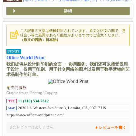
詳細
この記事の文章は機械翻訳されています。原文と訳文の間で、意
味合い等に差異がある可能性がありますのでご注意ください。
（原文の言語：日本語）
UPDATE
Office World Print
我们提供从设计到印刷的全面 ・ 协调服务。我们还可以接受仅用
于设计、仅用于印刷、用于社交网络的图片以及用于数字营销的艺
术品制作的订单。
专门服务
Graphic design
/
Printing / Copying
+1 (310) 534-7612
TEL
26302 S. Western Ave Suite 3,
Lomita
, CA, 90717 US
MAP
https://www.officeworldprint.c om/
まだレビューはありません。
レビューを書く