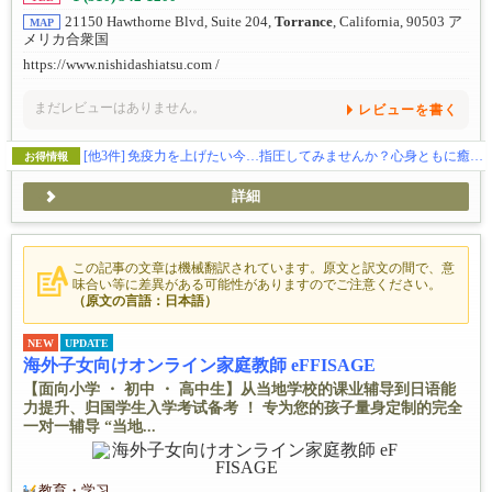
21150 Hawthorne Blvd, Suite 204,
Torrance
, California, 90503 ア
MAP
メリカ合衆国
https://www.nishidashiatsu.com /
まだレビューはありません。
レビューを書く
[他3件]
免疫力を上げたい今…指圧してみませんか？心身ともに癒されてみたい方、ぜひお試ください。指圧の効果を実感してください！
お得情報
詳細
この記事の文章は機械翻訳されています。原文と訳文の間で、意
味合い等に差異がある可能性がありますのでご注意ください。
（原文の言語：日本語）
NEW
UPDATE
海外子女向けオンライン家庭教師 eFFISAGE
【面向小学 ・ 初中 ・ 高中生】从当地学校的课业辅导到日语能
力提升、归国学生入学考试备考 ！ 专为您的孩子量身定制的完全
一对一辅导 “当地...
教育・学习