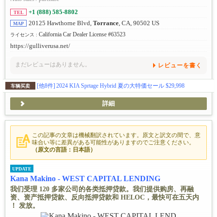
+1 (888) 585-8802
TEL
20125 Hawthorne Blvd,
Torrance
, CA, 90502 US
MAP
California Car Dealer License #63523
ライセンス :
https://gulliverusa.net/
まだレビューはありません。
レビューを書く
[他8件]
2024 KIA Sprtage Hybrid 夏の大特価セール $29,998
车辆买卖
詳細
この記事の文章は機械翻訳されています。原文と訳文の間で、意
味合い等に差異がある可能性がありますのでご注意ください。
（原文の言語：日本語）
UPDATE
Kana Makino - WEST CAPITAL LENDING
我们受理 120 多家公司的各类抵押贷款。我们提供购房、再融
资、资产抵押贷款、反向抵押贷款和 HELOC，最快可在五天内
！ 发放。