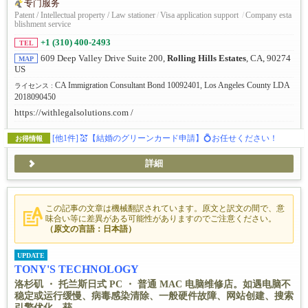
专门服务
Patent / Intellectual property / Law stationer
/
Visa application support
/
Company esta
blishment service
+1 (310) 400-2493
TEL
609 Deep Valley Drive Suite 200,
Rolling Hills Estates
, CA, 90274
MAP
US
CA Immigration Consultant Bond 10092401, Los Angeles County LDA
ライセンス :
2018090450
https://withlegalsolutions.com /
[他1件]
💒【結婚のグリーンカード申請】💍お任せください！
お得情報
詳細
この記事の文章は機械翻訳されています。原文と訳文の間で、意
味合い等に差異がある可能性がありますのでご注意ください。
（原文の言語：日本語）
UPDATE
TONY'S TECHNOLOGY
洛杉矶 ・ 托兰斯日式 PC ・ 普通 MAC 电脑维修店。如遇电脑不
稳定或运行缓慢、病毒感染清除、一般硬件故障、网站创建、搜索
引擎优化、获...