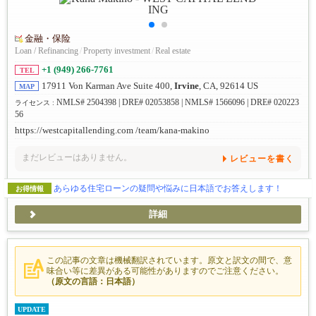
金融・保险
Loan / Refinancing
/
Property investment
/
Real estate
+1 (949) 266-7761
TEL
17911 Von Karman Ave Suite 400,
Irvine
, CA, 92614 US
MAP
NMLS# 2504398 | DRE# 02053858 | NMLS# 1566096 | DRE# 020223
ライセンス :
56
https://westcapitallending.com /team/kana-makino
まだレビューはありません。
レビューを書く
あらゆる住宅ローンの疑問や悩みに日本語でお答えします！
お得情報
詳細
この記事の文章は機械翻訳されています。原文と訳文の間で、意
味合い等に差異がある可能性がありますのでご注意ください。
（原文の言語：日本語）
UPDATE