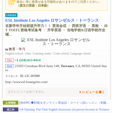
味合い等に差異がある可能性がありますのでご注意ください。
（原文の言語：日本語）
UPDATE
ESL Institute Los Angeles ロサンゼルス・トーランス
在新学年开始前提升学力！！ 英语会话 ・ 西班牙语 ・ 英检 ・ iB
T TOEFL资格考试备考 ・ 升学英语 ・ 当地学校&日语学校作业
辅...
教育・学习
English school / class
/
Learning center / Cram school
/
Language school
+1 (310) 613-9414
TEL
23505 Crenshaw Blvd Suite 149,
Torrance
, CA, 90505 United Stat
MAP
es
BL-LIC-003886
ライセンス :
http://www.esl-losangeles.com/
まだレビューはありません。
レビューを書く
[他44件]
◆対面＆オンライン英会話・スペイン語レッスン（初級・中級・上級レベル）※お試しクーポンあり
お得情報
Job Opening: Part-Time English Instructors (in-person lessons) in Torrance
找工作