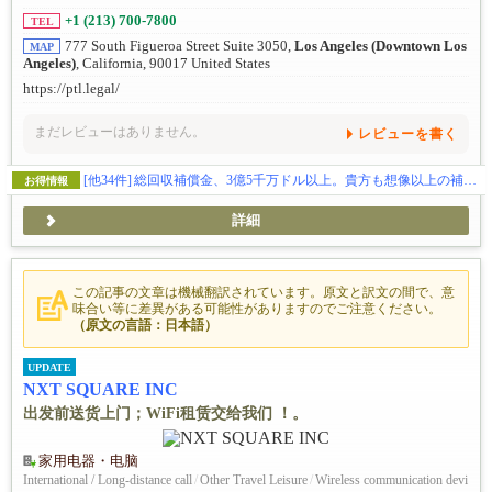
+1 (213) 700-7800
TEL
777 South Figueroa Street Suite 3050,
Los Angeles (Downtown Los
MAP
Angeles)
, California, 90017 United States
https://ptl.legal/
まだレビューはありません。
レビューを書く
[他34件]
総回収補償金、3億5千万ドル以上。貴方も想像以上の補償金を貰えます。（日本語相談、完全無料）
お得情報
詳細
この記事の文章は機械翻訳されています。原文と訳文の間で、意
味合い等に差異がある可能性がありますのでご注意ください。
（原文の言語：日本語）
UPDATE
NXT SQUARE INC
出发前送货上门；WiFi租赁交给我们 ！。
家用电器・电脑
International / Long-distance call
/
Other Travel Leisure
/
Wireless communication devi