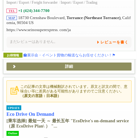
Import / Export / Freight forwarder
/
Import / Export / Trading
+1 (424) 344-7700
TEL
18730 Crenshaw Boulevard,
Torrance (Northeast Torrance)
, Calif
MAP
ornia, 90504 US
https://www.seinosuperexpress. com/ja
まだレビューはありません。
レビューを書く
🏫展示会・イベント貨物の輸送ならお任せください！🏴
お得情報
詳細
この記事の文章は機械翻訳されています。原文と訳文の間で、意
味合い等に差異がある可能性がありますのでご注意ください。
（原文の言語：日本語）
UPDATE
Eco Drive On Demand
[乘车选择] 最短一天 ～ 最长五年 "EcoDrive's on-demand service
（原 EcoDrive Plan\ ） "...
Online