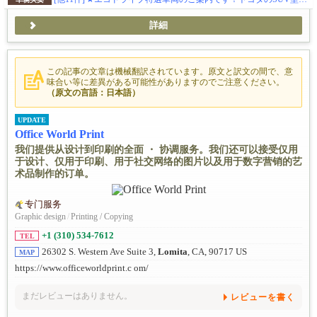
詳細
この記事の文章は機械翻訳されています。原文と訳文の間で、意
味合い等に差異がある可能性がありますのでご注意ください。
（原文の言語：日本語）
UPDATE
Office World Print
我们提供从设计到印刷的全面 ・ 协调服务。我们还可以接受仅用
于设计、仅用于印刷、用于社交网络的图片以及用于数字营销的艺
术品制作的订单。
专门服务
Graphic design
/
Printing / Copying
+1 (310) 534-7612
TEL
26302 S. Western Ave Suite 3,
Lomita
, CA, 90717 US
MAP
https://www.officeworldprint.c om/
まだレビューはありません。
レビューを書く