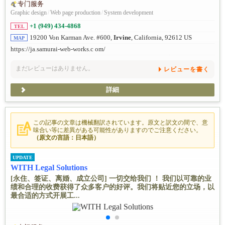
专门服务
Graphic design
/
Web page production
/
System development
+1 (949) 434-4868
TEL
19200 Von Karman Ave. #600,
Irvine
, California, 92612 US
MAP
https://ja.samurai-web-works.c om/
まだレビューはありません。
レビューを書く
詳細
この記事の文章は機械翻訳されています。原文と訳文の間で、意
味合い等に差異がある可能性がありますのでご注意ください。
（原文の言語：日本語）
UPDATE
WITH Legal Solutions
[永住、签证、离婚、成立公司] 一切交给我们 ！ 我们以可靠的业
绩和合理的收费获得了众多客户的好评。我们将贴近您的立场，以
最合适的方式开展工...