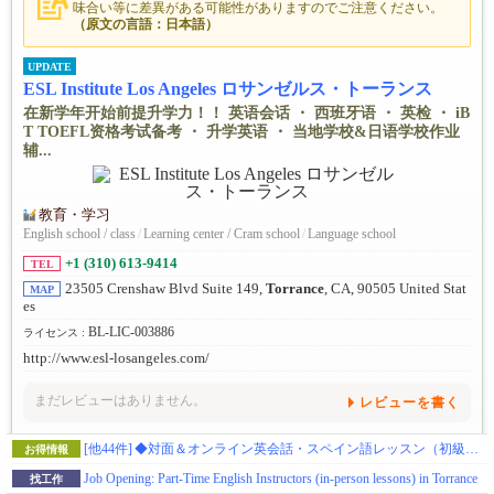
味合い等に差異がある可能性がありますのでご注意ください。
（原文の言語：日本語）
UPDATE
ESL Institute Los Angeles ロサンゼルス・トーランス
在新学年开始前提升学力！！ 英语会话 ・ 西班牙语 ・ 英检 ・ iB
T TOEFL资格考试备考 ・ 升学英语 ・ 当地学校&日语学校作业
辅...
教育・学习
English school / class
/
Learning center / Cram school
/
Language school
+1 (310) 613-9414
TEL
23505 Crenshaw Blvd Suite 149,
Torrance
, CA, 90505 United Stat
MAP
es
BL-LIC-003886
ライセンス :
http://www.esl-losangeles.com/
まだレビューはありません。
レビューを書く
[他44件]
◆対面＆オンライン英会話・スペイン語レッスン（初級・中級・上級レベル）※お試しクーポンあり
お得情報
Job Opening: Part-Time English Instructors (in-person lessons) in Torrance
找工作