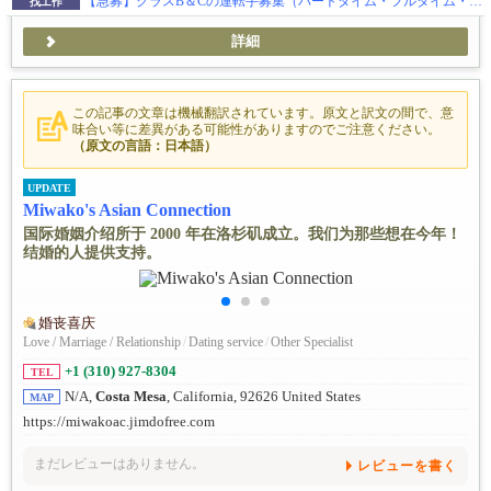
【急募】クラスB＆Cの運転手募集（パートタイム・フルタイム・フリーランス）
找工作
詳細
この記事の文章は機械翻訳されています。原文と訳文の間で、意
味合い等に差異がある可能性がありますのでご注意ください。
（原文の言語：日本語）
UPDATE
Miwako's Asian Connection
国际婚姻介绍所于 2000 年在洛杉矶成立。我们为那些想在今年！
结婚的人提供支持。
婚丧喜庆
Love / Marriage / Relationship
/
Dating service
/
Other Specialist
+1 (310) 927-8304
TEL
N/A,
Costa Mesa
, California, 92626 United States
MAP
https://miwakoac.jimdofree.com
まだレビューはありません。
レビューを書く