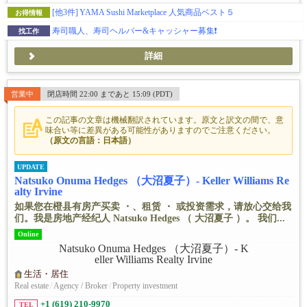
[他3件]
YAMA Sushi Marketplace 人気商品ベスト５
お得情報
寿司職人、寿司ヘルパー&キャッシャー募集❗️
找工作
詳細
営業中
閉店時間 22:00 まであと 15:09 (PDT)
この記事の文章は機械翻訳されています。原文と訳文の間で、意
味合い等に差異がある可能性がありますのでご注意ください。
（原文の言語：日本語）
UPDATE
Natsuko Onuma Hedges （大沼夏子）- Keller Williams Re
alty Irvine
如果您在橙县有房产买卖 ・、租赁 ・ 或投资需求，请放心交给我
们。我是房地产经纪人 Natsuko Hedges （ 大沼夏子 ）。 我们...
Online
生活・居住
Real estate
/
Agency / Broker
/
Property investment
+1 (619) 210-9970
TEL