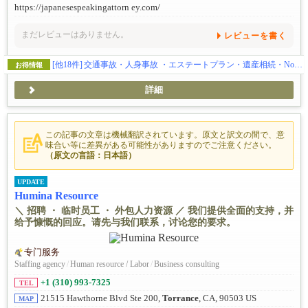
https://japanesespeakingattorn ey.com/
まだレビューはありません。
レビューを書く
[他18件]
交通事故・人身事故 ・エステートプラン・遺産相続・Notary (公証) - 日本の遺産相続や年金申請に必用なサイン証明・在留証明など
お得情報
詳細
この記事の文章は機械翻訳されています。原文と訳文の間で、意
味合い等に差異がある可能性がありますのでご注意ください。
（原文の言語：日本語）
UPDATE
Humina Resource
＼ 招聘 ・ 临时员工 ・ 外包人力资源 ／ 我们提供全面的支持，并
给予慷慨的回应。请先与我们联系，讨论您的要求。
专门服务
Staffing agency
/
Human resource / Labor
/
Business consulting
+1 (310) 993-7325
TEL
21515 Hawthorne Blvd Ste 200,
Torrance
, CA, 90503 US
MAP