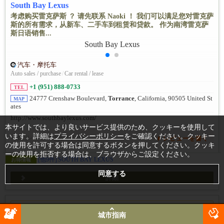
South Bay Lexus
考虑购买雷克萨斯 ？ 请先联系 Naoki ！ 我们可以满足您对雷克萨
斯的所有需求，从新车、二手车到租赁和贷款。 作为南湾雷克萨
斯日语销售...
汽车・摩托车
Auto sales / purchase
/
Car rental / lease
+1 (951) 888-0733
TEL
24777 Crenshaw Boulevard,
Torrance
, California, 90505 United St
MAP
ates
http://www.southbaylexus.com/
本サイトでは、より良いサービス提供のため、クッキーを使用して
います。詳細は
プライバシーポリシー
をご確認ください。クッキー
まだレビューはありません。
レビューを書く
の使用を許可する場合は同意するボタンを押してください。クッキ
ーの使用を拒否する場合は、ブラウザからご設定ください。
[他9件]
SOUTH BAY LEXUS
お得情報
詳細
この記事の文章は機械翻訳されています。原文と訳文の間で、意
城市指南
味合い等に差異がある可能性がありますのでご注意ください。