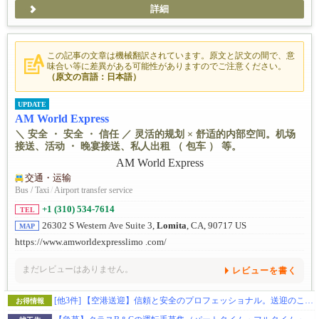
詳細
この記事の文章は機械翻訳されています。原文と訳文の間で、意
味合い等に差異がある可能性がありますのでご注意ください。
（原文の言語：日本語）
UPDATE
AM World Express
＼ 安全 ・ 安全 ・ 信任 ／ 灵活的规划 × 舒适的内部空间。机场
接送、活动 ・ 晚宴接送、私人出租 （ 包车 ） 等。
交通・运输
Bus / Taxi
/
Airport transfer service
+1 (310) 534-7614
TEL
26302 S Western Ave Suite 3,
Lomita
, CA, 90717 US
MAP
https://www.amworldexpresslimo .com/
まだレビューはありません。
レビューを書く
[他3件]
【空港送迎】信頼と安全のプロフェッショナル。送迎のことならお任せを。
お得情報