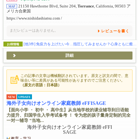
21150 Hawthorne Blvd, Suite 204,
Torrance
, California, 90503 ア
MAP
メリカ合衆国
https://www.nishidashiatsu.com /
まだレビューはありません。
レビューを書く
[他3件]
免疫力を上げたい今…指圧してみませんか？心身ともに癒されてみたい方、ぜひお試ください。指圧の効果を実感してください！
お得情報
詳細
この記事の文章は機械翻訳されています。原文と訳文の間で、意
味合い等に差異がある可能性がありますのでご注意ください。
（原文の言語：日本語）
NEW
UPDATE
海外子女向けオンライン家庭教師 eFFISAGE
【面向小学 ・ 初中 ・ 高中生】从当地学校的课业辅导到日语能
力提升、归国学生入学考试备考 ！ 专为您的孩子量身定制的完全
一对一辅导 “当地...
教育・学习