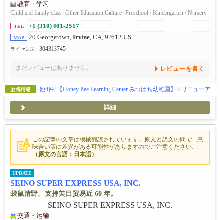
教育・学习
Child and family class
/
Other Education Culture
/
Preschool / Kindergarten / Nursery
+1 (310) 801-2517
TEL
20 Georgetown,
Irvine
, CA, 92612 US
MAP
304313745
ライセンス :
まだレビューはありません。
レビューを書く
[他4件]
【Honey Bee Learning Center みつばち幼稚園】✨️リニューアル✨️この秋、アーバインにある幼児教育施設ハニービーがお子様の可能性を広げる体験型スクールとして新しくなります(日本企業の学費補助対応)。🎨五感をフルに使って感性を磨くアート🔬好奇心と探求心を引き出すサイエンス🎶音感を身に付け表現力を豊かにする音楽・リトミック🏞️グロスモータースキルを築く自然学習🌸伝統的な文化に触れて楽しく学ぶ日本語／日本文化🧘‍♀️心と体幹を育てるキッズヨガ🔤元英会話講師によるイマージョン👆️手で思いを伝える手話🌍️異文化に触れるグローバルクラス等、新しいカリキュラムで学びのある毎日を提供します。(ベビークラス生後２ヶ月〜、トドラークラス２歳〜５歳)
お得情報
詳細
この記事の文章は機械翻訳されています。原文と訳文の間で、意
味合い等に差異がある可能性がありますのでご注意ください。
（原文の言語：日本語）
UPDATE
SEINO SUPER EXPRESS USA, INC.
袋鼠清野。支持美日贸易近 60 年。
交通・运输