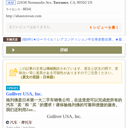
22638 Normandie Ave,
Torrance
, CA, 90502 US
MAP
88341
ライセンス :
http://abautotown.com
まだレビューはありません。
レビューを書く
[他8件]
★ローマイル！レアコンディション中古車多数在庫。★最新入庫情報はこちらから https://www.instagram.com/abautotown/
车辆买卖
詳細
この記事の文章は機械翻訳されています。原文と訳文の間で、意
味合い等に差異がある可能性がありますのでご注意ください。
（原文の言語：日本語）
UPDATE
Gulliver USA, Inc.
格列佛是日本第一大二手车销售公司，在这里您可以完成您所有的
汽车 "卖 "和 "买 "的需求！请体验格列佛的可靠和便捷的服务。
我们还利用Zoo...
汽车・摩托车
Auto sales / purchase