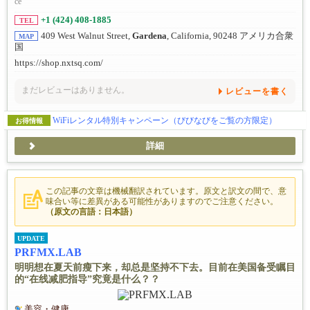
ce
+1 (424) 408-1885
TEL
409 West Walnut Street,
Gardena
, California, 90248 アメリカ合衆
MAP
国
https://shop.nxtsq.com/
まだレビューはありません。
レビューを書く
WiFiレンタル特別キャンペーン（びびなびをご覧の方限定）
お得情報
詳細
この記事の文章は機械翻訳されています。原文と訳文の間で、意
味合い等に差異がある可能性がありますのでご注意ください。
（原文の言語：日本語）
UPDATE
PRFMX.LAB
明明想在夏天前瘦下来，却总是坚持不下去。目前在美国备受瞩目
的“在线减肥指导”究竟是什么？？
美容・健康