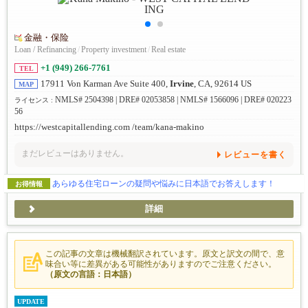
金融・保险
Loan / Refinancing
/
Property investment
/
Real estate
+1 (949) 266-7761
TEL
17911 Von Karman Ave Suite 400,
Irvine
, CA, 92614 US
MAP
NMLS# 2504398 | DRE# 02053858 | NMLS# 1566096 | DRE# 020223
ライセンス :
56
https://westcapitallending.com /team/kana-makino
まだレビューはありません。
レビューを書く
あらゆる住宅ローンの疑問や悩みに日本語でお答えします！
お得情報
詳細
この記事の文章は機械翻訳されています。原文と訳文の間で、意
味合い等に差異がある可能性がありますのでご注意ください。
（原文の言語：日本語）
UPDATE