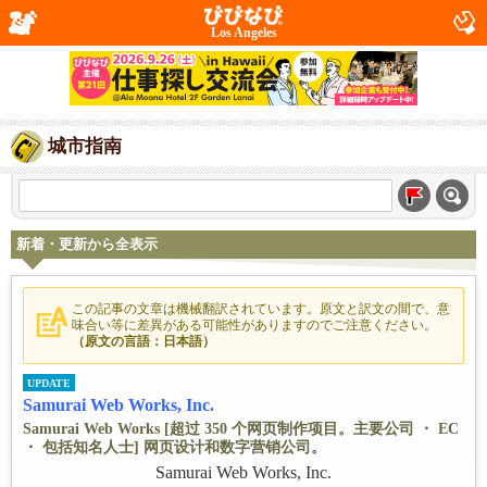
Los Angeles
城市指南
新着・更新から全表示
この記事の文章は機械翻訳されています。原文と訳文の間で、意
味合い等に差異がある可能性がありますのでご注意ください。
（原文の言語：日本語）
UPDATE
Samurai Web Works, Inc.
Samurai Web Works [超过 350 个网页制作项目。主要公司 ・ EC
・ 包括知名人士] 网页设计和数字营销公司。