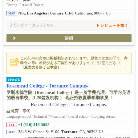
Dieting
/
Personal Trainer
N/A,
Los Angeles (Century City)
, California, 90067 US
MAP
まだレビューはありません。
レビューを書く
詳細
この記事の文章は機械翻訳されています。原文と訳文の間で、意
味合い等に差異がある可能性がありますのでご注意ください。
（原文の言語：日本語）
UPDATE
Rosemead College - Torrance Campus-
罗斯米德学院（Rosemead College）是一所学费合理、可学习英语
的语言学校。(I-20签发机构 ） 现正招收夏季学期学员 ！
教育・学习
Language school
/
Technical / Vocational / Special school
/
Studying abroad
+1 (310) 316-3698
TEL
3848 W. Carson St. #100,
Torrance
, CA, 90503 US
MAP