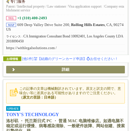
专门服务
Patent / Intellectual property / Law stationer
/
Visa application support
/
Company esta
blishment service
+1 (310) 400-2493
TEL
609 Deep Valley Drive Suite 200,
Rolling Hills Estates
, CA, 90274
MAP
US
CA Immigration Consultant Bond 10092401, Los Angeles County LDA
ライセンス :
2018090450
https://withlegalsolutions.com /
[他1件]
💒【結婚のグリーンカード申請】💍お任せください！
お得情報
詳細
この記事の文章は機械翻訳されています。原文と訳文の間で、意
味合い等に差異がある可能性がありますのでご注意ください。
（原文の言語：日本語）
UPDATE
TONY'S TECHNOLOGY
洛杉矶 ・ 托兰斯日式 PC ・ 普通 MAC 电脑维修店。如遇电脑不
稳定或运行缓慢、病毒感染清除、一般硬件故障、网站创建、搜索
引擎优化、获...