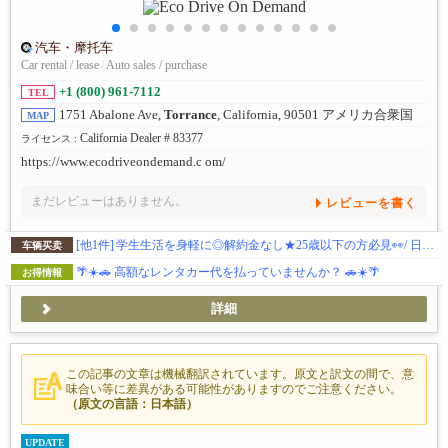
汽车・摩托车
Car rental / lease
/
Auto sales / purchase
+1 (800) 961-7112
TEL
1751 Abalone Ave,
Torrance
, California, 90501 アメリカ合衆国
MAP
California Dealer # 83377
ライセンス :
https://www.ecodriveondemand.c om/
まだレビューはありません。
レビューを書く
[他1件]
学生生活を身軽に◎解約金なし★25歳以下の方必見👀/ 日本語対応 / メンテナンス費用込/プリウスの燃費◎経済的に使える！
车辆买卖
🌴☀️🚗 高額なレンタカー代を払っていませんか？ 🚗☀️🌴
お得情報
詳細
この記事の文章は機械翻訳されています。原文と訳文の間で、意
味合い等に差異がある可能性がありますのでご注意ください。
（原文の言語：日本語）
UPDATE