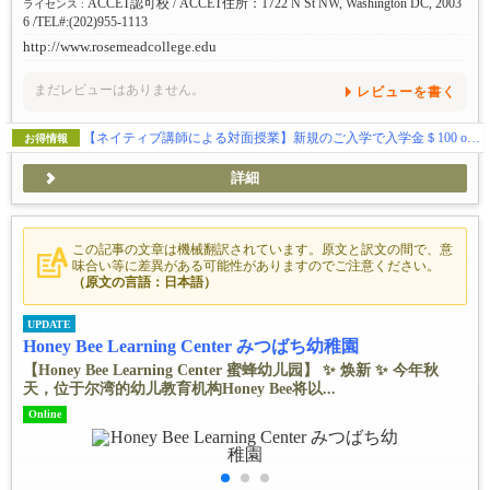
ACCET認可校 / ACCET住所：1722 N St NW, Washington DC, 2003
ライセンス :
6 /TEL#:(202)955-1113
http://www.rosemeadcollege.edu
まだレビューはありません。
レビューを書く
【ネイティブ講師による対面授業】新規のご入学で入学金＄100 off & 授業料割引きキャンペーン中！
お得情報
詳細
この記事の文章は機械翻訳されています。原文と訳文の間で、意
味合い等に差異がある可能性がありますのでご注意ください。
（原文の言語：日本語）
UPDATE
Honey Bee Learning Center みつばち幼稚園
【Honey Bee Learning Center 蜜蜂幼儿园】 ✨ ️焕新 ✨ ️今年秋
天，位于尔湾的幼儿教育机构Honey Bee将以...
Online