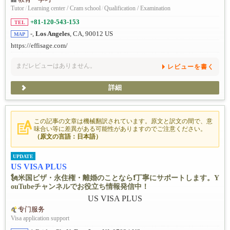
Tutor
/
Learning center / Cram school
/
Qualification / Examination
+81-120-543-153
TEL
-,
Los Angeles
, CA, 90012 US
MAP
https://effisage.com/
まだレビューはありません。
レビューを書く
詳細
この記事の文章は機械翻訳されています。原文と訳文の間で、意
味合い等に差異がある可能性がありますのでご注意ください。
（原文の言語：日本語）
UPDATE
US VISA PLUS
🗽米国ビザ・永住権・離婚のことなら❗️丁寧にサポートします。Y
ouTubeチャンネルでお役立ち情報発信中！
专门服务
Visa application support