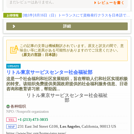
まだレビューはありません。
レビューを書く
[他1件]
8月16日（日）トーランスにて資格発行クラスを日本語で開催。喉詰まりの救助法が新たに変わりましたので飲食関係の方は是非お勧めです。
お得情報
詳細
この記事の文章は機械翻訳されています。原文と訳文の間で、意
味合い等に差異がある可能性がありますのでご注意ください。
（原文の言語：日本語）
UPDATE
リトル東京サービスセンター社会福祉部
这是一个社会福利和社区发展组织，旨在帮助人们和社区实现积极
的转变。该组织免费提供美国政府提供的社会福利服务信息、日语
咨询和教育讲习班，帮助因...
各种组织
NPO / Nonprofit organization
+1 (213) 473-3035
TEL
231 East 3rd Street G106,
Los Angeles
, California, 90013 US
MAP
https://www.ltsc.org/home-japa nese/