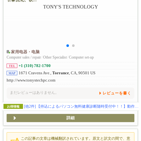
家用电器・电脑
Computer sales / repair
/
Other Specialist
/
Computer set-up
+1 (310) 782-1700
TEL
1671 Cravens Ave.,
Torrance
, CA, 90501 US
MAP
http://www.tonystechpc.com
まだレビューはありません。
レビューを書く
[他2件]
【持込によるパソコン無料健康診断随時受付中！！】動作が遅い…、ウイルス感染、ハードの故障全般、ウェブサイトの制作、SEO対策、独自ドメイン・メールの取得などお気軽にご相談下さい。
お得情報
詳細
この記事の文章は機械翻訳されています。原文と訳文の間で、意