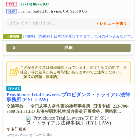
+1 (714) 867-7037
TEL
1 Jenner Suite 210,
Irvine
, CA, 92618 US
MAP
まだレビューはありません。
レビューを書く
[他8件]
【精神科】日本語で受診できます。気分の落ち込みなどでお困りの方、ご相談ください🕊️
お得情報
詳細
この記事の文章は機械翻訳されています。原文と訳文の間で、意
味合い等に差異がある可能性がありますのでご注意ください。
（原文の言語：日本語）
UPDATE
Providence Trial Lawyers/プロビダンス・トライアル法律
事務所 (EYL LAW)
交通事故 ・ 专门从事人身伤害的律师事务所 [日语专线] 213-700-
7800 Attn LEO 从洛杉矶和托兰斯办事处开展业务。网络和...
专门服务
Lawyer / Attorney / Law Office