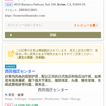
4010 Barranca Parkway Suit 100,
Irvine
, CA, 92604 US
MAP
DRE#02238651
ライセンス :
https://homeswithnatsuko.com/
まだレビューはありません。
レビューを書く
詳細
この記事の文章は機械翻訳されています。原文と訳文の間で、意
味合い等に差異がある可能性がありますのでご注意ください。
（原文の言語：日本語）
UPDATE
西田指圧センター
好莱坞风格的面部护理，配以正宗的日式指压和指压治疗师。如果
您有颈肩僵硬、颞下颌关节紊乱、颈部强直、头痛、慢性背痛、失
眠或唇疱疹等问题，请来这...
美容・健康
Beauty / Esthetique
/
Acupuncture / Moxibustion / Shiatu / Massage
+1 (310) 542-1200
TEL