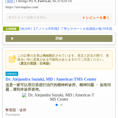
1 Bridge Plz N,
Fort Lee
, NJ, 07024 US
MAP
https://usvisaplus.com/
まだレビューはありません。
レビューを書く
[他24件]
【アメリカ市民権】丁寧なサポート＆低価格が魅力❗️米国ビザのことなら
お得情報
詳細
この記事の文章は機械翻訳されています。原文と訳文の間で、意
味合い等に差異がある可能性がありますのでご注意ください。
（原文の言語：日本語）
UPDATE
Dr. Alejandra Suzuki, MD | Americas TMS Center
这是一家可以用日语进行治疗的精神科诊所。精神问题 ・ 如有问
题，请到本诊所咨询。
医院・诊所
Psychiatrist