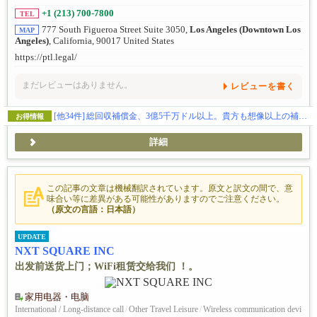
+1 (213) 700-7800
TEL
777 South Figueroa Street Suite 3050,
Los Angeles (Downtown Los
MAP
Angeles)
, California, 90017 United States
https://ptl.legal/
まだレビューはありません。
レビューを書く
[他34件]
総回収補償金、3億5千万ドル以上。貴方も想像以上の補償金を貰えます。（日本語相談、完全無料）
お得情報
詳細
この記事の文章は機械翻訳されています。原文と訳文の間で、意
味合い等に差異がある可能性がありますのでご注意ください。
（原文の言語：日本語）
UPDATE
NXT SQUARE INC
出发前送货上门；WiFi租赁交给我们 ！。
家用电器・电脑
International / Long-distance call
/
Other Travel Leisure
/
Wireless communication devi