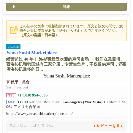
詳細
この記事の文章は機械翻訳されています。原文と訳文の間で、意
味合い等に差異がある可能性がありますのでご注意ください。
（原文の言語：日本語）
UPDATE
Yama Sushi Marketplace
经营超过 40 年！ 洛杉矶最受欢迎的寿司市场 ・ 我们在圣盖博、
西洛杉矶和韩国城有三家分店，专营生鱼片，不仅提供寿司，还提
供洛杉矶最多的日...
餐厅・美食
Sushi
/
Seafood
+1 (310) 954-0805
TEL
11709 National Boulevard,
Los Angeles (Mar Vista)
, California, 90
MAP
064 アメリカ合衆国
https://www.yamasushimarketpla ce.com/
まだレビューはありません。
レビューを書く