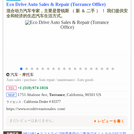
Eco Drive Auto Sales & Repair (Torrance Office)
混合动力汽车专家，主要是普锐斯 （ 新 ＆ 二手 ） ！ 我们提供安
全和经济的生态汽车生活方式。
汽车・摩托车
Auto sales / purchase
/
Auto repair / maintenance
/
Auto goods
+1 (310) 974-1816
TEL
1751 Abalone Ave,
Torrance
, California, 90501 US
MAP
California Dealer # 83377
ライセンス :
https://www.ecodriveautosales. com/
まだレビューはありません。
レビューを書く
[他11件]
★エコドライブ特選車両のご案内です！トヨタのSUV型電気自動車！ 車両詳細＆試乗のお申込みはトーランス店までご連絡下さい 310-974-1816 TEL / 424-377-2677 テキストです。
车辆买卖