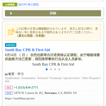
[他1件]
母の退院
お得情報
詳細
この記事の文章は機械翻訳されています。原文と訳文の間で、意
味合い等に差異がある可能性がありますのでご注意ください。
（原文の言語：日本語）
UPDATE
South Bay CPR & First Aid
8月16日 （ 日 ） 在托伦斯举办日语资格认证课程。由于喉咙堵塞
的急救方法已更新，强烈推荐餐饮行业从业人员参加。
教育・学习
Qualification / Examination
/
Technical / Vocational / Special school
/
Other Hospital C
linic
+1 (323) 834-2771
TEL
1870 W. Carson St. #G,
Torrance
, CA, 90501 US
MAP
https://southbaycpr.net