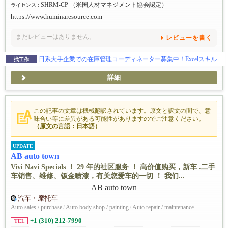
SHRM-CP （米国人材マネジメント協会認定）
ライセンス :
https://www.huminaresource.com
まだレビューはありません。
レビューを書く
日系大手企業での在庫管理コーディネーター募集中！Excelスキルを活かせるお仕事
找工作
詳細
この記事の文章は機械翻訳されています。原文と訳文の間で、意
味合い等に差異がある可能性がありますのでご注意ください。
（原文の言語：日本語）
UPDATE
AB auto town
Vivi Navi Specials ！ 29 年的社区服务 ！ 高价值购买，新车 .二手
车销售、维修、钣金喷漆，有关您爱车的一切 ！ 我们...
汽车・摩托车
Auto sales / purchase
/
Auto body shop / painting
/
Auto repair / maintenance
+1 (310) 212-7990
TEL