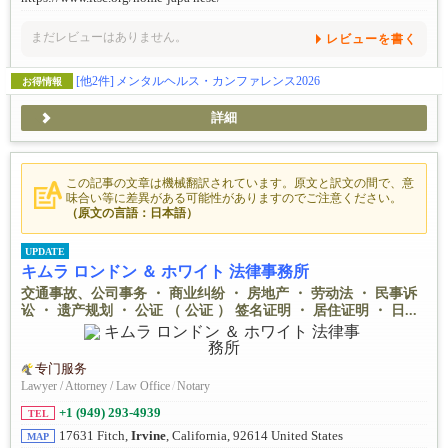
まだレビューはありません。
レビューを書く
[他2件]
メンタルヘルス・カンファレンス2026
お得情報
詳細
この記事の文章は機械翻訳されています。原文と訳文の間で、意
味合い等に差異がある可能性がありますのでご注意ください。
（原文の言語：日本語）
UPDATE
キムラ ロンドン ＆ ホワイト 法律事務所
交通事故、公司事务 ・ 商业纠纷 ・ 房地产 ・ 劳动法 ・ 民事诉
讼 ・ 遗产规划 ・ 公证 （ 公证 ） 签名证明 ・ 居住证明 ・ 日...
专门服务
Lawyer / Attorney / Law Office
/
Notary
+1 (949) 293-4939
TEL
17631 Fitch,
Irvine
, California, 92614 United States
MAP