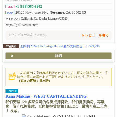
+1 (888) 585-8802
TEL
20125 Hawthorne Blvd,
Torrance
, CA, 90502 US
MAP
California Car Dealer License #63523
ライセンス :
https://gulliverusa.net/
まだレビューはありません。
レビューを書く
[他8件]
2024 KIA Sprtage Hybrid 夏の大特価セール $29,998
车辆买卖
詳細
この記事の文章は機械翻訳されています。原文と訳文の間で、意
味合い等に差異がある可能性がありますのでご注意ください。
（原文の言語：日本語）
UPDATE
Kana Makino - WEST CAPITAL LENDING
我们受理 120 多家公司的各类抵押贷款。我们提供购房、再融
资、资产抵押贷款、反向抵押贷款和 HELOC，最快可在五天内
！ 发放。