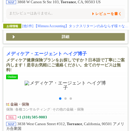
3868 W Carson St Ste 103,
Torrance
, CA, 90503 US
MAP
まだレビューはありません。
レビューを書く
[他1件]
【Mimura Accounting】タックスリターンのみならず様々な会計業務、承ります。
お得情報
詳細
メディケア・エージェント ヘイグ博子
メディケア健康保険プランをお探しですか？日本語で丁寧にご案
内します！是非お気軽にご連絡ください。全てのサービスは無
料!
Online
金融・保険
保険
/
各種コンサルティング
/
その他の金融・保険
+1 (310) 505-9003
TEL
3838 West Carson Street #312,
Torrance
, California, 90501 アメリ
MAP
カ合衆国