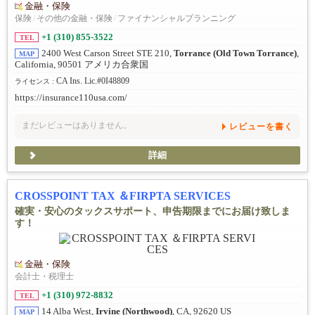
金融・保険
保険
/
その他の金融・保険
/
ファイナンシャルプランニング
+1 (310) 855-3522
TEL
2400 West Carson Street STE 210,
Torrance (Old Town Torrance)
,
MAP
California, 90501 アメリカ合衆国
CA Ins. Lic.#0I48809
ライセンス :
https://insurance110usa.com/
まだレビューはありません。
レビューを書く
詳細
CROSSPOINT TAX ＆FIRPTA SERVICES
確実・安心のタックスサポート、申告期限までにお届け致しま
す！
金融・保険
会計士・税理士
+1 (310) 972-8832
TEL
14 Alba West,
Irvine (Northwood)
, CA, 92620 US
MAP