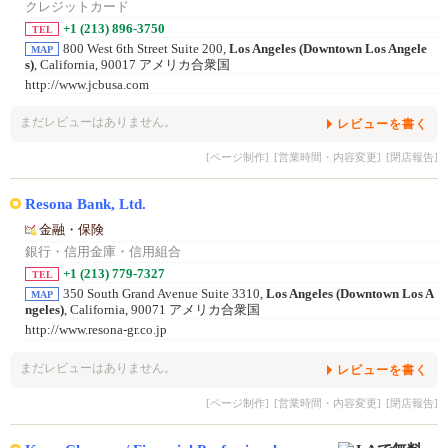
クレジットカード
+1 (213) 896-3750
TEL
800 West 6th Street Suite 200,
Los Angeles (Downtown Los Angele
MAP
s)
, California, 90017 アメリカ合衆国
http://www.jcbusa.com
まだレビューはありません。
レビューを書く
[ページ制作]
[営業時間・内容変更]
[閉店報告]
Resona Bank, Ltd.
金融・保険
銀行・信用金庫・信用組合
+1 (213) 779-7327
TEL
350 South Grand Avenue Suite 3310,
Los Angeles (Downtown Los A
MAP
ngeles)
, California, 90071 アメリカ合衆国
http://www.resona-gr.co.jp
まだレビューはありません。
レビューを書く
[ページ制作]
[営業時間・内容変更]
[閉店報告]