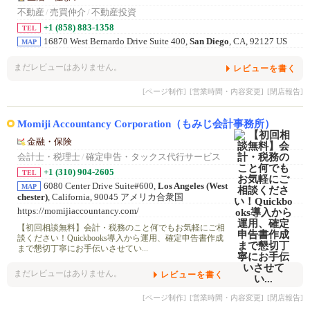
不動産
/
売買仲介
/
不動産投資
+1 (858) 883-1358
TEL
16870 West Bernardo Drive Suite 400,
San Diego
, CA, 92127 US
MAP
まだレビューはありません。
レビューを書く
[ページ制作]
[営業時間・内容変更]
[閉店報告]
Momiji Accountancy Corporation（もみじ会計事務所）
金融・保険
会計士・税理士
/
確定申告・タックス代行サービス
+1 (310) 904-2605
TEL
6080 Center Drive Suite#600,
Los Angeles (West
MAP
chester)
, California, 90045 アメリカ合衆国
https://momijiaccountancy.com/
【初回相談無料】会計・税務のこと何でもお気軽にご相
談ください！Quickbooks導入から運用、確定申告書作成
まで懇切丁寧にお手伝いさせてい...
まだレビューはありません。
レビューを書く
[ページ制作]
[営業時間・内容変更]
[閉店報告]