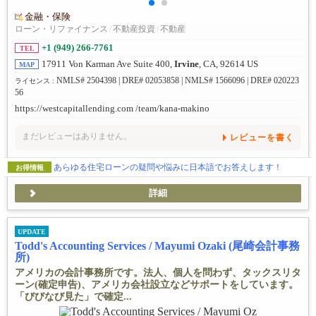
金融・保険
ローン・リファイナンス
/
不動産投資
/
不動産
+1 (949) 266-7761
TEL
17911 Von Karman Ave Suite 400,
Irvine
, CA, 92614 US
MAP
NMLS# 2504398 | DRE# 02053858 | NMLS# 1566096 | DRE# 020223
ライセンス :
56
https://westcapitallending.com /team/kana-makino
まだレビューはありません。
レビューを書く
あらゆる住宅ローンの疑問や悩みに日本語でお答えします！
お得情報
詳細
UPDATE
Todd's Accounting Services / Mayumi Ozaki (尾崎会計事務
所)
アメリカの会計事務所です。法人、個人を問わず、タックスリタ
ーン(確定申告)、アメリカ会社設立などサポートをしています。
「びびなび見た」で確定...