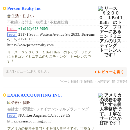
Person Realty Inc
生活・住まい
不動産
/
会計士・税理士
/
不動産投資
+1 (949) 678-9605
TEL
21171 South Western Avenue Ste 2633,
Torranc
MAP
e
, CA, 90501 US
https://www.personrealty.com
リース ＄２０００ １Bed 1Bath のトップ フロアー
にあるコンドミニアムのリスティング トーレンスで
す！
まだレビューはありません。
レビューを書く
[ページ制作]
[営業時間・内容変更]
[閉店報告]
EXAR ACCOUNTING INC.
金融・保険
会計士・税理士
/
ファイナンシャルプランニング
N/A,
Los Angeles
, CA, 90029 US
MAP
https://exaraccounting.com/
アメリカの税務を専門とする個人事務所です。丁寧なサ