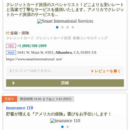
クレジットカード決済のスペシャリスト！どこよりも安いレート
と迅速で丁寧なサービスを提供いたします。アメリカでクレジッ
トカード決済のサービスを...
金融・保険
クレジットカード
/
クレジットカード決済
/
各種コンサルティング
+1 (800) 500-2899
TEL
1641 W. Main St. #303,
Alhambra
, CA, 91801 US
MAP
https://www.smartinternational .net/
まだレビューはありません。
レビューを書く
詳細
営業中
閉店時間 18:00 まであと 3:43 (PDT)
insurance 110
貯蓄が増える『アメリカの保険』選びをお手伝いします！