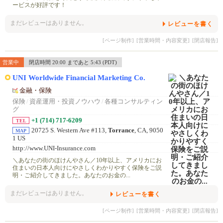
ービスが好評です！
まだレビューはありません。
レビューを書く
[ページ制作]
[営業時間・内容変更]
[閉店報告]
営業中
閉店時間 20:00 まであと 5:43 (PDT)
UNI Worldwide Financial Marketing Co.
金融・保険
保険
/
資産運用・投資ノウハウ
/
各種コンサルティン
グ
+1 (714) 717-6209
TEL
20725 S. Western Ave #113,
Torrance
, CA, 9050
MAP
1 US
http://www.UNI-Insurance.com
＼あなたの街のほけんやさん／10年以上、アメリカにお
住まいの日本人向けにやさしくわかりやすく保険をご説
明・ご紹介してきました。あなたのお金の...
まだレビューはありません。
レビューを書く
[ページ制作]
[営業時間・内容変更]
[閉店報告]