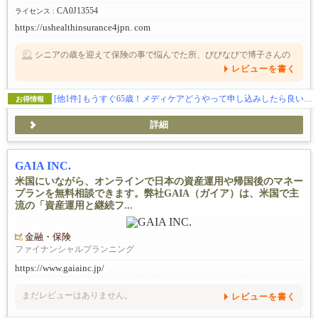
CA0J13554
ライセンス :
https://ushealthinsurance4jpn. com
シニアの歳を迎えて保険の事で悩んでた所、びびなびで博子さんの
事を知りました。数日前、オフィスに伺い、わからない事をとても
レビューを書く
優しく丁寧に教えて頂きました。これからも、わからない事があっ
たら、いつでも聞いてと言ってくださり、安心しました。本当に心
強く思い、感謝の気持ちでいっぱいです。
[他1件]
もうすぐ65歳！メディケアどうやって申し込みしたら良いの？メディケア健康保険をお探しの方は、日本語でお気軽にご連絡ください！
お得情報
詳細
GAIA INC.
米国にいながら、オンラインで日本の資産運用や帰国後のマネー
プランを無料相談できます。弊社GAIA（ガイア）は、米国で主
流の「資産運用と継続フ...
金融・保険
ファイナンシャルプランニング
https://www.gaiainc.jp/
まだレビューはありません。
レビューを書く