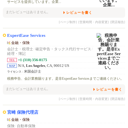
サービスを提供しています。企業...
まだレビューはありません。
レビューを書く
[ページ制作]
[営業時間・内容変更]
[閉店報告]
ExpertEase Services
金融・保険
会計士・税理士
/
確定申告・タックス代行サービス
/
経理・簿記
+1 (310) 356-0175
TEL
N/A,
Los Angeles
, CA, 90012 US
MAP
米国会計士
ライセンス :
税務申告、会計業務賜ります。是非ExpertEase Servicesまでご連絡ください。
まだレビューはありません。
レビューを書く
[ページ制作]
[営業時間・内容変更]
[閉店報告]
宮崎 保険代理店
金融・保険
保険
/
自動車保険