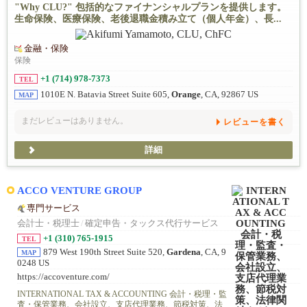
"Why CLU?" 包括的なファイナンシャルプランを提供します。
生命保険、医療保険、老後退職金積み立て（個人年金）、長...
金融・保険
保険
+1 (714) 978-7373
TEL
1010E N. Batavia Street Suite 605,
Orange
, CA, 92867 US
MAP
まだレビューはありません。
レビューを書く
詳細
ACCO VENTURE GROUP
専門サービス
会計士・税理士
/
確定申告・タックス代行サービス
+1 (310) 765-1915
TEL
879 West 190th Street Suite 520,
Gardena
, CA, 9
MAP
0248 US
https://accoventure.com/
INTERNATIONAL TAX & ACCOUNTING 会計・税理・監
査・保管業務、会社設立、支店代理業務、節税対策、法