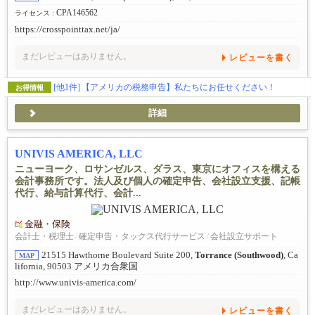
CPA146562
ライセンス :
https://crosspointtax.net/ja/
まだレビューはありません。
レビューを書く
[他1件]
【アメリカの税務申告】私たちにお任せください！
お得情報
詳細
UNIVIS AMERICA, LLC
ニューヨーク、ロサンゼルス、ダラス、東京にオフィスを構える
会計事務所です。法人及び個人の確定申告、会社設立支援、記帳
代行、給与計算代行、会計...
金融・保険
会計士・税理士
/
確定申告・タックス代行サービス
/
会社設立サポート
21515 Hawthorne Boulevard Suite 200,
Torrance (Southwood)
, Ca
MAP
lifornia, 90503 アメリカ合衆国
http://www.univis-america.com/
まだレビューはありません。
レビューを書く