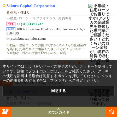
Sakura Capital Corporation
生活・住まい
不動産
/
ローン・リファイナンス
/
売買仲介
+1 (310) 339-0737
TEL
18039 Crenshaw Blvd Ste. 310,
Torrance
, CA, 9
MAP
0504 US
http://sakuracapitalusa.com
不動産・住宅ローンでお困りですか?アメリカの金融業界
を熟知した専門家にご相談ください！どれくらいのロー
ン金額が、現在の所得で取れるのか、金利...
まだレビューはありません。
レビューを書く
本サイトでは、より良いサービス提供のため、クッキーを使用して
います。詳細は
プライバシーポリシー
をご確認ください。クッキー
[ページ制作]
[営業時間・内容変更]
[閉店報告]
の使用を許可する場合は同意するボタンを押してください。クッキ
ーの使用を拒否する場合は、ブラウザからご設定ください。
営業中
閉店時間 24:00 まであと 9:43 (PDT)
eXp Commercial
生活・住まい
不動産
/
売買仲介
/
不動産投資
+1 (917) 543-3478
TEL
タウンガイド
14905 Los Robles Avenue,
Hacienda Heights
, California, 91745 ア
MAP