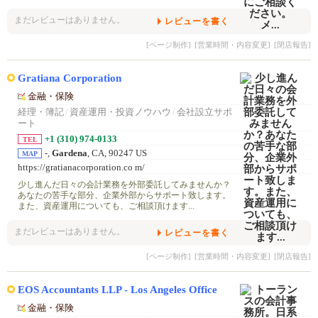
まだレビューはありません。
レビューを書く
[ページ制作]
[営業時間・内容変更]
[閉店報告]
Gratiana Corporation
金融・保険
経理・簿記
/
資産運用・投資ノウハウ
/
会社設立サポ
ート
+1 (310) 974-0133
TEL
-,
Gardena
, CA, 90247 US
MAP
https://gratianacorporation.co m/
少し進んだ日々の会計業務を外部委託してみませんか？
あなたの苦手な部分、企業外部からサポート致します。
また、資産運用についても、ご相談頂けます...
まだレビューはありません。
レビューを書く
[ページ制作]
[営業時間・内容変更]
[閉店報告]
EOS Accountants LLP - Los Angeles Office
金融・保険