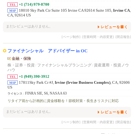
+1 (714) 979-8700
TEL
18010 Sky Park Cir Suite 105 Irvine CA 92614 Suite 105,
Irvine CA
,
MAP
CA, 92614 US
まだレビューはありません。
レビューを書く
[ページ制作]
[営業時間・内容変更]
[閉店報告]
ファイナンシャル アドバイザー in OC
金融・保険
株・証券・投資
/
ファイナンシャルプランニング
/
資産運用・投資ノウ
ハウ
+1 (949) 390-3912
TEL
17811Sky Park Cr #J,
Irvine (Irvine Business Complex)
, CA, 92606
MAP
US
FINRA SIE, S6, NASAA 63
ライセンス :
リタイア前から計画的に資金移動を！節税対策・長生きリスクに対応
まだレビューはありません。
レビューを書く
[ページ制作]
[営業時間・内容変更]
[閉店報告]