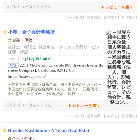
まだレビューはありません。
レビューを書く
[ページ制作]
[営業時間・内容変更]
[閉店報告]
小澤、金子会計事務所
金融・保険
会計士・税理士
/
確定申告・タックス代行サービス
/
経理・簿記
+1 (712) 395-4010
TEL
2211 Michelson Drive Ste 900,
Irvine (Irvine Bu
MAP
siness Complex)
, California, 92612 US
https://ozawacpa.com/
～世界を相手に戦う日系企業、個人事業主のチカラに～
米国進出に必要な税務業務（法人、個人）、記帳代行、
会計監査、レビュー、その他会計、税務コン...
まだレビューはありません。
レビューを書く
[ページ制作]
[営業時間・内容変更]
[閉店報告]
Haruko Kashimoto / A Team Real Estate
生活・住まい