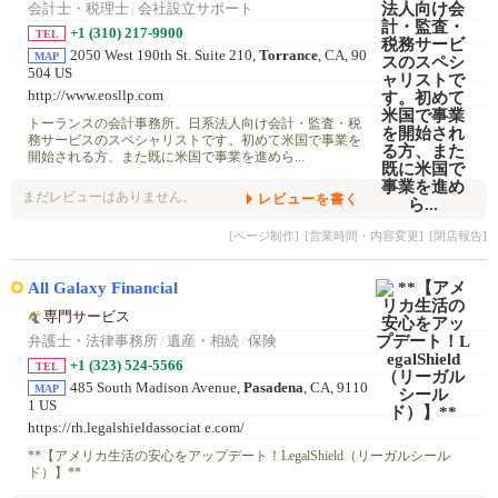
会計士・税理士
/
会社設立サポート
+1 (310) 217-9900
TEL
2050 West 190th St. Suite 210,
Torrance
, CA, 90
MAP
504 US
http://www.eosllp.com
トーランスの会計事務所。日系法人向け会計・監査・税
務サービスのスペシャリストです。初めて米国で事業を
開始される方、また既に米国で事業を進めら...
まだレビューはありません。
レビューを書く
[ページ制作]
[営業時間・内容変更]
[閉店報告]
All Galaxy Financial
専門サービス
弁護士・法律事務所
/
遺産・相続
/
保険
+1 (323) 524-5566
TEL
485 South Madison Avenue,
Pasadena
, CA, 9110
MAP
1 US
https://rh.legalshieldassociat e.com/
**【アメリカ生活の安心をアップデート！LegalShield（リーガルシール
ド）】**