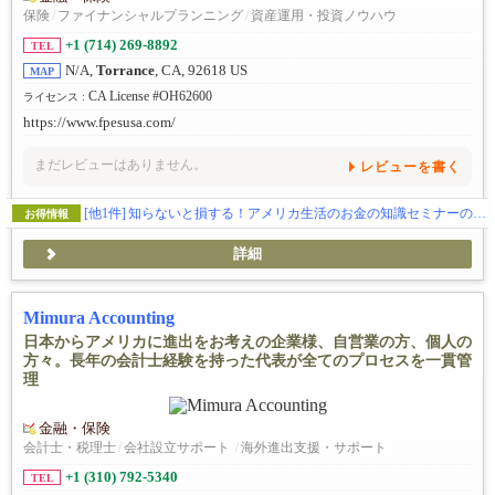
保険
/
ファイナンシャルプランニング
/
資産運用・投資ノウハウ
+1 (714) 269-8892
TEL
N/A,
Torrance
, CA, 92618 US
MAP
CA License #OH62600
ライセンス :
https://www.fpesusa.com/
まだレビューはありません。
レビューを書く
[他1件]
知らないと損する！アメリカ生活のお金の知識セミナーのご紹介
お得情報
詳細
Mimura Accounting
日本からアメリカに進出をお考えの企業様、自営業の方、個人の
方々。長年の会計士経験を持った代表が全てのプロセスを一貫管
理
金融・保険
会計士・税理士
/
会社設立サポート
/
海外進出支援・サポート
+1 (310) 792-5340
TEL