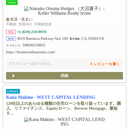
Online
生活・住まい
不動産
/
売買仲介
/
不動産投資
+1 (619) 210-9970
TEL
4010 Barranca Parkway Suit 100,
Irvine
, CA, 92604 US
MAP
DRE#02238651
ライセンス :
https://homeswithnatsuko.com/
まだレビューはありません。
レビューを書く
詳細
UPDATE
Kana Makino - WEST CAPITAL LENDING
120社以上のあらゆる種類の住宅ローンを取り扱っています。購
入、リファイナンス、Equityローン、Reverse Mortgage、最短
５...