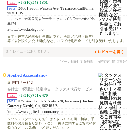
+1 (310) 543-1351
TEL
20801 South Western Ave,
Torrance
, California,
MAP
90501 US
米国公認会計士ライセンス CA Certification No.
ライセンス :
88176
https://www.labisgp.net
日本人経営の米国会計事務所です。 会計／税務／給与計
算／会社設立／会社閉鎖 など、ハワイ特別料金にてお引き受けいたします。
まだレビューはありません。
レビューを書く
[ページ制作]
[営業時間・内容変更]
[閉店報告]
Applied Accountancy
専門サービス
会計士・税理士
/
確定申告・タックス代行サービス
+1 (310) 751-2470
TEL
879 West 190th St Suite 520,
Gardena (Harbor
MAP
Gateway North)
, CA, 90248 US
https://www.appliedaccountancy .com
タックスリターンならお任せ下さい！＜初回ご相談、手
数料のお見積もり無料 ＞ 会計・税務に関するご質問やお
悩みなど、お気軽にご相談ください。メ...