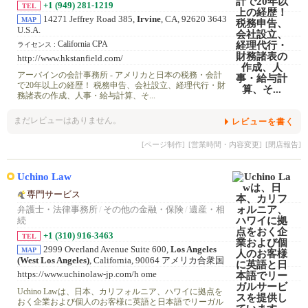
+1 (949) 281-1219
TEL
14271 Jeffrey Road 385,
Irvine
, CA, 92620 3643
MAP
U.S.A.
California CPA
ライセンス :
http://www.hkstanfield.com/
アーバインの会計事務所 - アメリカと日本の税務・会計
で20年以上の経歴！ 税務申告、会社設立、経理代行・財
務諸表の作成、人事・給与計算、そ...
まだレビューはありません。
レビューを書く
[ページ制作]
[営業時間・内容変更]
[閉店報告]
Uchino Law
専門サービス
弁護士・法律事務所
/
その他の金融・保険
/
遺産・相
続
+1 (310) 916-3463
TEL
2999 Overland Avenue Suite 600,
Los Angeles
MAP
(West Los Angeles)
, California, 90064 アメリカ合衆国
https://www.uchinolaw-jp.com/h ome
Uchino Lawは、日本、カリフォルニア、ハワイに拠点を
おく企業および個人のお客様に英語と日本語でリーガル