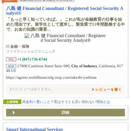
八島 健 Financial Consultant / Registered Social Security A
nalyst®
「もっと早く知っていれば。」 これが私が金融教育の仕事を始
めた理由です。留学生として渡米し、製造業で11年間勤務する中
で、お金の知識の重要...
金融・保険
ファイナンシャルプランニング
+1 (847) 736-6744
TEL
17800 Castleton Street Suite 600,
City of Industry
, California, 917
MAP
48 US
https://agents.worldfinancialg roup.com/takeshi-yashima
まだレビューはありません。
レビューを書く
高金利＝悪いこと？実はそうとも言い切れない理由とは
お得情報
詳細
Smart International Services