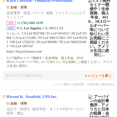
Kayo Clawson / Financial Professional
金融・保険
資産運用・投資ノウハウ
/
保険
/
ファイナンシャルプ
ランニング
+1 (702) 480-1839
TEL
N/A,
Los Angeles
, CA, 90012 US
MAP
CA Lic# 0L97384 / FL Lic# G014531 / HI Lic# 515
ライセンス :
664 / LA Lic＃1112465 / NJ Lic# 3001127463 / NV Lic# 95254
1 / OR Lic# 17265222 / PA Lic# 964096 / TN Lic# 3000216549
2 / WA Lic# 1097247
https://kayoclawson.com
LAで無料セミナー開催中！生命保険、個人年金、401K、
IRAロールオーバー等について知りたい方お気軽にご相談ください。アメリ
カ生活に絶対に...
まだレビューはありません。
レビューを書く
[ページ制作]
[営業時間・内容変更]
[閉店報告]
Hiromi K. Stanfield, CPA Inc.
金融・保険
会計士・税理士
/
確定申告・タックス代行サービス
/
経理・簿記