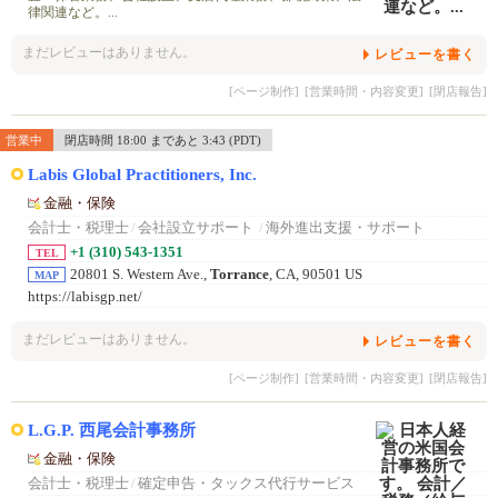
律関連など。...
まだレビューはありません。
レビューを書く
[ページ制作]
[営業時間・内容変更]
[閉店報告]
営業中
閉店時間 18:00 まであと 3:43 (PDT)
Labis Global Practitioners, Inc.
金融・保険
会計士・税理士
/
会社設立サポート
/
海外進出支援・サポート
+1 (310) 543-1351
TEL
20801 S. Western Ave.,
Torrance
, CA, 90501 US
MAP
https://labisgp.net/
まだレビューはありません。
レビューを書く
[ページ制作]
[営業時間・内容変更]
[閉店報告]
L.G.P. 西尾会計事務所
金融・保険
会計士・税理士
/
確定申告・タックス代行サービス