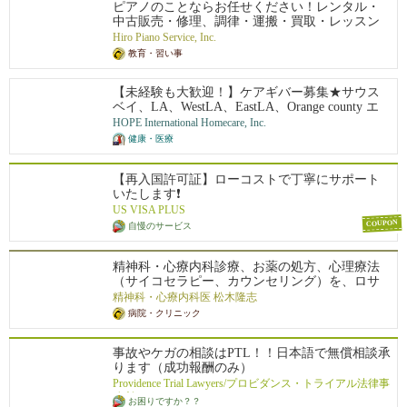
ピアノのことならお任せください！レンタル・
開。
中古販売・修理、調律・運搬・買取・レッスン
まで。卸売り価格で販売中！「運送費込でもロ
Hiro Piano Service, Inc.
ーカルのお店よりも安い」と他州からご注文さ
教育・習い事
れる方もいらっしゃいます。売却される際に
は、弊社で買取も致します。お取り扱いブラン
【未経験も大歓迎！】ケアギバー募集★サウス
ド：YAMAHA・KAWAI・STEINWAY&SONS。
ベイ、LA、WestLA、EastLA、Orange county エ
ファウンテンバレーで ピアノレッスンも開催
リアなどで仕事があります。RN, LVN, CNA/HH
中。初級から上級まで全ての年齢の方にお教え
HOPE International Homecare, Inc.
Aも同時募集中
致します。
健康・医療
【再入国許可証】ローコストで丁寧にサポート
いたします❗️
US VISA PLUS
COUPON
自慢のサービス
精神科・心療内科診療、お薬の処方、心理療法
（サイコセラピー、カウンセリング）を、ロサ
ンゼルス・オレンジカウンティにお住いの方を
精神科・心療内科医 松木隆志
対象に日本語で行っています。どんな小さなこ
病院・クリニック
とでも、お一人で悩まずにお気軽にご相談くだ
さい。お薬の処方だけでなく、薬を用いない治
事故やケガの相談はPTL！！日本語で無償相談承
療 (心理療法・カウンセリング・サイコセラピ
ります（成功報酬のみ）
ー) も行っています。お薬が必要ない方もぜひお
気軽にお問い合わせ下さい。オンラインビデオ
Providence Trial Lawyers/プロビダンス・トライアル法律事
通話を用いた遠隔診療・カウンセリングもあ
務所 (EYL LAW)
お困りですか？？