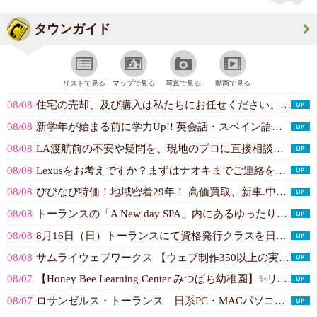
タウンガイド
リストで見る
マップで見る
写真で見る
動画で見る
08/08
住宅の売却、及び購入は私たちにお任せください。First Time Buye...(Keller Williams / まつ...)
08/08
新学年が始まる前に学力Up!! 英会話・スペイン語・英検・iBT TOEFL...(ESL Institute Los An...)
08/08
LA渡航前の不安や疑問を、現地のプロに直接相談！厳しい審査LA在住の皆様！あ...(Shige's Home)
08/08
Lexusをお考えですか？まずはナオキまでご連絡を！ 新車、中古車、リースそ...(South Bay Lexus)
08/08
びびなび特価！地域密着29年！ 高価買取、新車.中古車販売、修理、板金塗装、...(AB auto town)
08/08
トーランスの「A New day SPA」内にあるゆったりとした完全個室のプ...(針脱毛 A New Day Spa)
08/08
8月16日（日）トーランスにて資格発行クラスを日本語で開催。喉詰まりの救助法...(South Bay CPR & Firs...)
08/08
サムライウェブワークス 【ウェブ制作350以上の実績。大手企業・EC・有名芸...(Samurai Web Works, I...)
08/07
【Honey Bee Learning Center みつばち幼稚園】✨️リ...(Honey Bee Learning C...)
08/07
ロサンゼルス・トーランス 日系PC・MACパソコン総合修理ショップ。動作が不...(TONY'S TECHNOLO...)