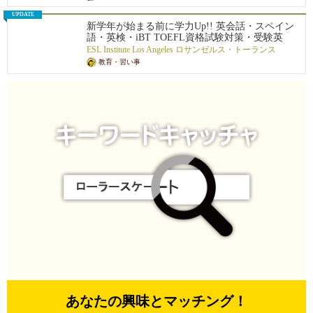
り。
UPDATE
新学年が始まる前に学力Up!! 英会話・スペイン
語・英検・iBT TOEFL資格試験対策・受験英
語・現地校&日本語学校の宿題サポート等々、日
ESL Institute Los Angeles ロサンゼルス・トーランス
本から駐在員としていらしているご家族も含
教育・習い事
め、一人一人の生徒の学習レベルに合わせ、対
面レッスンもオンラインレッスンも提供してい
ます。ロサンゼルス・トーランスの個人レッス
ン＆ロサンゼルスからのオンラインレッスン！
あなたの興味とマッチング！