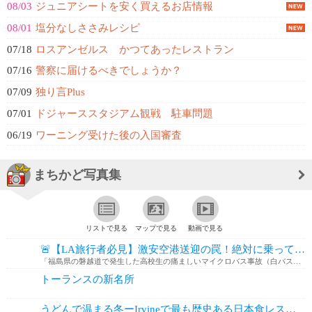
08/03
ジュニアシートを安く買えるお店情報
08/01
塩分なしささみレシピ
07/18
ロスアンゼルス かつてあったレストラン
07/16
警察に届けるべきでしょうか？
07/09
独り言Plus
07/01
ドジャーススタジアム観戦 駐車問題
06/19
ワーニング受けた後の入国審査
まちかど写真集
リストで見る
マップで見る
動画で見る
🚨【LA旅行者必見】激安空港送迎の罠！絶対に乗ってはいけない白タクの恐ろしい...
「福島県の磐越道で発生した高校生の痛ましいマイクロバス事故（白バス・無許可レンタカー問題）が連日報道されていますが、実はここロサンゼルスでも、日本人観光客を狙っ...
トーランスの新名所
うどんで温まる冬ーIrvineで最も歴史ある日本食レストラン Taiko J...