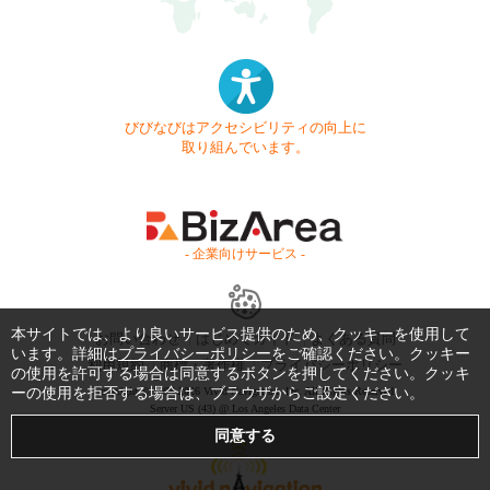
びびなびはアクセシビリティの向上に
取り組んでいます。
- 企業向けサービス -
本サイトでは、より良いサービス提供のため、クッキーを使用して
お問い合わせ
はじめてガイド
よくある質問
います。詳細は
プライバシーポリシー
をご確認ください。クッキー
利用規約
商標・著作権
プライバシーポリシー
の使用を許可する場合は同意するボタンを押してください。クッキ
ーの使用を拒否する場合は、ブラウザからご設定ください。
Copyright © 1999-2026 Vivid Navigation, Inc. All Rights Reserved.
Server US (43) @ Los Angeles Data Center