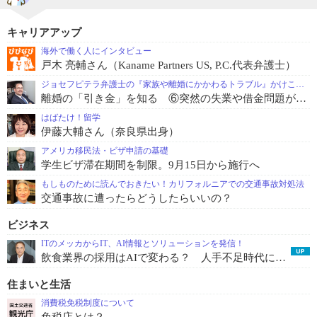
キャリアアップ
海外で働く人にインタビュー
戸木 亮輔さん（Kaname Partners US, P.C.代表弁護士）
ジョセフピテラ弁護士の『家族や離婚にかかわるトラブル』かけこみ寺
離婚の「引き金」を知る ⑥突然の失業や借金問題が夫婦関係を壊す
はばたけ！留学
伊藤大輔さん（奈良県出身）
アメリカ移民法・ビザ申請の基礎
学生ビザ滞在期間を制限。9月15日から施行へ
もしものために読んでおきたい！カリフォルニアでの交通事故対処法
交通事故に遭ったらどうしたらいいの？
ビジネス
ITのメッカからIT、AI情報とソリューションを発信！
飲食業界の採用はAIで変わる？ 人手不足時代に必要な「速く、長く活躍する人材」を採る仕組み
住まいと生活
消費税免税制度について
免税店とは？