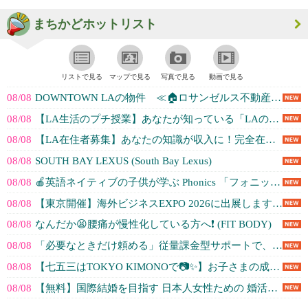
まちかどホットリスト
リストで見る
マップで見る
写真で見る
動画で見る
08/08
DOWNTOWN LAの物件 ≪🏠ロサンゼルス不動産★オレンジカウンティ不動... (KW / まつもと きみ ロサンゼルス不...)
08/08
【LA生活のプチ授業】あなたが知っている「LAの常識」、実は日本の旅行者が一... (Shige's Home)
08/08
【LA在住者募集】あなたの知識が収入に！完全在宅のオンラインコンシェルジュ (Shige's Home)
08/08
SOUTH BAY LEXUS (South Bay Lexus)
08/08
🍎英語ネイティブの子供が学ぶ Phonics 「フォニックス」ってなあに？... (TLC for Kids LA)
08/08
【東京開催】海外ビジネスEXPO 2026に出展します！｜尾崎真由美会計事務... (Todd's Accounti...)
08/08
なんだか😫腰痛が慢性化している方へ❗️ (FIT BODY)
08/08
「必要なときだけ頼める」従量課金型サポートで、仕事の効率アップ！ (アイティーワークス)
08/08
【七五三はTOKYO KIMONOで📷✨】お子さまの成長の記録を写真に残しま... (TOKYO KIMONO)
08/08
【無料】国際結婚を目指す 日本人女性ための 婚活診断 (海外結婚相談所・TJM（旧Kaiwa-U...)