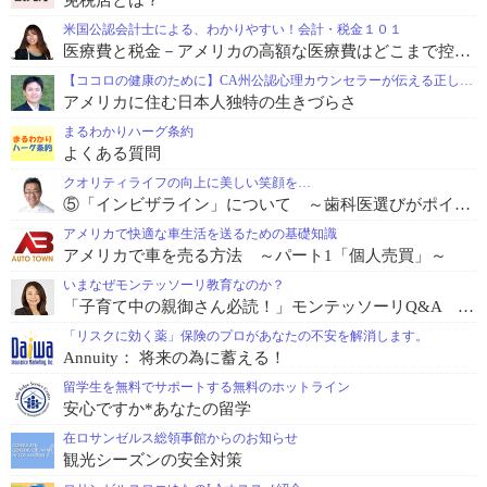
米国公認会計士による、わかりやすい！会計・税金１０１
医療費と税金－アメリカの高額な医療費はどこまで控除できる？
【ココロの健康のために】CA州公認心理カウンセラーが伝える正しい心理学
アメリカに住む日本人独特の生きづらさ
まるわかりハーグ条約
よくある質問
クオリティライフの向上に美しい笑顔を…
⑤「インビザライン」について ～歯科医選びがポイント！治療期間と費用の気になる相関関係！～
アメリカで快適な車生活を送るための基礎知識
アメリカで車を売る方法 ～パート1「個人売買」～
いまなぜモンテッソーリ教育なのか？
「子育て中の親御さん必読！」モンテッソーリQ&A 教えて！炭川先生 Vol.5「秩序ある生活が子どもに与える栄養」～後編～
「リスクに効く薬」保険のプロがあなたの不安を解消します。
Annuity： 将来の為に蓄える！
留学生を無料でサポートする無料のホットライン
安心ですか*あなたの留学
在ロサンゼルス総領事館からのお知らせ
観光シーズンの安全対策