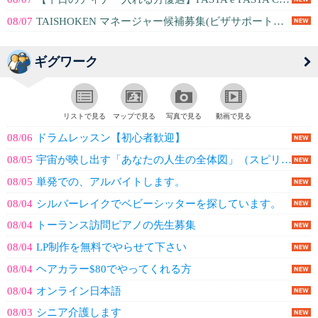
08/07
TAISHOKEN マネージャー候補募集(ビザサポート有り）
ギグワーク
リストで見る
マップで見る
写真で見る
動画で見る
08/06
ドラムレッスン【初心者歓迎】
08/05
宇宙が映し出す「あなたの人生の全体図」（スピリチュアルメッセージ）
08/05
単発での、アルバイトします。
08/04
シルバーレイクでベビーシッターを探しています。
08/04
トーランス訪問ピアノの先生募集
08/04
LP制作を無料でやらせて下さい
08/04
ヘアカラー$80でやってくれる方
08/04
オンライン日本語
08/03
シニア介護します