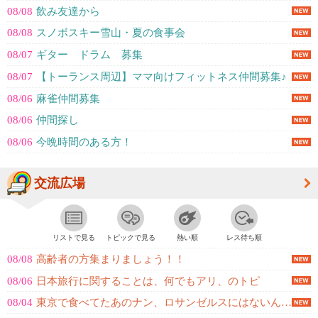
08/08
飲み友達から
08/08
スノボスキー雪山・夏の食事会
08/07
ギター ドラム 募集
08/07
【トーランス周辺】ママ向けフィットネス仲間募集♪
08/06
麻雀仲間募集
08/06
仲間探し
08/06
今晩時間のある方！
交流広場
リストで見る
トピックで見る
熱い順
レス待ち順
08/08
高齢者の方集まりましょう！！
08/06
日本旅行に関することは、何でもアリ、のトピ
08/04
東京で食べてたあのナン、ロサンゼルスにはないんでしょうか？