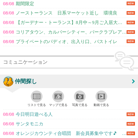
08/08
期間限定
08/08
ノーストーランス 日系マーケット近し 環境良
08/08
【ガーデナー・トーランス】8月中～9月ご入居大歓迎！★１２か月割引＄８５０/...
08/08
コリアタウン、カルバーシティー、パークラブレア近辺で8月から入居できるお部屋...
08/08
プライベートのパディオ、出入り口、バストイレ
コミュニケーション
仲間探し
リストで見る
マップで見る
写真で見る
動画で見る
08/08
今日明日遊べる人
08/08
サンタモニカ
08/08
オレンジカウンティ合唱団 新会員募集中です🎵 男性も大歓迎！