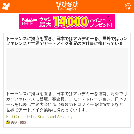
Los Angeles
トーランスに拠点を置き、日本ではアカデミーを、国外ではカン
ファレンスと世界でアートメイク業界のお仕事に携わっていま
す。
トーランスに拠点を置き、日本ではアカデミーを運営、海外では
カンファレンスに登壇、審査員、デモンストレーション、日本チ
ームを代表し世界大会に進出複数のトロフィーを獲得するなど、
世界でアートメイク業界に携わっています。
Fuji Cosmetic Ink Studio and Academy
2018年に国際大会（韓国・約1500名規模）で入賞後アカデミーを
美容・健康
設立、2025年には色素理論マスタートレーナー資格を取得し自社
教材を開発、日本のアートメイク業界と提携し教育分野でも展