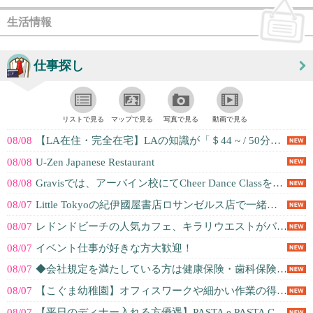
生活情報
仕事探し
リストで見る
マップで見る
写真で見る
動画で見る
08/08
【LA在住・完全在宅】LAの知識が「＄44 ~ / 50分」に！現地同行・予...
08/08
U-Zen Japanese Restaurant
08/08
Gravisでは、アーバイン校にてCheer Dance Classを担当し...
08/07
Little Tokyoの紀伊國屋書店ロサンゼルス店で一緒に働いてくださるス...
08/07
レドンドビーチの人気カフェ、キラリウエストがバリスタを募集！
08/07
イベント仕事が好きな方大歓迎！
08/07
◆会社規定を満たしている方は健康保険・歯科保険・眼科保険100％会社負担◆求...
08/07
【こぐま幼稚園】オフィスワークや細かい作業の得意な方
08/07
【平日のディナー入れる方優遇】PASTA e PASTA Cerritos店...