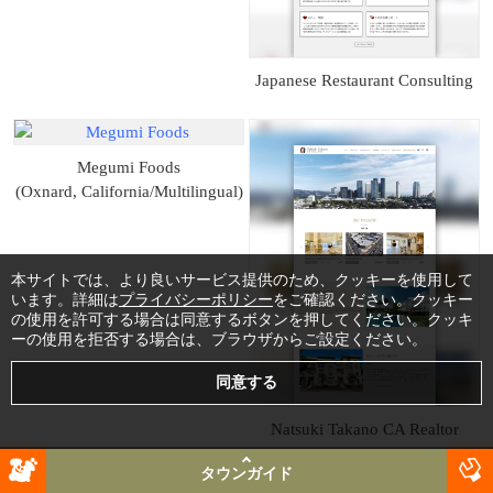
Japanese Restaurant Consulting
Megumi Foods
(Oxnard, California/Multilingual)
本サイトでは、より良いサービス提供のため、クッキーを使用して
います。詳細は
プライバシーポリシー
をご確認ください。クッキー
の使用を許可する場合は同意するボタンを押してください。クッキ
ーの使用を拒否する場合は、ブラウザからご設定ください。
Natsuki Takano CA Realtor
(Real Estate CMS Website)
タウンガイド