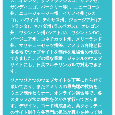
ス、オレンジ、サンフランシスコ、サンノゼ、
サンディエゴ、バークリー等) 、ニューヨーク
州、ニュージャージー州、イリノイ州 (シカ
ゴ)、ハワイ州、テキサス州、ジョージア州 (ア
トランタ)、ネバダ州 (ラスベガス)、オレゴン
州、ワシントン州 (シアトル)、ワシントンDC、
バージニア州、コネチカット州、メリーランド
州、マサチューセッツ州等、アメリカ各地と日
本各地でウェブサイトを制作を遠隔含め作成し
てきました。どの様な業種・ジャンルのウェブ
サイトにも、日英マルチリンガルで対応できま
す。
ひとつひとつのウェブサイトを丁寧に作らせて
頂いており、またアメリカの最先端の技術を、
ウェブ制作セミナー、オンライン講習等で、各
スタッフが常に勉強を欠かさず行っておりま
す。デザイン、コード構成含め、高クオリティ
のサイト制作を各専門の担当が真心を持って制