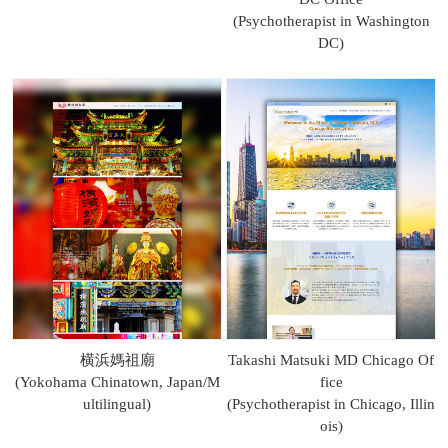
(Psychotherapist in Washington
DC)
横浜媽祖廟
Takashi Matsuki MD Chicago Of
(Yokohama Chinatown, Japan/M
fice
ultilingual)
(Psychotherapist in Chicago, Illin
ois)