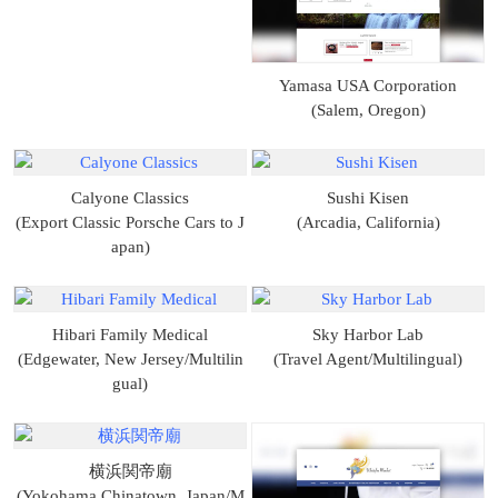
Yamasa USA Corporation
(Salem, Oregon)
Calyone Classics
Sushi Kisen
(Export Classic Porsche Cars to J
(Arcadia, California)
apan)
Hibari Family Medical
Sky Harbor Lab
(Edgewater, New Jersey/Multilin
(Travel Agent/Multilingual)
gual)
横浜関帝廟
(Yokohama Chinatown, Japan/M