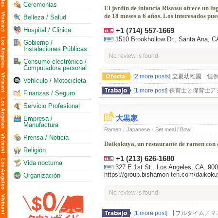
Ceremonias
El jardín de infancia Risatsu ofrece un lu
de 18 meses a 6 años. Los interesados pued
Belleza / Salud
Hospital / Clinica
+1 (714) 557-1669
1510 Brookhollow Dr., Santa Ana, 
Gobierno /
Instalaciones Públicas
No review is found.
Consumo electrónico /
Computadora personal
[2 more posts]
立夏幼稚園 恒
Vehículo / Motocicleta
[1 more post]
保育士と保育士ア
Finanzas / Seguro
Servicio Profesional
大黒家
Empresa /
Manufactura
Ramen
/
Japanese
/
Set meal / Bowl
Prensa / Noticia
Daikokuya, un restaurante de ramen con 
Religión
+1 (213) 626-1680
Vida nocturna
327 E.1st St., Los Angeles, CA, 90
https://group.bishamon-ten.com/daikoku
Organización
No review is found.
[1 more post]
【フルタイム／マ