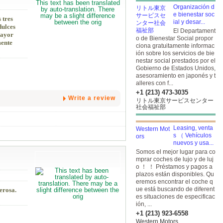
Organización d
e bienestar soc
 tres
ial y desar...
dulces
El Departament
mayor
o de Bienestar Social propor
mente
ciona gratuitamente informac
ión sobre los servicios de bie
nestar social prestados por el
Gobierno de Estados Unidos,
asesoramiento en japonés y t
alleres con f...
+1 (213) 473-3035
Write a review
リトル東京サービスセンター
社会福祉部
Leasing, venta
s （ Vehículos
nuevos y usa...
Somos el mejor lugar para co
mprar coches de lujo y de luj
o ！ ！ Préstamos y pagos a
plazos están disponibles. Qu
eremos encontrar el coche q
ue está buscando de diferent
erosa.
es situaciones de especificac
ión, ...
+1 (213) 923-6558
Western Motors