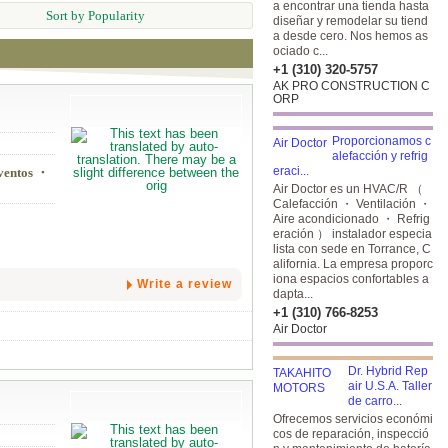
a encontrar una tienda hasta
Sort by Popularity
diseñar y remodelar su tiend
a desde cero. Nos hemos as
ociado c...
+1 (310) 320-5757
AK PRO CONSTRUCTION C
ORP
Proporcionamos c
alefacción y refrig
eraci...
eventos ・
Air Doctor es un HVAC/R （
Calefacción ・ Ventilación ・
Aire acondicionado ・ Refrig
eración ） instalador especia
lista con sede en Torrance, C
alifornia. La empresa proporc
iona espacios confortables a
Write a review
dapta...
+1 (310) 766-8253
Air Doctor
Dr. Hybrid Rep
air U.S.A. Taller
de carro...
Ofrecemos servicios económi
cos de reparación, inspecció