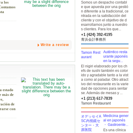
a los
Somos un despacho contabl
 Contamos
e que apuesta por una gestió
n diferente a la tradicional, ce
sta
ntrada en la satisfacción del
cliente y con el objetivo de d
esarrollarnos junto a nuestro
s clientes. Para los que...
+1 (424) 392-4195
青浜会計事務所
Write a review
Auténtico resta
urante japonés
en la segu...
El nigiri elaborado por los ch
efs de sushi también es color
ido y agradable tanto a la vist
a como al paladar. Otro atract
ivo del restaurante es la varie
dad de opciones para sentar
a estado
se. Además de mesas y ...
e más de
+1 (213) 617-7839
e,
Tamon Restaurant
ración de
trarse con
Medicina gener
al en japonés
・ Gastroente...
Es una clínica