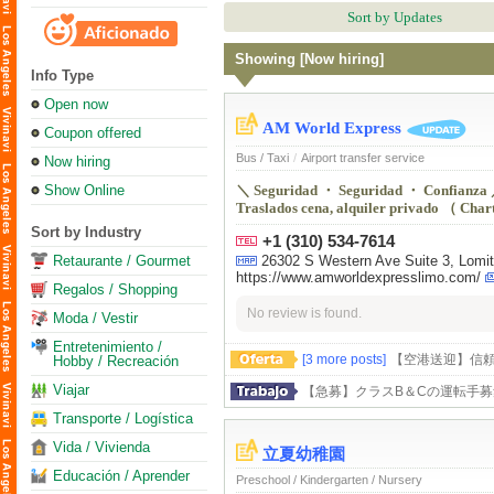
Sort by Updates
Showing [Now hiring]
Info Type
Open now
AM World Express
Coupon offered
Bus / Taxi
/
Airport transfer service
Now hiring
Show Online
＼ Seguridad ・ Seguridad ・ Confianza ／ P
Traslados cena, alquiler privado （ Chart
Sort by Industry
+1 (310) 534-7614
Retaurante / Gourmet
26302 S Western Ave Suite 3, Lomi
https://www.amworldexpresslimo.com/
Regalos / Shopping
No review is found.
Moda / Vestir
Entretenimiento /
[3 more posts]
【空港送迎】信
Hobby / Recreación
Viajar
【急募】クラスB＆Cの運転手
Transporte / Logística
Vida / Vivienda
立夏幼稚園
Educación / Aprender
Preschool / Kindergarten / Nursery