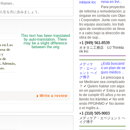
nesa en Irvi...
amen」
Para proyectos
de reforma y remodelación, p
る人生を共に歩みましょう。
óngase en contacto con Otan
i Corporation. Junto con nues
tro equipo asociado, los trab
ajos de construcción se lleva
n a cabo bajo la dirección de
obra de sup...
+1 (949) 561-8539
s en Los
オオタニ工務店 UJ Thinkta
nesa de
nk Inc
s y
s de
d. Además,
¿Está buscand
o un plan de se
as.
guro médico ...
Le preocupa q
ue Medicare sea complicado
？ ✔ Quiero hablar con algui
en en japonés ✔ Estoy a pun
to de cumplir 65 años y no en
Write a review
tiendo los trámites ✔ No enti
endo PPO/HMO ✔ No domin
o el inglés
a...
+1 (310) 505-9003
メディケア・エージェント ヘ
イグ博子