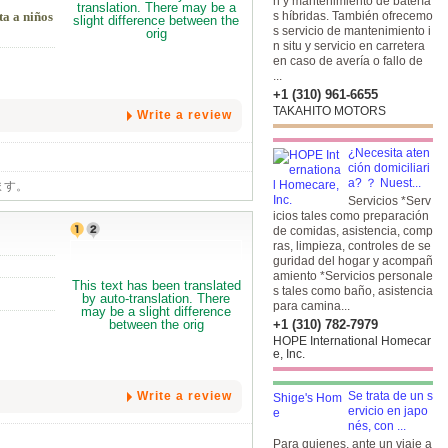
n y mantenimiento de batería
ta a niños
s híbridas. También ofrecemo
s servicio de mantenimiento i
n situ y servicio en carretera
en caso de avería o fallo de
...
+1 (310) 961-6655
TAKAHITO MOTORS
Write a review
¿Necesita aten
ción domiciliari
a? ？ Nuest...
ます。
Servicios *Serv
icios tales como preparación
de comidas, asistencia, comp
ras, limpieza, controles de se
guridad del hogar y acompañ
amiento *Servicios personale
s tales como baño, asistencia
para camina...
+1 (310) 782-7979
HOPE International Homecar
e, Inc.
Write a review
Se trata de un s
ervicio en japo
nés, con ...
Para quienes, ante un viaje a