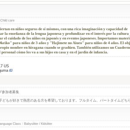
 Child care
iertan en niños seguros de sí mismos, con una rica imaginación y capacidad de
r la enseñanza de la lengua japonesa y profundizar en el interés por la cultura
ar el cuidado de los niños en japonés y en eventos japoneses. Importamos materi
keiko" para niños de 3 años y "Hajimete no Aiueo" para niños de 4 años. El obj
u propio nombre en hiragana cuando se gradúen. También utilizamos un Cuadern
personal cómo les va a sus hijos en casa y en el jardín de infancia.
17 US
oguma
プ参加者募集
子どもが好きで熱意のある方を希望しております。フルタイム、パートタイムどち
language Class
/
Babysitter / Kidsitter