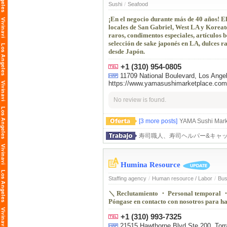
Sushi
/
Seafood
¡En el negocio durante más de 40 años! E
locales de San Gabriel, West LA y Koreato
raros, condimentos especiales, artículo
selección de sake japonés en LA, dulces ra
desde Japón.
+1 (310) 954-0805
11709 National Boulevard, Los An
https://www.yamasushimarketplace.com
No review is found.
[3 more posts]
YAMA Sushi M
寿司職人、寿司ヘルパー&キャッ
Humina Resource
Staffing agency
/
Human resource / Labor
/
Bus
＼ Reclutamiento ・ Personal temporal ・
Póngase en contacto con nosotros para ha
+1 (310) 993-7325
21515 Hawthorne Blvd Ste 200, Tor