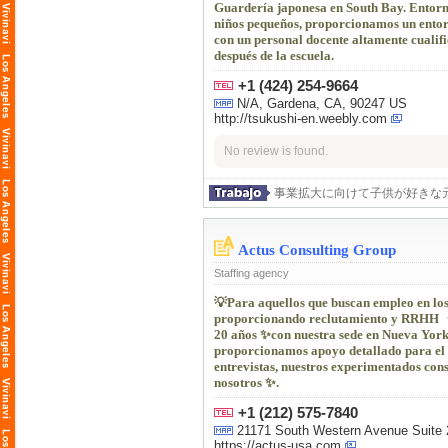
Guardería japonesa en South Bay. Entorn
niños pequeños, proporcionamos un entor
con un personal docente altamente cualifi
después de la escuela.
+1 (424) 254-9664
N/A, Gardena, CA, 90247 US
http://tsukushi-en.weebly.com
No review is found.
事業拡大に向けて子供が好きな
Actus Consulting Group
Staffing agency
💡Para aquellos que buscan empleo en lo
proporcionando reclutamiento y RRHH ・a
20 años ✨con nuestra sede en Nueva York, 
proporcionamos apoyo detallado para el 
entrevistas, nuestros experimentados cons
nosotros ✨.
+1 (212) 575-7840
21171 South Western Avenue Suite 
https://actus-usa.com