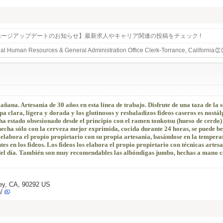
ームぺージアップデートのお知らせ】最新求人やキャリア関連の投稿をチェック !
al Human Resources & General Administration Office Clerk-Torrance, Califor
añana. Artesanía de 30 años en esta línea de trabajo. Disfrute de una taza de la
a clara, ligera y dorada y los glutinosos y resbaladizos fideos caseros es nostál
 ha estado obsesionado desde el principio con el ramen tonkotsu (hueso de cerdo)
 hecha sólo con la cerveza mejor exprimida, cocida durante 24 horas, se puede b
s elabora el propio propietario con su propia artesanía, basándose en la tempera
es en los fideos. Los fideos los elabora el propio propietario con técnicas artesa
del día. También son muy recomendables las albóndigas jumbo, hechas a mano co
Rey, CA, 90292 US
/