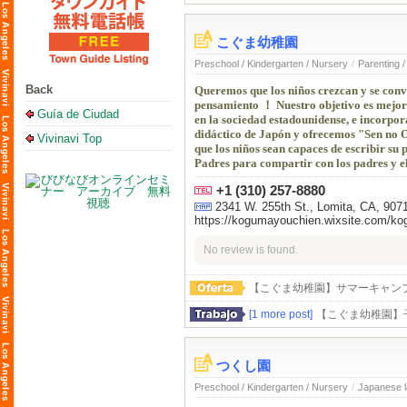
こぐま幼稚園
Preschool / Kindergarten / Nursery
/
Parenting /
Back
Queremos que los niños crezcan y se conv
pensamiento ！ Nuestro objetivo es mejora
Guía de Ciudad
en la sociedad estadounidense, e incorpor
didáctico de Japón y ofrecemos "Sen no O
Vivinavi Top
que los niños sean capaces de escribir s
Padres para compartir con los padres y el 
+1 (310) 257-8880
2341 W. 255th St., Lomita, CA, 907
https://kogumayouchien.wixsite.com/k
No review is found.
【こぐま幼稚園】サマーキャン
[1 more post]
【こぐま幼稚園】
つくし園
Preschool / Kindergarten / Nursery
/
Japanese 