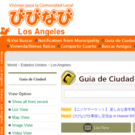
Los Angeles
World
>
Estados Unidos
>
Los Angeles
Guía de Ciudad
View Option
Show all from recent
List View
News!
【ニジヤマーケット】 楽しみな新学
News!
びびなび仕事探し交流会 in Hawaii 9/26（
Map View
Image View
List View
Video View