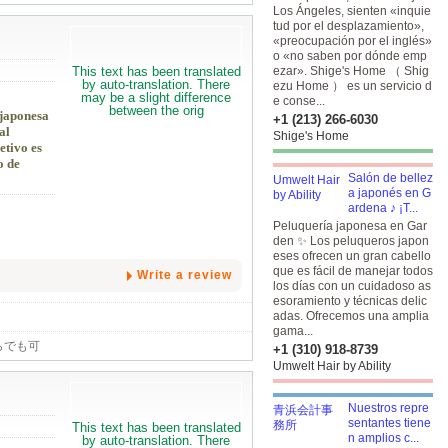
Los Ángeles, sienten «inquie
tud por el desplazamiento»,
«preocupación por el inglés»
o «no saben por dónde emp
ezar». Shige's Home （ Shig
ezu Home ） es un servicio d
e conse...
 japonesa
+1 (213) 266-6030
al
Shige's Home
etivo es
o de
Salón de bellez
a japonés en G
ardena ♪ ¡T...
Peluquería japonesa en Gar
den ✨ Los peluqueros japon
eses ofrecen un gran cabello
que es fácil de manejar todos
Write a review
los días con un cuidadoso as
esoramiento y técnicas delic
adas. Ofrecemos una amplia
gama...
らでも可
+1 (310) 918-8739
Umwelt Hair by Ability
Nuestros repre
sentantes tiene
n amplios c...