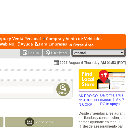
Log-in
User Panel
2026 August 6 Thursday AM 01:53 (PDT)
Da forma a tu i
magen ！ AK P
RO te apoya
！...
Desde viviendas a restaurant
es, tiendas y construcción, po
Video View
demos ayudarle en todo ！
！ desde asesoramiento par