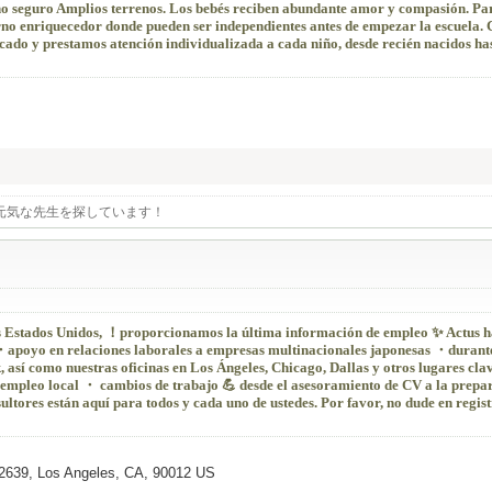
o seguro Amplios terrenos. Los bebés reciben abundante amor y compasión. Par
no enriquecedor donde pueden ser independientes antes de empezar la escuela.
cado y prestamos atención individualizada a cada niño, desde recién nacidos ha
元気な先生を探しています！
s Estados Unidos, ！proporcionamos la última información de empleo ✨ Actus h
poyo en relaciones laborales a empresas multinacionales japonesas ・durant
así como nuestras oficinas en Los Ángeles, Chicago, Dallas y otros lugares clav
empleo local ・ cambios de trabajo 💪 desde el asesoramiento de CV a la prepa
ultores están aquí para todos y cada uno de ustedes. Por favor, no dude en regis
2639, Los Angeles, CA, 90012 US