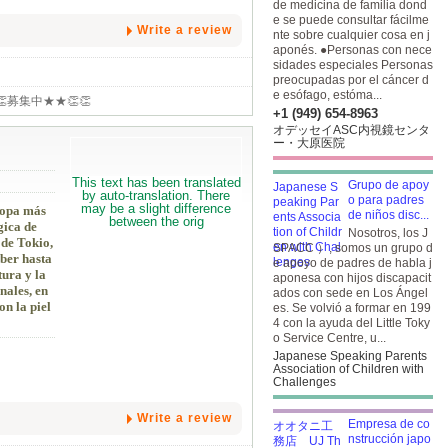
de medicina de familia dond
e se puede consultar fácilme
Write a review
nte sobre cualquier cosa en j
aponés. ●Personas con nece
sidades especiales Personas
preocupadas por el cáncer d
e esófago, estóma...
nia👏👏募集中★★👏👏
+1 (949) 654-8963
オデッセイASC内視鏡センタ
ー・大原医院
Grupo de apoy
o para padres
 sopa más
de niños disc...
gica de
Nosotros, los J
 de Tokio,
SPACC ）, somos un grupo d
eber hasta
e apoyo de padres de habla j
tura y la
aponesa con hijos discapacit
nales, en
ados con sede en Los Ángel
n la piel
es. Se volvió a formar en 199
4 con la ayuda del Little Toky
o Service Centre, u...
Japanese Speaking Parents
Association of Children with
Challenges
Write a review
Empresa de co
nstrucción japo