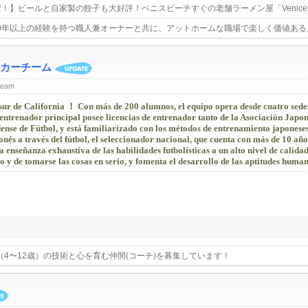
！】ビールと自家製の餃子も大好評！ベニスビーチすぐの老舗ラーメン屋「Venice R
30年以上の経験を持つ職人兼オーナーと共に、アットホームな職場で楽しく価値あ
カーチーム
team
 sur de California ！ Con más de 200 alumnos, el equipo opera desde cuatro sede
entrenador principal posee licencias de entrenador tanto de la Asociación Japo
nse de Fútbol, y está familiarizado con los métodos de entrenamiento japonese
és a través del fútbol, el seleccionador nacional, que cuenta con más de 10 año
enseñanza exhaustiva de las habilidades futbolísticas a un alto nivel de calida
 y de tomarse las cosas en serio, y fomenta el desarrollo de las aptitudes human
4〜12歳）の技術と心を育む仲間(コーチ)を募集しています！