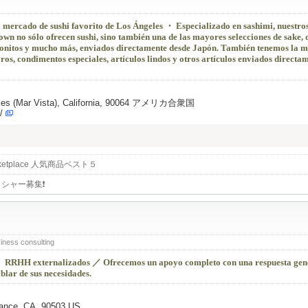
l mercado de sushi favorito de Los Ángeles ・ Especializado en sashimi, nuestros
wn no sólo ofrecen sushi, sino también una de las mayores selecciones de sake, 
s bonitos y mucho más, enviados directamente desde Japón. También tenemos la 
ros, condimentos especiales, artículos lindos y otros artículos enviados directa
geles (Mar Vista), California, 90064 アメリカ合衆国
/
arketplace 人気商品ベスト５
シャー募集❗️
iness consulting
 RRHH externalizados ／ Ofrecemos un apoyo completo con una respuesta gen
blar de sus necesidades.
rance, CA, 90503 US