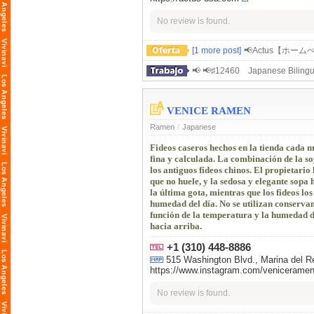
No review is found.
[1 more post]
📢Actus【ホ
📢 📢♯12460 Japanese Bilingu
VENICE RAMEN
Ramen
/
Japanese
Fideos caseros hechos en la tienda cada m
fina y calculada. La combinación de la sop
los antiguos fideos chinos. El propietario
que no huele, y la sedosa y elegante sopa
la última gota, mientras que los fideos lo
humedad del día. No se utilizan conservant
función de la temperatura y la humedad 
hacia arriba.
+1 (310) 448-8886
515 Washington Blvd., Marina del 
https://www.instagram.com/veniceramen
No review is found.