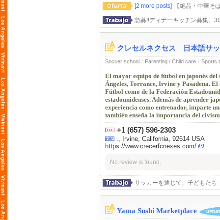
[2 more posts]
【絶品・中華そば
急募‼︎ディナーキッチン募集。
クレセルネクセス 日本語サッ
Soccer school
/
Parenting / Child care
/
Sports 
El mayor equipo de fútbol en japonés del
Ángeles, Torrance, Irvine y Pasadena. El 
Fútbol como de la Federación Estadounide
estadounidenses. Además de aprender japon
experiencia como entrenador, imparte una 
también enseña la importancia del civismo
+1 (657) 596-2303
., Irvine, California, 92614 USA
https://www.crecerfcnexes.com/
No review is found.
サッカーを通じて、子どもたち（
Yama Sushi Marketplace