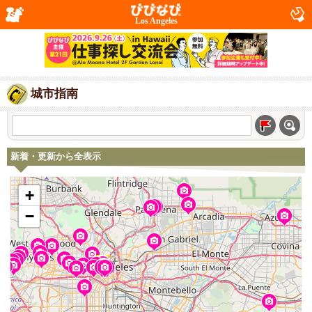
Los Angeles
城市指南
新着・更新から全表示
+
−