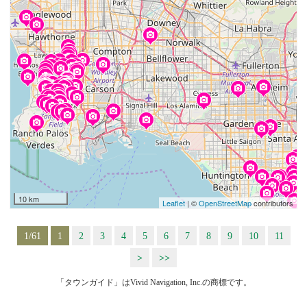
10 km
Leaflet
| ©
OpenStreetMap
contributors
1/61
1
2
3
4
5
6
7
8
9
10
11
>
>>
「タウンガイド」はVivid Navigation, Inc.の商標です。