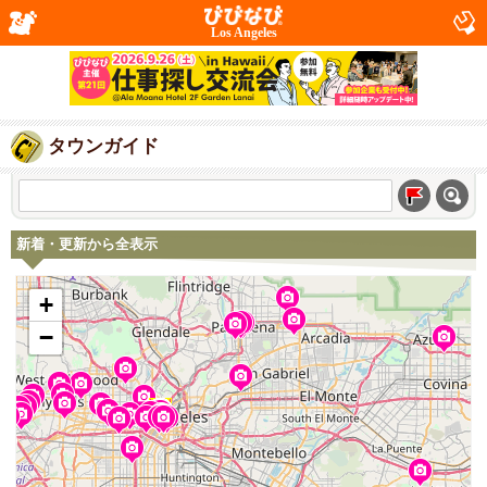
Los Angeles
タウンガイド
新着・更新から全表示
+
−