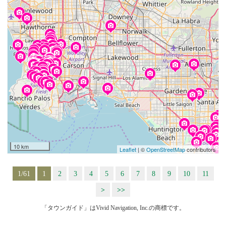
10 km
Leaflet
| ©
OpenStreetMap
contributors
1/61
1
2
3
4
5
6
7
8
9
10
11
>
>>
「タウンガイド」はVivid Navigation, Inc.の商標です。