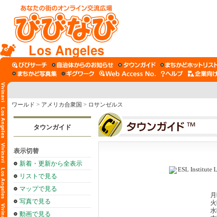
Los Angeles
ワールド
>
アメリカ合衆国
>
ロサンゼルス
タウンガイド
表示切替
新着・更新から全表示
リストで見る
マップで見る
月
写真で見る
火
水
動画で見る