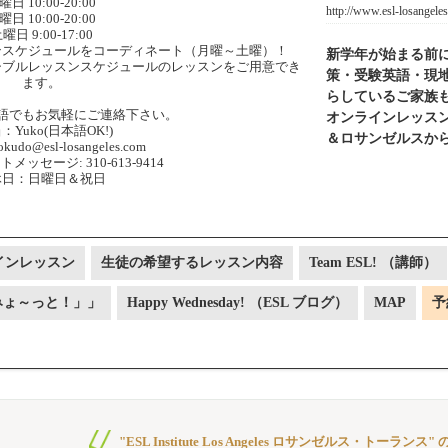
曜日 10:00-20:00
http://www.esl-losangele
曜日 10:00-20:00
曜日 9:00-17:00
ンスケジュールをコーディネート（月曜～土曜）！
新学年が始まる前に学
シブルレッスンスケジュールのレッスンをご用意でき
策・受験英語・現
ます。
らしているご家族
語でもお気軽にご連絡下さい。
オンラインレッス
：Yuko(日本語OK!)
＆ロサンゼルスか
okudo@esl-losangeles.com
メッセージ: 310-613-9414
休日：日曜日＆祝日
インレッスン
生徒の希望するレッスン内容
Team ESL! （講師）
みょ～っと！」」
Happy Wednesday! （ESL ブログ）
MAP
予
"ESL Institute Los Angeles ロサンゼルス・トーラン