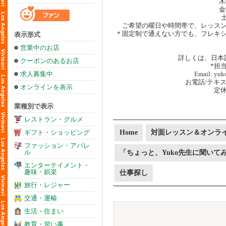
木
金
土
ご希望の曜日や時間帯で、レッス
＊固定制で通えない方でも、フレキ
表示形式
営業中のお店
詳しくは、日本
クーポンのあるお店
*担当
求人募集中
Email: yuk
お電話/テキスト
オンラインを表示
定
業種別で表示
レストラン・グルメ
ギフト・ショッピング
Home
対面レッスン＆オンラ
ファッション・アパレ
ル
「ちょっと、Yuko先生に聞いて
エンターテイメント・
趣味・娯楽
仕事探し
旅行・レジャー
交通・運輸
生活・住まい
教育・習い事