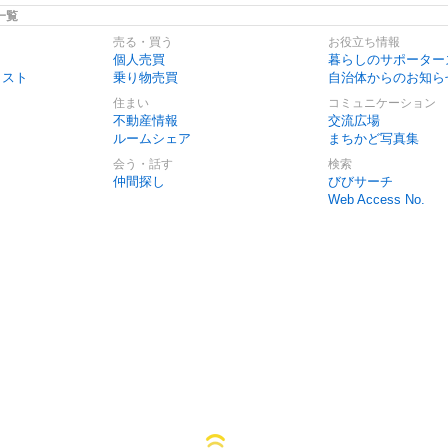
一覧
売る・買う
お役立ち情報
個人売買
暮らしのサポーター
リスト
乗り物売買
自治体からのお知ら
住まい
コミュニケーション
不動産情報
交流広場
ルームシェア
まちかど写真集
会う・話す
検索
仲間探し
びびサーチ
Web Access No.