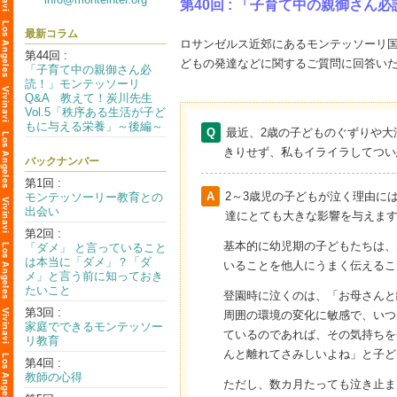
第40回 : 「子育て中の親御さん
最新コラム
ロサンゼルス近郊にあるモンテッソーリ
第44回 :
どもの発達などに関するご質問に回答い
「子育て中の親御さん必
読！」モンテッソーリ
Q&A 教えて！炭川先生
Vol.5「秩序ある生活が子ど
もに与える栄養」～後編～
Q
最近、2歳の子どものぐずりや
きりせず、私もイライラしてつい
バックナンバー
第1回 :
A
2～3歳児の子どもが泣く理由に
モンテッソーリー教育との
出会い
達にとても大きな影響を与えます
第2回 :
基本的に幼児期の子どもたちは、
「ダメ」 と言っていること
は本当に「ダメ」？「ダ
いることを他人にうまく伝えるこ
メ」と言う前に知っておき
たいこと
登園時に泣くのは、「お母さんと
第3回 :
周囲の環境の変化に敏感で、いつ
家庭でできるモンテッソー
ているのであれば、その気持ちを
リ教育
んと離れてさみしいよね」と子ど
第4回 :
教師の心得
ただし、数カ月たっても泣き止ま