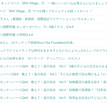
ットワーク「MIA Village」① “一緒にハッピーなお母さんになりましょう
「MIA Village」② “ママが輝くプロジェクトが続々スタート！”
コーマ・素子さん（看護師・助産師・国際認定ラクテーションコンサルタント）
リ国際学園 キンダーガーテン「5～6歳クラス」Q＆A
リ国際学園 小学部Q＆A
ichonさん（ボランティア団体Nova Vita Foundation代表）
ックでクリエイティブな時代を生きる子どもたちによりふさわしいプログラ
どもの自律を促す「ポジティブ・ディシプリン」のススメ
ンテッソーリQ&A 教えて！炭川先生 Vol.2「2歳の子どもの大泣きが止
ソーリQ&A 教えて！炭川先生 Vol.1「子どもが集団で話を聞けるよう
モンテッソーリQ&A 教えて！炭川先生 Vol.3「幼稚園児の成長を促す！
モンテッソーリQ&A 教えて！炭川先生 Vol.4「幼稚園で床掃除？『日常
モンテッソーリQ&A 教えて！炭川先生 Vol.5「秩序ある生活が子どもに