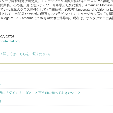
ッソーリ綜合研究所研究員。モンテッソーリ国際資格取得コース (AMS認定)
務。その後、更にモンテッソーリを学ぶために渡米。American Montessori
hool にて3－6歳児のクラス担任として7年間勤務。2003年 University of Cal
として、自閉症やその他の障害をもつ子どもたちにミュージカル“Cats”を指導。障
College of St. Catherineにて教育学の修士号取得。現在は、サ
, CA 92705
onteintel.org
いて詳しくはこちらをご覧ください。
い
本当に「ダメ」？「ダメ」と言う前に知っておきたいこと
育