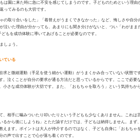
もは園に来た時に急に不安を感じてしまうのです。子どものためという理由
返ってみるのも大切です。
ゃの取り合いをした」「着替えがうまくできなかった」など、悔しさや自分
が泣いた理由が分かっても、あまりにも聞き分けがないと、つい「わがまま
子どもを成功体験に導いてあげることが必要なのです。
ましょう。
泣いている
欲求と微細運動（手足を使う細かい運動）がうまくかみ合っていない状態で
す。泣くことが自分の要求が通る方法だと思っているからです。ここで必要
。小さな成功体験が大切です。また、「おもちゃを取ろう」という気持ちか
て、相手に噛みついたり叩いたりという子どもも少なくありません。これは言
いるから後にしようね」とただ諭すだけでは、子どもは納得しません。まず
教えます。ポイントは大人が仲介するのではなく、子ども自身に「おもちゃ
分の声で出すことで心が落ち着くのです。