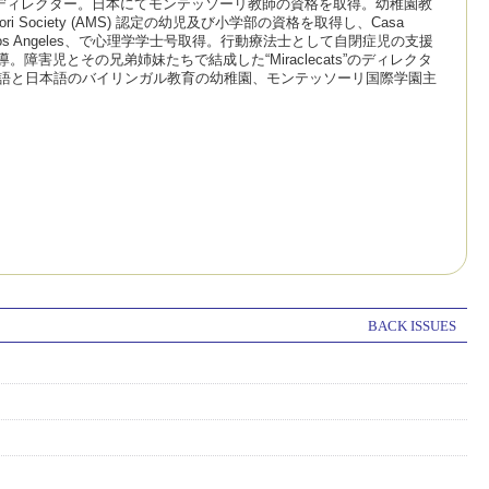
 ディレクター。日本にてモンテッソーリ教師の資格を取得。幼稚園教
 Society (AMS) 認定の幼児及び小学部の資格を取得し、Casa
ifornia Los Angeles、で心理学学士号取得。行動療法士として自閉症児の支援
害児とその兄弟姉妹たちで結成した“Miraclecats”のディレクタ
ンタアナ市に英語と日本語のバイリンガル教育の幼稚園、モンテッソーリ国際学園主
BACK ISSUES