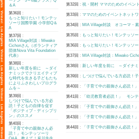
ーテン「5～6歳クラス」Q
第32回 :
祝・開村 ママのためのイベントネ
＆A
第36回 :
第33回 :
ママのためのイベントネットワーク
もっと知りたい！モンテッ
ソーリ国際学園 小学部Q＆
第34回 :
MIA Village対談 オ
A
第35回 :
もっと知りたい！モンテッソー
第37回 :
MIA Village対談：Miwako
第36回 :
もっと知りたい！モンテッソー
Cichonさん（ボランティア
団体Nova Vita Foundation
代表）
第37回 :
MIA Village対談：Miwako C
第38回 :
第38回 :
新しい年度を前に ～ダイナミ
新しい年度を前に ～ダイ
ナミックでクリエイティブ
第39回 :
しつけで悩んでいる方必読！子
な時代を生きる子どもたち
によりふさわしいプログラ
第40回 :
「子育て中の親御さん必読！」モ
ムを～
第39回 :
第41回 :
「幼児教育者必読！」 モンテッ
しつけで悩んでいる方必
読！子どもの自律を促す
第42回 :
「子育て中の親御さん必読！」
「ポジティブ・ディシプリ
ン」のススメ
第43回 :
「子育て中の親御さん必読！」
第40回 :
第44回 :
「子育て中の親御さん必読！」
「子育て中の親御さん必
読！」モンテッソーリ
Q&A 教えて！炭川先生