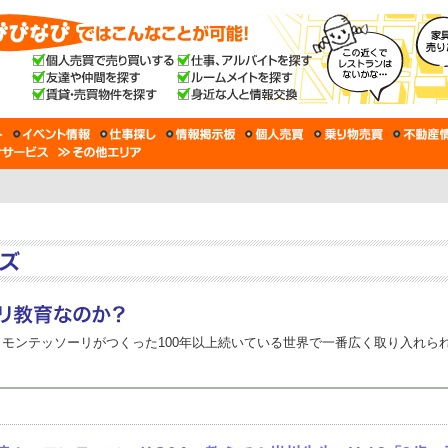
モンテッソーリがつくった100年以上続いている世界で一番広く取り入れら