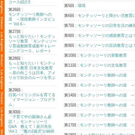
コース紹介3
第5回 :
環境
第26回 :
モンテッソーリ教師への
第6回 :
モンテッソーリと障がい児教育
道 ～現役教師インタビュ
ー Vol.6～
第7回 :
モンテッソーリの日常生活の練
第27回 :
第8回 :
モンテッソーリの感覚教育とは
もっと知りたい！モンテッ
ソーリ教育 「モンテッソー
第9回 :
モンテッソーリの言語教育とは
リ育成教師育成集中トレー
ニングコース」レポート
第10回 :
モンテッソーリの算数教育
第28回 :
もっと知りたい！モンテッ
第11回 :
モンテッソーリの文化教育
ソーリ教育 日本文化教育
～扉の向こうは日本。アメ
第12回 :
モンテッソーリ教師への道
リカで自分のルーツを学ぶ
～
第13回 :
モンテッソーリ教師への道 ～現
第29回 :
日英バイリンガルを育てる
第14回 :
モンテッソーリ教師への道 ～現
「イマージョン・プログラ
ム」
第15回 :
モンテッソーリ教師への道 ～現
第30回 :
第16回 :
モンテッソーリ教師への道 ～現
「子育て中の親御さん必
読！」モンテッソーリ
第17回 :
モンテッソーリ教師への道 ～現
Q&A 教えて！炭川先生
Vol.1 「“魔の2歳児”が納得
第18回 :
もっと知りたい！モンテッソー