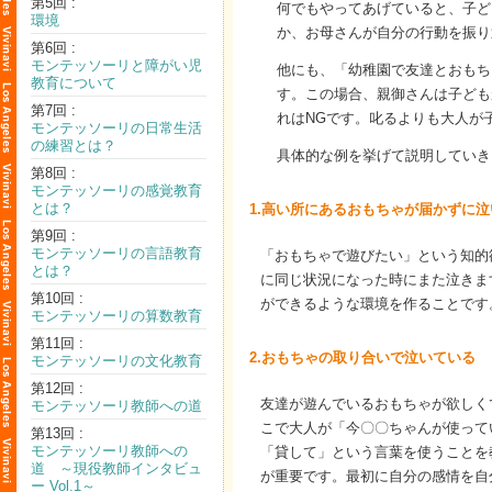
第5回 :
何でもやってあげていると、子ど
環境
か、お母さんが自分の行動を振り
第6回 :
モンテッソーリと障がい児
他にも、「幼稚園で友達とおもち
教育について
す。この場合、親御さんは子ども
第7回 :
れはNGです。叱るよりも大人が
モンテッソーリの日常生活
の練習とは？
具体的な例を挙げて説明していき
第8回 :
モンテッソーリの感覚教育
とは？
1.高い所にあるおもちゃが届かずに
第9回 :
モンテッソーリの言語教育
「おもちゃで遊びたい」という知的
とは？
に同じ状況になった時にまた泣きま
第10回 :
ができるような環境を作ることです
モンテッソーリの算数教育
第11回 :
2.おもちゃの取り合いで泣いている
モンテッソーリの文化教育
第12回 :
友達が遊んでいるおもちゃが欲しく
モンテッソーリ教師への道
こで大人が「今〇〇ちゃんが使って
第13回 :
モンテッソーリ教師への
「貸して」という言葉を使うことを
道 ～現役教師インタビュ
が重要です。最初に自分の感情を自
ー Vol.1～