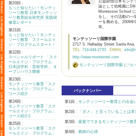
公益財団日本モンテ
第20回 :
諭として幼稚園に5年間勤
もっと知りたい！モンテッ
Montessori Sc
ソーリ教育 日本モンテッソ
をし、その活動の一環
ーリ教育綜合研究所 実践研
ーを務める。2009年
修室レポート
宰。
第21回 :
もっと知りたい！モンテッ
モンテッソーリ国際学園
ソーリ教育 スクールエイ
2717 S. Halladay Street Santa Ana
ジ・プログラムスタート！
TEL:
714-444-2733
EMAIL:
info@m
第22回 :
スぺシャルリポート 「スク
http://www.monteintel.com
ールエイジ・プログラム
モンテッソーリ国際学園 につ
日本語学科・芸術学科」 オ
ープンハウス開催
第23回 :
モンテッソーリ教育「スク
ールエイジ・プログラム」
バックナンバー
コース紹介
第24回 :
第1回 :
モンテッソーリー教育との出会
モンテッソーリ教育「スク
ールエイジ・プログラム」
第2回 :
「ダメ」 と言っていることは
コース紹介2
第3回 :
家庭でできるモンテッソーリ教
第25回 :
モンテッソーリ教育「スク
第4回 :
教師の心得
ールエイジ・プログラム」