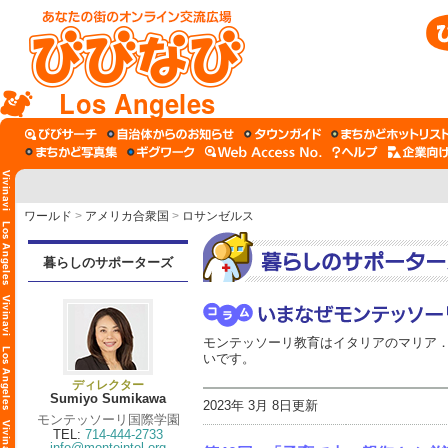
Los Angeles
ワールド
>
アメリカ合衆国
>
ロサンゼルス
暮らしのサポーターズ
モンテッソーリ教育はイタリアのマリア．
いです。
ディレクター
Sumiyo Sumikawa
2023年 3月 8日更新
モンテッソーリ国際学園
TEL:
714-444-2733
info@monteintel.org