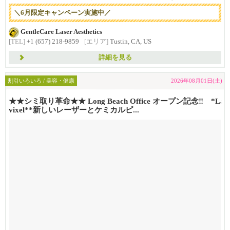
＼6月限定キャンペーン実施中／
GentleCare Laser Aesthetics
[TEL]
+1 (657) 218-9859
[エリア]
Tustin, CA, US
詳細を見る
割引いろいろ / 美容・健康
2026年08月01日(土)
★★シミ取り革命★★ Long Beach Office オープン記念‼ *La
vixel**新しいレーザーとケミカルピ...