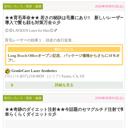
割引いろいろ / 美容・健康
2026年08月01日(土)
★★育毛革命★★ 若さの秘訣は毛量にあり‼ 新しいレーザー
導入で髪も顔も対策万全☆彡
😊😍LAVIEEN Laser for Hair😊💕
育毛レーザーの効果１．頭皮の血行促進
...
割引いろいろ
Long Beach Officeオープン記念、パッケージ価格からさらに10％オ
フ!...
GentleCare Laser Aesthetics
[TEL]
+1 (657) 218-9859
[エリア]
Tustin, CA, US
詳細を見る
割引いろいろ / 美容・健康
2026年08月01日(土)
★★奇跡のダイエット注射★★今話題のセマグルチド注射で簡
単らくらくダイエット☆彡