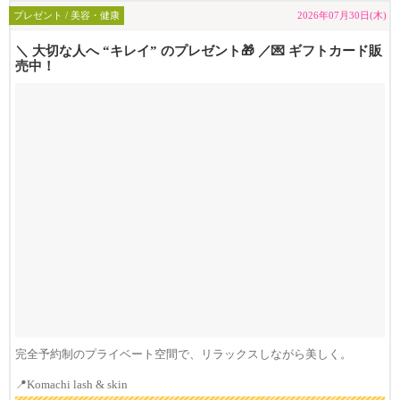
プレゼント / 美容・健康
2026年07月30日(木)
＼ 大切な人へ “キレイ” のプレゼント🎁 ／💌 ギフトカード販
売中！
完全予約制のプライベート空間で、リラックスしながら美しく。
📍Komachi lash & skin