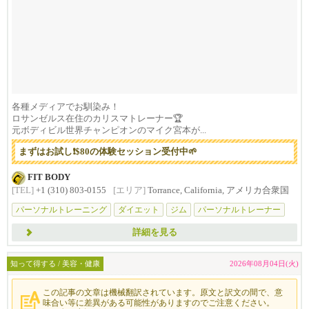
各種メディアでお馴染み！
ロサンゼルス在住のカリスマトレーナー🏆
元ボディビル世界チャンピオンのマイク宮本が...
まずはお試し❗️$80の体験セッション受付中🌱
FIT BODY
[TEL]
+1 (310) 803-0155
[エリア]
Torrance, California, アメリカ合衆国
パーソナルトレーニング
ダイエット
ジム
パーソナルトレーナー
マイ
詳細を見る
知って得する / 美容・健康
2026年08月04日(火)
この記事の文章は機械翻訳されています。原文と訳文の間で、意
味合い等に差異がある可能性がありますのでご注意ください。