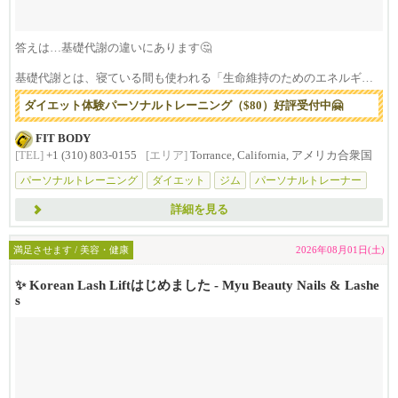
答えは…基礎代謝の違いにあります🤔
基礎代謝とは、寝ている間も使われる「生命維持のためのエネルギー
消費」🔥...
ダイエット体験パーソナルトレーニング（$80）好評受付中🤗
FIT BODY
[TEL]
+1 (310) 803-0155
[エリア]
Torrance, California, アメリカ合衆国
パーソナルトレーニング
ダイエット
ジム
パーソナルトレーナー
マイ
詳細を見る
満足させます / 美容・健康
2026年08月01日(土)
✨ Korean Lash Liftはじめました - Myu Beauty Nails & Lashe
s