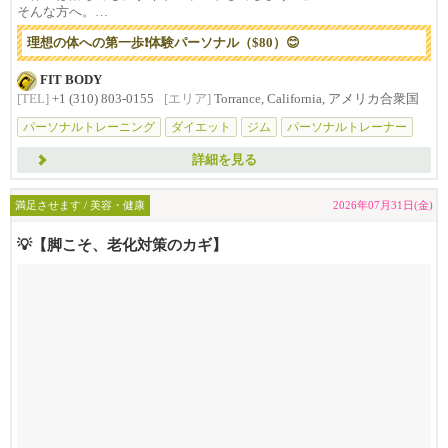
そんな方へ。
...
理想の体への第一歩❗️体験パーソナル（$80）😊
FIT BODY
[TEL]
+1 (310) 803-0155
[エリア]
Torrance, California, アメリカ合衆国
パーソナルトレーニング
ダイエット
ジム
パーソナルトレーナー
マイ
詳細を見る
満足させます / 美容・健康
2026年07月31日(金)
💡【脚こそ、老化対策のカギ】