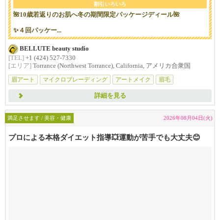
割引いろいろ
🌺10歳若返りのお肌へ冬の期間限定パッケージディール🌺
✨４回パッケー...
BELLUTE beauty studio
[TEL]
+1 (424) 527-7330
[エリア]
Torrance (Northwest Torrance), California, アメリカ合衆国
眉アート
マイクロブレーディング
アートメイク
眉毛
アイライン
詳細を見る
満足させます / 美容・健康
2026年08月04日(火)
プロによる本格ダイエット指導💥運動が苦手でも大丈夫😊