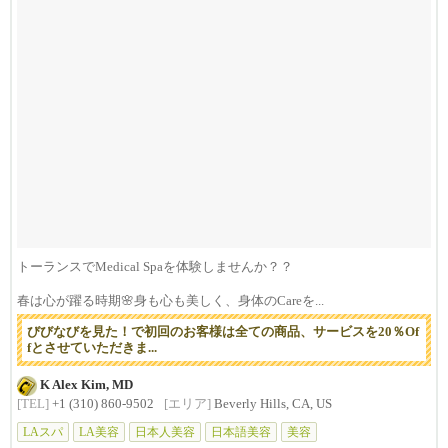
トーランスでMedical Spaを体験しませんか？？
春は心が躍る時期🌸身も心も美しく、身体のCareを...
びびなびを見た！で初回のお客様は全ての商品、サービスを20％Of
fとさせていただきま...
K Alex Kim, MD
[TEL]
+1 (310) 860-9502
[エリア]
Beverly Hills, CA, US
LAスパ
LA美容
日本人美容
日本語美容
美容