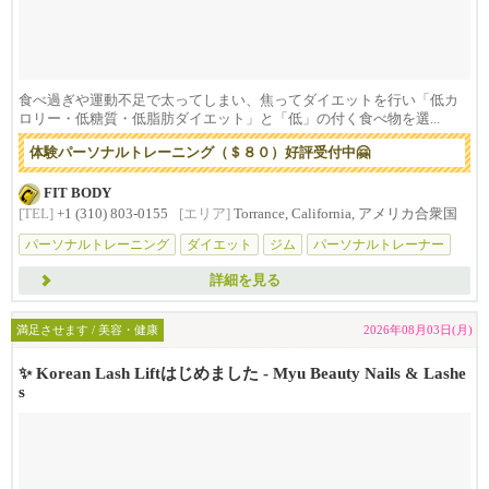
食べ過ぎや運動不足で太ってしまい、焦ってダイエットを行い「低カ
ロリー・低糖質・低脂肪ダイエット」と「低」の付く食べ物を選...
体験パーソナルトレーニング（＄８０）好評受付中🤗
FIT BODY
[TEL]
+1 (310) 803-0155
[エリア]
Torrance, California, アメリカ合衆国
パーソナルトレーニング
ダイエット
ジム
パーソナルトレーナー
マイ
詳細を見る
満足させます / 美容・健康
2026年08月03日(月)
✨ Korean Lash Liftはじめました - Myu Beauty Nails & Lashe
s