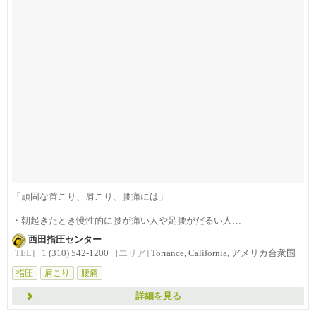
「頑固な首こり、肩こり、腰痛には」
・朝起きたとき慢性的に腰が痛い人や足腰がだるい人
・頭痛、首の痛...
西田指圧センター
[TEL]
+1 (310) 542-1200
[エリア]
Torrance, California, アメリカ合衆国
指圧
肩こり
腰痛
詳細を見る