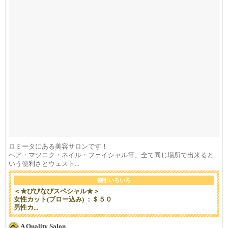
ロミータにある美容サロンです！
ヘア・マツエク・ネイル・フェイシャル等、全て同じ場所で出来ると
いう便利さとウェスト...
割引いろいろ
＜★びびなびスペシャル★＞
女性カット(ブロー込み) ：＄５０
男性カ...
A Quality Salon