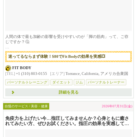
人間の体で最も加齢の影響を受けやすいのが「脚の筋肉」って、ご存
じですか？🤔
実は30歳から80歳までの間に...
迷ってるならまず体験！$80でFit Bodyの効果を実感💥
FIT BODY
[TEL]
+1 (310) 803-0155
[エリア]
Torrance, California, アメリカ合衆国
パーソナルトレーニング
ダイエット
ジム
パーソナルトレーナー
マイ
詳細を見る
自慢のサービス / 美容・健康
2026年07月31日(金)
免疫力を上げたい今…指圧してみませんか？心身ともに癒さ
れてみたい方、ぜひお試ください。指圧の効果を実感してく
ださい！