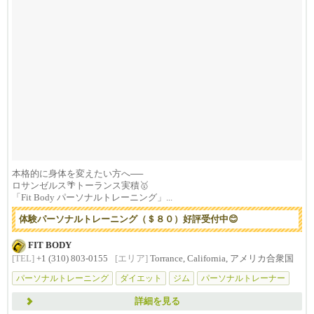
本格的に身体を変えたい方へ──
ロサンゼルス🌴トーランス実積🥇
「Fit Body パーソナルトレーニング」...
体験パーソナルトレーニング（＄８０）好評受付中😊
FIT BODY
[TEL]
+1 (310) 803-0155
[エリア]
Torrance, California, アメリカ合衆国
パーソナルトレーニング
ダイエット
ジム
パーソナルトレーナー
マイ
詳細を見る