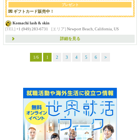
プレゼント
💌 ギフトカード販売中！
Komachi lash & skin
[TEL]
+1 (949) 283-6731
[エリア]
Newport Beach, California, US
詳細を見る
1/6
1
2
3
4
5
6
>