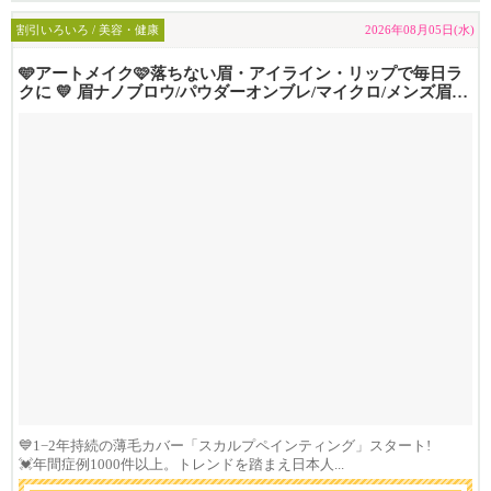
割引いろいろ / 美容・健康
2026年08月05日(水)
🩵アートメイク🩷落ちない眉・アイライン・リップで毎日ラ
クに 💛 眉ナノブロウ/パウダーオンブレ/マイクロ/メンズ眉💚
リッ...
💙1−2年持続の薄毛カバー「スカルプペインティング」スタート!
💓年間症例1000件以上。トレンドを踏まえ日本人...