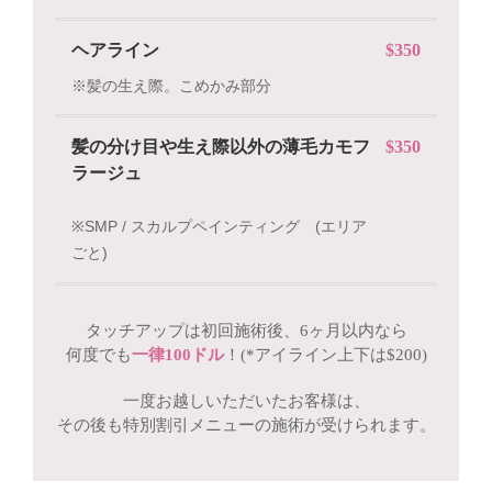
ヘアライン
$350
※髪の生え際。こめかみ部分
髪の分け目や生え際以外の薄毛カモフ
$350
ラージュ
※SMP / スカルプペインティング (エリア
ごと)
タッチアップは初回施術後、6ヶ月以内なら
何度でも
一律100ドル
！(*アイライン上下は$200)
一度お越しいただいたお客様は、
その後も特別割引メニューの施術が受けられます。