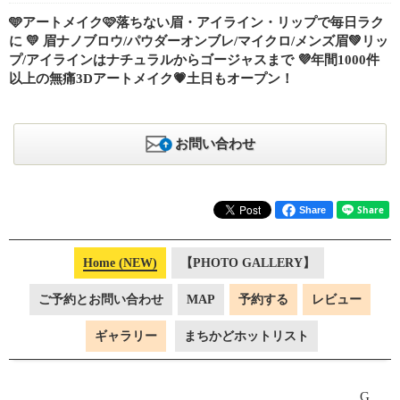
🩵アートメイク🩷落ちない眉・アイライン・リップで毎日ラク
に 💛 眉ナノブロウ/パウダーオンブレ/マイクロ/メンズ眉💚リッ
プ/アイラインはナチュラルからゴージャスまで 💜年間1000件
以上の無痛3Dアートメイク💗土日もオープン！
お問い合わせ
Share
Home (NEW)
【PHOTO GALLERY】
ご予約とお問い合わせ
MAP
予約する
レビュー
ギャラリー
まちかどホットリスト
G