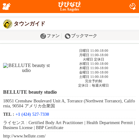
Los Angeles
タウンガイド
ファン
ブックマーク
日曜日 11:00-18:00
月曜日 11:00-18:00
火曜日 定休日
水曜日 11:00-18:00
木曜日 11:00-18:00
金曜日 11:00-18:00
土曜日 11:00-18:00
完全予約制
定休日：毎週火曜日
BELLUTE beauty studio
18051 Crenshaw Boulevard Unit A, Torrance (Northwest Torrance), Califo
rnia, 90504 アメリカ合衆国
TEL :
+1 (424) 527-7330
ライセンス :
Certified Body Art Practitioner | Health Department Permit |
Business License | BBP Certificate
http://www.bellute.com/