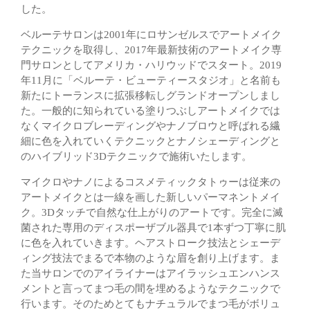
した。
ベルーテサロンは2001年にロサンゼルスでアートメイク
テクニックを取得し、2017年最新技術のアートメイク専
門サロンとしてアメリカ・ハリウッドでスタート。2019
年11月に「ベルーテ・ビューティースタジオ」と名前も
新たにトーランスに拡張移転しグランドオープンしまし
た。一般的に知られている塗りつぶしアートメイクでは
なくマイクロブレーディングやナノブロウと呼ばれる繊
細に色を入れていくテクニックとナノシェーディングと
のハイブリッド3Dテクニックで施術いたします。
マイクロやナノによるコスメティックタトゥーは従来の
アートメイクとは一線を画した新しいパーマネントメイ
ク。3Dタッチで自然な仕上がりのアートです。完全に滅
菌された専用のディスポーザブル器具で1本ずつ丁寧に肌
に色を入れていきます。ヘアストローク技法とシェーデ
ィング技法でまるで本物のような眉を創り上げます。ま
た当サロンでのアイライナーはアイラッシュエンハンス
メントと言ってまつ毛の間を埋めるようなテクニックで
行います。そのためとてもナチュラルでまつ毛がボリュ