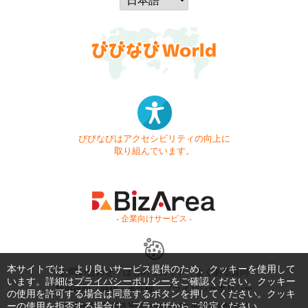
びびなびはアクセシビリティの向上に
取り組んでいます。
- 企業向けサービス -
本サイトでは、より良いサービス提供のため、クッキーを使用して
お問い合わせ
はじめてガイド
よくある質問
います。詳細は
プライバシーポリシー
をご確認ください。クッキー
利用規約
商標・著作権
プライバシーポリシー
の使用を許可する場合は同意するボタンを押してください。クッキ
Copyright © 1999-2026 Vivid Navigation, Inc. All Rights Reserved.
ーの使用を拒否する場合は、ブラウザからご設定ください。