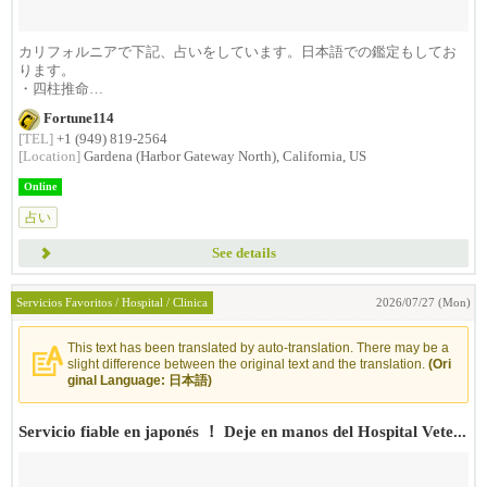
カリフォルニアで下記、占いをしています。日本語での鑑定もしてお
ります。
・四柱推命
・運命学
Fortune114
・東洋占...
[TEL]
+1 (949) 819-2564
[Location]
Gardena (Harbor Gateway North), California, US
Online
占い
See details
Servicios Favoritos / Hospital / Clinica
2026/07/27 (Mon)
This text has been translated by auto-translation. There may be a
slight difference between the original text and the translation.
(Ori
ginal Language: 日本語)
Servicio fiable en japonés ！ Deje en manos del Hospital Vete...