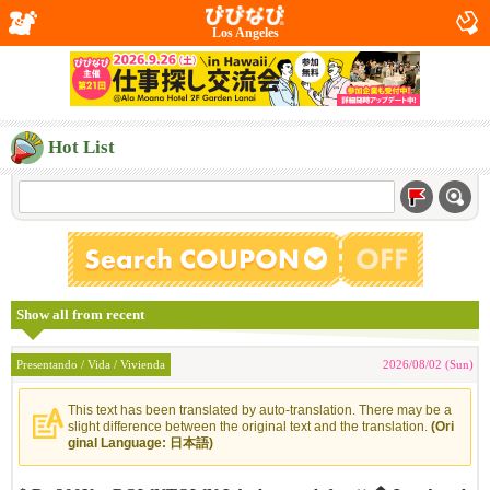
Los Angeles
Hot List
Show all from recent
Presentando / Vida / Vivienda
2026/08/02 (Sun)
This text has been translated by auto-translation. There may be a
slight difference between the original text and the translation.
(Ori
ginal Language: 日本語)