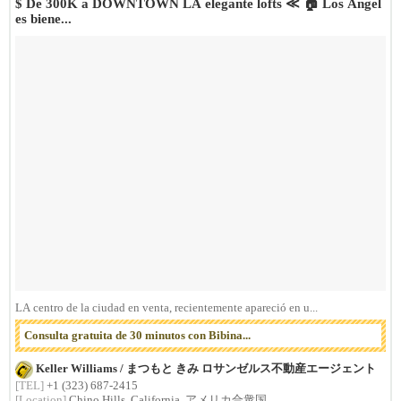
$ De 300K a DOWNTOWN LA elegante lofts ≪ 🏠 Los Angel
es biene...
LA centro de la ciudad en venta, recientemente apareció en u...
Consulta gratuita de 30 minutos con Bibina...
Keller Williams / まつもと きみ ロサンゼルス不動産エージェント
[TEL]
+1 (323) 687-2415
[Location]
Chino Hills, California, アメリカ合衆国