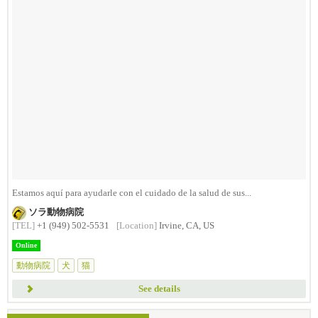
Estamos aquí para ayudarle con el cuidado de la salud de sus...
ソラ動物病院
[TEL]
+1 (949) 502-5531
[Location]
Irvine, CA, US
Online
動物病院
犬
猫
See details