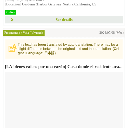
[Location]
Gardena (Harbor Gateway North), California, US
Online
See details
Presentando / Vida / Vivienda
2026/07/08 (Wed)
This text has been translated by auto-translation. There may be a
slight difference between the original text and the translation.
(Ori
ginal Language: 日本語)
[LA bienes raíces por una razón] Casa donde el residente aca...