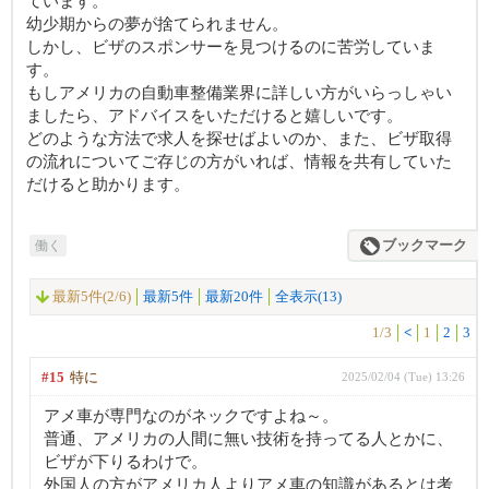
ています。
幼少期からの夢が捨てられません。
しかし、ビザのスポンサーを見つけるのに苦労していま
す。
もしアメリカの自動車整備業界に詳しい方がいらっしゃい
ましたら、アドバイスをいただけると嬉しいです。
どのような方法で求人を探せばよいのか、また、ビザ取得
の流れについてご存じの方がいれば、情報を共有していた
だけると助かります。
働く
ブックマーク
最新5件(2/6)
最新5件
最新20件
全表示(13)
1/3
<
1
2
3
#15
特に
2025/02/04 (Tue) 13:26
アメ車が専門なのがネックですよね～。
普通、アメリカの人間に無い技術を持ってる人とかに、
ビザが下りるわけで。
外国人の方がアメリカ人よりアメ車の知識があるとは考