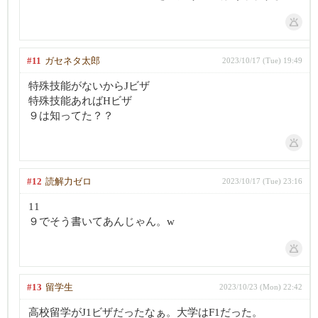
#11
ガセネタ太郎
2023/10/17 (Tue) 19:49
特殊技能がないからJビザ
特殊技能あればHビザ
９は知ってた？？
#12
読解力ゼロ
2023/10/17 (Tue) 23:16
11
９でそう書いてあんじゃん。w
#13
留学生
2023/10/23 (Mon) 22:42
高校留学がJ1ビザだったなぁ。大学はF1だった。