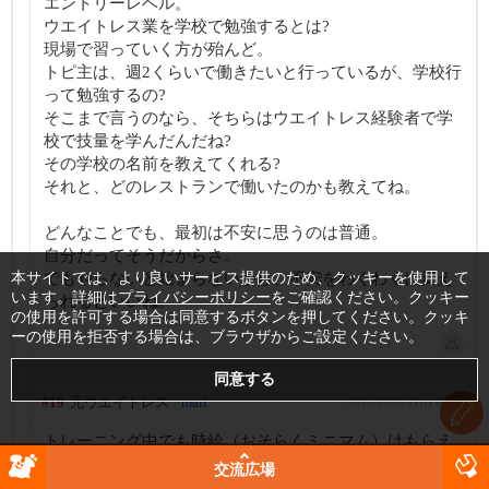
エントリーレベル。
ウエイトレス業を学校で勉強するとは?
現場で習っていく方が殆んど。
トピ主は、週2くらいで働きたいと行っているが、学校行
って勉強するの?
そこまで言うのなら、そちらはウエイトレス経験者で学
校で技量を学んだんだね?
その学校の名前を教えてくれる?
それと、どのレストランで働いたのかも教えてね。
どんなことでも、最初は不安に思うのは普通。
自分だってそうだからさ。
本サイトでは、より良いサービス提供のため、クッキーを使用して
でもやらないと始まらないから、不安をわくわくに変え
います。詳細は
プライバシーポリシー
をご確認ください。クッキー
られるといいね。
の使用を許可する場合は同意するボタンを押してください。クッキ
ーの使用を拒否する場合は、ブラウザからご設定ください。
#19
元ウエイトレス
mail
2022/09/02 (Fri) 09:19
トレーニング中でも時給（おそらくミニマム）はもらえ
ますよ。最初はチップなしで、能力に従い、徐々にチッ
交流広場
プの％が増えていく感じだと思います。これは大抵の場