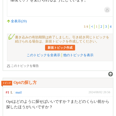
環境でケアを受けられるようにしています。
全表示(20)
1/4
<
1
2
3
4
書き込みの有効期限は終了しました。引き続き同じトピックを
続けられる場合は、新規トピックを作成してください。
新規トピック作成
このトピックを全表示
他のトピックを表示
このトピックを報告
Optの探し方
トピック
#1
L
mail
2024/08/02 20:56
Optはどのように探せばいいですか？またどのくらい前から
探したほうがいいですか？