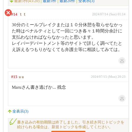
最新5件(43/20)
最新5件
最新20件
全表示(3)
#14
ｔｔ
2024/07/14 (Sun) 01:14
30分のミールブレイクまたは１０分休憩を取らせなかっ
た時はペナルティとして一回につき各々１時間分余計に
支払わなければならなかったと思います。
レイバーデパートメント等のサイトで詳しく調べてたと
え訴えるつもりがなくても弁護士等に相談してみては。
#15
u u
2024/07/15 (Mon) 20:23
Maruさん書き逃げか... 残念
全表示(3)
書き込みの有効期限は終了しました。引き続き同じトピックを
続けられる場合は、新規トピックを作成してください。