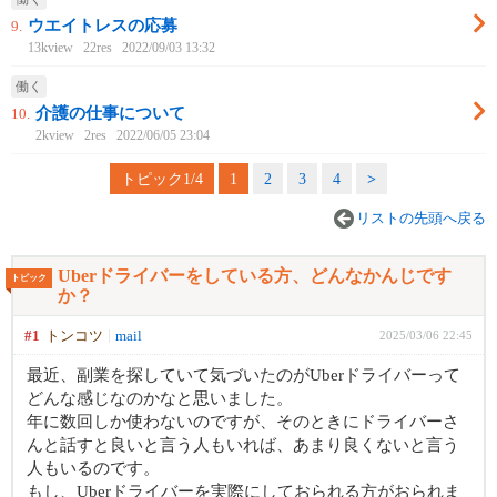
ウエイトレスの応募
9.
13kview
22res
2022/09/03 13:32
働く
介護の仕事について
10.
2kview
2res
2022/06/05 23:04
トピック1/4
1
2
3
4
>
リストの先頭へ戻る
Uberドライバーをしている方、どんなかんじです
トピック
か？
#1
トンコツ
mail
2025/03/06 22:45
最近、副業を探していて気づいたのがUberドライバーって
どんな感じなのかなと思いました。
年に数回しか使わないのですが、そのときにドライバーさ
んと話すと良いと言う人もいれば、あまり良くないと言う
人もいるのです。
もし、Uberドライバーを実際にしておられる方がおられま