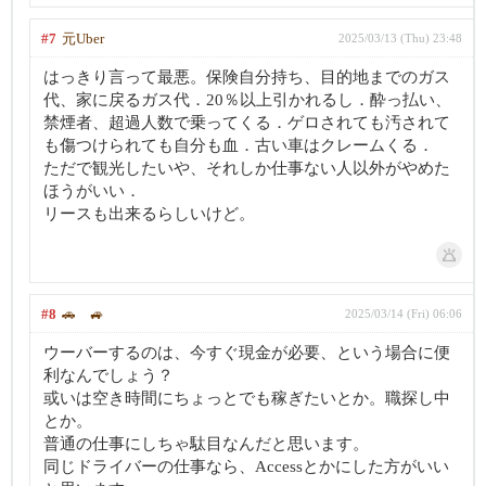
#7
元Uber
2025/03/13 (Thu) 23:48
はっきり言って最悪。保険自分持ち、目的地までのガス
代、家に戻るガス代．20％以上引かれるし．酔っ払い、
禁煙者、超過人数で乗ってくる．ゲロされても汚されて
も傷つけられても自分も血．古い車はクレームくる．
ただで観光したいや、それしか仕事ない人以外がやめた
ほうがいい．
リースも出来るらしいけど。
#8
🚗 🚙
2025/03/14 (Fri) 06:06
ウーバーするのは、今すぐ現金が必要、という場合に便
利なんでしょう？
或いは空き時間にちょっとでも稼ぎたいとか。職探し中
とか。
普通の仕事にしちゃ駄目なんだと思います。
同じドライバーの仕事なら、Accessとかにした方がいい