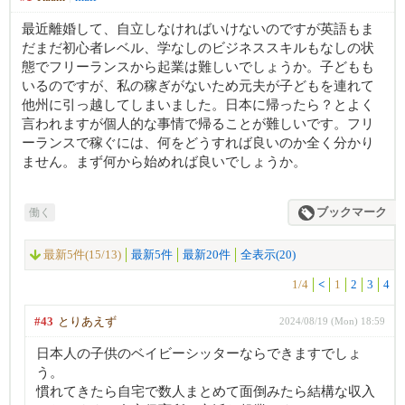
最近離婚して、自立しなければいけないのですが英語もま
だまだ初心者レベル、学なしのビジネススキルもなしの状
態でフリーランスから起業は難しいでしょうか。子どもも
いるのですが、私の稼ぎがないため元夫が子どもを連れて
他州に引っ越してしまいました。日本に帰ったら？とよく
言われますが個人的な事情で帰ることが難しいです。フリ
ーランスで稼ぐには、何をどうすれば良いのか全く分かり
ません。まず何から始めれば良いでしょうか。
働く
ブックマーク
最新5件(15/13)
最新5件
最新20件
全表示(20)
1/4
<
1
2
3
4
#43
とりあえず
2024/08/19 (Mon) 18:59
日本人の子供のベイビーシッターならできますでしょ
う。
慣れてきたら自宅で数人まとめて面倒みたら結構な収入