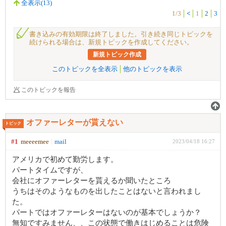
全表示(13)
1/3
<
1
2
3
書き込みの有効期限は終了しました。引き続き同じトピックを
続けられる場合は、新規トピックを作成してください。
新規トピック作成
このトピックを全表示
他のトピックを表示
このトピックを報告
オファーレターが貰えない
トピック
#1
meeeemee
mail
2023/04/18 16:27
アメリカで初めて勤労します。
パートタイムですが、
会社にオファーレターを貰えるか聞いたところ
うちはそのようなものを出したことはないと言われまし
た。
パートではオファーレターはないのが基本でしょうか？
無知ですみません、、この状態で働きはじめることは危険