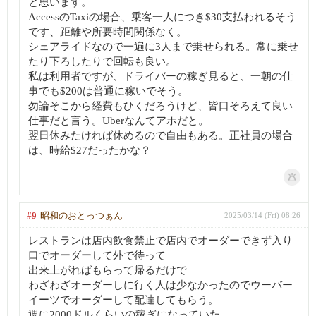
と思います。
AccessのTaxiの場合、乗客一人につき$30支払われるそう
です、距離や所要時間関係なく。
シェアライドなので一遍に3人まで乗せられる。常に乗せ
たり下ろしたりで回転も良い。
私は利用者ですが、ドライバーの稼ぎ見ると、一朝の仕
事でも$200は普通に稼いでそう。
勿論そこから経費もひくだろうけど、皆口そろえて良い
仕事だと言う。Uberなんてアホだと。
翌日休みたければ休めるので自由もある。正社員の場合
は、時給$27だったかな？
#9
昭和のおとっつぁん
2025/03/14 (Fri) 08:26
レストランは店内飲食禁止で店内でオーダーできず入り
口でオーダーして外で待って
出来上がればもらって帰るだけで
わざわざオーダーしに行く人は少なかったのでウーバー
イーツでオーダーして配達してもらう。
週に2000ドルくらいの稼ぎになっていた。