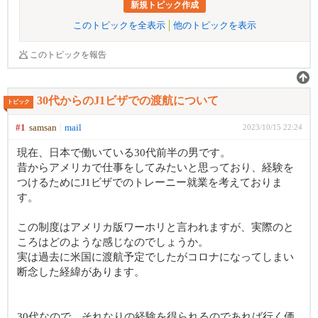
新規トピック作成
このトピックを全表示
他のトピックを表示
このトピックを報告
30代からのJ1ビザでの渡航について
トピック
#1
samsan
mail
2023/10/15 22:24
現在、日本で働いている30代前半の男です。
昔からアメリカで仕事をしてみたいと思っており、経験を
つけるためにJ1ビザでのトレーニー就業を考えておりま
す。
この制度はアメリカ版ワーホリと言われますが、実際のと
ころはどのような感じなのでしょうか。
実は過去に米国に渡航予定でしたがコロナになってしまい
断念した経緯があります。
30代なので、それなりの経験を得られるのであれば行く価