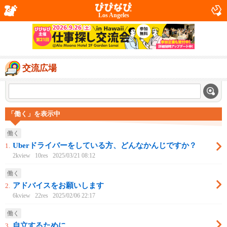
Los Angeles
交流広場
「働く」を表示中
働く
Uberドライバーをしている方、どんなかんじですか？
1.
2kview
10res
2025/03/21 08:12
働く
アドバイスをお願いします
2.
6kview
22res
2025/02/06 22:17
働く
自立するために、、、
3.