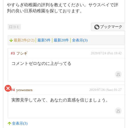
やすらぎ幼稚園の評判を教えてください。サウスベイで評
判の良い日系幼稚園を探しております。
口コミ
ブックマーク
最新2件(2/2)
最新5件
最新20件
全表示(3)
#3
フシギ
2020/07/24 (Fri) 19:42
コメントゼロなのに上がってる
#4
yeswomen
2020/07/26 (Sun) 01:27
実際見学してみて、あなたの直感を信じましょう。
全表示(3)