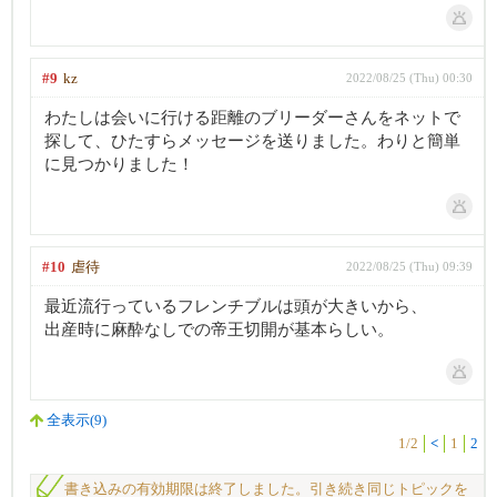
#9
kz
2022/08/25 (Thu) 00:30
わたしは会いに行ける距離のブリーダーさんをネットで
探して、ひたすらメッセージを送りました。わりと簡単
に見つかりました！
#10
虐待
2022/08/25 (Thu) 09:39
最近流行っているフレンチブルは頭が大きいから、
出産時に麻酔なしでの帝王切開が基本らしい。
全表示(9)
1/2
<
1
2
書き込みの有効期限は終了しました。引き続き同じトピックを