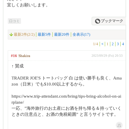
宜しくお願いします。
口コミ
ブックマーク
最新2件(2/2)
最新5件
最新20件
全表示(17)
1/4
<
1
2
3
4
#16
Shakira
2023/09/29 (Fri) 20:53
↑ 賛成
TRADER JOE'S トートバッグ 白 は使い勝手も良く、Ama
zon（日米）でも$10.00以上するから。
https://www.trip-attendant.com/bring/tips-bring-alcohol-on-ai
rplane/
一応、”海外旅行のお土産にお酒を持ち帰る＆持っていく
ときの注意点と、お酒の免税範囲” と言うサイトです。