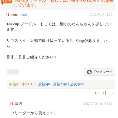
Tea cup プードル もしくは、極小のわんちゃんを探
トピック
しています。
#1
amie
mail
2022/07/15 12:29
Tea cup プードル もしくは、極小のわんちゃんを探してい
ます。
サウスベイ 近郊で取り扱っているPet Shopがありました
ら、
是非、是非ご紹介ください！
口コミ
ブックマーク
最新5件(11/15)
最新5件
最新20件
全表示(9)
1/2
<
1
2
#6
親切
2022/07/16 (Sat) 06:51
ブリーダーから買えます。