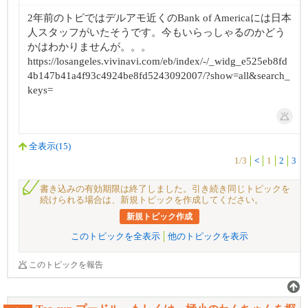
2年前のトピではデルアモ近くのBank of Americaには日本
人スタッフがいたそうです。今もいらっしゃるのかどう
かはわかりませんが。。。
https://losangeles.vivinavi.com/eb/index/-/_widg_e525eb8fd
4b147b41a4f93c4924be8fd5243092007/?show=all&search_
keys=
全表示(15)
1/3
<
1
2
3
書き込みの有効期限は終了しました。引き続き同じトピックを
続けられる場合は、新規トピックを作成してください。
新規トピック作成
このトピックを全表示
他のトピックを表示
このトピックを報告