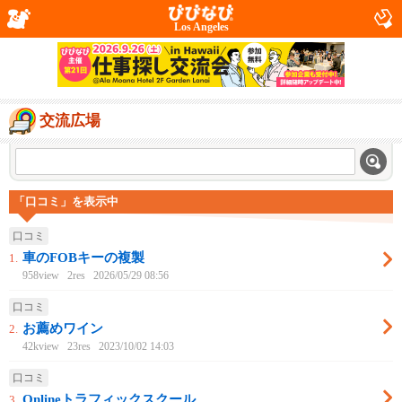
Los Angeles
交流広場
「口コミ」を表示中
口コミ
車のFOBキーの複製
1.
958view
2res
2026/05/29 08:56
口コミ
お薦めワイン
2.
42kview
23res
2023/10/02 14:03
口コミ
Onlineトラフィックスクール
3.