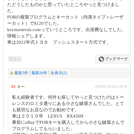
たどうしたものかと思っていたところやっと見つけまし
た。
FOBの複製プログラムとキーカット（内溝タイプ＝レーザ
ーカット）で$120でした。
keymastersla.comっていうところです。出張費なしでした。
情報シェアします。
車は2022年式トヨタ プッシュスタート方式です。
口コミ
ブックマーク
最新5件
最新20件
全表示(2)
#2
キー
2026/05/29 (Fri) 08:56
私も経験者です。何件も探してやっと見つけたのはトー
レンスのロミタ通りにある小さな鍵屋さんでした。とて
も親切なお店なのでお勧めです。
車は２０１０年 LEXUS RX450H
事前にeBayでFOBキーを購入してから小さな鍵屋さんで
プログラムしてもらいました。