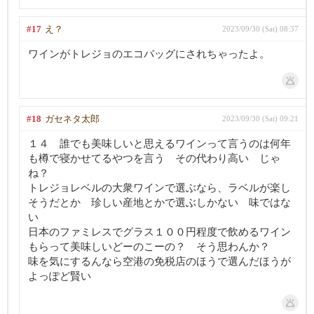
#17
え？
2023/09/30 (Sat) 08:37
ワインがトレジョのエコバッグにされちゃったよ。
#18
ガセネタ太郎
2023/09/30 (Sat) 09:21
１４ 誰でも美味しいと思えるワインって言うのは何年
も樽で寝かせてるやつを言う その代わり高い じゃ
ね？
トレジョレベルの大衆ワインで選ぶなら、ラベルが楽し
そうだとか 珍しい産地とかで選ぶしかない 味ではな
い
日本のファミレスでグラス１００円程度で飲めるワイン
もらって美味しいどーのこーの？ そう思わんか？
味を気にするんなら空港の免税店のほうで選んだほうが
よっぽど賢い