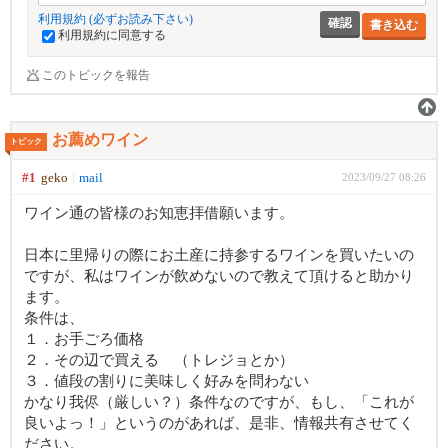
利用規約 (必ずお読み下さい)
書き込む
利用規約に同意する
このトピックを報告
お薦めワイン
トピック
#1
geko
mail
2023/09/27 08:26
ワイン通の皆様のお知恵拝借願います。
日本に里帰りの際にお土産に持参するワインを買いたいの
ですが、私はワインが飲めないので教えて頂けると助かり
ます。
条件は、
１．お手ごろ価格
２．その辺で買える （トレジョとか）
３．値段の割りに美味しく好みを問わない
かなり我侭（厳しい？）条件なのですが、もし、「これが
良いよっ！」というのがあれば、是非、情報共有させてく
ださい。