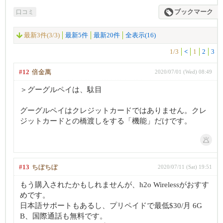
口コミ
ブックマーク
最新3件(3/3)
最新5件
最新20件
全表示(16)
1/3
<
1
2
3
#12
倍金萬
2020/07/01 (Wed) 08:49
＞グーグルペイは、駄目
グーグルペイはクレジットカードではありません。クレ
ジットカードとの橋渡しをする「機能」だけです。
#13
ちぼちぼ
2020/07/11 (Sat) 19:51
もう購入されたかもしれませんが、h2o Wirelessがおすす
めです。
日本語サポートもあるし、プリペイドで最低$30/月 6G
B、国際通話も無料です。