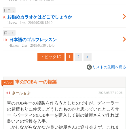
7kview
16res
2020/07/12 08:20
口コミ
お勧めカラオケはどこでしょうか
9.
1kview
1res
2019/07/08 15:10
口コミ
日本語のゴルフレッスン
10.
4kview
2res
2019/05/30 01:45
トピック1/2
1
2
>
リストの先頭へ戻る
車のFOBキーの複製
トピック
#1
きーふぉぶ
2026/05/27 10:28
車のFOBキーの複製を作ろうとしたのですが、ディーラー
の見積もりに仰天…どうしたものかと思っていたところサ
ードパーティのFOBキーを購入して街の鍵屋さんで作れば
良いとの情報を入手。
しかしながらなかなか良い鍵屋さんに巡り会えず、これま