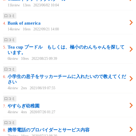
11kview
13res
2023/06/02 10:04
口コミ
Bank of america
4.
14kview
16res
2022/09/21 14:00
口コミ
Tea cup プードル もしくは、極小のわんちゃんを探して
5.
います。
6kview
10res
2022/08/25 09:39
口コミ
小学生の息子をサッカーチームに入れたいので教えてくだ
6.
さい
4kview
2res
2021/06/19 07:55
口コミ
やすらぎ幼稚園
7.
4kview
4res
2020/07/26 01:27
口コミ
携帯電話のプロバイダーとサービス内容
8.