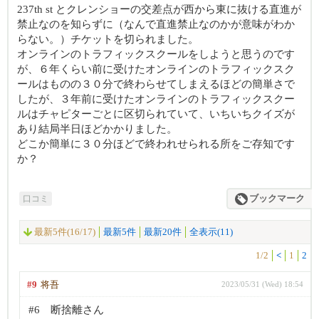
237th st とクレンショーの交差点が西から東に抜ける直進が
禁止なのを知らずに（なんで直進禁止なのかが意味がわか
らない。）チケットを切られました。
オンラインのトラフィックスクールをしようと思うのです
が、６年くらい前に受けたオンラインのトラフィックスク
ールはものの３０分で終わらせてしまえるほどの簡単さで
したが、３年前に受けたオンラインのトラフィックスクー
ルはチャピターごとに区切られていて、いちいちクイズが
あり結局半日ほどかかりました。
どこか簡単に３０分ほどで終われせられる所をご存知です
か？
口コミ
ブックマーク
最新5件(16/17)
最新5件
最新20件
全表示(11)
1/2
<
1
2
#9
将吾
2023/05/31 (Wed) 18:54
#6 断捨離さん