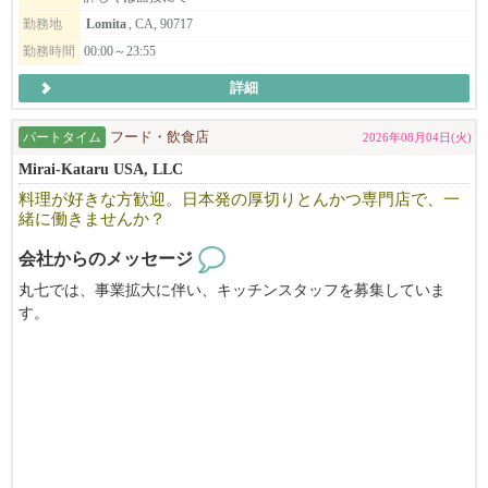
勤務地
Lomita
, CA, 90717
勤務時間
00:00～23:55
詳細
パートタイム
フード・飲食店
2026年08月04日(火)
Mirai-Kataru USA, LLC
料理が好きな方歓迎。日本発の厚切りとんかつ専門店で、一
緒に働きませんか？
会社からのメッセージ
丸七では、事業拡大に伴い、キッチンスタッフを募集していま
す。
日本発の厚切りとんかつ専門店「丸七」は、ロサンゼルスで本格
的なとんかつを提供する専門店です。
私たちは、毎日変わらない品質と、安心して働ける職場づくりを
大切にしています。
飲食店での経験をお持ちの方はもちろん、これまで培ってきた経