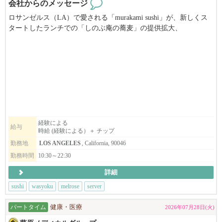
会社からのメッセージ
ロサンゼルス（LA）で愛される「murakami sushi」が、新しくス
そんな方もご安心ください。
タートしたランチでの「しのぶ庵の蕎麦」の提供拡大、
日本で培った知識や経験を大切にしながら、アメリカの医療シス
フレンドリーで温かいスタッフばかりの活気ある職場です、明る
テムや業務については一つひとつ丁寧にサポートします。
くおもてなしができる方、ぜひ私たちと一緒に働きませんか？
小児科未経験の方やブランクのある方も安心してスタートできま
美味しい賄い付きです！
す。
サーバーも同時募集中！
＜この仕事の魅力＞
✔ 日本での看護師経験を活かせます
経験による
給与
時給 (経験による）＋ チップ
✔ 子どもたちの成長を見守れる、やりがいのある仕事です
勤務地
LOS ANGELES
, California, 90046
勤務時間
10:30～22:30
✔ 日本とアメリカ、それぞれの医療について学べます
詳細
✔ アットホームでスタッフ同士の仲が良く、相談しやすい職場で
sushi
wasyoku
melrose
server
す
パートタイム
健康・医療
2026年07月28日(火)
✔ 子どもたちの笑顔に囲まれながら働けます