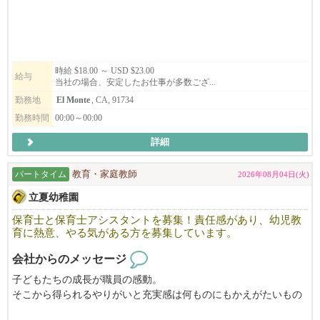
いのある仕事です。経験者＆未経験者どちらの方でも一人ひとり
の希望に合わせたポジションをご用意します。
時給 $18.00 ～ USD $23.00
給与
当社の場合、安定したお仕事が多数ござ...
勤務地
El Monte
, CA, 91734
勤務時間
00:00～00:00
詳細
パートタイム
教育・家庭教師
2026年08月04日(火)
立夏幼稚園
保育士と保育士アシスタントを募集！責任感があり、幼児教
育に熱意、やる気がある方を募集しています。
会社からのメッセージ
子どもたちの成長が職員の感動。
そこから得られるやりがいと充実感は何ものにもかえがたいもの
です。