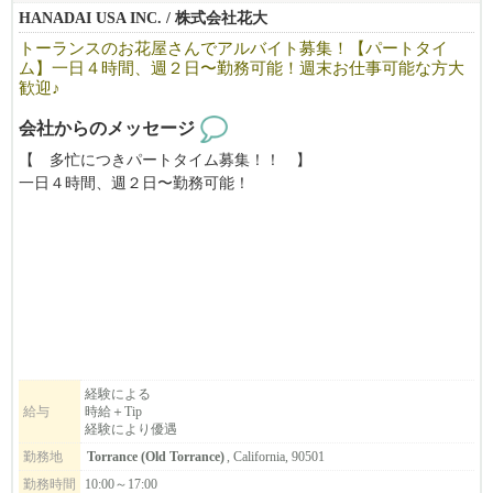
HANADAI USA INC. / 株式会社花大
トーランスのお花屋さんでアルバイト募集！【パートタイ
ム】一日４時間、週２日〜勤務可能！週末お仕事可能な方大
歓迎♪
会社からのメッセージ
【 多忙につきパートタイム募集！！ 】
一日４時間、週２日〜勤務可能！
週末お仕事可能な方大歓迎♪
トーランスの日系フラワーショップ「Hanadai Florist」では、一緒
に働く仲間を募集しています♪
未経験でも安心！お花のお手入れやアレンジの方法を一から丁寧
に教えます。
＞＞こんな方におすすめ！！＜＜
⚫︎お花屋さんで働きたい！
経験による
給与
時給＋Tip
⚫︎お子さんが学校に通っている時間を有効活用したい！
経験により優遇
⚫︎デザインやアートに興味がある
勤務地
Torrance (Old Torrance)
, California, 90501
⚫︎細かい仕事が得意
⚫︎好きなことを仕事にしたい！
勤務時間
10:00～17:00