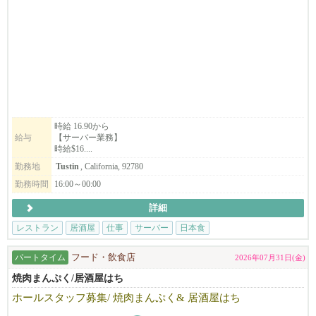
本多屋タスティン店ではサーバーを募集中！
━━━━━━━━━━━━━━
■ 本多屋グループが大切にしていること
━━━━━━━━━━━━━━
私たちは「チームワーク」と「人とのつながり」を何より大切に
しています。
時給 16.90から
給与
【サーバー業務】
年に一度のボウリング大会や、ゴルフコンペ、ハロウィンパーテ
時給$16....
ィー、新年ビンゴ大会など、店舗の垣根を超えて交流できるイベ
勤務地
Tustin
, California, 92780
ントも多数開催しています。
勤務時間
16:00～00:00
さまざまなバックグラウンドを持つ仲間が集まっているので、新
詳細
しい友人やママ友との出会いもたくさんあります。
レストラン
居酒屋
仕事
サーバー
日本食
━━━━━━━━━━━━━━
■ 未経験でも安心
パートタイム
フード・飲食店
2026年07月31日(金)
━━━━━━━━━━━━━━
焼肉まんぷく/居酒屋はち
ホールスタッフ募集/ 焼肉まんぷく& 居酒屋はち
飲食業が初めての方でも大歓迎です。