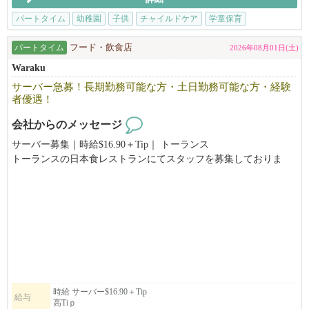
パートタイム
幼稚園
子供
チャイルドケア
学童保育
子どもが好きな方、コミュニケーションをとるのが好きな方、教
えることが好きな方、
パートタイム
フード・飲食店
2026年08月01日(土)
習うことが好きで成長することが好きな方、歌や踊りが好きな
方、子育て経験のある方。
Waraku
サーバー急募！長期勤務可能な方・土日勤務可能な方・経験
学校に在学中の方、卒業したばかりの方、OPTも歓迎です。
者優遇！
研修期間もございますのでご安心下さい。
ご応募お待ちしております。
会社からのメッセージ
サーバー募集｜時給$16.90＋Tip｜ トーランス
トーランスの日本食レストランにてスタッフを募集しておりま
す。
チームワークを大切にして仕事をしています。日本人スタッフが
多く、落ち着いた雰囲気の職場です。
＊長期勤務可能な方・土日勤務可能な方・経験者優遇
時給 サーバー$16.90＋Tip
給与
高Tiｐ