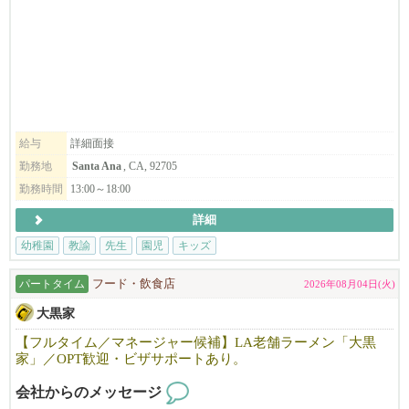
～保育士と保育士アシスタントを募集しております～
保育アシスタントは資格がなくでも子供好きでお世話の出来る方
も是非ご応募ください。
子どもたちと毎日をともに過ごし、喜びや悩みを分かち合いなが
ら、真剣に子どもと向き合えるお仕事です。
給与
詳細面接
立夏幼稚園の教育理念に賛同して頂ける方、ぜひお問い合わせ下
勤務地
Santa Ana
, CA, 92705
さい。
勤務時間
13:00～18:00
ホームページ https://riccapreschool.com/
イスタグラム @ricca_preschool
詳細
幼稚園
教諭
先生
園児
キッズ
パートタイム
フード・飲食店
2026年08月04日(火)
大黒家
【フルタイム／マネージャー候補】LA老舗ラーメン「大黒
家」／OPT歓迎・ビザサポートあり。
会社からのメッセージ