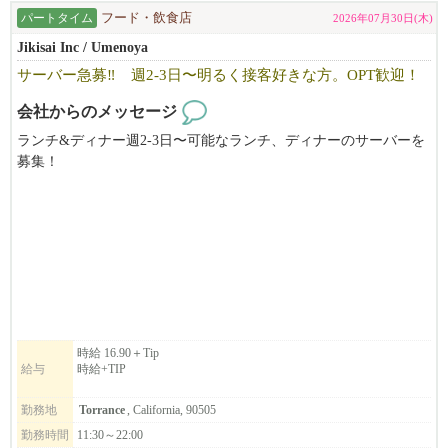
【本多屋タスティン】
パートタイム
フード・飲食店
2026年07月30日(木)
Instagram：@hondaya_ts_official
Jikisai Inc / Umenoya
https://www.instagram.com/hondaya_ts_official/
サーバー急募‼ 週2-3日〜明るく接客好きな方。OPT歓迎！
【割烹本多ファウンテンバレー】
会社からのメッセージ
Instagram：@kappo_honda_official
https://www.instagram.com/kappo_honda_official/
ランチ&ディナー週2-3日〜可能なランチ、ディナーのサーバーを
募集！
「人と接することが好き」
明るく接客好きな方一緒に働きませんか?
「仲間と一緒に成長したい」
気軽にお問合せ下さい‼
「新しいことに挑戦したい」
(626)404-3494
そんな方のご応募をお待ちしております！
時給 16.90＋Tip
給与
時給+TIP
勤務地
Torrance
, California, 90505
勤務時間
11:30～22:00