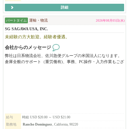
⚫︎色合いの綺麗なものに心が惹かれる
詳細
⚫︎イベント/プロモーションに興味がある
パートタイム
運輸・物流
2026年08月05日(水)
お誕生日やお祝いなどギフトはもちろん、ウエディングやイベン
SG SAGAWA USA, INC.
ト装飾、ポップアップ出展などイベント装飾のお仕事もたくさん
未経験の方大歓迎。経験者優遇。
あり、技術を活かして人に喜んでもらえるとてもやりがいのある
お仕事です！
会社からのメッセージ
弊社は日系物流会社、佐川急便グループの米国法人になります。
スケジュールに合わせてシフトを調整しますので、お気軽にご相
倉庫全般のサポート（重労働有)、事務、PC操作・入力作業もござ
談ください♪
います。未経験の方でも大歓迎！ご応募是非お持ちしておりま
インターン・OPTも可能です！
す。
ご応募お待ちしております！＾＾
勤務時間は現行09：00AMから6：00PMの間で、シフト制となって
いますが、調節可能。明るく、真面目な方を募集。AM Shift 要1
名 (9AM~2PM or 10AM~3PM) & PM Shift 要1名 (12PM~5PM)。
□■ HANADAI FLORIST ■□
トーランスの日系フラワーショップ「花大」。
日常でのフラワーギフトをはじめ、ウエディングやイベント、お
給与
時給 USD $20.00 ～ USD $21.00
葬式、法人オーダーなど
様々な用途に日本らしい繊細なデザインでお花をご用意致しま
勤務地
Rancho Dominguez
, California, 90220