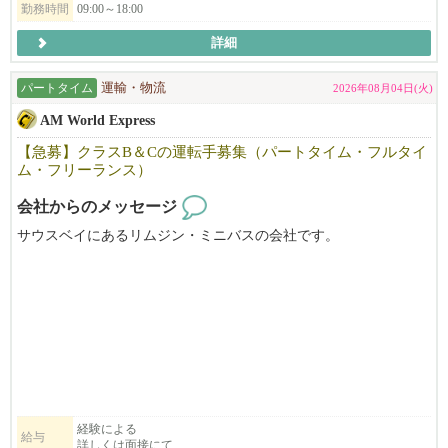
す。
勤務時間
09:00～18:00
詳細
パートタイム
運輸・物流
2026年08月04日(火)
AM World Express
【急募】クラスB＆Cの運転手募集（パートタイム・フルタイ
ム・フリーランス）
会社からのメッセージ
サウスベイにあるリムジン・ミニバスの会社です。
経験による
給与
詳しくは面接にて