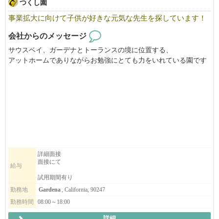
つくし園
事業拡大に向けて子供が好きな元気な先生を探しています！
会社からのメッセージ
サウスベイ、ガーデナとトーランスの境に位置する、
アットホームでありながらお勉強にとても力をいれている園です
ので、
子供たちの毎日の可能性と成長を目にすることができ、とてもや
り甲斐ある環境です。
当園は、日本とアメリカ双方の文化を体験できる環境を
新生児からスクールエイジまでのお子様の保育を提供しておりま
す。
協調性、自立心、社会性、責任感、思いやりを育み、
詳細面接
面接にて
小さい保育所ならではの細かく行き届いた愛情のたっぷりこもっ
給与
た保育、
試用期間有り
一人一人の成長を大事に見守り、補助しています。
勤務地
Gardena
, California, 90247
勤務時間
08:00～18:00
教員達も皆とても仲が良く和気あいあいと毎日保育しておりま
す。
詳細