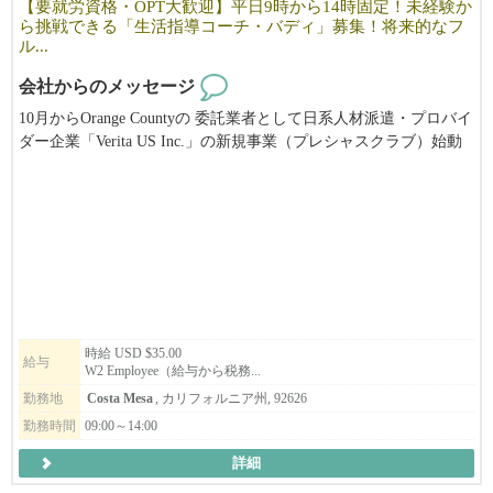
【要就労資格・OPT大歓迎】平日9時から14時固定！未経験か
ら挑戦できる「生活指導コーチ・バディ」募集！将来的なフ
そんな職場づくりを目指しています。
ル...
━━━━━━━━━━━━━━
会社からのメッセージ
■ 募集職種
10月からOrange Countyの 委託業者として日系人材派遣・プロバイ
━━━━━━━━━━━━━━
ダー企業「Verita US Inc.」の新規事業（プレシャスクラブ）始動
します。
【飲食部門】
特別なサポートを必要とするメンバーの個別指導コーチ（バデ
・ランチサーバー（本多屋タスティン店）
ィ）として活躍してくれるフレッシュな若手を2名募集します。
・サーバー（割烹本多ファウンテンバレー店）
”バディ”システムとは一緒に行動することで、信頼関係が深くな
り共に成長する好機を提供します。
【オフィス部門】
上からではなく、同じ高さの目線で話して下さる方を探していま
・人事
す。大変な感じがするかもしれませんが、普通の人にとっての日
・総務
常生活なので仕事としては容易ですが、
・経理
責任が必要となる職種ですので、9月末から代表がマンツーマンで
時給 USD $35.00
給与
・秘書業務
W2 Employee（給与から税務...
手厚く指導・サポートしますので、英語に少し不安がある方や未
経験の方でも安心して一歩を踏み出せます。。ご応募、お待ちし
勤務地
Costa Mesa
, カリフォルニア州, 92626
━━━━━━━━━━━━━━
ております。
勤務時間
09:00～14:00
■ Instagramもぜひご覧ください
━━━━━━━━━━━━━━
詳細