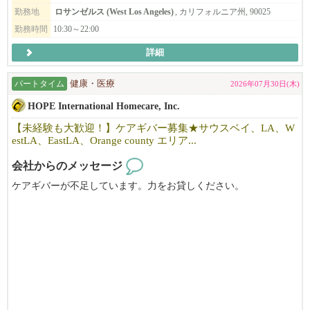
勤務地
ロサンゼルス (West Los Angeles)
, カリフォルニア州, 90025
【秀寿司はこんなお店】
勤務時間
10:30～22:00
・老舗寿司店で創業43年。
・本格的な日本食・寿司を提供！
詳細
・各層はアメリカ人中心。
パートタイム
健康・医療
2026年07月30日(木)
・アメリカに日本の食文化と心をお届けします！
HOPE International Homecare, Inc.
・家族のような和気あいあいとした
【未経験も大歓迎！】ケアギバー募集★サウスベイ、LA、W
・雰囲気の中で働けます！
estLA、EastLA、Orange county エリア...
会社からのメッセージ
・まかないのお味はピカイチ！
・お仕事も頑張れちゃいます！
ケアギバーが不足しています。力をお貸しください。
特に、ELA方面（モントレーパーク、モンテベロ、パサデナ地
区）、オレンジカウンティーで
必要としています。
シニアの方をはじめとする介護、介助が必要な方の身の回りのお
世話。
親切で世話好き、日本語が話せる方、大募集です。(要：働けるビ