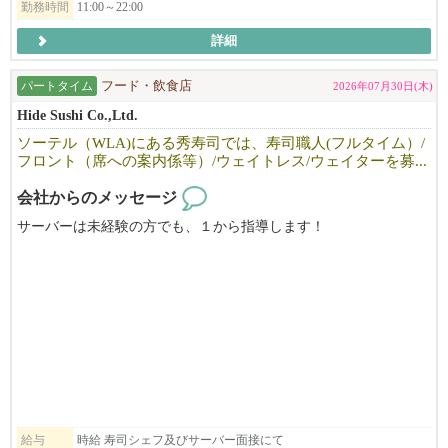
勤務時間
11:00～22:00
詳細
パートタイム
フード・飲食店
2026年07月30日(木)
Hide Sushi Co.,Ltd.
ソーテル（WLA)にある秀寿司では、寿司職人(フルタイム）/
フロント（席への案内係等）/ウェイトレス/ウェイターを募...
会社からのメッセージ
サーバーは未経験の方でも、１から指導します！
寿司職人も募集中です！
興味のある方はテキスト（310-694-7591) で【マネージャー北野ま
で】ご連絡ください。
テキストは24時間いつでもお気軽にご連絡ください！
お店へ直接電話はお控えください。
(テイクアウトのオーダー等を取っているため)
給与
時給 寿司シェフ及びサーバー面接にて