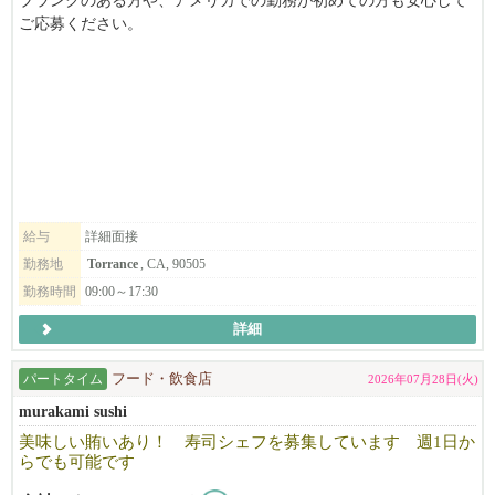
ブランクのある方や、アメリカでの勤務が初めての方も安心して
ご応募ください。
トーランスで日本語による小児科診療を行っている松本尚子 小児
科では、地域の子どもたちとご家族を一緒に支えてくださるメデ
ィカルアシスタントを募集しています。
日本で看護師として働いていた方、その経験をアメリカでも活か
してみませんか？
＜職種＞
給与
詳細面接
メディカルアシスタント（Medical Assistant）
勤務地
Torrance
, CA, 90505
勤務時間
09:00～17:30
＜勤務形態＞
・パートタイム／フルタイム
詳細
・週3～5日
・午後勤務が可能な方歓迎
パートタイム
フード・飲食店
2026年07月28日(火)
・長期勤務できる方歓迎
murakami sushi
＜日本で看護師として働いていた皆さまへ＞
美味しい賄いあり！ 寿司シェフを募集しています 週1日か
らでも可能です
「アメリカで働くのは初めてだから不安…」