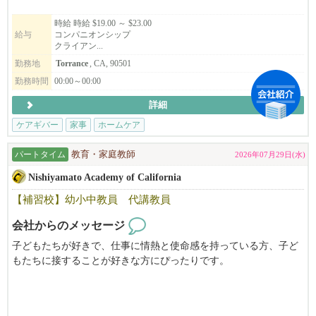
ザ）
サウスベイ、LA、WestLA、EastLA、Pasadena、MonteryPark, Oran
時給 時給 $19.00 ～ $23.00
給与
コンパニオンシップ
ge countyなどでお仕事があります。
クライアン...
ご応募お待ちしております。
勤務地
Torrance
, CA, 90501
勤務時間
00:00～00:00
詳細
ケアギバー
家事
ホームケア
パートタイム
教育・家庭教師
2026年07月29日(水)
Nishiyamato Academy of California
【補習校】幼小中教員 代講教員
会社からのメッセージ
子どもたちが好きで、仕事に情熱と使命感を持っている方、子ど
もたちに接することが好きな方にぴったりです。