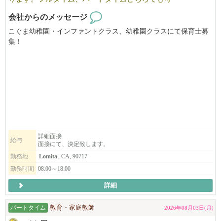
会社からのメッセージ
こぐま幼稚園・インファントクラス、幼稚園クラスにて保育士募
集！
フルタイム・パートタイムどちらでも可
保育士免許所持者、経験者優遇
８：００AMから１８：００PMの間にフレキシブルに勤務のでき
る方優遇
履歴書を添えてご応募下さい。
詳細面接
給与
面接にて、決定致します。
勤務地
Lomita
, CA, 90717
勤務時間
08:00～18:00
詳細
パートタイム
教育・家庭教師
2026年08月03日(月)