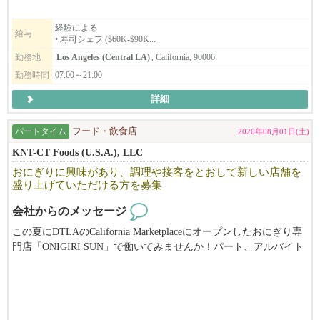
フルタイム寿司職人のVISAサポートあり！
経験による
給与
• 寿司シェフ ($60K-$90K...
🍣 San Gabriel: 911 W Las Tunas Dr., San Gabriel, CA 91776
営業時間 11am - 7pm
勤務地
Los Angeles (Central LA)
, California, 90006
勤務時間
07:00～21:00
🍣 West LA: 11709 National Blvd., Los Angeles, CA 90064
詳細
営業時間 11am - 8pm
🍣 Koreatown: 3178 W. Olympic Blvd, Los Angeles CA 90006
パートタイム
フード・飲食店
2026年08月01日(土)
営業時間 11am - 8pm
KNT-CT Foods (U.S.A.), LLC
おにぎりに興味があり、調理や接客をとおして新しい店舗を
🍣 Sherman Oaks: 準備中
盛り上げていただける方を募集
【応募方法】
会社からのメッセージ
👉 弊社ウェブサイト https://www.yamasushimarketplace.com/ → Mor
この夏にDTLAのCalifornia Marketplaceにオープンしたおにぎり専
e → Career からお申し込みください。
門店「ONIGIRI SUN」で働いてみませんか！パート、アルバイト
スタッフを募集します。
👉 Emailで応募の場合：希望のロケーション／希望ポジション／
平日週２～５日、時間帯によっては２,3時間の短時間の勤務も可
名前を件名(Subject)に入れて、履歴書をお送りください。
能です。
scottk@ejlentertainment.com