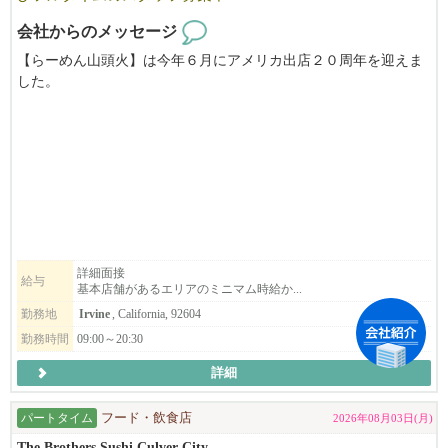
会社からのメッセージ
【らーめん山頭火】は今年６月にアメリカ出店２０周年を迎えま
した。
アメリカでも大人気の【らーめん山頭火】では、パートタイム及
びフルタイムを募集しております。
＜募集店舗＞
●ロサンゼルスエリア【サンタモニカ店】【LAX店（Tom Bradley I
nternational内）】
●オレンジカウンティエリア【アーバイン店】【サイプレス店】
詳細面接
給与
基本店舗があるエリアのミニマム時給か...
＜募集ポジション＞
・アシスタントマネージャー
勤務地
Irvine
, California, 92604
・キッチン
勤務時間
09:00～20:30
・キャッシャー
詳細
・仕込み＆ディッシュウオッシャー
経験・未経験は問いません。
パートタイム
フード・飲食店
2026年08月03日(月)
「ラーメンが大好き！」「ラーメンをアメリカに広めたい」「ラ
The Brothers Sushi Culver City