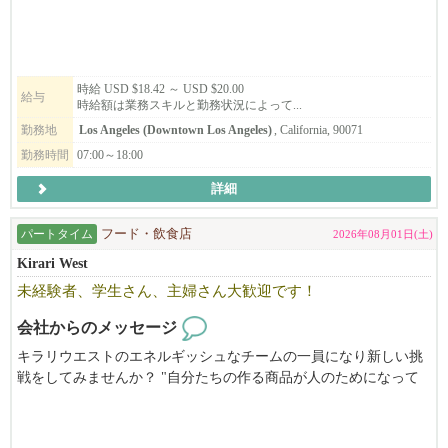
⚠️電話、または、びびなびからの応募は受け付けておりません。
⚠️
🌟従業員割引、日替わりランチあり！
時給 USD $18.42 ～ USD $20.00
🌟フルタイムはバケーションや医療、歯科保険あり！
給与
時給額は業務スキルと勤務状況によって...
勤務地
Los Angeles (Downtown Los Angeles)
, California, 90071
勤務時間
07:00～18:00
詳細
パートタイム
フード・飲食店
2026年08月01日(土)
Kirari West
未経験者、学生さん、主婦さん大歓迎です！
会社からのメッセージ
キラリウエストのエネルギッシュなチームの一員になり新しい挑
戦をしてみませんか？ "自分たちの作る商品が人のためになって
いる”そう感じれるお仕事です！