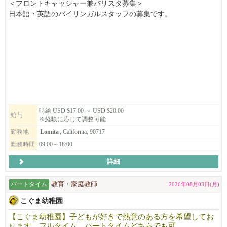
＜フロントキャッシャー兼バリスタ募集＞
日本語・英語のバイリンガルスタッフの募集です。
土日・祝日の勤務が可能である方をお待ちしております。
即採用可能、勤務時間の柔軟性もあります！
（7:30～15:30、15:00～19:30、11:30～19:30など。これらを組み合
わせたシフトも可能です）
経験に応じて$17～20。
フルタイム・パートタイムどちらでもOK🧇‼️
経験者優遇ですが、未経験でもOK。丁寧に研修します。
時給 USD $17.00 ～ USD $20.00
給与
※経験に応じて調整可能
私たち Patisserie Chantilly は、「本物の素材で、心を込めたお菓子
勤務地
Lomita
, California, 90717
づくり」を大切にしています。
勤務時間
09:00～18:00
20年以上にわたり、地域の皆さまに愛されるお店として、日々進
詳細
化を続けています。
一緒に働く仲間には、技術はもちろんですが、何よりも「やる
パートタイム
教育・家庭教師
2026年08月03日(月)
気」と「誠実さ」を求めています。
こぐま幼稚園
お菓子づくりが好きな方、丁寧に仕事に取り組みたい方のご応募
【こぐま幼稚園】子どもが好きで熱意のある方を希望してお
ります。フルタイム、パートタイムどちらでも可
を心よりお待ちしています‼️