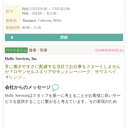
験を活かし、新しい環境で活躍したい方を歓迎します。
時給 USD $18.00 ～ USD $23.00
給与
時給：$18.00 ～ $23.00...
スタッフ同士が協力し合い、それぞれの経験や意見を尊重しなが
ら、より良いお店づくりを目指しています。
勤務地
Torrance
, California, 90501
腰を据えて長く働きたい方、責任を持って仕事に取り組める方
勤務時間
09:00～15:30
と、一緒に働けることを楽しみにしています。
詳細
パートタイム
健康・医療
2026年08月04日(火)
Holly Services, Inc.
常に働きやすさに配慮する当社でお仕事をスタートしません
か？ロサンゼルスエリアやモントレーパーク、サウスベイ、
オレンジ...
会社からのメッセージ
Holly Servicesはスタッフを第一に考えることがお客様に良いサー
ビスを提供することに繋がると考えています。その実現のため
に、毎年の給与改善、ガソリン代の補助、顧客の健康状態のモニ
タリング、事故に繋がるサービスの提供禁止、スタッフの怪我防
止のための講座提供を行っています。長生きされる方の多い日系
コミュニティーになくてはならないサービスを提供する、やりが