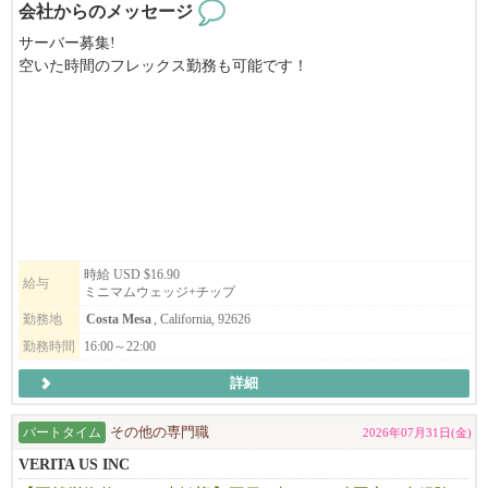
会社からのメッセージ
しっかりとしたトレーニング制度があるので、未経験からでも安
サーバー募集!
心してスタートできます。
空いた時間のフレックス勤務も可能です！
お気軽にお問い合わせください。
あなたの経験や希望に合わせて最適なポジションをご提案しま
Authorized to work in U.S required
す。
高チップ
キッチンスタッフも随時募集中です
━━━━━━━━━━━━━━
■ スタッフの声を大切にする会社です
━━━━━━━━━━━━━━
本多屋グループでは、役職や経験に関係なく誰でもアイデアを提
案できます。
時給 USD $16.90
給与
ミニマムウェッジ+チップ
勤務地
Costa Mesa
, California, 92626
店舗を盛り上げるイベント企画、新メニュー開発、業務改善の提
案など、スタッフ一人ひとりの意見を大切にしています。
勤務時間
16:00～22:00
詳細
実際に創業30周年記念では、スタッフ主導でチャリティーイベン
トを開催し、多くのお客様と地域の皆様に喜んでいただきまし
パートタイム
その他の専門職
2026年07月31日(金)
た。
VERITA US INC
トップダウンではなく、みんなで考え、みんなで成長していく。