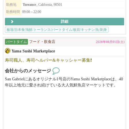
勤務地
Torrance
, California, 90501
勤務時間
09:00～22:00
詳細
板場/日本食/海鮮/トーランス/パートタイム/板前/キッチン/魚/刺身
パートタイム
フード・飲食店
2026年08月01日(土)
Yama Sushi Marketplace
寿司職人、寿司ヘルパー&キャッシャー募集❗️
会社からのメッセージ
San Gabrielにあるオリジナル1号店のYama Sushi Marketplaceは、40
年以上地元に愛され続けている大人気鮮魚店マーケットです。
毎日新鮮なお刺身とお寿司を提供しています。San Gabriel店の好
評を受け、West LA, Koreatownに続き、Sherman Oaksに新店舗をオ
ープン準備中❗️スタッフ大募集❗️
各店舗では、明るく元気のあるフルタイムやパートタイムの寿司
職人、寿司ヘルパー＆キャッシャーを募集しています❗️
楽しい環境で一緒に働いてみませんか❓