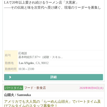
LAで20年以上愛され続けるラーメン店「大黒家」
——その伝統と味を次世代へ受け継ぐ、現場のリーダーを募集し
ています。
私たちが求めているのは、肩書きではなく「人」です。飲食業の
経験よりも、仲間を巻き込む力、お客様を思いやる姿勢、そして
成長への意欲を大切にしています。
毘沙門グループは現在、LA・SGV エリアで複数店舗を展開中。
会社の成長とともに、あなた自身のキャリアも着実にステップア
ップできる環境があります。
応相談
給与
基本時給$17.87〜（経験・スキル...
勤務地
Los ANgeles
, CA, 90012
勤務時間
10:30～23:00
詳細
パートタイム
フード・飲食店
2026年08月04日(火)
山頭火 / Santouka
アメリカでも大人気の「らーめん山頭火」でパートタイム及
びフルタイムのスタッフ募集中！