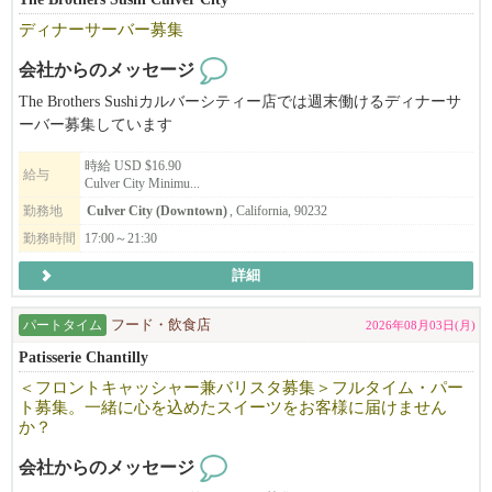
ーメンの作り方に興味がある」そんな方は是非ご応募ください！
ディナーサーバー募集
＜＜応募の際のお願い＞＞
会社からのメッセージ
【アメリカで合法的に働く事の出来る資格の有無（グリーンカー
The Brothers Sushiカルバーシティー店では週末働けるディナーサ
ド等）をお知らせください】
ーバー募集しています
※ VISAサポート希望者以外
時給 USD $16.90
応募の際にご希望の勤務地とポジションを添えて、ご応募くださ
給与
Culver City Minimu...
い。
勤務地
Culver City (Downtown)
, California, 90232
勤務時間
17:00～21:30
フルタイム・パートタイム同時募集中！
詳細
※フルタイムを希望の方は飲食店経験年数（５年以上）によりVIS
Aサポート可！
パートタイム
フード・飲食店
2026年08月03日(月)
日本からのやる気のある方も是非応募ください！
Patisserie Chantilly
＜フロントキャッシャー兼バリスタ募集＞フルタイム・パー
ト募集。一緒に心を込めたスイーツをお客様に届けません
か？
会社からのメッセージ