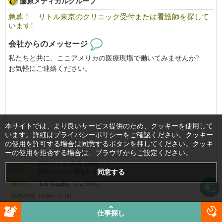
藤原メディカルグループ
急募！ リトル東京のクリニック受付または看護師を探して
います!
会社からのメッセージ
私たちと共に、ここアメリカの医療現場で働いてみませんか?
お気軽にご連絡ください。
本サイトでは、より良いサービス提供のため、クッキーを使用して
います。詳細は
プライバシーポリシー
をご確認ください。クッキー
の使用を許可する場合は同意するボタンを押してください。クッキ
ーの使用を拒否する場合は、ブラウザからご設定ください。
経験による 詳細は面接にて
給与
経験によって異なります。
勤務地
Los Angeles
, CA, 90012
勤務時間
10:00～17:00
仕事探し
詳細