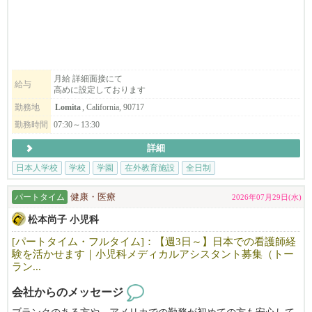
月給 詳細面接にて
給与
高めに設定しております
勤務地
Lomita
, California, 90717
勤務時間
07:30～13:30
詳細
日本人学校
学校
学園
在外教育施設
全日制
パートタイム
健康・医療
2026年07月29日(水)
松本尚子 小児科
[パートタイム・フルタイム]：【週3日～】日本での看護師経
験を活かせます｜小児科メディカルアシスタント募集（トー
ラン...
会社からのメッセージ