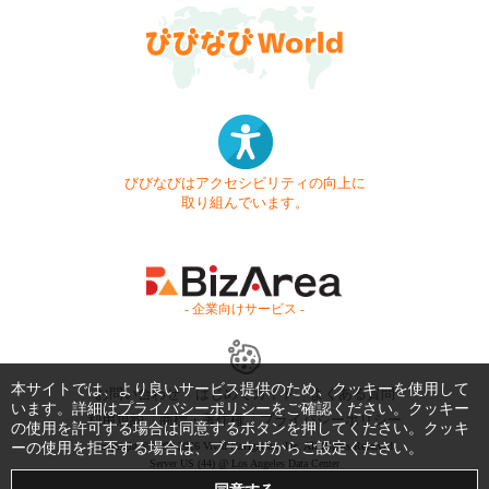
びびなびはアクセシビリティの向上に
取り組んでいます。
- 企業向けサービス -
本サイトでは、より良いサービス提供のため、クッキーを使用して
お問い合わせ
はじめてガイド
よくある質問
います。詳細は
プライバシーポリシー
をご確認ください。クッキー
利用規約
商標・著作権
プライバシーポリシー
の使用を許可する場合は同意するボタンを押してください。クッキ
ーの使用を拒否する場合は、ブラウザからご設定ください。
Copyright © 1999-2026 Vivid Navigation, Inc. All Rights Reserved.
Server US (44) @ Los Angeles Data Center