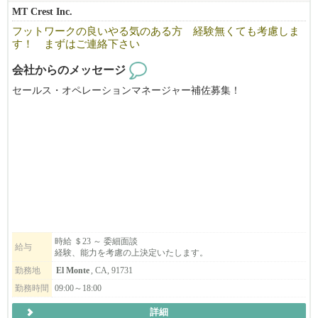
MT Crest Inc.
フットワークの良いやる気のある方 経験無くても考慮しま
す！ まずはご連絡下さい
会社からのメッセージ
セールス・オペレーションマネージャー補佐募集！
CA州 ロサンゼルスエリア
セール兼オペレーションマネージャー補佐を募集中。
営業サポートから技術者サポートまで幅広い範囲でお手伝いくだ
さい。
ビジネスレベルの英語・日本語が出来、責任感とやる気のある
方。
研修生も考慮します。
時給 ＄23 ～ 委細面談
給与
経験、能力を考慮の上決定いたします。
勤務地
El Monte
, CA, 91731
勤務時間
09:00～18:00
詳細