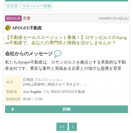
正社員
マネージャー候補
契約社員
営業
2026年07月14日(火)
APOGEE不動産
【不動産セールスエージェント募集！】ロサンゼルスのApog
ee不動産で、あなたの専門性と情熱を活かしませんか？
会社からのメッセージ
私たちApogee不動産は、ロサンゼルスを拠点とする革新的な不動
産会社です。豊富な案件と実績ある企業との強力な提携を背景
に、商業不動産売買およびスモールビジネスのM&A仲介におい
応相談 フルコミッション
て、お客様の事業成長と資産形成を力強くサポートしています。
給与
詳細は面接時に相談させて頂きます。<...
特に、デジタルマーケティングを駆使した集客と成約に強みを持
勤務地
Los Angeles
, CA, 90024 APOGEE不動産
っており、変化の速い市場で常に優位性を確立しています。
勤務時間
09:00～17:00
この度、事業拡大に伴い、職種で新たな仲間を募集します。
詳細
1/1
1