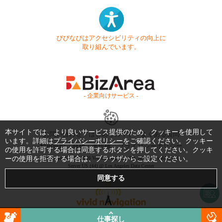
びびなびはアクセシビリティの向上に
取り組んでいます。
- 企業向けサービス -
本サイトでは、より良いサービス提供のため、クッキーを使用して
お問い合わせ
はじめてガイド
よくある質問
います。詳細は
プライバシーポリシー
をご確認ください。クッキー
利用規約
商標・著作権
プライバシーポリシー
の使用を許可する場合は同意するボタンを押してください。クッキ
Copyright © 1999-2026 Vivid Navigation, Inc. All Rights Reserved.
ーの使用を拒否する場合は、ブラウザからご設定ください。
Server US (44) @ Los Angeles Data Center
仕事探し