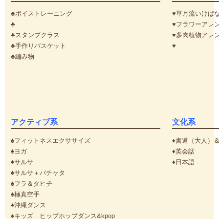
♣ボイストレーニング
♥草月流いけば
♣
♥フラワーアレン
♣スタンプクラス
♥多肉植物アレ
♣手作りバスケット
♥
♣編み物
アクティブ系
文化系
♠フィットネスエクササイズ
♦書道（大人）
♠ヨガ
♦英会話
♠サルサ
♦日本語
♠サルサ＋バチャタ
♠フラ＆タヒチ
♠極真空手
♠
沖縄ダンス
♠キッズ ヒップホップダンス&kpop