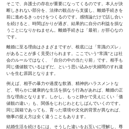
そこで、弁護士の存在が重要になってくるのです。本人が決
断しきれない部分を、法律の観点から支援し、離婚手続きを
前に進めるきっかけをつくるのです。感情論だけで話し合い
を続けると、時間ばかりが過ぎ、結果的に自分の利益を損な
うことになりかねません。離婚手続きは「最初」が肝心なの
です。
離婚に至る理由はさまざまですが、根底には「常識のズレ」
があることが多く見受けられます。ここでいう“常識”とは社
会のルールではなく、「自分の中の当たり前」です。相手も
同じ価値観でいるはずだ、という思い込みが夫婦間のすれ違
いを生む原因となります。
例えば、相手の暴力や過度な飲酒、精神的ハラスメントな
ど、明らかに健康的な生活を損なう行為があれば、離婚の正
当な理由となります。しかし、もっと静かで見えにくい「価
値観の違い」も、関係をじわじわとむしばんでいくのです。
同じ国籍であっても、育った環境や文化的背景が異なれば、
物事の捉え方は全く違うこともあります。
結婚生活を続けるには、そうした違いをお互いに理解し、尊