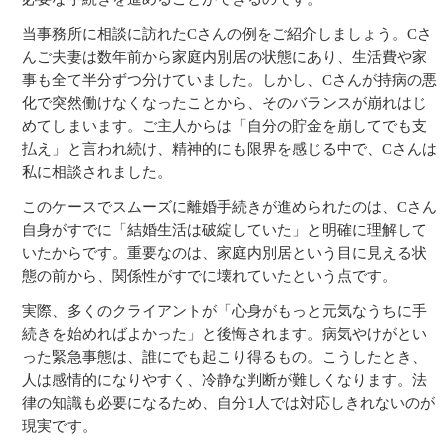
当事務所に相談に訪れたCさんの例をご紹介しましょう。Cさ
んご夫妻は数年前から家庭内別居の状態にあり、生活費や家
事も全て半分ずつ分けていました。しかし、Cさんが持病の悪
化で突然働けなくなったことから、そのバランスが崩れはじ
めてしまいます。ご主人からは「自分の貯金を崩してでも支
払え」と言われ続け、精神的にも限界を感じる中で、Cさんは
私に相談されました。
このケースでスムーズに離婚手続きが進められたのは、Cさん
自身がすでに「結婚生活は破綻していた」と明確に理解して
いたからです。重要なのは、家庭内別居という目に見える状
態の前から、関係性がすでに壊れていたという点です。
実際、多くのクライアントが「心身がもっと元気なうちに手
続きを始めればよかった」と後悔されます。病気やけがとい
った緊急事態は、誰にでも起こり得るもの。こうしたとき、
人は感情的になりやすく、冷静な判断が難しくなります。法
律の知識も必要になるため、自分1人では対応しきれないのが
現実です。