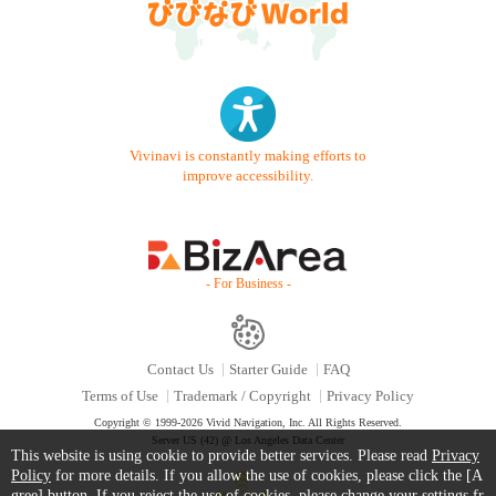
Vivinavi is constantly making efforts to
improve accessibility.
- For Business -
Contact Us
Starter Guide
FAQ
Terms of Use
Trademark / Copyright
Privacy Policy
Copyright © 1999-2026 Vivid Navigation, Inc. All Rights Reserved.
Server US (42) @ Los Angeles Data Center
This website is using cookie to provide better services. Please read
Privacy
Policy
for more details. If you allow the use of cookies, please click the [A
gree] button. If you reject the use of cookies, please change your settings fr