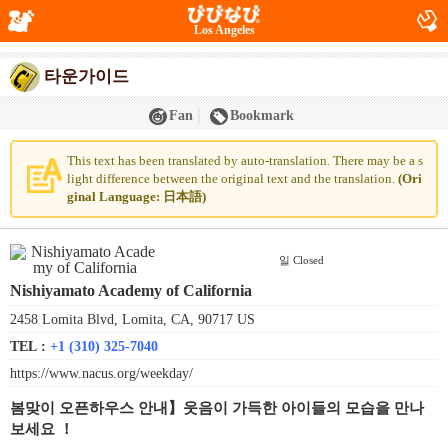
Los Angeles
타운가이드
Fan
Bookmark
This text has been translated by auto-translation. There may be a s
light difference between the original text and the translation.
(Ori
ginal Language: 日本語)
일 Closed
Nishiyamato Academy of California
2458 Lomita Blvd, Lomita, CA, 90717 US
TEL :
+1 (310) 325-7040
https://www.nacus.org/weekday/
봄맞이 오픈하우스 안내】웃음이 가득한 아이들의 모습을 만나
보세요 ！