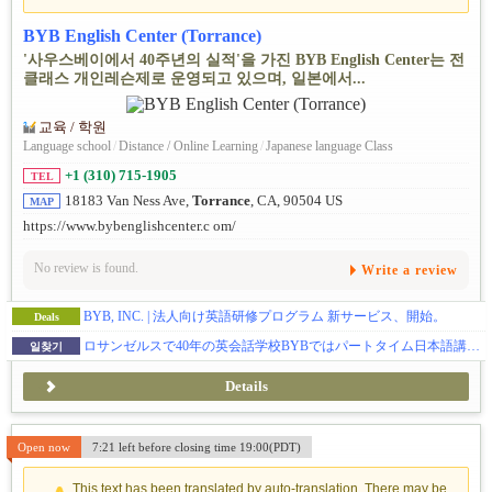
BYB English Center (Torrance)
'사우스베이에서 40주년의 실적'을 가진 BYB English Center는 전
클래스 개인레슨제로 운영되고 있으며, 일본에서...
교육 / 학원
Language school
/
Distance / Online Learning
/
Japanese language Class
+1 (310) 715-1905
TEL
18183 Van Ness Ave,
Torrance
, CA, 90504 US
MAP
https://www.bybenglishcenter.c om/
No review is found.
Write a review
BYB, INC. | 法人向け英語研修プログラム 新サービス、開始。
Deals
ロサンゼルスで40年の英会話学校BYBではパートタイム日本語講師を募集中。週1回～OK
일찾기
Details
Open now
7:21 left before closing time 19:00(PDT)
This text has been translated by auto-translation. There may be