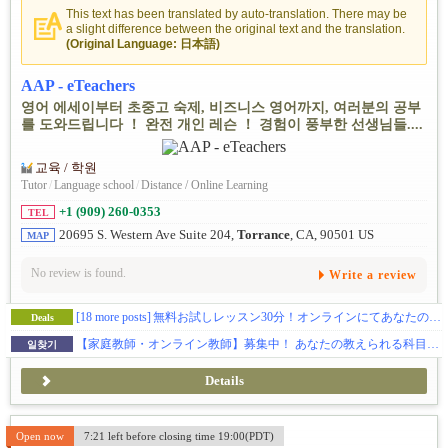
This text has been translated by auto-translation. There may be
a slight difference between the original text and the translation.
(Original Language: 日本語)
AAP - eTeachers
영어 에세이부터 초중고 숙제, 비즈니스 영어까지, 여러분의 공부
를 도와드립니다 ！ 완전 개인 레슨 ！ 경험이 풍부한 선생님들....
교육 / 학원
Tutor
/
Language school
/
Distance / Online Learning
+1 (909) 260-0353
TEL
20695 S. Western Ave Suite 204,
Torrance
, CA, 90501 US
MAP
No review is found.
Write a review
[18 more posts]
無料お試しレッスン30分！オンラインにてあなたの勉強をサポートします！
Deals
【家庭教師・オンライン教師】募集中！ あなたの教えられる科目で是非お仕事してみませんか？教育に情熱を持っている人を求めます。週一回などのご勤務可能です！
일찾기
Details
Open now
7:21 left before closing time 19:00(PDT)