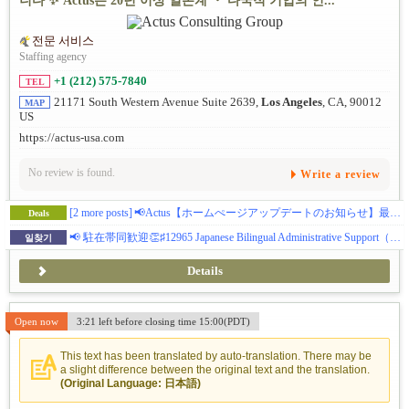
니다 ✨ Actus는 20년 이상 일본계 ・ 다국적 기업의 인...
전문 서비스
Staffing agency
+1 (212) 575-7840
TEL
21171 South Western Avenue Suite 2639,
Los Angeles
, CA, 90012
MAP
US
https://actus-usa.com
No review is found.
Write a review
[2 more posts]
📢Actus【ホームぺージアップデートのお知らせ】最新求人やキャリア関連の投稿をチェック !
Deals
📢 駐在帯同歓迎👏♯12965 Japanese Bilingual Administrative Support（Hybrid／Temp to Hire／Part-Time）– Los Angeles, CA 募集中📢
일찾기
Details
Open now
3:21 left before closing time 15:00(PDT)
This text has been translated by auto-translation. There may be
a slight difference between the original text and the translation.
(Original Language: 日本語)