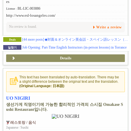
es
BL-LIC-003886
License :
http://www.esl-losangeles.com/
No review is found.
Write a review
[44 more posts]
◆対面＆オンライン英会話・スペイン語レッスン（初級・中級・上級レベル）※お試しクーポンあり
Deals
Job Opening: Part-Time English Instructors (in-person lessons) in Torrance
일찾기
Details
This text has been translated by auto-translation. There may be
a slight difference between the original text and the translation.
(Original Language: 日本語)
UO NIGIRI
생선가게 직영이기에 가능한 합리적인 가격의 스시집 Omakase S
ushi Restaurant입니다.
레스토랑 / 음식
Japanese
/
Sushi