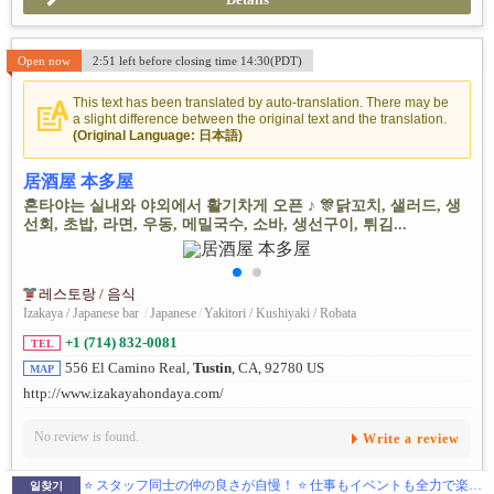
Open now
2:51 left before closing time 14:30(PDT)
This text has been translated by auto-translation. There may be
a slight difference between the original text and the translation.
(Original Language: 日本語)
居酒屋 本多屋
혼타야는 실내와 야외에서 활기차게 오픈 ♪ 🎊닭꼬치, 샐러드, 생
선회, 초밥, 라면, 우동, 메밀국수, 소바, 생선구이, 튀김...
레스토랑 / 음식
Izakaya / Japanese bar
/
Japanese
/
Yakitori / Kushiyaki / Robata
+1 (714) 832-0081
TEL
556 El Camino Real,
Tustin
, CA, 92780 US
MAP
http://www.izakayahondaya.com/
No review is found.
Write a review
⭐ スタッフ同士の仲の良さが自慢！ ⭐ 仕事もイベントも全力で楽しむ本多屋グループで、一緒に働きませんか？
일찾기