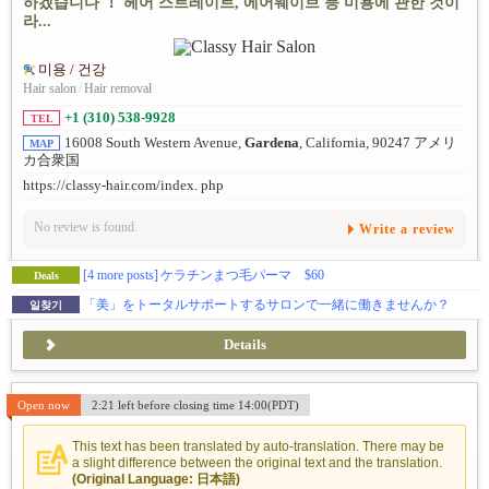
하겠습니다 ！ 헤어 스트레이트, 에어웨이브 등 미용에 관한 것이
라...
미용 / 건강
Hair salon
/
Hair removal
+1 (310) 538-9928
TEL
16008 South Western Avenue,
Gardena
, California, 90247 アメリ
MAP
カ合衆国
https://classy-hair.com/index. php
No review is found.
Write a review
[4 more posts]
ケラチンまつ毛パーマ $60
Deals
「美」をトータルサポートするサロンで一緒に働きませんか？
일찾기
Details
Open now
2:21 left before closing time 14:00(PDT)
This text has been translated by auto-translation. There may be
a slight difference between the original text and the translation.
(Original Language: 日本語)