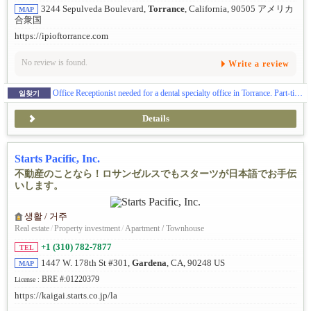
3244 Sepulveda Boulevard,
Torrance
, California, 90505 アメリカ
MAP
合衆国
https://ipioftorrance.com
No review is found.
Write a review
Office Receptionist needed for a dental specialty office in Torrance. Part-time and full-time available!
일찾기
Details
Starts Pacific, Inc.
不動産のことなら！ロサンゼルスでもスターツが日本語でお手伝
いします。
생활 / 거주
Real estate
/
Property investment
/
Apartment / Townhouse
+1 (310) 782-7877
TEL
1447 W. 178th St #301,
Gardena
, CA, 90248 US
MAP
BRE #:01220379
License :
https://kaigai.starts.co.jp/la