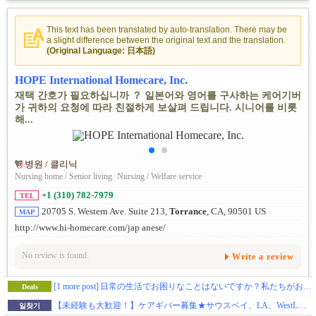
This text has been translated by auto-translation. There may be
a slight difference between the original text and the translation.
(Original Language: 日本語)
HOPE International Homecare, Inc.
재택 간호가 필요하십니까 ？ 일본어와 영어를 구사하는 케어기버
가 귀하의 요청에 따라 친절하게 보살펴 드립니다. 시니어를 비롯
해...
병원 / 클리닉
Nursing home / Senior living
/
Nursing / Welfare service
+1 (310) 782-7979
TEL
20705 S. Western Ave. Suite 213,
Torrance
, CA, 90501 US
MAP
http://www.hi-homecare.com/jap anese/
No review is found.
Write a review
[1 more post]
日常の生活でお困りなことはないですか？私たちがお手伝いいたします！
Deals
【未経験も大歓迎！】ケアギバー募集★サウスベイ、LA、WestLA、EastLA、Orange county エリアなどで仕事があります。RN, LVN, CNA/HHAも同時募集中
일찾기