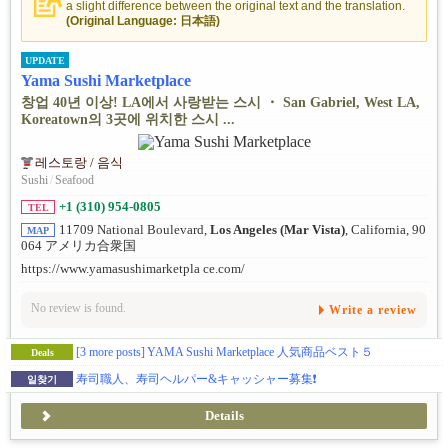
a slight difference between the original text and the translation.
(Original Language: 日本語)
UPDATE
Yama Sushi Marketplace
창업 40년 이상! LA에서 사랑받는 스시 ・ San Gabriel, West LA,
Koreatown의 3곳에 위치한 스시 ...
레스토랑 / 음식
Sushi
/
Seafood
+1 (310) 954-0805
TEL
11709 National Boulevard,
Los Angeles (Mar Vista)
, California, 90
MAP
064 アメリカ合衆国
https://www.yamasushimarketpla ce.com/
No review is found.
Write a review
[3 more posts]
YAMA Sushi Marketplace 人気商品ベスト５
Deals
寿司職人、寿司ヘルパー&キャッシャー募集❗️
일찾기
Details