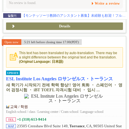
No review is found.
Write a review
【モンテッソーリ教師のアシスタント募集】未経験も歓迎！フルタイム同時募集！ご希望をお聞かせください。
일찾기
Details
Open now
5:21 left before closing time 17:00(PDT)
This text has been translated by auto-translation. There may be
a slight difference between the original text and the translation.
(Original Language: 日本語)
UPDATE
ESL Institute Los Angeles ロサンゼルス・トーランス
새 학기가 시작되기 전에 학력 향상!! 영어 회화 ・ 스페인어 ・ 영
어 검정시험 ・ iBT TOEFL 자격시험 대비 ・ 입시 ...
교육 / 학원
English school / class
/
Learning center / Cram school
/
Language school
+1 (310) 613-9414
TEL
23505 Crenshaw Blvd Suite 149,
Torrance
, CA, 90505 United Stat
MAP