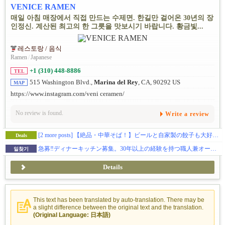
VENICE RAMEN
매일 아침 매장에서 직접 만드는 수제면. 한길만 걸어온 30년의 장
인정신. 계산된 최고의 한 그릇을 맛보시기 바랍니다. 황금빛...
레스토랑 / 음식
Ramen
/
Japanese
+1 (310) 448-8886
TEL
515 Washington Blvd.,
Marina del Rey
, CA, 90292 US
MAP
https://www.instagram.com/veni ceramen/
No review is found.
Write a review
[2 more posts]
【絶品・中華そば！】ビールと自家製の餃子も大好評！ベニスビーチすぐの老舗ラーメン屋「Venice Ramen」
Deals
急募‼︎ディナーキッチン募集。30年以上の経験を持つ職人兼オーナーと共に、アットホームな職場で楽しく価値ある人生を共に歩みましょう。
일찾기
Details
This text has been translated by auto-translation. There may be
a slight difference between the original text and the translation.
(Original Language: 日本語)