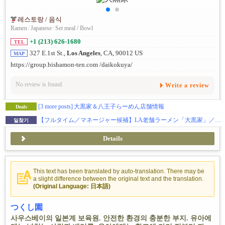
레스토랑 / 음식
Ramen
/
Japanese
/
Set meal / Bowl
+1 (213) 626-1680
TEL
327 E.1st St.,
Los Angeles
, CA, 90012 US
MAP
https://group.bishamon-ten.com /daikokuya/
No review is found.
Write a review
[3 more posts]
大黒家＆八王子らーめん店舗情報
Deals
【フルタイム／マネージャー候補】LA老舗ラーメン「大黒家」／OPT歓迎・ビザサポートあり。
일찾기
Details
This text has been translated by auto-translation. There may be
a slight difference between the original text and the translation.
(Original Language: 日本語)
つくし園
사우스베이의 일본계 보육원. 안전한 환경의 충분한 부지. 유아에