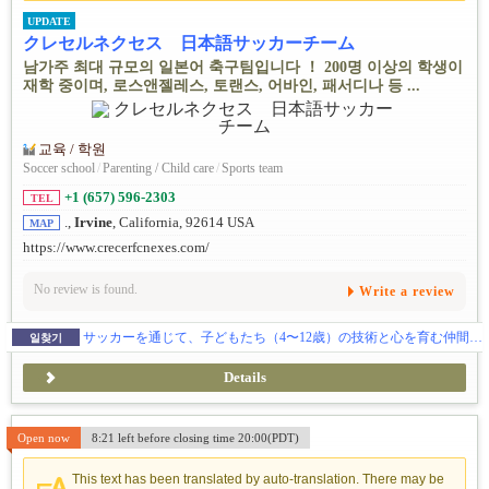
UPDATE
クレセルネクセス 日本語サッカーチーム
남가주 최대 규모의 일본어 축구팀입니다 ！ 200명 이상의 학생이
재학 중이며, 로스앤젤레스, 토랜스, 어바인, 패서디나 등 ...
교육 / 학원
Soccer school
/
Parenting / Child care
/
Sports team
+1 (657) 596-2303
TEL
.,
Irvine
, California, 92614 USA
MAP
https://www.crecerfcnexes.com/
No review is found.
Write a review
サッカーを通じて、子どもたち（4〜12歳）の技術と心を育む仲間(コーチ)を募集しています！
일찾기
Details
Open now
8:21 left before closing time 20:00(PDT)
This text has been translated by auto-translation. There may be