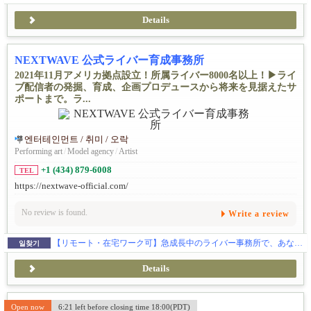
Details
NEXTWAVE 公式ライバー育成事務所
2021年11月アメリカ拠点設立！所属ライバー8000名以上！▶ライ
ブ配信者の発掘、育成、企画プロデュースから将来を見据えたサ
ポートまで。ラ...
엔터테인먼트 / 취미 / 오락
Performing art
/
Model agency
/
Artist
+1 (434) 879-6008
TEL
https://nextwave-official.com/
No review is found.
Write a review
【リモート・在宅ワーク可】急成長中のライバー事務所で、あなたのマルチな才能を生かしませんか？
일찾기
Details
Open now
6:21 left before closing time 18:00(PDT)