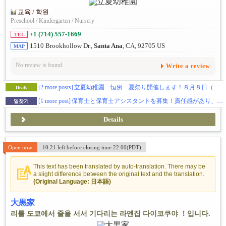
교육 / 학원
Preschool / Kindergarten / Nursery
+1 (714) 557-1669
TEL
1510 Brookhollow Dr.,
Santa Ana
, CA, 92705 US
MAP
No review is found.
Write a review
[2 more posts]
立夏幼稚園 恒例 夏祭り開催します！８月８日（土）
Deals
[1 more post]
保育士と保育士アシスタントを募集！責任感があり、幼児教育に熱意、やる気がある方を募集しています。
일찾기
Details
Open now
10:21 left before closing time 22:00(PDT)
This text has been translated by auto-translation. There may be
a slight difference between the original text and the translation.
(Original Language: 日本語)
大黒家
리틀 도쿄에서 줄을 서서 기다리는 라멘집 다이코쿠야 ！입니다.