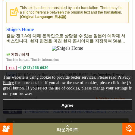
This text has been translated by auto-translation. There may be
a slight difference between the original text and the translation.
(Original Language: 日本語)
Shige's Home
출발 전 LA에 대해 온라인으로 상담할 수 있는 일본어 예약제 서
비스입니다. 현지 면접을 마친 현지 콘시어지를 지정하여 50분...
여행 / 레저
Tourism bureau / Tourist information
+1 (213) 266-6030
TEL
6210 Wilshire Boulevard Ste 200 PMB 670,
Los Angeles (Central
MAP
This website is using cookie to provide better services. Please read
Privacy
LA)
, California, 90048 US
Policy
for more details. If you allow the use of cookies, please click the [A
https://www.shigeshome.com/
gree] button. If you reject the use of cookies, please change your settings fr
om your browser.
No review is found.
Write a review
【LA在住者限定・完全在宅】旅行者の相談に乗るオンラインコンシェルジュ募集！スキマ時間でOK。まずは30分程度のカジュアルなZoom面談からお話ししましょう。
일찾기
Details
타운가이드