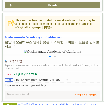
Details
This text has been translated by auto-translation. There may be
a slight difference between the original text and the translation.
(Original Language: 日本語)
Nishiyamato Academy of California
봄맞이 오픈하우스 안내】웃음이 가득한 아이들의 모습을 만나보
세요 ！
교육 / 학원
Japanese language supplementary school
/
Preschool / Kindergarten / Nursery
/
Eleme
ntary school
+1 (310) 325-7040
TEL
2458 Lomita Blvd,
Lomita
, CA, 90717 US
MAP
https://www.nacus.org/weekday/
No review is found.
Write a review
★西大和学園カリフォルニア校（全日制）11月オープンハウスのご案内★
Deals