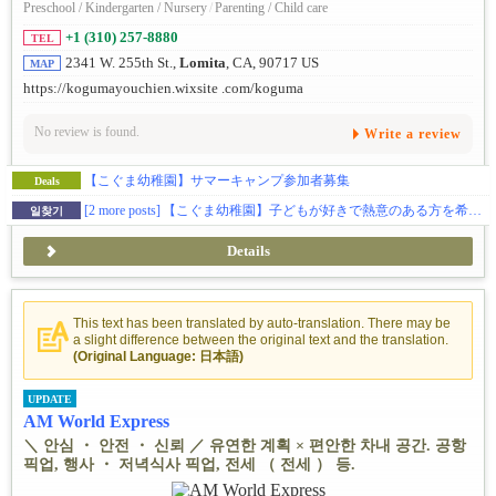
Preschool / Kindergarten / Nursery
/
Parenting / Child care
+1 (310) 257-8880
TEL
2341 W. 255th St.,
Lomita
, CA, 90717 US
MAP
https://kogumayouchien.wixsite .com/koguma
No review is found.
Write a review
【こぐま幼稚園】サマーキャンプ参加者募集
Deals
[2 more posts]
【こぐま幼稚園】子どもが好きで熱意のある方を希望しております。フルタイム、パートタイムどちらでも可
일찾기
Details
This text has been translated by auto-translation. There may be
a slight difference between the original text and the translation.
(Original Language: 日本語)
UPDATE
AM World Express
＼ 안심 ・ 안전 ・ 신뢰 ／ 유연한 계획 × 편안한 차내 공간. 공항
픽업, 행사 ・ 저녁식사 픽업, 전세 （ 전세 ） 등.