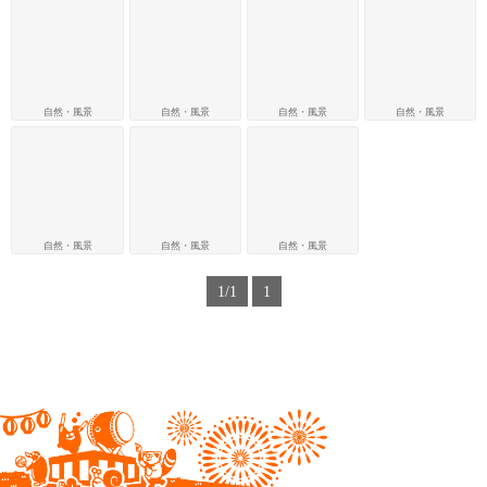
自然・風景
自然・風景
自然・風景
自然・風景
自然・風景
自然・風景
自然・風景
1/1
1