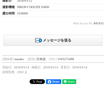
撮影日
2016/03/12
撮影機種
NIKON COOLPIX S3600
露出時間
10/8000
Web Access No.
841933
メッセージを送る
[登録者]
masako
[言語]
日本語
[TEL]
3105272408
登録日 :
2016/03/14
掲載日 :
2016/03/14
変更日 :
2016/03/14
総閲覧数 :
2163 人
Share