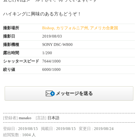
ハイキングに興味のある方もどうぞ！
撮影場所
Bishop, カリフォルニア州, アメリカ合衆国
撮影日
2019/08/03
撮影機種
SONY DSC-W800
露出時間
1/200
シャッタースピード
7644/1000
絞り値
6000/1000
メッセージを送る
[登録者]
masako
[言語]
日本語
登録日 :
2019/08/15
掲載日 :
2019/08/15
変更日 :
2019/08/24
総閲覧数 :
1604 人