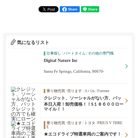
Share
気になるリスト
仕事探し
/
パートタイム
/
その他の専門職
Digital Nature Inc
Santa Fe Springs, California, 90670-
乗り物売買
/
売ります
/
スバル
/
Forester
クレジット、ソーシャルがない方、バッ
トクレジットの方でも確実にローンを組
本日入荷！卸売価格！！$１８６００ロー
むことができます。学生ローンもありま
マイル！！
す。ローマイルです。
乗り物売買
/
売ります
/
トヨタ
/
PRIUS V THRE
E
★エコドライブ特選車両のご案内です！