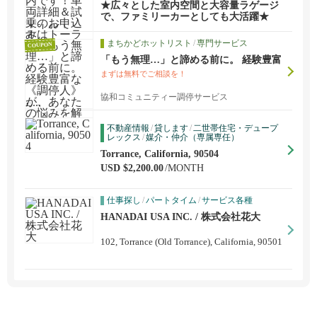
車両詳細＆試乗のお申込みはトーランス
★広々とした室内空間と大容量ラゲージ
店までご連絡下さい 310-974-1816 TEL / 4
で、ファミリーカーとしても大活躍★
24-377-2677 TE...
まちかどホットリスト
/
専門サービス
COUPON
「もう無理…」と諦める前に。 経験豊富
な《調停人》が、あなたの悩みを解決へ
まずは無料でご相談を！
導きます。
協和コミュニティー調停サービス
不動産情報
/
貸します
/
二世帯住宅・デュープ
レックス
/
媒介・仲介（専属専任）
Torrance, California, 90504
USD $2,200.00
/MONTH
仕事探し
/
パートタイム
/
サービス各種
HANADAI USA INC. / 株式会社花大
102, Torrance (Old Torrance), California, 90501