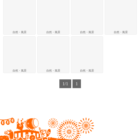
自然・風景
自然・風景
自然・風景
自然・風景
自然・風景
自然・風景
自然・風景
1/1
1