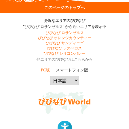
このページのトップへ
身近なエリアのびびなび
"びびなび ロサンゼルス" から近いエリアを表示中
びびなび ロサンゼルス
びびなび オレンジカウンティー
びびなび サンディエゴ
びびなび ラスベガス
びびなび シリコンバレー
他エリアのびびなびはこちらから
PC版
スマートフォン版