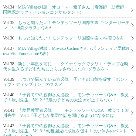
Vol.34 :
MIA Village対談 オコーマ・素子さん（看護師・助産師・
国際認定ラクテーションコンサルタント）
Vol.35 :
もっと知りたい！モンテッソーリ国際学園 キンダーガーテ
ン「5～6歳クラス」Q＆A
Vol.36 :
もっと知りたい！モンテッソーリ国際学園 小学部Q＆A
Vol.37 :
MIA Village対談：Miwako Cichonさん（ボランティア団体N
ova Vita Foundation代表）
Vol.38 :
新しい年度を前に ～ダイナミックでクリエイティブな時
代を生きる子どもたちによりふさわしいプログラムを～
Vol.39 :
しつけで悩んでいる方必読！子どもの自律を促す「ポジテ
ィブ・ディシプリン」のススメ
Vol.40 :
「子育て中の親御さん必読！」モンテッソーリQ&A 教え
て！炭川先生 Vol.2「2歳の子どもの大泣きが止まらない！」
Vol.41 :
「幼児教育者必読！」 モンテッソーリQ&A 教えて！炭
川先生 Vol.1「子どもが集団で話を聞けるようになるには」
Vol.42 :
「子育て中の親御さん必読！」モンテッソーリQ&A 教え
て！炭川先生 Vol.3「幼稚園児の成長を促す！長い休みのベスト