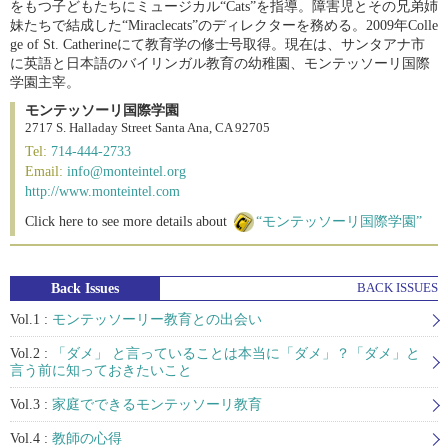
をもつ子どもたちにミュージカル“Cats”を指導。障害児とその兄弟姉
妹たちで結成した“Miraclecats”のディレクターを務める。2009年Colle
ge of St. Catherineにて教育学の修士号取得。現在は、サンタアナ市
に英語と日本語のバイリンガル教育の幼稚園、モンテッソーリ国際
学園主宰。
モンテッソーリ国際学園
2717 S. Halladay Street Santa Ana, CA 92705
Tel:
714-444-2733
Email:
info@monteintel.org
http://www.monteintel.com
Click here to see more details about
“モンテッソーリ国際学園”
Back Issues
BACK ISSUES
Vol.1 :
モンテッソーリー教育との出会い
Vol.2 :
「ダメ」 と言っていることは本当に「ダメ」？「ダメ」と
言う前に知っておきたいこと
Vol.3 :
家庭でできるモンテッソーリ教育
Vol.4 :
教師の心得