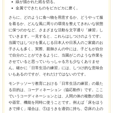
線が描かれた紙を切る。
金属でできたものをピカピカに磨く。
さらに、どのように食べ物を用意するか、どうやって服
を着るか、どんな風に周りの環境を整えてきれいな状態
に保つのかなど、さまざまな活動を文字通り「練習」し
ていきます。一見すると、これらはしつけのようです。
当園ではしつけを重んじる日本人や日系人のご家庭のお
子さんも多く、実際、親御さんの中には、子どもが自分
で自分のことができるように、当園がこのような作業を
させていると思っていらっしゃる方も少なくありませ
ん。確かに「日常生活の練習」には、しつけ的な意味合
いもあるのですが、それだけではないのです。
モンテッソーリ教育における「日常生活の練習」の最た
る目的は、コーディネーション（協応動作）です。ここ
でいうコーディネーションとは、人間の体の複数の部位
や器官、機能を同時に使うことです。例えば「床をほう
きで掃く」場合は、①ほうきを適切に持ち、②床の上の