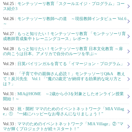
Vol.25 :
モンテッソーリ教育「スクールエイジ・プログラム」コー
ス紹介3
Vol.26 :
モンテッソーリ教師への道 ～現役教師インタビュー Vol.6
～
Vol.27 :
もっと知りたい！モンテッソーリ教育 「モンテッソーリ育
成教師育成集中トレーニングコース」レポート
Vol.28 :
もっと知りたい！モンテッソーリ教育 日本文化教育 ～扉
の向こうは日本。アメリカで自分のルーツを学ぶ～
Vol.29 :
日英バイリンガルを育てる「イマージョン・プログラム」
Vol.30 :
「子育て中の親御さん必読！」モンテッソーリQ&A 教え
て！炭川先生 Vol.1 「“魔の2歳児”が納得する効果的な叱り方と
は？」
Vol.31 :
MIA@HOME ～2歳から小3を対象としたオンライン授業
開始！～
Vol.32 :
祝・開村 ママのためのイベントネットワーク「MIA Villag
e」① “一緒にハッピーなお母さんになりましょう！”
Vol.33 :
ママのためのイベントネットワーク「MIA Village」② “マ
マが輝くプロジェクトが続々スタート！”