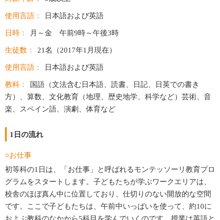
使用言語：
日本語および英語
日時：
月～金 午前9時～午後3時
生徒数：
21名（2017年1月現在）
使用言語：
日本語および英語
教科：
国語（文法含む日本語、読書、日記、日英での書き
方）、算数、文化教育（地理、歴史地学、科学など）芸術、音
楽、スペイン語、演劇、体育など
1日の流れ
○お仕事
初等科の1日は、「お仕事」と呼ばれるモンテッソーリ教育プロ
グラムをスタートします。子どもたちが学ぶワークエリアは、
校舎のほぼ真ん中に位置しており、仕切りのない開放的な空間
です。ここで子どもたちは、午前中いっぱいを使って、約10に
およぶ教科のなかから5科目を学んでいくのです。授業は英語と