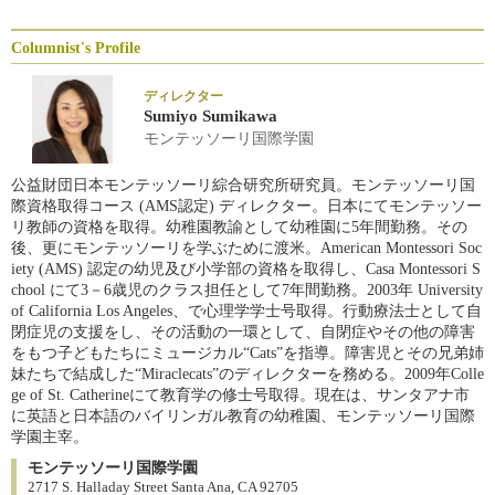
Columnist's Profile
ディレクター
Sumiyo Sumikawa
モンテッソーリ国際学園
公益財団日本モンテッソーリ綜合研究所研究員。モンテッソーリ国
際資格取得コース (AMS認定) ディレクター。日本にてモンテッソー
リ教師の資格を取得。幼稚園教諭として幼稚園に5年間勤務。その
後、更にモンテッソーリを学ぶために渡米。American Montessori Soc
iety (AMS) 認定の幼児及び小学部の資格を取得し、Casa Montessori S
chool にて3－6歳児のクラス担任として7年間勤務。2003年 University
of California Los Angeles、で心理学学士号取得。行動療法士として自
閉症児の支援をし、その活動の一環として、自閉症やその他の障害
をもつ子どもたちにミュージカル“Cats”を指導。障害児とその兄弟姉
妹たちで結成した“Miraclecats”のディレクターを務める。2009年Colle
ge of St. Catherineにて教育学の修士号取得。現在は、サンタアナ市
に英語と日本語のバイリンガル教育の幼稚園、モンテッソーリ国際
学園主宰。
モンテッソーリ国際学園
2717 S. Halladay Street Santa Ana, CA 92705