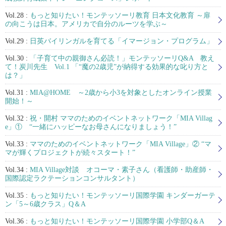
Vol.28 :
もっと知りたい！モンテッソーリ教育 日本文化教育 ～扉
の向こうは日本。アメリカで自分のルーツを学ぶ～
Vol.29 :
日英バイリンガルを育てる「イマージョン・プログラム」
Vol.30 :
「子育て中の親御さん必読！」モンテッソーリQ&A 教え
て！炭川先生 Vol.1 「“魔の2歳児”が納得する効果的な叱り方と
は？」
Vol.31 :
MIA@HOME ～2歳から小3を対象としたオンライン授業
開始！～
Vol.32 :
祝・開村 ママのためのイベントネットワーク「MIA Villag
e」① “一緒にハッピーなお母さんになりましょう！”
Vol.33 :
ママのためのイベントネットワーク「MIA Village」② “マ
マが輝くプロジェクトが続々スタート！”
Vol.34 :
MIA Village対談 オコーマ・素子さん（看護師・助産師・
国際認定ラクテーションコンサルタント）
Vol.35 :
もっと知りたい！モンテッソーリ国際学園 キンダーガーテ
ン「5～6歳クラス」Q＆A
Vol.36 :
もっと知りたい！モンテッソーリ国際学園 小学部Q＆A