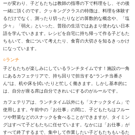
ーが変わり、子どもたちは教師の指導の下で料理をし、その後
一緒に頂くのです。クッキングクラスの特徴は、料理を体験す
るだけでなく、測ったり切ったりなどの算数的な概念や、「塩
少々」「弱火」といった、普段の生活ではあまり使わない日本
語を学んでいきます。レシピを自宅に持ち帰って作る子どもた
ちもいて、食について考えたり、食育の大切さを知るきっかけ
になっています。
○ランチ
子どもたちが楽しみにしているランチタイムです！施設の一角
にあるカフェテリアで、持ち回りで担当する“ランチ当番さ
ん”は、机や床を拭いたりと忙しく働きます。しかし基本的に
は、自分が座る席は自分できれいにするのがルールです。
カフェテリアは、ランチタイム以外にも「スナックタイム」で
使用します。午前中の「お仕事」の間に、子どもたちはフルー
ツや野菜などのスナックを食べることができますが、タイミン
グはすべて子どもたちに任せています。なかには「お仕事」が
すべて終了するまで、集中して作業したい子どもたちもいるた