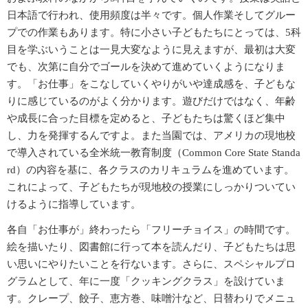
日本語で行われ、使用頻度は半々です。個人作業そしてグルー
プでの作業もあります。特に小さい子どもたちにとっては、5科
目を学ぶいうことは一見大変なように見えますが、最初は大変
でも、次第に自分でゴールを決めて進めていくようになりま
す。「お仕事」をこなしていくやりがいや達成感を、子どもな
りに感じているのがよく分かります。遊びだけではなく、年齢
や成長に合った目標を定めると、子どもたちは驚くほど集中
し、力を発揮するんですよ。また当園では、アメリカの現地校
で導入されている全米統一教育制度（Common Core State Standa
rd）の内容を基に、各クラスのカリキュラムを進めています。
これによって、子どもたちが現地校の授業にしっかりついてい
けるように指導しています。
各自「お仕事が」終わったら「フリーチョイス」の時間です。
絵を描いたり、図書館に行って本を読んだり、子どもたちは思
い思いにやりたいことを行ないます。さらに、スペシャルプロ
グラムとして、年に一度「クッキングクラス」を設けていま
す。クレープ、餃子、恵方巻、味噌汁など、日替わりでメニュ