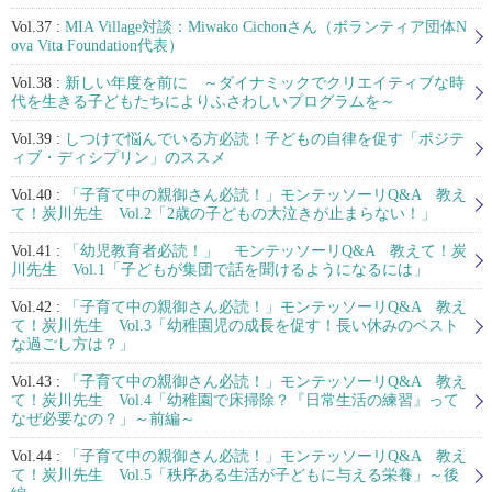
Vol.37 :
MIA Village対談：Miwako Cichonさん（ボランティア団体N
ova Vita Foundation代表）
Vol.38 :
新しい年度を前に ～ダイナミックでクリエイティブな時
代を生きる子どもたちによりふさわしいプログラムを～
Vol.39 :
しつけで悩んでいる方必読！子どもの自律を促す「ポジテ
ィブ・ディシプリン」のススメ
Vol.40 :
「子育て中の親御さん必読！」モンテッソーリQ&A 教え
て！炭川先生 Vol.2「2歳の子どもの大泣きが止まらない！」
Vol.41 :
「幼児教育者必読！」 モンテッソーリQ&A 教えて！炭
川先生 Vol.1「子どもが集団で話を聞けるようになるには」
Vol.42 :
「子育て中の親御さん必読！」モンテッソーリQ&A 教え
て！炭川先生 Vol.3「幼稚園児の成長を促す！長い休みのベスト
な過ごし方は？」
Vol.43 :
「子育て中の親御さん必読！」モンテッソーリQ&A 教え
て！炭川先生 Vol.4「幼稚園で床掃除？『日常生活の練習』って
なぜ必要なの？」～前編～
Vol.44 :
「子育て中の親御さん必読！」モンテッソーリQ&A 教え
て！炭川先生 Vol.5「秩序ある生活が子どもに与える栄養」～後