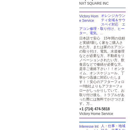
NXT SQUARE INC
オレンジカウン
ティ全域＆サウ
スベイ対応 エ
アコン修理・取り付け、ヒー
ター、電気、...
日本語で安心 15年間の信頼
と実績!!新しく家をご購入さ
れた方、または家のエアコン
の取り付け、電気、水道修理
なとが必要な方、不動産をリ
ノベーションされたい方、飲
食店などで修繕が必要な方。
是非ご連絡下さい！！オンタ
イム、オンスケジュール、丁
寧かつ迅速に対応いたしま
す！！安心のアフターフォロ
ー!!他社よりもアフターフォ
ローがしっかりしていて、お
取り付け後も、トラブルがあ
った際には無料でかけつけま
す。万...
+1 (714) 474-5818
Victory Home Service
人・仕事・地域