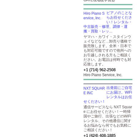
GATE現地校学習塾
ピアノのことな
らお任せくださ
い！レンタル・
中古販売・修理、調律・運
搬・買取・レッ...
ヤマハ・カワイ・スタインウ
ェイなどなど…卸売り価格で
販売致します。全米・日本で
も対応可能ですので他州への
お引越しされる方もご相談く
ださい。お電話は何時でも対
応致します。
+1 (714) 962-2508
Hiro Piano Service, Inc.
出発前にご自宅
にお届け。WiFi
レンタルはお任
せください！
通信サービスなら NXT Squar
e にお任せください！一時帰
国やご旅行、出張などのWiFi
レンタル、その他通信に関す
るお悩みなら何でもお気軽に
ご相談ください！
+1 (424) 408-1885