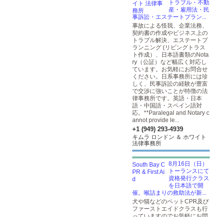
トラブル・不動
産・雇用法・民
事訴訟・エステートプラン...
事故による怪我、企業法務、
契約書の作成やビジネス上の
トラブル解決、エステートプ
ランニング (リビングトラス
ト作成）、日本語書類のNota
ry（公証）など幅広く対応し
ています。お気軽にお問合せ
ください。日系事務所には珍
しく、民事訴訟の経験が豊富
で交渉に強いことが特徴の法
律事務所です。英語・日本
語・中国語・スペイン語対
応。**Paralegal and Notary c
annot provide le...
+1 (949) 293-4939
キムラ ロンドン ＆ ホワイト
法律事務所
8月16日（日）
トーランスにて
資格発行クラス
を日本語で開
催。喉詰まりの救助法が新...
犬や猫などのペットCPR及び
ファーストエイドクラスも行
っていますのでお気軽にお問