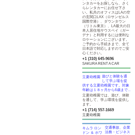
ンタカーをお探しなら、さく
らレンタカーにお任せ下さ
い。私共のオフィスはLAの空
の玄関口LAX（ロサンゼルス
国際空港）、ダウンタウン
（リトル東京）、LA最大の日
本人居住地サウスベイ（ガー
デナ）と利用するには便利な
ロケーションにございます。
ご予約から手続きまで、全て
日本語で対応しますのでご安
心ください。
+1 (310) 645-9696
SAKURA RENT A CAR
遊びと体験を通
して学ぶ場を提
供する立夏幼稚園です。対象
年齢は１８ヶ月から6歳まで...
立夏幼稚園では、遊び、体験
を通して、学ぶ環境を提供し
ます。
+1 (714) 557-1669
立夏幼稚園
交通事故、企業
法務・ビジネス