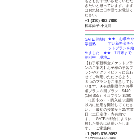
もどもお手伝いさせていただ
きたいと思っています。まず
はお気軽に日本語でお電話く
ださい。
+1 (310) 483-7880
松本尚子 小児科
★★ お求めや
すい新料金チケ
ットプランを始
めました ★★ 7月末まで
割引中 現地...
【お手頃新料金チケットプラ
ンのご案内】お子様の学習プ
ランやアクティビティに合わ
せてご利用いただけるよう、
３つのプランをご用意してお
ります。★有効期限付きお手
頃プラン８回プラン $440
(1回 $55）４回プラン $260
(1回 $65）・購入後３週間
以内に使用を開始してくださ
い。・最初の授業から25営業
日（土日定休）内有効で
す。・GATEの都合により休
校した場合は延長いたしま
す。・ご家族内...
+1 (949) 636-9092