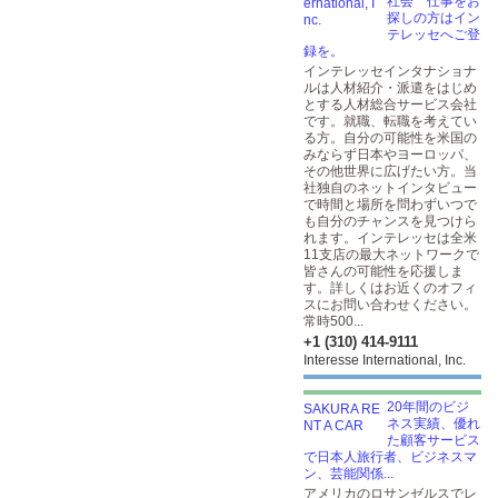
社会 仕事をお
探しの方はイン
テレッセへご登
録を。
インテレッセインタナショナ
ルは人材紹介・派遣をはじめ
とする人材総合サービス会社
です。就職、転職を考えてい
る方。自分の可能性を米国の
みならず日本やヨーロッパ、
その他世界に広げたい方。当
社独自のネットインタビュー
で時間と場所を問わずいつで
も自分のチャンスを見つけら
れます。インテレッセは全米
11支店の最大ネットワークで
皆さんの可能性を応援しま
す。詳しくはお近くのオフィ
スにお問い合わせください。
常時500...
+1 (310) 414-9111
Interesse International, Inc.
20年間のビジ
ネス実績、優れ
た顧客サービス
で日本人旅行者、ビジネスマ
ン、芸能関係...
アメリカのロサンゼルスでレ