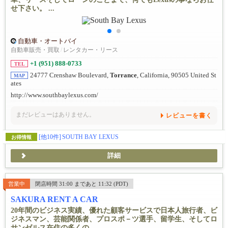
せ下さい。 ...
自動車・オートバイ
自動車販売・買取
/
レンタカー・リース
+1 (951) 888-0733
TEL
24777 Crenshaw Boulevard,
Torrance
, California, 90505 United St
MAP
ates
http://www.southbaylexus.com/
まだレビューはありません。
レビューを書く
[他10件]
SOUTH BAY LEXUS
お得情報
詳細
営業中
閉店時間 31:00 まであと 11:32 (PDT)
SAKURA RENT A CAR
20年間のビジネス実績、優れた顧客サービスで日本人旅行者、ビ
ジネスマン、芸能関係者、プロスポ－ツ選手、留学生、そしてロ
サンゼルス在住の多くの...