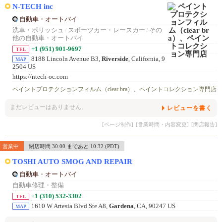
N-TECH inc
自動車・オートバイ
洗車・ポリッシュ
/
スポーツカー・レースカー
/
その
他の自動車・オートバイ
+1 (951) 901-9697
TEL
8188 Lincoln Avenue B3,
Riverside
, California, 9
MAP
2504 US
https://ntech-oc.com
ペイントプロテクションフィルム（clear bra）、ペイントコレクション専門店
まだレビューはありません。
レビューを書く
[ページ制作]
[営業時間・内容変更]
[閉店報告]
営業中
閉店時間 30:00 まであと 10:32 (PDT)
TOSHI AUTO SMOG AND REPAIR
自動車・オートバイ
自動車修理・整備
+1 (310) 532-3302
TEL
1610 W Artesia Blvd Ste A8,
Gardena
, CA, 90247 US
MAP