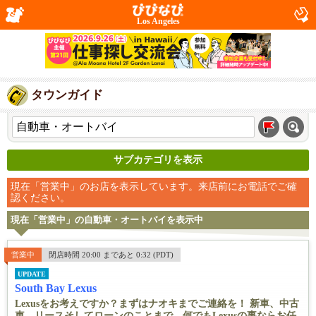
Los Angeles
タウンガイド
サブカテゴリを表示
現在「営業中」のお店を表示しています。来店前にお電話でご確
認ください。
現在「営業中」の自動車・オートバイを表示中
営業中
閉店時間 20:00 まであと 0:32 (PDT)
UPDATE
South Bay Lexus
Lexusをお考えですか？まずはナオキまでご連絡を！ 新車、中古
車、リースそしてローンのことまで、何でもLexusの事ならお任