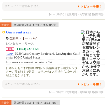
まだレビューはありません。
レビューを書く
[ページ制作]
[営業時間・内容変更]
[閉店報告]
営業中
閉店時間 20:00 まであと 0:32 (PDT)
One's rent a car
自動車・オートバイ
レンタカー・リース
+1 (424) 227-4129
TEL
5250 West Century Boulevard,
Los Angeles
, Calif
MAP
ornia, 90045 United States
http://www.ones-rent.com/stati c/la/
日本からもご予約簡単♪世界350店舗展開する格安レンタ
カー。夜８時まで営業！ロサンゼルス空港から10分でお
迎えにあがります。
まだレビューはありません。
レビューを書く
[ページ制作]
[営業時間・内容変更]
[閉店報告]
営業中
閉店時間 31:00 まであと 11:32 (PDT)