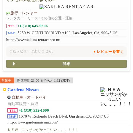
旅行・レジャー
レンタカー・リース
/
その他の交通・運輸
+1 (310) 645-9696
TEL
5250 W. CENTURY BLVD. #100,
Los Angeles
, CA, 90045 US
MAP
https://www.sakura-rentacar.co m/
まだレビューはありません。
レビューを書く
詳細
営業中
閉店時間 21:00 まであと 1:32 (PDT)
Gardena Nissan
自動車・オートバイ
自動車販売・買取
+1 (310) 532-1600
TEL
1670 W Redondo Beach Blvd,
Gardena
, CA, 90247 US
MAP
http://www.gardenanissan.com/
ＮＥＷ ニッサンがかっこいい。。。！！！