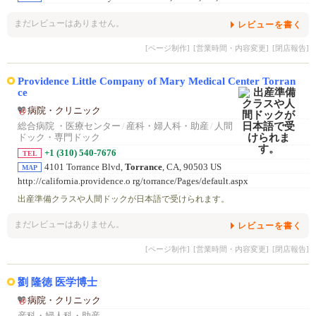
まだレビューはありません。
レビューを書く
[ページ制作]
[営業時間・内容変更]
[閉店報告]
Providence Little Company of Mary Medical Center Torran
ce
病院・クリニック
総合病院 ・医療センター
/
産科・婦人科・助産
/
人間
ドック・専門ドック
+1 (310) 540-7676
TEL
4101 Torrance Blvd,
Torrance
, CA, 90503 US
MAP
http://california.providence.o rg/torrance/Pages/default.aspx
出産準備クラスや人間ドックが日本語で受けられます。
まだレビューはありません。
レビューを書く
[ページ制作]
[営業時間・内容変更]
[閉店報告]
劉 隆徳 医学博士
病院・クリニック
産科・婦人科・助産