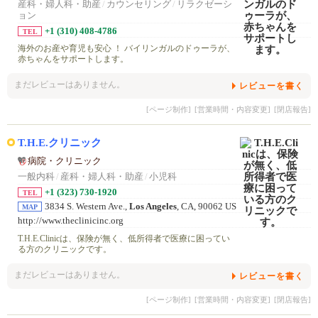
産科・婦人科・助産
/
カウンセリング
/
リラクゼーシ
ョン
+1 (310) 408-4786
TEL
海外のお産や育児も安心 ！ バイリンガルのドゥーラが、
赤ちゃんをサポートします。
まだレビューはありません。
レビューを書く
[ページ制作]
[営業時間・内容変更]
[閉店報告]
T.H.E.クリニック
病院・クリニック
一般内科
/
産科・婦人科・助産
/
小児科
+1 (323) 730-1920
TEL
3834 S. Western Ave.,
Los Angeles
, CA, 90062 US
MAP
http://www.theclinicinc.org
T.H.E.Clinicは、保険が無く、低所得者で医療に困ってい
る方のクリニックです。
まだレビューはありません。
レビューを書く
[ページ制作]
[営業時間・内容変更]
[閉店報告]