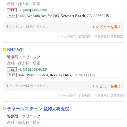
産科・婦人科・助産
+1 (949) 640-7200
TEL
1441 Avocado Ave Ste 203,
Newport Beach
, CA, 92660 US
MAP
まだレビューはありません。
レビューを書く
[ページ制作]
[営業時間・内容変更]
[閉店報告]
BHGWP
病院・クリニック
産科・婦人科・助産
+1 (310) 569-6210
TEL
8641 Wilshire Blvd,
Beverly Hills
, CA, 90211 US
MAP
まだレビューはありません。
レビューを書く
[ページ制作]
[営業時間・内容変更]
[閉店報告]
チャールズ チェン 産婦人科医院
病院・クリニック
産科・婦人科・助産