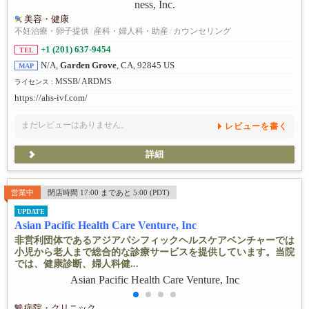
美容・健康
不妊治療・卵子提供
/
産科・婦人科・助産
/
カウンセリング
+1 (201) 637-9454
TEL
N/A,
Garden Grove
, CA, 92845 US
MAP
MSSB/ ARDMS
ライセンス :
https://ahs-ivf.com/
まだレビューはありません。
レビューを書く
詳細
営業中
閉店時間 17:00 まであと 5:00 (PDT)
UPDATE
Asian Pacific Health Care Venture, Inc
非営利団体であるアジアパシフィックヘルスケアベンチャーでは
小児から老人まで総合的な診療サービスを提供しています。当院
では、健康診断、婦人科健...
病院・クリニック