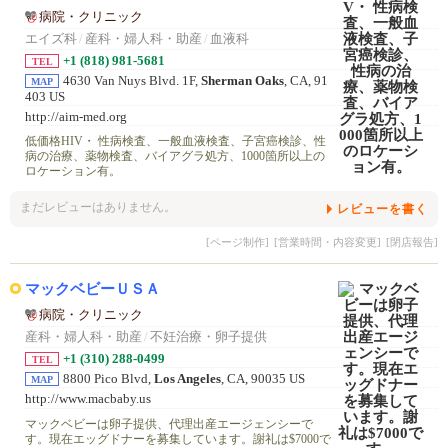
病院・クリニック
エイズ科
/
産科・婦人科・助産
/
血液科
+1 (818) 981-5681
TEL
4630 Van Nuys Blvd. 1F,
Sherman Oaks
, CA, 91
MAP
403 US
http://aim-med.org
低価格HIV・ 性病検査、一般血液検査、子宮癌検診、性
病の治療、薬物検査、バイアグラ処方、1000箇所以上の
ロケーション有。
まだレビューはありません。
レビューを書く
[ページ制作]
[営業時間・内容変更]
[閉店報告]
マックベビーＵＳＡ
病院・クリニック
産科・婦人科・助産
/
不妊治療・卵子提供
+1 (310) 288-0499
TEL
8800 Pico Blvd,
Los Angeles
, CA, 90035 US
MAP
http://www.macbaby.us
マックベビーは卵子提供、代理出産エージェンシーで
す。現在エッグドナーを募集しています。謝礼は$7000で