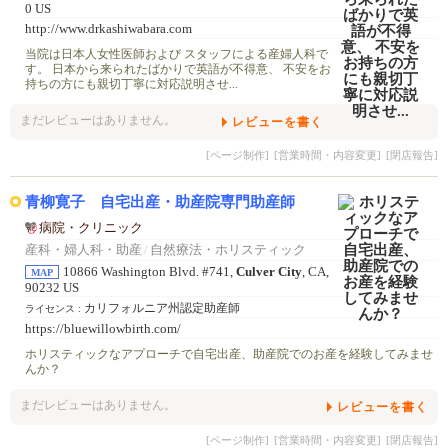
0 US
http://www.drkashiwabara.com
当院は日本人女性医師および スタッフによる産婦人科で
す。 日本から来られたばかりで英語が不得意、 不安をお
持ちの方にも親切丁寧に対応説明させ...
まだレビューはありません。
レビューを書く
[ページ制作]
[営業時間・内容変更]
[閉店報告]
青柳寛子 自宅出産・助産院専門助産師
病院・クリニック
産科・婦人科・助産
/
自然療法・ホリスティック
10866 Washington Blvd. #741,
Culver City
, CA,
MAP
90232 US
カリフォルニア州認定助産師
ライセンス :
https://bluewillowbirth.com/
ホリスティックなアプローチで自宅出産、助産院でのお産を経験してみませ
んか？
まだレビューはありません。
レビューを書く
[ページ制作]
[営業時間・内容変更]
[閉店報告]