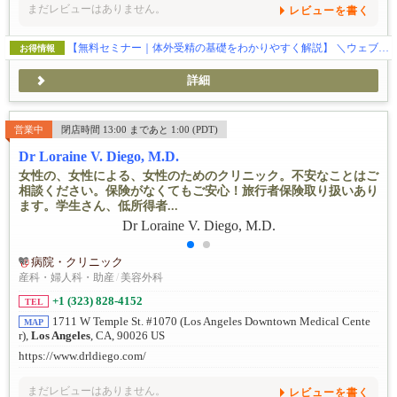
まだレビューはありません。
レビューを書く
【無料セミナー｜体外受精の基礎をわかりやすく解説】 ＼ウェブナー同時開催・日本語対応／
お得情報
詳細
営業中
閉店時間 13:00 まであと 1:00 (PDT)
Dr Loraine V. Diego, M.D.
女性の、女性による、女性のためのクリニック。不安なことはご
相談ください。保険がなくてもご安心！旅行者保険取り扱いあり
ます。学生さん、低所得者...
病院・クリニック
産科・婦人科・助産
/
美容外科
+1 (323) 828-4152
TEL
1711 W Temple St. #1070 (Los Angeles Downtown Medical Cente
MAP
r),
Los Angeles
, CA, 90026 US
https://www.drldiego.com/
まだレビューはありません。
レビューを書く