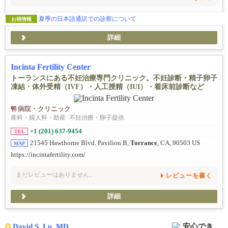
夏季の日本語通訳での診察について
お得情報
詳細
Incinta Fertility Center
トーランスにある不妊治療専門クリニック。不妊診断・精子卵子
凍結・体外受精（IVF）・人工授精（IUI）・着床前診断など
病院・クリニック
産科・婦人科・助産
/
不妊治療・卵子提供
+1 (201) 637-9454
TEL
21545 Hawthorne Blvd. Pavilion B,
Torrance
, CA, 90503 US
MAP
https://incintafertility.com/
まだレビューはありません。
レビューを書く
詳細
David S. Lu, MD