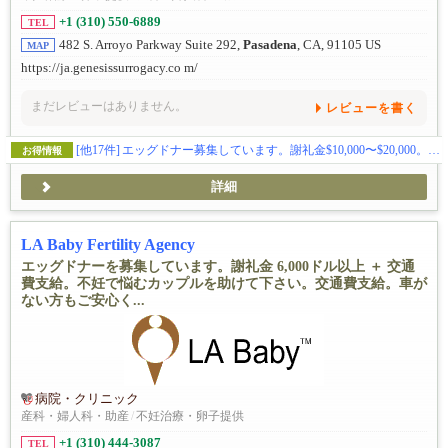
+1 (310) 550-6889
TEL
482 S. Arroyo Parkway Suite 292,
Pasadena
, CA, 91105 US
MAP
https://ja.genesissurrogacy.co m/
まだレビューはありません。
レビューを書く
[他17件]
エッグドナー募集しています。謝礼金$10,000〜$20,000。交通費も別途支給。
お得情報
詳細
LA Baby Fertility Agency
エッグドナーを募集しています。謝礼金 6,000ドル以上 ＋ 交通
費支給。不妊で悩むカップルを助けて下さい。交通費支給。車が
ない方もご安心く...
病院・クリニック
産科・婦人科・助産
/
不妊治療・卵子提供
+1 (310) 444-3087
TEL