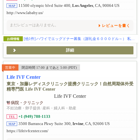
11500 olympic blvd Suite 400,
Los Angeles
, CA, 90064 US
MAP
http://www.lababy.us/
まだレビューはありません。
レビューを書く
[他1件]
ハワイでエッグドナー募集（謝礼金６０００ドル～） 私たちだから出来る事があります。
お得情報
詳細
営業中
閉店時間 17:00 まであと 5:00 (PDT)
Life IVF Center
東京・加藤レディスクリニック提携クリニック！自然周期体外受
精専門医 Life IVF Center
病院・クリニック
不妊治療・卵子提供
/
産科・婦人科・助産
+1 (949) 788-1133
TEL
3500 Barranca Pkwy Suite 300,
Irvine
, CA, 92606 US
MAP
https://lifeivfcenter.com/