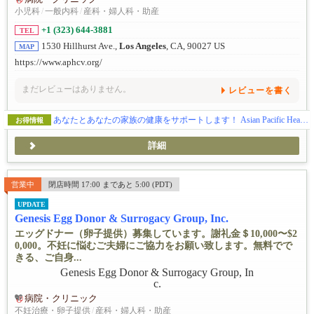
小児科
/
一般内科
/
産科・婦人科・助産
+1 (323) 644-3881
TEL
1530 Hillhurst Ave.,
Los Angeles
, CA, 90027 US
MAP
https://www.aphcv.org/
まだレビューはありません。
レビューを書く
あなたとあなたの家族の健康をサポートします！ Asian Pacific Health Care Venture, Inc.
お得情報
詳細
営業中
閉店時間 17:00 まであと 5:00 (PDT)
UPDATE
Genesis Egg Donor & Surrogacy Group, Inc.
エッグドナー（卵子提供）募集しています。謝礼金＄10,000〜$2
0,000。不妊に悩むご夫婦にご協力をお願い致します。無料でで
きる、ご自身...
病院・クリニック
不妊治療・卵子提供
/
産科・婦人科・助産