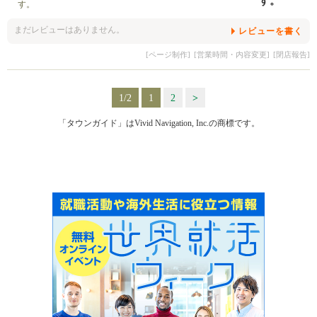
す。
まだレビューはありません。
レビューを書く
[ページ制作]
[営業時間・内容変更]
[閉店報告]
1/2
1
2
>
「タウンガイド」はVivid Navigation, Inc.の商標です。