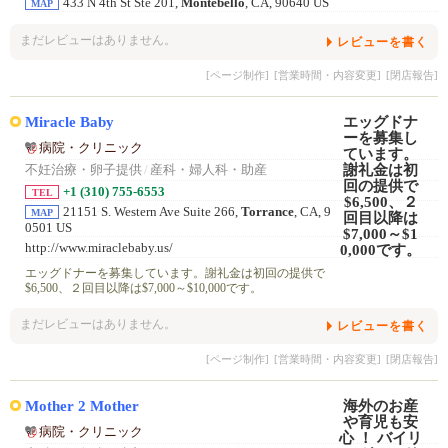
433 N 4th St Ste 201,
Montebello
, CA, 90640 US
MAP
まだレビューはありません。
レビューを書く
[ページ制作]
[営業時間・内容変更]
[閉店報告]
Miracle Baby
病院・クリニック
不妊治療・卵子提供
/
産科・婦人科・助産
+1 (310) 755-6553
TEL
21151 S. Western Ave Suite 266,
Torrance
, CA, 9
MAP
0501 US
http://www.miraclebaby.us/
エッグドナーを募集しています。謝礼金は初回の提供で
$6,500、２回目以降は$7,000～$10,000です。
まだレビューはありません。
レビューを書く
[ページ制作]
[営業時間・内容変更]
[閉店報告]
Mother 2 Mother
病院・クリニック