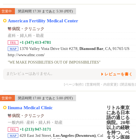
営業中
閉店時間 17:30 まであと 5:30 (PDT)
American Fertility Medical Center
病院・クリニック
産科・婦人科・助産
+1 (347) 413-4781
TEL
1370 Valley Vista Drive Unit #278,
Diamond Bar
, CA, 91765 US
MAP
http://www.afmc.com/
"WE MAKE POSSIBILITIES OUT OF IMPOSSIBILITIES"
まだレビューはありません。
レビューを書く
[ページ制作]
[営業時間・内容変更]
[閉店報告]
営業中
閉店時間 17:00 まであと 5:00 (PDT)
Iinuma Medical Clinic
病院・クリニック
一般内科
/
産科・婦人科・助産
+1 (213) 947-3171
TEL
420 East 3rd Street,
Los Angeles (Downtown)
, Cal
MAP