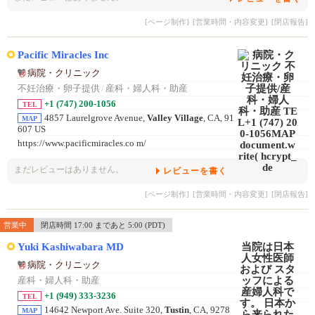
[ページ制作]
[営業時間・内容変更]
[閉店報告]
Pacific Miracles Inc
病院・クリニック
不妊治療・卵子提供
/
産科・婦人科・助産
+1 (747) 200-1056
TEL
4857 Laurelgrove Avenue,
Valley Village
, CA, 91
MAP
607 US
https://www.pacificmiracles.co m/
まだレビューはありません。
レビューを書く
[ページ制作]
[営業時間・内容変更]
[閉店報告]
営業中
閉店時間 17:00 まであと 5:00 (PDT)
Yuki Kashiwabara MD
病院・クリニック
産科・婦人科・助産
+1 (949) 333-3236
TEL
14642 Newport Ave. Suite 320,
Tustin
, CA, 9278
MAP