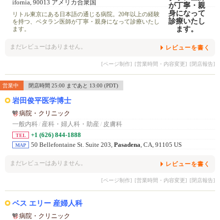
ifornia, 90013 アメリカ合衆国
リトル東京にある日本語の通じる病院。20年以上の経験
を持つ、ベタラン医師が丁寧・親身になって診療いたし
ます。
まだレビューはありません。
レビューを書く
[ページ制作]
[営業時間・内容変更]
[閉店報告]
営業中
閉店時間 25:00 まであと 13:00 (PDT)
岩田俊平医学博士
病院・クリニック
一般内科
/
産科・婦人科・助産
/
皮膚科
+1 (626) 844-1888
TEL
50 Bellefontaine St. Suite 203,
Pasadena
, CA, 91105 US
MAP
まだレビューはありません。
レビューを書く
[ページ制作]
[営業時間・内容変更]
[閉店報告]
ベス エリー 産婦人科
病院・クリニック