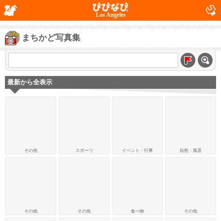
Los Angeles
まちかど写真集
最新から全表示
その他
スポーツ
イベント・行事
自然・風景
その他
その他
食べ物
その他