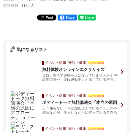
総閲覧数 :
1189 人
Share
気になるリスト
イベント情報
/
美容・健康
4.23% Match
無料体験オンラインエクササイズ
コロナ生活で運動不足になっていませんか？ 中
高年の方や、普段運動不足と感じている方向け
のクラスです...
イベント情報
/
美容・健康
3.34% Match
ボディートーク無料講演会『本当の原因
にアプローチ』 in アーバイン
日々知らないうちに溜め込んでいるストレスや
感情などが、生まれながらに持っている自然治
癒力の働きを阻害...
イベント情報
/
美容・健康
3.28% Match