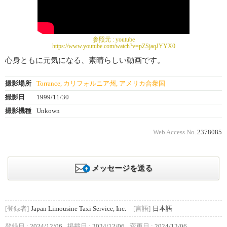
参照元 :
youtube
https://www.youtube.com/watch?v=pZSjaqJYYX0
心身ともに元気になる、素晴らしい動画です。
撮影場所
Torrance, カリフォルニア州, アメリカ合衆国
撮影日
1999/11/30
撮影機種
Unkown
Web Access No.
2378085
メッセージを送る
[登録者]
Japan Limousine Taxi Service, Inc.
[言語]
日本語
登録日 :
2024/12/06
掲載日 :
2024/12/06
変更日 :
2024/12/06