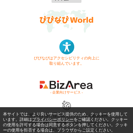
びびなびはアクセシビリティの向上に
取り組んでいます。
- 企業向けサービス -
本サイトでは、より良いサービス提供のため、クッキーを使用して
お問い合わせ
はじめてガイド
よくある質問
います。詳細は
プライバシーポリシー
をご確認ください。クッキー
利用規約
商標・著作権
プライバシーポリシー
の使用を許可する場合は同意するボタンを押してください。クッキ
ーの使用を拒否する場合は、ブラウザからご設定ください。
Copyright © 1999-2026 Vivid Navigation, Inc. All Rights Reserved.