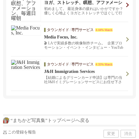
ヨガ、ストレッチ、瞑想、アファメーシ
ョン、毎週日曜朝
初めまして。 最近身体の疲れはいかがですか？
優しく心地よくヨガとストレッチでほぐして行
きましょう。...
タウンガイド
/
専門サービス
4.44% Match
Media Focus, Inc.
🎬 LAで実績多数の映像制作チーム。 企業プロ
モーション・イベント・インタビュー・YouTub
eコンテンツ制作まで幅広く対応。 日英バイリ
ンガル対応も可能。 初めて動画を作る企業様や
個人事業主の方にも分かりやすくサポートしま
タウンガイド
/
専門サービス
4.35% Match
す。
J&H Immigration Services
【結婚によるグリーンカード申請】は専門の当
社J&Hイミグレーションサービスにお任せ下さ
い❗️どこよりもリーズナブルな料金設定でお客様
を満足させます❣️💰その他永住権更新、ビザ申請
業務もご確認ください！
“まちかど写真集”トップページへ戻る
この登録を報告
変更
消去