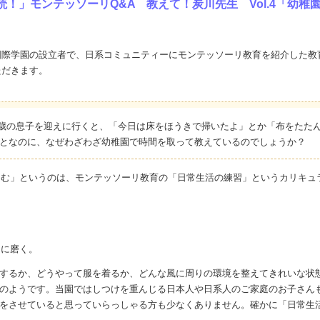
ん必読！」モンテッソーリQ&A 教えて！炭川先生 Vol.4「
国際学園の設立者で、日系コミュニティーにモンテッソーリ教育を紹介した教
ただきます。
2歳の息子を迎えに行くと、「今日は床をほうきで掃いたよ」とか「布をたた
となのに、なぜわざわざ幼稚園で時間を取って教えているのでしょうか？
たむ」というのは、モンテッソーリ教育の「日常生活の練習」というカリキュ
。
カに磨く。
するか、どうやって服を着るか、どんな風に周りの環境を整えてきれいな状
のようです。当園ではしつけを重んじる日本人や日系人のご家庭のお子さん
をさせていると思っていらっしゃる方も少なくありません。確かに「日常生