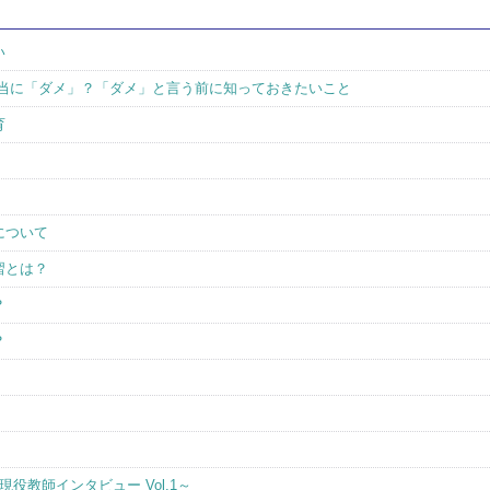
い
本当に「ダメ」？「ダメ」と言う前に知っておきたいこと
育
について
習とは？
？
？
役教師インタビュー Vol.1～