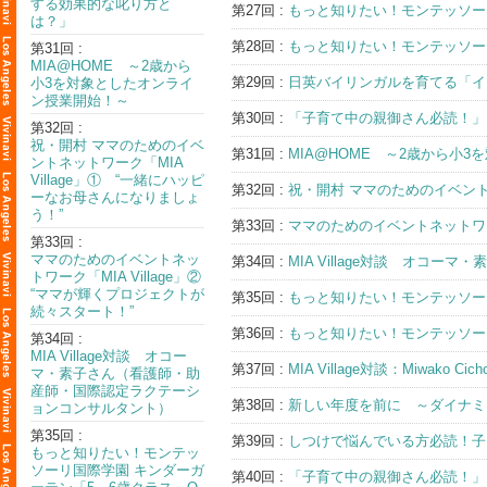
する効果的な叱り方と
第27回 :
もっと知りたい！モンテッソー
は？」
第28回 :
もっと知りたい！モンテッソー
第31回 :
MIA@HOME ～2歳から
第29回 :
日英バイリンガルを育てる「イ
小3を対象としたオンライ
ン授業開始！～
第30回 :
「子育て中の親御さん必読！」モ
第32回 :
祝・開村 ママのためのイベ
第31回 :
MIA@HOME ～2歳から小
ントネットワーク「MIA
Village」① “一緒にハッピ
第32回 :
祝・開村 ママのためのイベントネ
ーなお母さんになりましょ
う！”
第33回 :
ママのためのイベントネットワーク
第33回 :
ママのためのイベントネッ
第34回 :
MIA Village対談 オ
トワーク「MIA Village」②
“ママが輝くプロジェクトが
第35回 :
もっと知りたい！モンテッソー
続々スタート！”
第36回 :
もっと知りたい！モンテッソー
第34回 :
MIA Village対談 オコー
第37回 :
MIA Village対談：Miwako C
マ・素子さん（看護師・助
産師・国際認定ラクテーシ
第38回 :
新しい年度を前に ～ダイナミ
ョンコンサルタント）
第35回 :
第39回 :
しつけで悩んでいる方必読！子
もっと知りたい！モンテッ
ソーリ国際学園 キンダーガ
第40回 :
「子育て中の親御さん必読！」モ