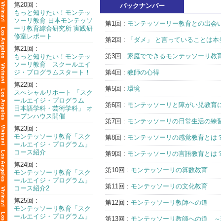
第20回 :
バックナンバー
もっと知りたい！モンテッ
ソーリ教育 日本モンテッソ
第1回 :
モンテッソーリー教育との出会
ーリ教育綜合研究所 実践研
修室レポート
第2回 :
「ダメ」 と言っていることは
第21回 :
第3回 :
家庭でできるモンテッソーリ教
もっと知りたい！モンテッ
ソーリ教育 スクールエイ
ジ・プログラムスタート！
第4回 :
教師の心得
第22回 :
第5回 :
環境
スぺシャルリポート 「スク
ールエイジ・プログラム
第6回 :
モンテッソーリと障がい児教育
日本語学科・芸術学科」 オ
ープンハウス開催
第7回 :
モンテッソーリの日常生活の練
第23回 :
モンテッソーリ教育「スク
第8回 :
モンテッソーリの感覚教育とは
ールエイジ・プログラム」
コース紹介
第9回 :
モンテッソーリの言語教育とは
第24回 :
第10回 :
モンテッソーリの算数教育
モンテッソーリ教育「スク
ールエイジ・プログラム」
第11回 :
モンテッソーリの文化教育
コース紹介2
第25回 :
第12回 :
モンテッソーリ教師への道
モンテッソーリ教育「スク
ールエイジ・プログラム」
第13回 :
モンテッソーリ教師への道 ～現