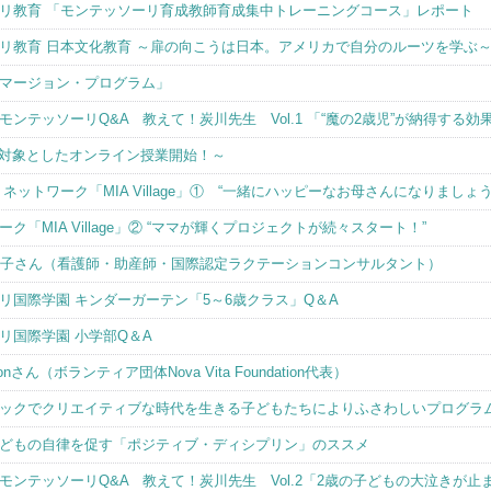
リ教育 「モンテッソーリ育成教師育成集中トレーニングコース」レポート
リ教育 日本文化教育 ～扉の向こうは日本。アメリカで自分のルーツを学ぶ
マージョン・プログラム」
ンテッソーリQ&A 教えて！炭川先生 Vol.1 「“魔の2歳児”が納得する
3を対象としたオンライン授業開始！～
ットワーク「MIA Village」① “一緒にハッピーなお母さんになりましょう
「MIA Village」② “ママが輝くプロジェクトが続々スタート！”
コーマ・素子さん（看護師・助産師・国際認定ラクテーションコンサルタント）
リ国際学園 キンダーガーテン「5～6歳クラス」Q＆A
リ国際学園 小学部Q＆A
ichonさん（ボランティア団体Nova Vita Foundation代表）
ックでクリエイティブな時代を生きる子どもたちによりふさわしいプログラ
どもの自律を促す「ポジティブ・ディシプリン」のススメ
ンテッソーリQ&A 教えて！炭川先生 Vol.2「2歳の子どもの大泣きが止