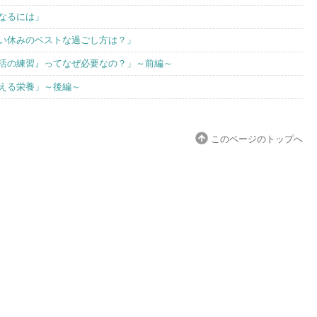
になるには」
長い休みのベストな過ごし方は？」
生活の練習』ってなぜ必要なの？」～前編～
与える栄養」～後編～
このページのトップへ