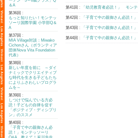
ーテン「5～6歳クラス」Q
＆A
第41回 :
「幼児教育者必読！」 モンテッ
第36回 :
第42回 :
「子育て中の親御さん必読！」
もっと知りたい！モンテッ
ソーリ国際学園 小学部Q＆
A
第43回 :
「子育て中の親御さん必読！」
第37回 :
第44回 :
「子育て中の親御さん必読！」
MIA Village対談：Miwako
Cichonさん（ボランティア
団体Nova Vita Foundation
代表）
第38回 :
新しい年度を前に ～ダイ
ナミックでクリエイティブ
な時代を生きる子どもたち
によりふさわしいプログラ
ムを～
第39回 :
しつけで悩んでいる方必
読！子どもの自律を促す
「ポジティブ・ディシプリ
ン」のススメ
第40回 :
「子育て中の親御さん必
読！」モンテッソーリ
Q&A 教えて！炭川先生