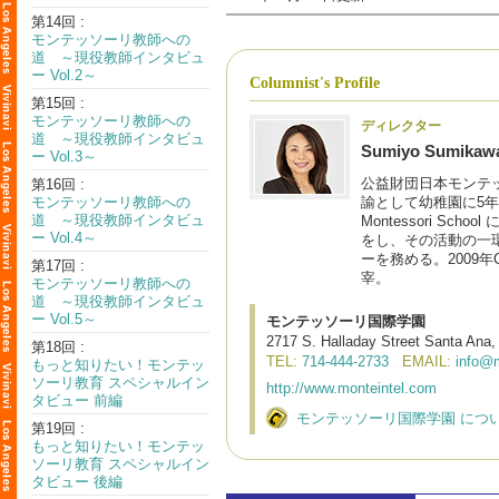
第14回 :
モンテッソーリ教師への
道 ～現役教師インタビュ
ー Vol.2～
Columnist's Profile
第15回 :
モンテッソーリ教師への
ディレクター
道 ～現役教師インタビュ
Sumiyo Sumikaw
ー Vol.3～
公益財団日本モンテ
第16回 :
モンテッソーリ教師への
諭として幼稚園に5年間勤
道 ～現役教師インタビュ
Montessori Sc
ー Vol.4～
をし、その活動の一環
ーを務める。2009年
第17回 :
宰。
モンテッソーリ教師への
道 ～現役教師インタビュ
ー Vol.5～
モンテッソーリ国際学園
2717 S. Halladay Street Santa Ana
第18回 :
TEL:
714-444-2733
EMAIL:
info@m
もっと知りたい！モンテッ
ソーリ教育 スペシャルイン
http://www.monteintel.com
タビュー 前編
モンテッソーリ国際学園 につ
第19回 :
もっと知りたい！モンテッ
ソーリ教育 スペシャルイン
タビュー 後編