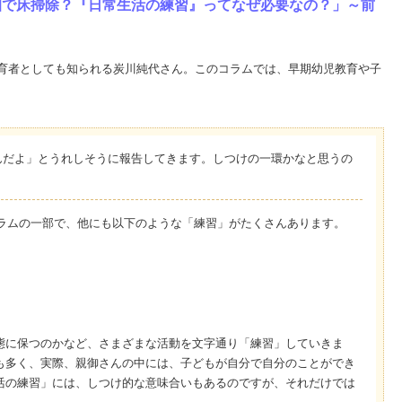
幼稚園で床掃除？『日常生活の練習』ってなぜ必要なの？」～前
育者としても知られる炭川純代さん。このコラムでは、早期幼児教育や子
んだよ」とうれしそうに報告してきます。しつけの一環かなと思うの
ラムの一部で、他にも以下のような「練習」がたくさんあります。
態に保つのかなど、さまざまな活動を文字通り「練習」していきま
も多く、実際、親御さんの中には、子どもが自分で自分のことができ
活の練習」には、しつけ的な意味合いもあるのですが、それだけでは