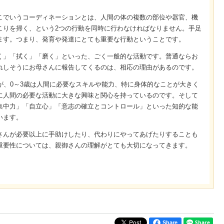
こでいうコーディネーションとは、人間の体の複数の部位や器官、機
こりを掃く、という2つの行動を同時に行わなければなりません。手足
ます。つまり、発育や発達にとても重要な行動ということです。
く」「拭く」「磨く」といった、ごく一般的な活動です。普通ならお
れしそうにお母さんに報告してくるのは、相応の理由があるのです。
が、0～3歳は人間に必要なスキルや能力、特に身体的なことが大きく
に人間の必要な活動に大きな興味と関心を持っているのです。そして
集中力」「自立心」「意志の確立とコントロール」といった知的な能
います。
さんが必要以上に手助けしたり、代わりにやってあげたりすることも
重要性については、親御さんの理解がとても大切になってきます。
Share