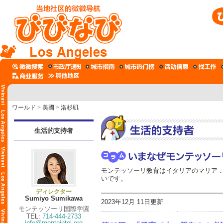
Los Angeles
ワールド
>
美國
>
洛杉矶
生活的支持者
モンテッソーリ教育はイタリアのマリア．
いです。
ディレクター
Sumiyo Sumikawa
2023年12月 11日更新
モンテッソーリ国際学園
TEL:
714-444-2733
info@monteintel.org