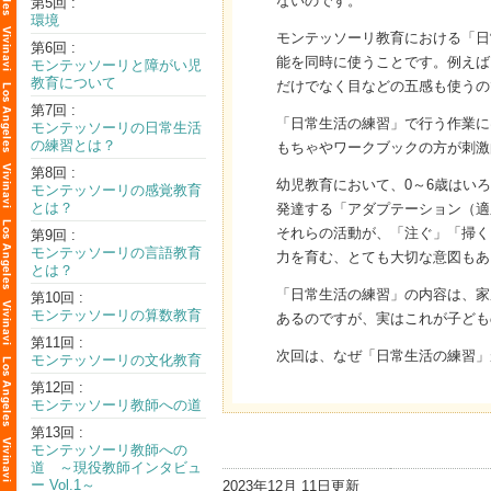
ないのです。
第5回 :
環境
モンテッソーリ教育における「日
第6回 :
能を同時に使うことです。例えば
モンテッソーリと障がい児
教育について
だけでなく目などの五感も使うの
第7回 :
「日常生活の練習」で行う作業に
モンテッソーリの日常生活
の練習とは？
もちゃやワークブックの方が刺激
第8回 :
幼児教育において、0～6歳はい
モンテッソーリの感覚教育
とは？
発達する「アダプテーション（適
それらの活動が、「注ぐ」「掃く
第9回 :
モンテッソーリの言語教育
力を育む、とても大切な意図もあ
とは？
「日常生活の練習」の内容は、家
第10回 :
モンテッソーリの算数教育
あるのですが、実はこれが子ども
第11回 :
次回は、なぜ「日常生活の練習」
モンテッソーリの文化教育
第12回 :
モンテッソーリ教師への道
第13回 :
モンテッソーリ教師への
道 ～現役教師インタビュ
ー Vol.1～
2023年12月 11日更新