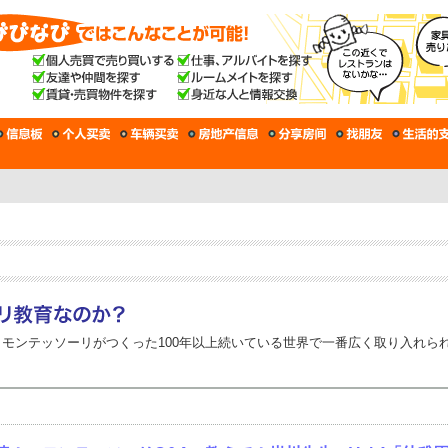
モンテッソーリがつくった100年以上続いている世界で一番広く取り入れら