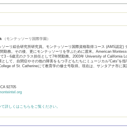
a
（モンテッソーリ国際学園）
ッソーリ綜合研究所研究員。モンテッソーリ国際資格取得コース (AMS認定)
務。その後、更にモンテッソーリを学ぶために渡米。American Montessori
hool にて3－6歳児のクラス担任として7年間勤務。2003年 University of Cal
として、自閉症やその他の障害をもつ子どもたちにミュージカル“Cats”を指導。障
College of St. Catherineにて教育学の修士号取得。現在は、サ
, CA 92705
onteintel.org
いて詳しくはこちらをご覧ください。