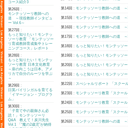
コース紹介3
第14回 :
モンテッソーリ教師への道 ～現
第26回 :
モンテッソーリ教師への
第15回 :
モンテッソーリ教師への道 ～現
道 ～現役教師インタビュ
ー Vol.6～
第16回 :
モンテッソーリ教師への道 ～現
第27回 :
もっと知りたい！モンテッ
第17回 :
モンテッソーリ教師への道 ～現
ソーリ教育 「モンテッソー
リ育成教師育成集中トレー
第18回 :
もっと知りたい！モンテッソー
ニングコース」レポート
第28回 :
第19回 :
もっと知りたい！モンテッソー
もっと知りたい！モンテッ
ソーリ教育 日本文化教育
第20回 :
もっと知りたい！モンテッソー
～扉の向こうは日本。アメ
リカで自分のルーツを学ぶ
第21回 :
もっと知りたい！モンテッソー
～
第22回 :
スぺシャルリポート 「スクー
第29回 :
日英バイリンガルを育てる
第23回 :
モンテッソーリ教育「スクール
「イマージョン・プログラ
ム」
第24回 :
モンテッソーリ教育「スクール
第30回 :
「子育て中の親御さん必
第25回 :
モンテッソーリ教育「スクール
読！」モンテッソーリ
Q&A 教えて！炭川先生
第26回 :
モンテッソーリ教師への道 ～現
Vol.1 「“魔の2歳児”が納得