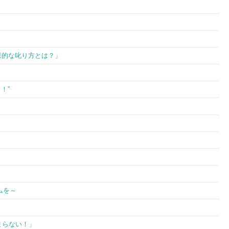
～
効果的な叱り方とは？」
！”
ムを～
まらない！」