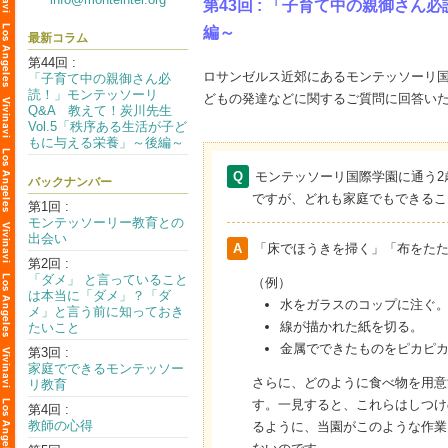
第43回 : 「子育て中の親御さ
編～
最新コラム
第44回 :
ロサンゼルス近郊にあるモンテッソーリ
「子育て中の親御さん必
読！」モンテッソーリ
どもの発達などに関するご質問に回答い
Q&A 教えて！炭川先生
Vol.5「秩序ある生活が子ど
もに与える栄養」～後編～
Q
モンテッソーリ国際学園に通う
バックナンバー
ですが、どれも家庭でもできるこ
第1回 :
モンテッソーリー教育との
出会い
A
「床でほうきを掃く」「布をた
第2回 :
「ダメ」 と言っていること
（例）
は本当に「ダメ」？「ダ
水をガラスのコップに注ぐ
メ」と言う前に知っておき
線が描かれた紙を切る。
たいこと
金属でできたものをピカピ
第3回 :
家庭でできるモンテッソー
さらに、どのように食べ物を用意
リ教育
す。一見すると、これらはしつけ
第4回 :
教師の心得
るように、当園がこのような作業