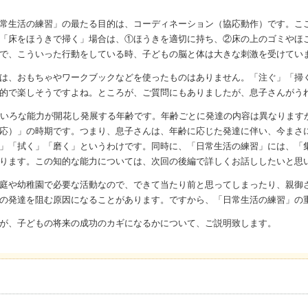
常生活の練習」の最たる目的は、コーディネーション（協応動作）です。こ
「床をほうきで掃く」場合は、①ほうきを適切に持ち、②床の上のゴミやほ
で、こういった行動をしている時、子どもの脳と体は大きな刺激を受けてい
は、おもちゃやワークブックなどを使ったものはありません。「注ぐ」「掃
的で楽しそうですよね。ところが、ご質問にもありましたが、息子さんがう
ろいろな能力が開花し発展する年齢です。年齢ごとに発達の内容は異なります
応）」の時期です。つまり、息子さんは、年齢に応じた発達に伴い、今まさ
」「拭く」「磨く」というわけです。同時に、「日常生活の練習」には、「
ります。この知的な能力については、次回の後編で詳しくお話ししたいと思
庭や幼稚園で必要な活動なので、できて当たり前と思ってしまったり、親御
の発達を阻む原因になることがあります。ですから、「日常生活の練習」の
が、子どもの将来の成功のカギになるかについて、ご説明致します。