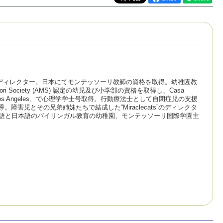
 ディレクター。日本にてモンテッソーリ教師の資格を取得。幼稚園教
 Society (AMS) 認定の幼児及び小学部の資格を取得し、Casa
ifornia Los Angeles、で心理学学士号取得。行動療法士として自閉症児の支援
害児とその兄弟姉妹たちで結成した“Miraclecats”のディレクタ
ンタアナ市に英語と日本語のバイリンガル教育の幼稚園、モンテッソーリ国際学園主