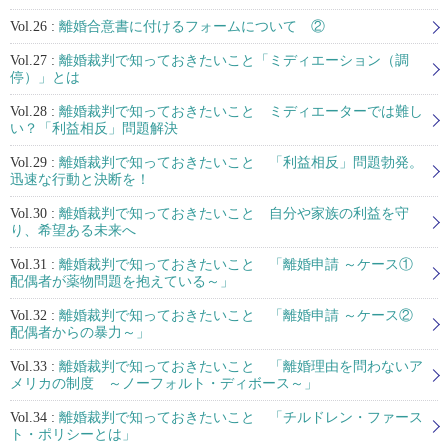
Vol.26 :
離婚合意書に付けるフォームについて ②
Vol.27 :
離婚裁判で知っておきたいこと「ミディエーション（調
停）」とは
Vol.28 :
離婚裁判で知っておきたいこと ミディエーターでは難し
い？「利益相反」問題解決
Vol.29 :
離婚裁判で知っておきたいこと 「利益相反」問題勃発。
迅速な行動と決断を！
Vol.30 :
離婚裁判で知っておきたいこと 自分や家族の利益を守
り、希望ある未来へ
Vol.31 :
離婚裁判で知っておきたいこと 「離婚申請 ～ケース①
配偶者が薬物問題を抱えている～」
Vol.32 :
離婚裁判で知っておきたいこと 「離婚申請 ～ケース②
配偶者からの暴力～」
Vol.33 :
離婚裁判で知っておきたいこと 「離婚理由を問わないア
メリカの制度 ～ノーフォルト・ディボース～」
Vol.34 :
離婚裁判で知っておきたいこと 「チルドレン・ファース
ト・ポリシーとは」