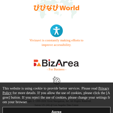
Vivinavi is constantly making efforts to
improve accessibility.
- For Business -
This website is using cookie to provide better services. Please read
Privacy
Contact Us
Starter Guide
FAQ
Policy
for more details. If you allow the use of cookies, please click the [A
Terms of Use
Trademark / Copyright
Privacy Policy
gree] button. If you reject the use of cookies, please change your settings fr
Copyright © 1999-2026 Vivid Navigation, Inc. All Rights Reserved.
om your browser.
Server US (44) @ Los Angeles Data Center