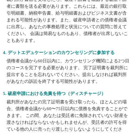
者に書類を送る必要があります。これらには、最近の銀行取
引明細書、納税申告書、給与明細書およびビジネス文書が含
まれる可能性があります。また、破産申請者との債権者会議
に出席し、あなたの事務処理と状況についての質問に答えて
ください。 会議は簡易なものもあり、債権者が出席しないこ
ともあります。
4. デットエデュケーションのカウンセリングに参加する
債権者会議から60日以内に、カウンセリング機関による2つ目
のコースを完了する必要があります。 完了証明書を裁判所に
提出することを忘れないでください。提出しなければ裁判所
があなたの訴訟を終了する可能性があります。
5. 破産申請における免責を待つ（ディスチャージ）
裁判所があなたの完了証明書を受け取ったら、ほとんどの場
合、債権者会議から60〜75日以内に債務を免責することがで
きます。 この間、あなたは受託者に免除されていない財産を
渡さなければならないかもしれませんが、受託者の許可を得
ている他の人に売ったり渡したりしないようにしてくださ