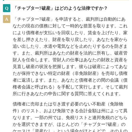
Q
「チャプター7破産」はどのような法律ですか？
A
「チャプター7破産」を申請すると、裁判所は自動的にあ
なたの現在の債務に対して一時的な措置を取ります。これ
により債権者が支払いを回収したり、賃金を上げたり、家
を差し押さえたり、財産を取り戻したり、あなたを家から
追い出したり、水道や電気などを止めたりするのを防ぎま
す。また、裁判所はあなたの財産を法的に所有し、破産管
財人を任命します。管財人の仕事はあなたの財政と資産を
見直し破産の状況を把握します。彼らは破産によってあな
たが保持できない特定の財産（非免除財産）を売却し債権
者に返済します。また、あなたと債権者との間の会議（債
権者会議と呼ばれる）を手配して実行します。そして裁判
所に行きあなたの申告に関する質問に答えてくれます。
債権者に売却または引き渡す必要のない不動産（免除物
件）のリスト、および免除できる合計金額は州によって異
なります。一部の州では、免税リストと連邦免税のどちら
かを選択できますが、ほとんどの「チャプター7破産」の
ケースは「資産なし」という場合がほとんどで、その人の