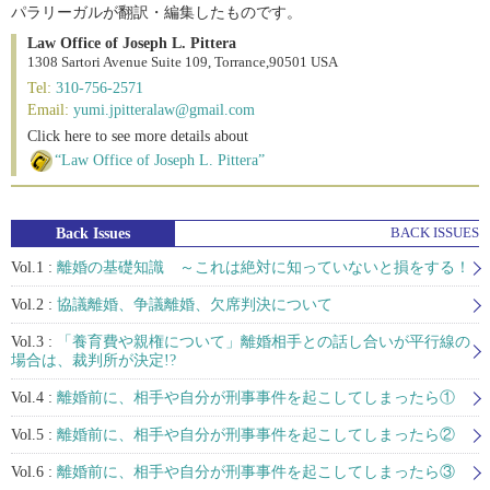
パラリーガルが翻訳・編集したものです。
Law Office of Joseph L. Pittera
1308 Sartori Avenue Suite 109, Torrance,90501 USA
Tel:
310-756-2571
Email:
yumi.jpitteralaw@gmail.com
Click here to see more details about
“Law Office of Joseph L. Pittera”
Back Issues
BACK ISSUES
Vol.1 :
離婚の基礎知識 ～これは絶対に知っていないと損をする！
Vol.2 :
協議離婚、争議離婚、欠席判決について
Vol.3 :
「養育費や親権について」離婚相手との話し合いが平行線の
場合は、裁判所が決定!?
Vol.4 :
離婚前に、相手や自分が刑事事件を起こしてしまったら①
Vol.5 :
離婚前に、相手や自分が刑事事件を起こしてしまったら②
Vol.6 :
離婚前に、相手や自分が刑事事件を起こしてしまったら③