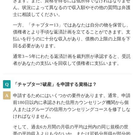
きます。また、資格を得るには低所得でなければなりませ
ん。状況によって異なるので収入額やその他の質問は弁護
士に相談してください。
一方、「チャプター13」ではあなたは自分の物を保管し、
債権者とより手頃な返済計画を立てることができます。支
払いを行うのに十分な収入があり、債務の上限の上限を下
回る必要があります。
通常3～5年にわたる返済計画を裁判所が承認すると、受託
者があなたの支払いを回収して債権者に支払います。
Q
「チャプター7破産」を申請する資格は？
A
申請するためにはいくつかの要件があります。通常、申請
前180日以内に承認された信用カウンセリング機関から個
人またはグループの信用カウンセリングコースを修了しな
ければなりません。
そして、過去6カ月間の月収の平均は州内の同じ規模の世
帯の平均収入よりも少ないか、または可処分所得が部分的