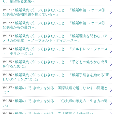
り、希望ある未来へ
Vol.31 :
離婚裁判で知っておきたいこと 「離婚申請 ～ケース①
配偶者が薬物問題を抱えている～」
Vol.32 :
離婚裁判で知っておきたいこと 「離婚申請 ～ケース②
配偶者からの暴力～」
Vol.33 :
離婚裁判で知っておきたいこと 「離婚理由を問わないア
メリカの制度 ～ノーフォルト・ディボース～」
Vol.34 :
離婚裁判で知っておきたいこと 「チルドレン・ファース
ト・ポリシーとは」
Vol.35 :
離婚裁判で知っておきたいこと 「子どもの健やかな成長
を守るために」
Vol.36 :
離婚裁判で知っておきたいこと 「離婚手続きを始める“正
しいタイミング”とは」
Vol.37 :
離婚の「引き金」を知る 国際結婚で起こりやすい問題と
は？
Vol.38 :
離婚の「引き金」を知る 「①夫婦の考え方・生き方の違
い」
Vol.39 :
離婚の「引き金」を知る ②「子育て方針の違い」