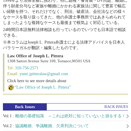
1994年より法律全般に携わり、特に親権・養育費・DV問題、離婚に
伴う財産分与など家族や離婚にかかわる家族法に関して豊富で幅広
い経験を持つ。それだけでなく、刑法、破産法、会社法などの様々
なケースを取り扱ってきた。他の弁護士事務所ではあきらめられて
しまったような複雑なケースも最後まで根気よく対応している。
24時間日本語無料法律相談も行っているのでいつでも日本語で相談
できる。
※本コラムはJoseph L. Pittera弁護士による法律アドバイスを日本人
パラリーガルが翻訳・編集したものです。
Law Office of Joseph L. Pittera
1308 Sartori Avenue Suite 109, Torrance,90501 USA
Tel:
310-756-2571
Email:
yumi.jpitteralaw@gmail.com
Click here to see more details about
“Law Office of Joseph L. Pittera”
Back Issues
BACK ISSUES
Vol.1 :
離婚の基礎知識 ～これは絶対に知っていないと損をする！
Vol.2 :
協議離婚、争議離婚、欠席判決について