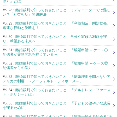
停）」とは
Vol.28 :
離婚裁判で知っておきたいこと ミディエーターでは難し
い？「利益相反」問題解決
Vol.29 :
離婚裁判で知っておきたいこと 「利益相反」問題勃発。
迅速な行動と決断を！
Vol.30 :
離婚裁判で知っておきたいこと 自分や家族の利益を守
り、希望ある未来へ
Vol.31 :
離婚裁判で知っておきたいこと 「離婚申請 ～ケース①
配偶者が薬物問題を抱えている～」
Vol.32 :
離婚裁判で知っておきたいこと 「離婚申請 ～ケース②
配偶者からの暴力～」
Vol.33 :
離婚裁判で知っておきたいこと 「離婚理由を問わないア
メリカの制度 ～ノーフォルト・ディボース～」
Vol.34 :
離婚裁判で知っておきたいこと 「チルドレン・ファース
ト・ポリシーとは」
Vol.35 :
離婚裁判で知っておきたいこと 「子どもの健やかな成長
を守るために」
Vol.36 :
離婚裁判で知っておきたいこと 「離婚手続きを始める“正