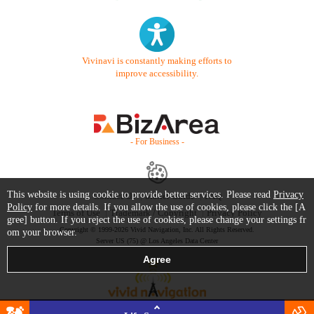
Vivinavi is constantly making efforts to
improve accessibility.
- For Business -
This website is using cookie to provide better services. Please read
Privacy
Contact Us
Starter Guide
FAQ
Policy
for more details. If you allow the use of cookies, please click the [A
Terms of Use
Trademark / Copyright
Privacy Policy
gree] button. If you reject the use of cookies, please change your settings fr
Copyright © 1999-2026 Vivid Navigation, Inc. All Rights Reserved.
om your browser.
Server US (75) @ Los Angeles Data Center