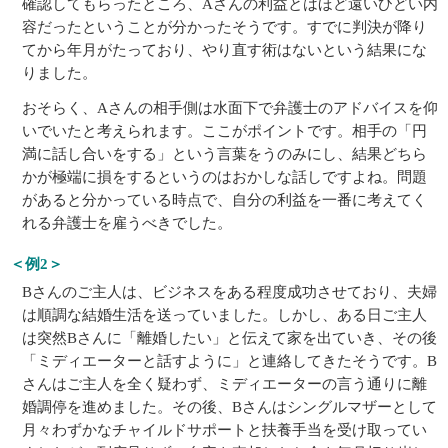
確認してもらったところ、Aさんの利益とはほど遠いひどい内
容だったということが分かったそうです。すでに判決が降り
てから年月がたっており、やり直す術はないという結果にな
りました。
おそらく、Aさんの相手側は水面下で弁護士のアドバイスを仰
いでいたと考えられます。ここがポイントです。相手の「円
満に話し合いをする」という言葉をうのみにし、結果どちら
かが極端に損をするというのはおかしな話しですよね。問題
があると分かっている時点で、自分の利益を一番に考えてく
れる弁護士を雇うべきでした。
＜例2＞
Bさんのご主人は、ビジネスをある程度成功させており、夫婦
は順調な結婚生活を送っていました。しかし、ある日ご主人
は突然Bさんに「離婚したい」と伝えて家を出ていき、その後
「ミディエーターと話すように」と連絡してきたそうです。B
さんはご主人を全く疑わず、ミディエーターの言う通りに離
婚調停を進めました。その後、Bさんはシングルマザーとして
月々わずかなチャイルドサポートと扶養手当を受け取ってい