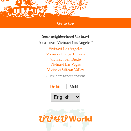
Go to top
Your neighborhood Vivinavi
Areas near "Vivinavi Los Angeles"
Vivinavi Los Angeles
Vivinavi Orange County
Vivinavi San Diego
Vivinavi Las Vegas
Vivinavi Silicon Valley
Click here for other areas
Desktop
Mobile