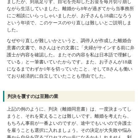
ましたが、到底足りず、自宅を売却したお金を毎月切り崩し
ながら生活していました。離婚から8年が過ぎてから当事務所
にご相談にいらっしゃいましたが、お子さんも18歳になろう
という年頃で、このケースのやり直しは難しいとご説明しま
した。
なぜやり直しが難しいかというと、調停人が作成した離婚合
意書の文書で、Bさんはその文書に「夫婦がサインする前に弁
護士が内容を確認した。またその内容を私は日本語で理解し
ている」と一筆書いていたからです。また、お子さんが18歳
になるまでわずか1年を切っていたこと、そしてBさんも働い
ており経済的に自立していたことも理由でした。
判決を覆すのは至難の業
上記の例のように、判決（離婚同意書）は、一度決まってし
まうと、それを変えることは難しいです。離婚を考えたら、
もちろん事前が一番よいのですが、途中でもいいので弁護士
を雇うことも選択に入れましょう。その決定が大失敗や悩み
事から自分を守るプロセスの一歩になるかもしれません。利