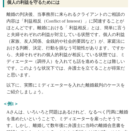
個人の利益を守るためには
離婚の判決後、当事務所に来られるクライアントのご相談の
内容は「利益相反（Conflict of Interest）」に関連することが
ほとんどです。離婚における「 利益相反」とは、簡単に言う
と夫婦それぞれの利益が対立している状態です。個人の利益
（家族、友人関係、金銭的や社会的要因など）が、家庭法に
おける判断、決定、行動を損なう可能性があります。ですか
ら、夫婦それぞれの個人的利益が相反している状態では、ミ
ディエーター（調停人）を入れても話を進めることは難しい
です。このような状況下では、弁護士を立てることが得策だ
と思います。
以下に、実際にミディエーターを入れた離婚裁判のケースを
ご紹介しましょう。
＜例1＞
Aさんは、いろいろと問題はあるけれど、なるべく円満に離婚
を進めたいということで、ミディエーターを雇ったそうで
す。しかし、離婚して数年後に弁護士に当時の離婚合意書を