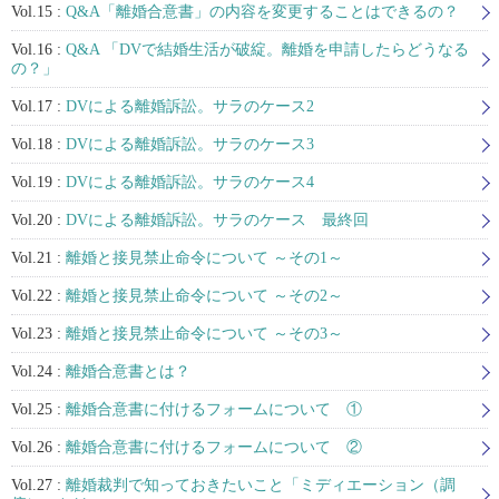
Vol.15 :
Q&A「離婚合意書」の内容を変更することはできるの？
Vol.16 :
Q&A 「DVで結婚生活が破綻。離婚を申請したらどうなる
の？」
Vol.17 :
DVによる離婚訴訟。サラのケース2
Vol.18 :
DVによる離婚訴訟。サラのケース3
Vol.19 :
DVによる離婚訴訟。サラのケース4
Vol.20 :
DVによる離婚訴訟。サラのケース 最終回
Vol.21 :
離婚と接見禁止命令について ～その1～
Vol.22 :
離婚と接見禁止命令について ～その2～
Vol.23 :
離婚と接見禁止命令について ～その3～
Vol.24 :
離婚合意書とは？
Vol.25 :
離婚合意書に付けるフォームについて ①
Vol.26 :
離婚合意書に付けるフォームについて ②
Vol.27 :
離婚裁判で知っておきたいこと「ミディエーション（調