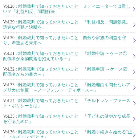
Vol.28 :
離婚裁判で知っておきたいこと ミディエーターでは難し
い？「利益相反」問題解決
Vol.29 :
離婚裁判で知っておきたいこと 「利益相反」問題勃発。
迅速な行動と決断を！
Vol.30 :
離婚裁判で知っておきたいこと 自分や家族の利益を守
り、希望ある未来へ
Vol.31 :
離婚裁判で知っておきたいこと 「離婚申請 ～ケース①
配偶者が薬物問題を抱えている～」
Vol.32 :
離婚裁判で知っておきたいこと 「離婚申請 ～ケース②
配偶者からの暴力～」
Vol.33 :
離婚裁判で知っておきたいこと 「離婚理由を問わないア
メリカの制度 ～ノーフォルト・ディボース～」
Vol.34 :
離婚裁判で知っておきたいこと 「チルドレン・ファース
ト・ポリシーとは」
Vol.35 :
離婚裁判で知っておきたいこと 「子どもの健やかな成長
を守るために」
Vol.36 :
離婚裁判で知っておきたいこと 「離婚手続きを始める“正
しいタイミング”とは」