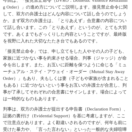
今回は、「接見禁止命令（DVRO：Domestic Violence Restrainin
g Order）」の進め方についてご説明します。接見禁止命令に関
して、双方の弁護士はどんな内容について話し合うのでしょう
か。まず双方の弁護士は、「とりあえず」合意書の内容につい
て話し合います。この「とりあえず」というのが、とても大切
です。あくまでもざっくりした内容ということですが、最終版
を視野に入れた大切なたたき台でもあるのです。
「接見禁止命令」では、申し立てをした人やその人の子ども、
家族に近づかない事を約束させる場合、判事（ジャッジ）が命
令を出します。また、お互いに距離を保つように命じる「ミュ
ーチュアル・ステイ・アウェイ・オーダー（Mutual Stay Away
Order）」もあり、夫もしくは妻（子どもや家族が含まれること
もある）に近づかないという事をお互いの弁護士が合意し、判
事が了承してそれぞれの合意書にサインします。場合によって
は一時的なものもあります。
判事は、双方の弁護士が提出する申告書（Declaration Form）、
証拠の裏付け（Evidential Support）を基に考慮しますが、ここ
で注意点があります。よく勘違いされるのですが、何年も前に
受けた暴力や、「言った言わない」といった一般的な夫婦喧嘩