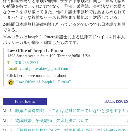
伴う財産分与など家族や離婚にかかわる家族法に関して豊富で幅広
い経験を持つ。それだけでなく、刑法、破産法、会社法などの様々
なケースを取り扱ってきた。他の弁護士事務所ではあきらめられて
しまったような複雑なケースも最後まで根気よく対応している。
24時間日本語無料法律相談も行っているのでいつでも日本語で相談
できる。
※本コラムはJoseph L. Pittera弁護士による法律アドバイスを日本人
パラリーガルが翻訳・編集したものです。
Law Office of Joseph L. Pittera
1308 Sartori Avenue Suite 109, Torrance,90501 USA
Tel:
310-756-2571
Email:
yumi.jpitteralaw@gmail.com
Click here to see more details about
“Law Office of Joseph L. Pittera”
Back Issues
BACK ISSUES
Vol.1 :
離婚の基礎知識 ～これは絶対に知っていないと損をする！
Vol.2 :
協議離婚、争議離婚、欠席判決について
Vol.3 :
「養育費や親権について」離婚相手との話し合いが平行線の