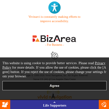
Vivinavi is constantly making efforts to
improve accessibility.
- For Business -
This website is using cookie to provide better services. Please read
Privacy
Contact Us
Starter Guide
FAQ
Policy
for more details. If you allow the use of cookies, please click the [A
Terms of Use
Trademark / Copyright
Privacy Policy
gree] button. If you reject the use of cookies, please change your settings fr
Copyright © 1999-2026 Vivid Navigation, Inc. All Rights Reserved.
om your browser.
Server US (44) @ Los Angeles Data Center
Life Supporters