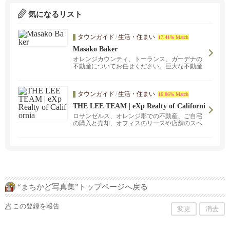
気になるリスト
タウンガイド
/
生活・住まい
17.41% Match
Masako Baker
オレンジカウンティ、トーランス、ガーデナの
不動産についてお任せください。巨大な不動産
ネットワークを持つブローカーエージ、コール
ドウェルバンカーのアーバインオフィスを拠点
に、 不動産売買、取引のお手伝いをしておりま
タウンガイド
/
生活・住まい
16.86% Match
す。 私は、日本で長年育った身として、日本人
のみなさまとのご縁をとても大事にしておりま
THE LEE TEAM | eXp Realty of Californi
す。 不動産または、関連の情報、サービスにつ
a
ロサンゼルス、オレンジ郡での不動産、ご自宅
いても何かお手伝いができることがあればと思
の購入と売却、オフィスのリースや店舗のスペ
いますので、 気軽にご連絡ください。
ース探し、また資産形成のための投資物件アド
バイスをいたします。
“まちかど写真集”トップページへ戻る
この登録を報告
変更
消去