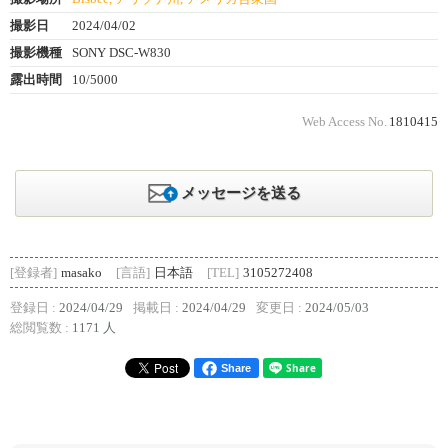
撮影日
2024/04/02
撮影機種
SONY DSC-W830
露出時間
10/5000
Web Access No.
1810415
メッセージを送る
[登録者]
masako
[言語]
日本語
[TEL]
3105272408
登録日 :
2024/04/29
掲載日 :
2024/04/29
変更日 :
2024/05/03
総閲覧数 :
1171 人
Share