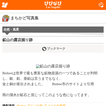
Los Angeles
まちかど写真集
自然・風景
鉱山の露店掘り跡
ブックマーク
Bisbeeは世界で最も豊富な鉱物資源の一つであることが判明
し、銀、鉛、亜鉛は言うまでもなく、
金と銅が産出されました。 Bisbee市のサイトより引用
雨の溜水が鉱石と混じってこのような色になってます。
撮影場所
Bisbee, アリゾナ州, アメリカ合衆国