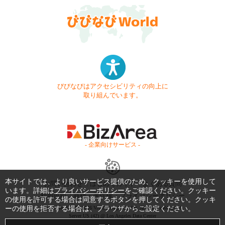
びびなびはアクセシビリティの向上に
取り組んでいます。
- 企業向けサービス -
本サイトでは、より良いサービス提供のため、クッキーを使用して
お問い合わせ
はじめてガイド
よくある質問
います。詳細は
プライバシーポリシー
をご確認ください。クッキー
利用規約
商標・著作権
プライバシーポリシー
の使用を許可する場合は同意するボタンを押してください。クッキ
Copyright © 1999-2026 Vivid Navigation, Inc. All Rights Reserved.
ーの使用を拒否する場合は、ブラウザからご設定ください。
Server US (42) @ Los Angeles Data Center