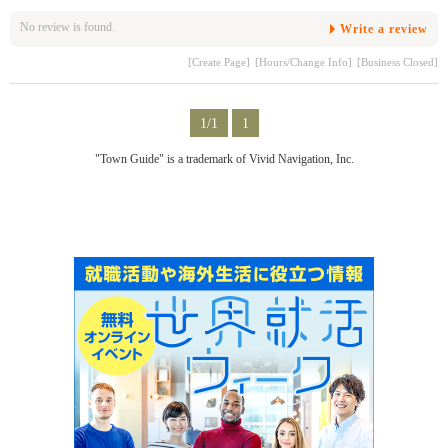
No review is found.
Write a review
[Create Page]
[Hours/Change Info]
[Business Closed]
1/1
1
"Town Guide" is a trademark of Vivid Navigation, Inc.