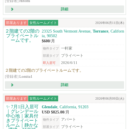
[登録者]
Hitomi
詳細
部屋あります
女性ルームメイト
2026年06月11日(木)
23325 South Vermont Avenue,
Torrance
, Californ
ia, 90502
$600
/月
一軒家
物件タイプ
プライベート
部屋タイプ
2026/6/11
即入居可
２階建ての2階のプライベートルームです。
[登録者]
Lomita1
詳細
部屋あります
女性ルームメイト
2026年06月09日(火)
Glendale
, California, 91203
USD $825.00
/月
アパート
物件タイプ
プライベート
部屋タイプ