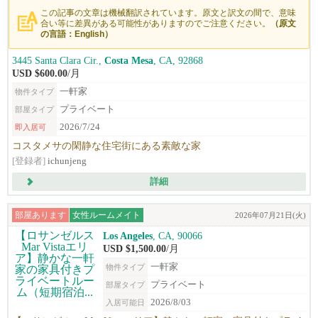
この記事の文章は機械翻訳されています。原文と訳文の間で、意味
合い等に差異がある可能性がありますのでご注意ください。
（原文
の言語：English）
3445 Santa Clara Cir.,
Costa Mesa
, CA, 92868
USD $600.00
/月
一軒家
物件タイプ
プライベート
部屋タイプ
2026/7/24
即入居可
コスタメサの閑静な住宅街にある素敵な家
[登録者]
ichunjeng
詳細
部屋あります
女性ルームメイト
2026年07月21日(火)
Los Angeles
, CA, 90066
USD $1,500.00
/月
一軒家
物件タイプ
プライベート
部屋タイプ
2026/8/03
入居可能日