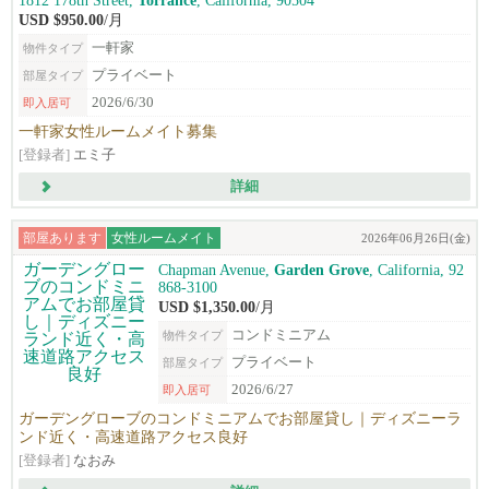
1812 178th Street,
Torrance
, California, 90504
USD $950.00
/月
一軒家
物件タイプ
プライベート
部屋タイプ
2026/6/30
即入居可
一軒家女性ルームメイト募集
[登録者]
エミ子
詳細
部屋あります
女性ルームメイト
2026年06月26日(金)
Chapman Avenue,
Garden Grove
, California, 92
868-3100
USD $1,350.00
/月
コンドミニアム
物件タイプ
プライベート
部屋タイプ
2026/6/27
即入居可
ガーデングローブのコンドミニアムでお部屋貸し｜ディズニーラ
ンド近く・高速道路アクセス良好
[登録者]
なおみ