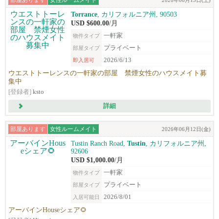
部屋あります
女性ルームメイト
2026年06月13日(土)
Torrance
, カリフォルニア州, 90503
USD $600.00
/月
一軒家
物件タイプ
プライベート
部屋タイプ
2026/6/13
即入居可
ウエストトーレンスの一軒家の部屋 禁煙女性のハウスメイト募
集中
[登録者]
ksto
詳細
部屋あります
女性ルームメイト
2026年06月12日(金)
Tustin Ranch Road,
Tustin
, カリフォルニア州,
92606
USD $1,000.00
/月
一軒家
物件タイプ
プライベート
部屋タイプ
2026/8/01
入居可能日
アーバインHouseシェア🌻