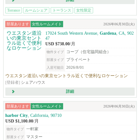
詳細
Torrance
ルームシェア
トーランス
女性限定
部屋あります
女性ルームメイト
2026年06月30日(火)
17024 South Western Avenue,
Gardena
, CA, 902
47
USD $738.00
/月
コープ（住宅協同組合）
物件タイプ
プライベート
部屋タイプ
2026/8/01
入居可能日
ウエスタン道沿いの東京セントラル近くで便利なロケーション
[登録者]
シェアハウス
詳細
部屋あります
女性ルームメイト
2026年06月30日(火)
harbor City
, California, 90710
USD $1,100.00
/月
一軒家
物件タイプ
マスター
部屋タイプ