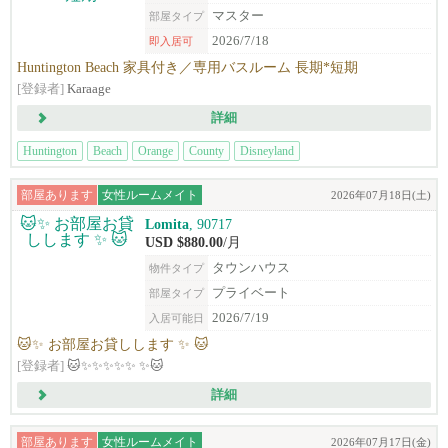
マスター
部屋タイプ
2026/7/18
即入居可
Huntington Beach 家具付き／専用バスルーム 長期*短期
[登録者]
Karaage
詳細
Huntington
Beach
Orange
County
Disneyland
部屋あります
女性ルームメイト
2026年07月18日(土)
Lomita
, 90717
USD $880.00
/月
タウンハウス
物件タイプ
プライベート
部屋タイプ
2026/7/19
入居可能日
🐱✨ お部屋お貸しします ✨ 🐱
[登録者]
🐱✨✨✨✨✨ ✨🐱
詳細
部屋あります
女性ルームメイト
2026年07月17日(金)