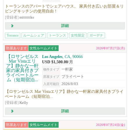
トーランスのアパートでシェアハウス。 家具付き広いお部屋＆リ
ビングキッチンの使用自由！
[登録者]
miiiiiiiks
詳細
Torrance
ルームシェア
トーランス
女性限定
ガーデナ
部屋あります
女性ルームメイト
2026年07月27日(月)
Los Angeles
, CA, 90066
USD $1,500.00
/月
一軒家
物件タイプ
プライベート
部屋タイプ
2026/8/03
入居可能日
【ロサンゼルス Mar Vistaエリア】静かな一軒家の家具付きプライ
ベートルーム（短期宿泊...
[登録者]
Kelly
詳細
部屋あります
女性ルームメイト
2026年07月24日(金)