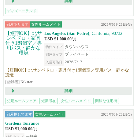
詳細
ディズニーランド
部屋あります
女性ルームメイト
2026年06月26日(金)
Los Angeles (San Pedro)
, California, 90732
USD $1,000.00
/月
タウンハウス
物件タイプ
プライベート
部屋タイプ
2026/7/12
入居可能日
【短期OK】北サンペドロ・家具付き1階個室／専用バス・静かな
環境
[登録者]
Nikstar
詳細
短期ルームシェア
短期滞在
女性ルームメイト
閑静な住宅街
買い物便
部屋探してます
女性ルームメイト
2026年06月26日(金)
Gardena Torrance
USD $1,000.00
/月
一軒家
物件タイプ