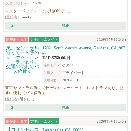
2026/7/29
入居可能日
マスターベッドルームで猫OKです。
[登録者]
Lomita1
詳細
部屋あります
女性ルームメイト
2026年07月13日(月)
17024 South Western Avenue,
Gardena
, CA, 902
47
USD $760.00
/月
その他
物件タイプ
プライベート
部屋タイプ
2026/8/01
入居可能日
東京セントラル近くで日米系のマーケット、レストランあり、交
通の便利でバス停近く
[登録者]
引き出し
詳細
部屋あります
女性ルームメイト
2026年07月13日(月)
Los Angeles
, CA, 90066