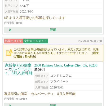
シェア
部屋タイプ
2026/8/06
入居可能日
8月より入居可能なお部屋を探しています
[登録者]
Hana
詳細
部屋あります
女性ルームメイト
2026年06月24日(水)
この記事の文章は機械翻訳されています。原文と訳文の間で、意味
合い等に差異がある可能性がありますのでご注意ください。
（原文
の言語：English）
2000 Raintree Circle,
Culver City
, CA, 90230
$500
/月
コンドミニアム
物件タイプ
プライベート
部屋タイプ
2026/8/01
入居可能日
家賃割引の個室 – カルバーシティ、8月入居可能
[登録者]
salsasian
詳細