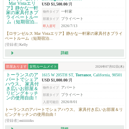
USD $1,500.00
/月
一軒家
物件タイプ
プライベート
部屋タイプ
2026/7/13
即入居可
【ロサンゼルス Mar Vistaエリア】静かな一軒家の家具付きプライ
ベートルーム（短期宿泊...
[登録者]
Kelly
詳細
部屋あります
女性ルームメイト
2026年07月02日(木)
1615 W 205TH ST,
Torrance
, California, 90501
USD $1,000.00
/月
アパート
物件タイプ
プライベート
部屋タイプ
2026/8/01
入居可能日
トーランスのアパートでシェアハウス。 家具付き広いお部屋＆リ
ビングキッチンの使用自由！
[登録者]
miiiiiiiks