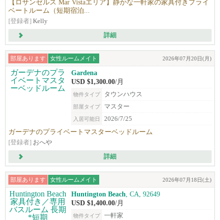
【ロサンゼルス Mar Vistaエリア】静かな一軒家の家具付きプライ
ベートルーム（短期宿泊...
[登録者]
Kelly
詳細
部屋あります
女性ルームメイト
2026年07月20日(月)
Gardena
USD $1,300.00
/月
タウンハウス
物件タイプ
マスター
部屋タイプ
2026/7/25
入居可能日
ガーデナのプライベートマスターベッドルーム
[登録者]
おへや
詳細
部屋あります
女性ルームメイト
2026年07月18日(土)
Huntington Beach
, CA, 92649
USD $1,400.00
/月
一軒家
物件タイプ