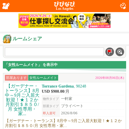
Los Angeles
ルームシェア
「女性ルームメイト」 を表示中
部屋あります
女性ルームメイト
2026年08月06日(木)
Torrance Gardena
, 90248
USD $900.00
/月
一軒家
物件タイプ
プライベート
部屋タイプ
2026/8/06
即入居可
【ガーデナー・トーランス】8月中～9月ご入居大歓迎！★１２か
月割引＄８５０/月 女性専用・家...