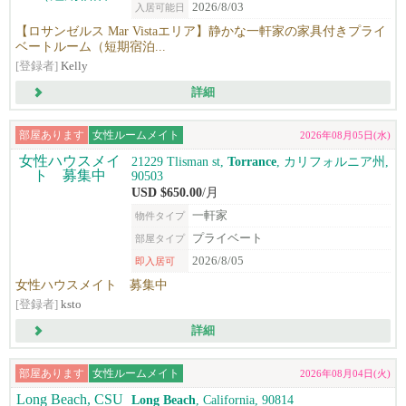
2026/8/03
入居可能日
【ロサンゼルス Mar Vistaエリア】静かな一軒家の家具付きプライ
ベートルーム（短期宿泊...
[登録者]
Kelly
詳細
部屋あります
女性ルームメイト
2026年08月05日(水)
21229 Tlisman st,
Torrance
, カリフォルニア州,
90503
USD $650.00
/月
一軒家
物件タイプ
プライベート
部屋タイプ
2026/8/05
即入居可
女性ハウスメイト 募集中
[登録者]
ksto
詳細
部屋あります
女性ルームメイト
2026年08月04日(火)
Long Beach
, California, 90814