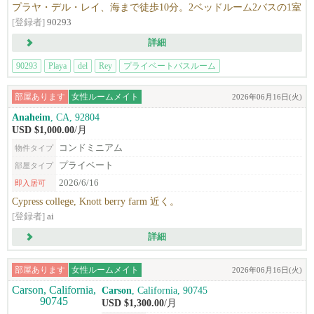
プラヤ・デル・レイ、海まで徒歩10分。2ベッドルーム2バスの1室
[登録者]
90293
詳細
90293
Playa
del
Rey
プライベートバスルーム
部屋あります
女性ルームメイト
2026年06月16日(火)
Anaheim
, CA, 92804
USD $1,000.00
/月
コンドミニアム
物件タイプ
プライベート
部屋タイプ
2026/6/16
即入居可
Cypress college, Knott berry farm 近く。
[登録者]
ai
詳細
部屋あります
女性ルームメイト
2026年06月16日(火)
Carson
, California, 90745
USD $1,300.00
/月