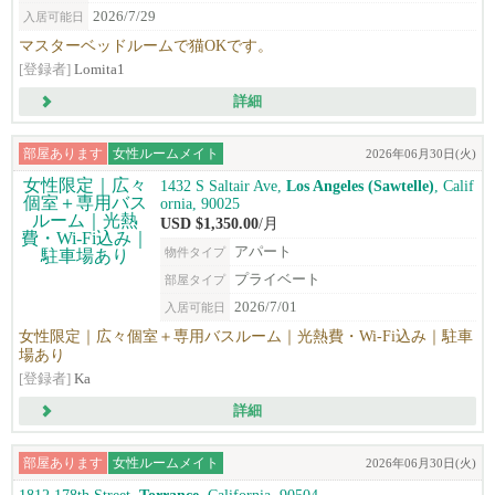
2026/7/29
入居可能日
マスターベッドルームで猫OKです。
[登録者]
Lomita1
詳細
部屋あります
女性ルームメイト
2026年06月30日(火)
1432 S Saltair Ave,
Los Angeles (Sawtelle)
, Calif
ornia, 90025
USD $1,350.00
/月
アパート
物件タイプ
プライベート
部屋タイプ
2026/7/01
入居可能日
女性限定｜広々個室＋専用バスルーム｜光熱費・Wi-Fi込み｜駐車
場あり
[登録者]
Ka
詳細
部屋あります
女性ルームメイト
2026年06月30日(火)