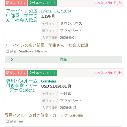
部屋あります
女性ルームメイト
2026年08月03日(月)
Irvine
, CA, 92614
1,150
/月
タウンハウス
物件タイプ
プライベート
部屋タイプ
2026/9/01
入居可能日
アーバインの広い部屋 学生さん・社会人歓迎
[登録者]
Sunflower@Irvine
詳細
部屋あります
女性ルームメイト
2026年08月01日(土)
Gardena
USD $1,050.00
/月
一軒家
物件タイプ
プライベート
部屋タイプ
2026/8/15
入居可能日
専用バスルーム付き個室・ガーデナ Gardena
[登録者]
mz