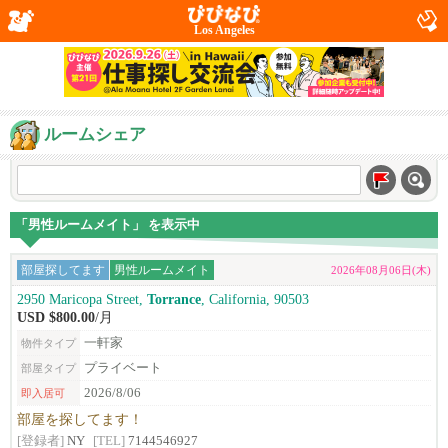
Los Angeles
ルームシェア
「男性ルームメイト」 を表示中
部屋探してます
男性ルームメイト
2026年08月06日(木)
2950 Maricopa Street,
Torrance
, California, 90503
USD $800.00
/月
一軒家
物件タイプ
プライベート
部屋タイプ
2026/8/06
即入居可
部屋を探してます！
[登録者]
NY
[TEL]
7144546927