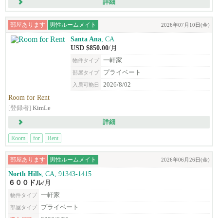
詳細
部屋あります
男性ルームメイト
2026年07月10日(金)
Santa Ana
, CA
USD $850.00
/月
一軒家
物件タイプ
プライベート
部屋タイプ
2026/8/02
入居可能日
Room for Rent
[登録者]
KimLe
詳細
Room
for
Rent
部屋あります
男性ルームメイト
2026年06月26日(金)
North Hills
, CA, 91343-1415
６００ドル
/月
一軒家
物件タイプ
プライベート
部屋タイプ