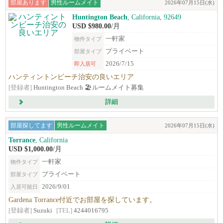
部屋あります
男性ルームメイト
2026年07月15日(水)
Huntington Beach
, California, 92649
USD $980.00
/月
一軒家
物件タイプ
プライベート
部屋タイプ
2026/7/15
即入居可
ハンティントンビーチ治安の良いエリア
[登録者]
Huntington Beach 🏖️ルームメイト募集
詳細
部屋探してます
男性ルームメイト
2026年07月15日(水)
Torrance
, California
USD $1,000.00
/月
一軒家
物件タイプ
プライベート
部屋タイプ
2026/9/01
入居可能日
Gardena Torrance付近でお部屋を探しています。
[登録者]
Suzuki
[TEL]
4244016795