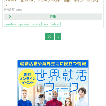
パサデナ！家具付き、キッチン用品全て完備、即生活可能！駅近
し！
[登録者]
mom
詳細
pasadena
glendale
arcadia
san
gabriel
1/1
1