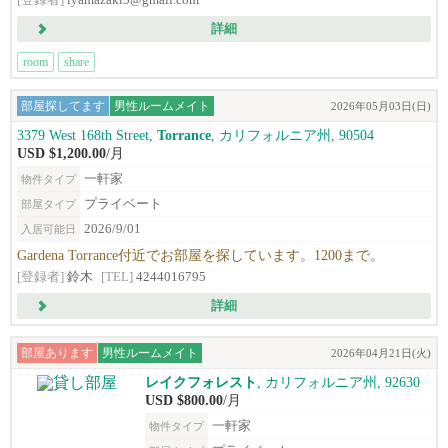
[登録者]
iyamazaki5@gmail.com
詳細
room
share
部屋探してます
男性ルームメイト
2026年05月03日(日)
3379 West 168th Street,
Torrance
, カリフォルニア州, 90504
USD $1,200.00
/月
一軒家
物件タイプ
プライベート
部屋タイプ
2026/9/01
入居可能日
Gardena Torrance付近でお部屋を探しています。1200まで。
[登録者]
鈴木
[TEL]
4244016795
詳細
部屋あります
男性ルームメイト
2026年04月21日(火)
レイクフォレスト
, カリフォルニア州, 92630
USD $800.00
/月
一軒家
物件タイプ