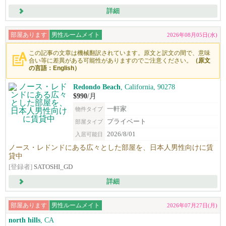
詳細
部屋あります
男性ルームメイト
2026年08月05日(水)
この記事の文章は機械翻訳されています。原文と訳文の間で、意味
合い等に差異がある可能性がありますのでご注意ください。
（原文
の言語：English）
Redondo Beach
, California, 90278
$990
/月
一軒家
物件タイプ
プライベート
部屋タイプ
2026/8/01
入居可能日
ノース・レドンドにある広々とした部屋を、日本人男性向けに賃
貸中
[登録者]
SATOSHI_GD
詳細
部屋あります
男性ルームメイト
2026年07月27日(月)
north hills
, CA