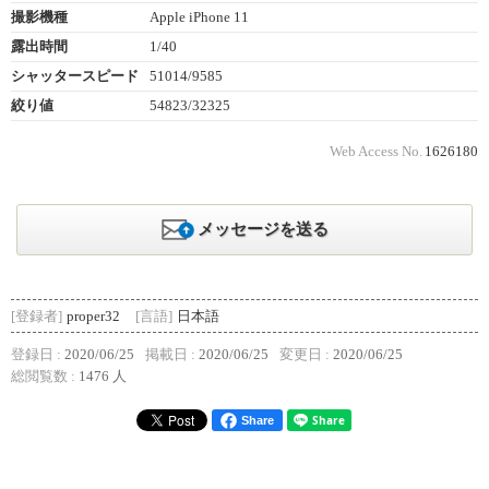
撮影機種
Apple iPhone 11
露出時間
1/40
シャッタースピード
51014/9585
絞り値
54823/32325
Web Access No.
1626180
メッセージを送る
[登録者]
proper32
[言語]
日本語
登録日 :
2020/06/25
掲載日 :
2020/06/25
変更日 :
2020/06/25
総閲覧数 :
1476 人
Share