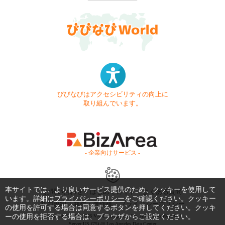
びびなびはアクセシビリティの向上に
取り組んでいます。
- 企業向けサービス -
本サイトでは、より良いサービス提供のため、クッキーを使用して
お問い合わせ
はじめてガイド
よくある質問
います。詳細は
プライバシーポリシー
をご確認ください。クッキー
利用規約
商標・著作権
プライバシーポリシー
の使用を許可する場合は同意するボタンを押してください。クッキ
Copyright © 1999-2026 Vivid Navigation, Inc. All Rights Reserved.
ーの使用を拒否する場合は、ブラウザからご設定ください。
Server US (75) @ Los Angeles Data Center