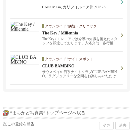
待ちしています。 小林秋子(949)819-2564 autmun
88@gmail.com
Costa Mesa, カリフォルニア州, 92626
タウンガイド
/
病院・クリニック
The Key / Millennia
The Key / ミレニアでは介護の知識を備えたスタ
ッフを派遣しております。入浴介助、歩行援
助、更衣介助、軽運動補助、服薬時間を知らせ
る、付き添いサービス、ホームセーフティ、家
事援助、食事準備・介助、買い物サービス等。
タウンガイド
/
ナイトスポット
CLUB BAMBINO
サウスベイの日系ナイトクラブCLUB BAMBIN
O。ラグジュアリーな空間をお楽しみいただけ
ます。最新カラオケシステムも完備。日が沈ん
だら、大人の時間。広々としたソファで、楽し
いお酒を味わいませんか?無料駐車場もご用意し
ておりますし、送迎・代行サービスを承ってお
ります。
“まちかど写真集”トップページへ戻る
この登録を報告
変更
消去