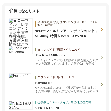
気になるリスト
乗り物売買
/
売ります
/
ホンダ
/
ODYSSEY LX 8
3k 1-OWNER !
★ローマイル！レアコンディション中古
車多数在庫。★最新入庫情報はこちらか
$16480を 特価＄15999 1-OWNER!
ら https://www.instagram.com/abautotow
n/
タウンガイド
/
病院・クリニック
The Key / Millennia
The Key / ミレニアでは介護の知識を備えたスタ
ッフを派遣しております。入浴介助、歩行援
助、更衣介助、軽運動補助、服薬時間を知らせ
る、付き添いサービス、ホームセーフティ、家
事援助、食事準備・介助、買い物サービス等。
タウンガイド
/
専門サービス
Fortune114
www.fortune114.com 中国で昔から親しまれて
きた運命学、あなたにはどんな運命 が定められ
て生まれてきたのでしょうか。気になりません
か。 経験豊富なマスターがあなたの運命をひも
ときます。QR Codeは私たちの運命学のいろん
仕事探し
/
パートタイム
/
その他の専門職
なアチクルにつながります。または上の ”www.f
VERITA US INC
ortune114.com" を押してください。 ご連絡をお