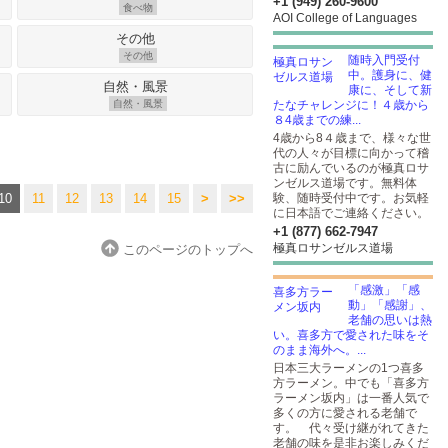
+1 (949) 260-9600
食べ物
AOI College of Languages
その他
随時入門受付
中。護身に、健
康に、そして新
自然・風景
たなチャレンジに！４歳から
８4歳までの練...
4歳から8４歳まで、様々な世
代の人々が目標に向かって稽
古に励んでいるのが極真ロサ
ンゼルス道場です。無料体
10
11
12
13
14
15
>
>>
験、随時受付中です。お気軽
に日本語でご連絡ください。
+1 (877) 662-7947
極真ロサンゼルス道場
このページのトップへ
「感激」「感
動」「感謝」、
老舗の思いは熱
い。喜多方で愛された味をそ
のまま海外へ。...
日本三大ラーメンの1つ喜多
方ラーメン。中でも「喜多方
ラーメン坂内」は一番人気で
多くの方に愛される老舗で
す。 代々受け継がれてきた
老舗の味を是非お楽しみくだ