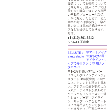
売買についても売却について
は最も高く、購入については
最も安く購入できるよう専門
の不動産ブローカーが親切、
丁寧に対応いたします。また
学生の方には学校探し、駐在
員の方には日本語通訳サービ
スなども提供しております。
是非、...
+1 (310) 801-6412
APOGEE不動産
🩵アートメイク
🩷落ちない眉・
アイライン・リ
ップで毎日ラクに 💛 眉ナノ
ブロウ/パ...
💙1−2年持続の薄毛カバー
「スカルプペインティング」
スタート!💓年間症例1000件
以上。トレンドを踏まえ日本
人、アジア人の眉を熟知した
人気アーティストが最新のテ
クニックをフルコースでご提
供します。💓眉・アイライ
ン・リップ・ヘアなどアート
メイク専門店だからできるハ
イクオリティで丁寧なサービ