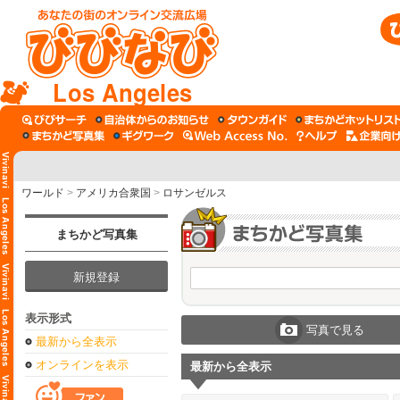
Los Angeles
ワールド
>
アメリカ合衆国
>
ロサンゼルス
まちかど写真集
新規登録
表示形式
写真で見る
最新から全表示
オンラインを表示
最新から全表示