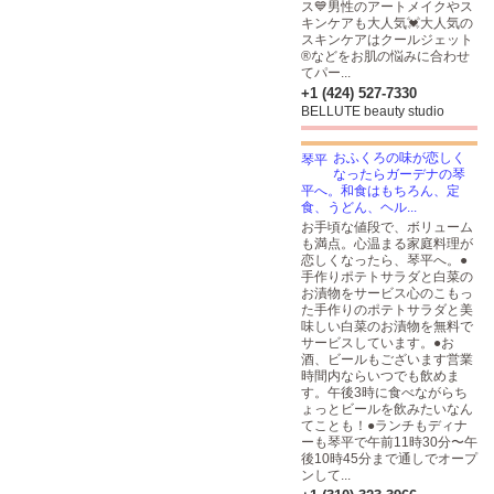
ス💙男性のアートメイクやス
キンケアも大人気💓大人気の
スキンケアはクールジェット
®️などをお肌の悩みに合わせ
てパー...
+1 (424) 527-7330
BELLUTE beauty studio
おふくろの味が恋しく
なったらガーデナの琴
平へ。和食はもちろん、定
食、うどん、ヘル...
お手頃な値段で、ボリューム
も満点。心温まる家庭料理が
恋しくなったら、琴平へ。●
手作りポテトサラダと白菜の
お漬物をサービス心のこもっ
た手作りのポテトサラダと美
味しい白菜のお漬物を無料で
サービスしています。●お
酒、ビールもございます営業
時間内ならいつでも飲めま
す。午後3時に食べながらち
ょっとビールを飲みたいなん
てことも！●ランチもディナ
ーも琴平で午前11時30分〜午
後10時45分まで通しでオープ
ンして...