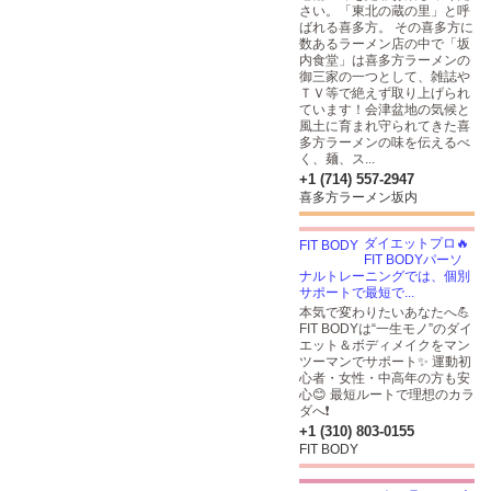
さい。「東北の蔵の里」と呼
ばれる喜多方。 その喜多方に
数あるラーメン店の中で「坂
内食堂」は喜多方ラーメンの
御三家の一つとして、雑誌や
ＴＶ等で絶えず取り上げられ
ています！会津盆地の気候と
風土に育まれ守られてきた喜
多方ラーメンの味を伝えるべ
く、麺、ス...
+1 (714) 557-2947
喜多方ラーメン坂内
ダイエットプロ🔥
FIT BODYパーソ
ナルトレーニングでは、個別
サポートで最短で...
本気で変わりたいあなたへ💪
FIT BODYは“一生モノ”のダイ
エット＆ボディメイクをマン
ツーマンでサポート✨ 運動初
心者・女性・中高年の方も安
心😊 最短ルートで理想のカラ
ダへ❗️
+1 (310) 803-0155
FIT BODY