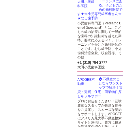
トーランスにあ
る、子どものた
めの歯科医院で
す★☆小児専門歯医者さん☆
★むし歯予防...
小児歯科専門医（Pediatric D
ental Specialist）とは、こど
もの歯の治療に関して一般的
な歯科の知識技術を越えた期
待、要求に応えるべく、トレ
ーニングを受けた歯科医師の
ことです。むし歯予防、小児
歯科治療全般、咬合誘導、そ
の他
+1 (310) 784-2777
太田小児歯科医院
🏠不動産のこ
とならワンスト
ップで解決！賃
貸・売買、住宅・商業物件探
しをフルサポー...
プロにお任せください！経験
豊富なスタッフが最適な物件
をご提案し、スムーズな契約
をサポートします。APOGEE
はアメリカ最大手不動産検索
サイトと連携し、貴方に最適
な賃貸案件紹介を致します。