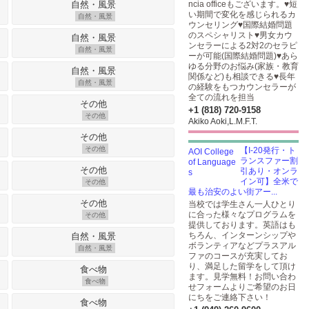
ncia officeもございます。♥短
い期間で変化を感じられるカ
自然・風景
ウンセリング♥国際結婚問題
のスペシャリスト♥男女カウ
ンセラーによる2対2のセラピ
自然・風景
ーが可能(国際結婚問題)♥あら
ゆる分野のお悩み(家族・教育
関係など)も相談できる♥長年
自然・風景
の経験をもつカウンセラーが
全ての流れを担当
+1 (818) 720-9158
その他
Akiko Aoki,L.M.F.T.
その他
【I-20発行・ト
ランスファー割
引あり・オンラ
イン可】全米で
その他
最も治安のよい街アー...
当校では学生さん一人ひとり
に合った様々なプログラムを
その他
提供しております。英語はも
ちろん、インターンシップや
ボランティアなどプラスアル
自然・風景
ファのコースが充実してお
り、満足した留学をして頂け
ます。見学無料！お問い合わ
食べ物
せフォームよりご希望のお日
にちをご連絡下さい！