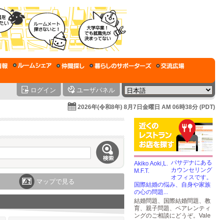
ログイン
ユーザパネル
2026年(令和8年) 8月7日金曜日 AM 06時38分 (PDT)
パサデナにある
カウンセリング
オフィスです。
マップで見る
国際結婚の悩み、自身や家族
の心の問題...
結婚問題、国際結婚問題、教
育、親子問題、ペアレンティ
ングのご相談にどうぞ。Vale