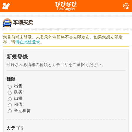
Los Angeles
车辆买卖
您目前尚未登录。未登录的注册将不会立即发布。如果您想立即发
布，请
请在此处登录
。
新規登録
登録される情報の種類とカテゴリをご選択ください。
種類
出售
购买
出租
租借
长期租赁
カテゴリ