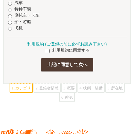
汽车
特种车辆
摩托车・卡车
船・游船
飞机
利用規約 (ご登録の前に必ずお読み下さい)
利用規約に同意する
1.
カテゴリ
2.
登録者情報
3.
概要
4.
状態・装備
5.
所在地
6.
確認