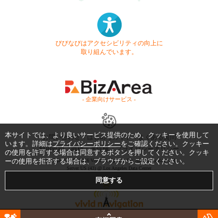
びびなびはアクセシビリティの向上に
取り組んでいます。
- 企業向けサービス -
本サイトでは、より良いサービス提供のため、クッキーを使用して
お問い合わせ
はじめてガイド
よくある質問
います。詳細は
プライバシーポリシー
をご確認ください。クッキー
利用規約
商標・著作権
プライバシーポリシー
の使用を許可する場合は同意するボタンを押してください。クッキ
ーの使用を拒否する場合は、ブラウザからご設定ください。
Copyright © 1999-2026 Vivid Navigation, Inc. All Rights Reserved.
Server US (43) @ Los Angeles Data Center